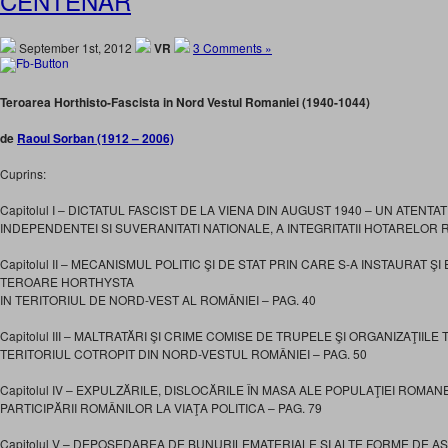
CENTENAR
September 1st, 2012
VR
3 Comments »
Teroarea Horthisto-Fascista in Nord Vestul Romaniei (1940-1044)
de
Raoul Sorban (1912 – 2006)
Cuprins:
Capitolul I – DICTATUL FASCIST DE LA VIENA DIN AUGUST 1940 – UN ATENTA
INDEPENDENTEI SI SUVERANITATI NATIONALE, A INTEGRITATII HOTARELOR R
Capitolul II – MECANISMUL POLITIC ŞI DE STAT PRIN CARE S-A INSTAURAT Ş
TEROARE HORTHYSTA
IN TERITORIUL DE NORD-VEST AL ROMÂNIEI – PAG. 40
Capitolul III – MALTRATĂRI ŞI CRIME COMISE DE TRUPELE ŞI ORGANIZAŢII
TERITORIUL COTROPIT DIN NORD-VESTUL ROMÂNIEI – PAG. 50
Capitolul IV – EXPULZĂRILE, DISLOCĂRILE ÎN MASA ALE POPULAŢIEI ROMAN
PARTICIPĂRII ROMÂNILOR LA VIAŢA POLITICA – PAG. 79
Capitolul V – DEPOSEDAREA DE BUNURILEMATERIALE ŞI ALTE FORME DE 