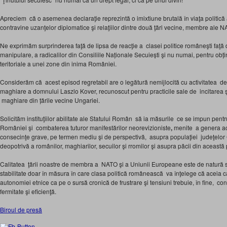
Apreciem că o asemenea declaraţie reprezintă o imixtiune brutală în viaţa politică
contravine uzanţelor diplomatice şi relaţiilor dintre două ţări vecine, membre ale 
Ne exprimăm surprinderea faţă de lipsa de reacţie a clasei politice româneşti faţă 
manipulare, a radicalilor din Consiliile Naționale Secuiești şi nu numai, pentru obți
teritoriale a unei zone din inima României.
Considerăm că acest episod regretabil are o legătură nemijlocită cu activitatea de f
maghiare a domnului Laszlo Kover, recunoscut pentru practicile sale de incitarea și
maghiare din țările vecine Ungariei.
Solicităm instituţiilor abilitate ale Statului Român să ia măsurile ce se impun pentr
României şi combaterea tuturor manifestărilor neorevizioniste
,
menite a genera acţ
consecinţe grave, pe termen mediu şi de perspectivă, asupra populaţiei judeţelor
deopotrivă a românilor, maghiarilor, secuilor şi rromilor şi asupra păcii din această
Calitatea ţării noastre de membra a NATO şi a Uniunii Europeane este de natură 
stabilitate doar în măsura în care clasa politică românească va înţelege că aceia 
autonomiei etnice ca pe o sursă cronică de frustrare şi tensiuni trebuie, în fine, con
fermitate şi eficienţă.
Biroul de presă