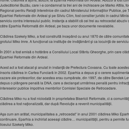
Judecătoriei Buzău, care i-a condamnat la trei ani de închisoare pe Marko Attila, fos
Regional pentru Relaţii Interetnice din cadrul Ministerului Informaţiilor Publice, 
Eparhiei Reformate din Ardeal şi pe Silviu Clim, fost consilier juridic în cadrul Minist
serviciu contra interesului public. Instanţa a stabilit că cei trei au retrocedat abuzi
către Eparhia Reformată din Ardeal, pe baza unor documente nevalabile.
Clădirea Szekely Miko, a fost construită începând cu anul 1870 de către comunitatea
grofului Miko Imre. A funcţionat ca instituţie de învăţământ şi ca locuinţă de servici
În 2001 a fost emisă o hotărâre a Consiliului Local Sfântu Gheorghe, prin care clădi
Eparhiei Reformate din Ardeal.
Acest act a fost atacat şi anulat în instanţă de Prefectura Covasna. Cu toate acest
înscris clădirea în Cartea Funciară în 2002. Eparhia a depus şi o cerere suplimentar
cazare ale profesorilor, dar acestea erau cumpărate, din 1997, de către Bendek Le
depus o plângere penală la DNA, care a declanşat urmărirea penală pentru infracţi
intereselor publice împotriva membrilor Comisiei Speciale de Retrocedare.
Clădirea Miko nu a fost niciodată în proprietatea Bisericii Reformate, ci a comunităţ
clădirea a fost naţionalizată, dar după Revoluţie a revenit municipalităţii.
Aşa cum am arătat, municipalitatea a „retrocedat” în anul 2001 clădirea Miko Eparh
continuare, Eparhia a închiriat aceeaşi clădire… municipalităţii, pentru a permite fu
liceului Szekely Miko.