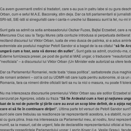
Ca avem guvernanti cretini si tradatori, care s-au pus in patru labe si cu gura deschi
Orban, cum e seful M.A.E. Baconsky, stim deja. Dar ca toti parlamentarii si jurnalistii p
SRI-isti, SIE-istii si sineguristii care-i canta-n ureche lui Basescu sunt la fel, nu-mi 
Sunt gata sa admit ca sotia ambasadorului Oszkar Fuzes, Bajtai Erzsebet, care a rep
Miercurea Ciuc sau la Targu Mures (alta confuzie introdusa si perpetuata delibera
recitand discursul lui Viktor Orban, luata de vreo dusca de palinka, si-a adus aminte
extremiste ale poetului maghiar Petofi Sandor si a bagat de la ea citatul
“să fie Ar
ungară cum a fost, asta vă doresc din suflet”.
Sunt gata sa admit, crucindu-ma, c
Externe furnizeaza presei, pe post de gurist al MAE ungar, o traducere “neautorizata”
“neoficiala” – a discursului lui Viktor Orban (Un Minister este autorizat sa ofere text
Dar ca Parlamentul Romaniei, recte toata “clasa politica”, sarbatoreste ziua maghi
de romani ardeleni – cot la cot cu UDMR-isti care lupta pentru autonomie, si ca un
Romania, fara ca nimeni dintre oficialii tarii sa nu ia nici o masura, nu poate fi tolera
Nu ma interezeaza discursurile premierului Viktor Orban sau ale sotilor Erzsebet s
cenzurat pe Agerpres, odata cu fraza
“Să fie Ardealul cum a fost şi naţiunea unga
luat de la noi de puterile şi ţările care au avut un scop bine definit, de a aţâţa na
care ei să fie în continuare dirijori”.
Ultima parte tot versuri de Petofi Sandor sun
sunt cele care trebuiau sa reactioneze iar reprezentantii acestora, s-a stabilit, nu 
si cu gura plina. Insa ma intereseaza ca Parlamentul meu, al nostru, forul reprezent
numit, sa ia masuri, cat de urgent, fata de declaratiile reprezentantului oficial al f
respectiv presedintele Parlamentului ungar, Laszlo Kover (i.e. Vasile Grasu), facute