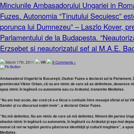
Minciunile Ambasadorului Ungariei in Rom
Fuzes. Autonomia “Tinutului Secuiesc” este “
porunca lui Dumnezeu” – Laszlo Kover, pr
Parlamentului de la Budapesta. “Neautoriza
Erzsebet si neautorizatul sef al M.A.E. Ba
March 17th, 2011
VR
6 Comments »
Ambasadorul Ungariei la Bucureşti, Oszkar Fuzes a declarat azi la Parlament, î
premierului Viktor Orban, că nu are nimic de care să se delimiteze, deoarece n
spus nimic în legătură cu autonomia sau cu Ardealul, transmite Mediafax.
“Nu am fost acolo, dar cred că s-a făcut o confuzie între mesajul oficial al lui V
Sandor şi cu discursul soţiei mele”, a declarat Oskar Fuzes.
“Nu mă delimitez. Nu am nimic de care să mă delimitez. Nimeni din partea Ungar
absolut nimic în legătură cu autonomia, în legătură cu Ardealul şi aşa mai depar
numai că noi ne luptăm pentru păstrarea identităţii şi culturii maghiare”, a spu
Mediafax.