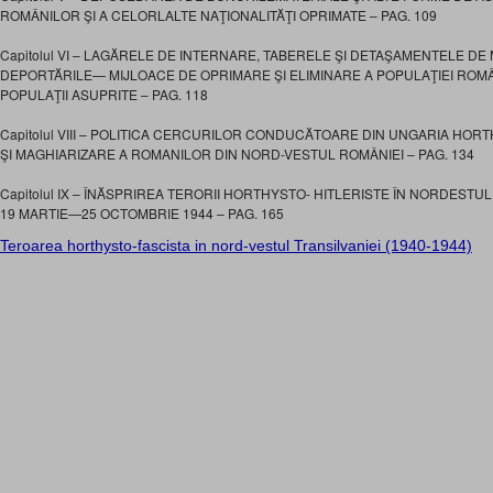
ROMÂNILOR ŞI A CELORLALTE NAŢIONALITĂŢI OPRIMATE – PAG. 109
Capitolul VI – LAGĂRELE DE INTERNARE, TABERELE ŞI DETAŞAMENTELE DE
DEPORTĂRILE— MIJLOACE DE OPRIMARE ŞI ELIMINARE A POPULAŢIEI ROMÂ
POPULAŢII ASUPRITE – PAG. 118
Capitolul VIII – POLITICA CERCURILOR CONDUCĂTOARE DIN UNGARIA HOR
ŞI MAGHIARIZARE A ROMANILOR DIN NORD-VESTUL ROMÂNIEI – PAG. 134
Capitolul IX – ÎNĂSPRIREA TERORII HORTHYSTO- HITLERISTE ÎN NORDESTUL
19 MARTIE—25 OCTOMBRIE 1944 – PAG. 165
Teroarea horthysto-fascista in nord-vestul Transilvaniei (1940-1944)