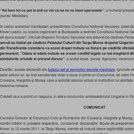
“Voi face tot ce pot in anii ce vin ca sa nu va insel sperantele”
, a incheiat prese
(sursa: Mediafax)
In cadrul aceleiasi manifestari, presedintele Consiliului National Secuiesc, Izsak B
Kover Laszlo, cu ocazia organizarii la Budapesta a sedintei Consiliului National Secu
ati ajuns acasa!”, intrucat drapelul Tinutului Secuiesc era arborat pe cladirea Parl
secuii au inaltat pe cladirea Palatului Culturii din Targu-Mures drapelul Ungarie
din Transilvania considera ca acest drapel trebuie sa fluture pe cladirile oficiale
permanent. “Odata si odata trebuie sa cream conditii legale ca toti maghiarii din
simbolurile oriunde si oricand doresc”
, a aratat Izsak. (sursa: Agerpres, necenzur
Dealtfel, aceste declaratii ale
fostului sef al serviciilor secrete maghiare
, ignorate d
seful sefului lui, au fost sanctionate chiar a doua zi printr-un Comunicat, de catre 
Covasna, Harghita şi Mureş, care a solicitat statului actual si institutiilor lui abilitat
redevina romane.
Credeti ca s-a primit un raspuns, in afara minciunilor ambasadorului Ungariei in
COMUNICAT
Consiliul Director al Forumului Civic al Românilor din Covasna, Harghita şi Mureş
români trăitori în judeţele respective, condamnă declaraţiile făcute de preşedint
Kover, la 12 martie 2011, la Târgu-Mureș, menite să inducă ideea legitimității auton
“Ţinutului secuiesc” nu numai ca un drept legal, ci ca pe unul divin!