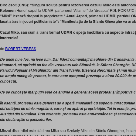
Biro Zsolt (CNS): “Singura soluţie pentru rezolvarea cazului Miko este autonom
Kelemen
Hunor, capul la UDMR, partenerul “Aliantei” de “dreapta” PDL-PCR-UTC
“Mikó” lezează dreptul la proprietate *
Antal Arpad, primarul UDMR, partidul ON
lasat atras in jocuri politicianiste”: “Manifestaţia de la Sfântu Gheorghe va ară
Cazul Miko, sau cum a transformat UDMR o speţă imobiliară cu aspecte infracţ
interetnică
de
ROBERT VERESS
De unde nu e foc, nu iese fum. Dar liderii comunităţii maghiare din Transilvania
răsputeri, să aprindă un foc din vreascuri ude.
Sâmbătă, la Sfântu Gheorghe, UD
Partidul Popular al Maghiarilor din Transilvania, Biserica Reformată şi mai mult
un amplu miting de protest, la care este aşteptată prezenţa a circa 20.000 de p
cunoscut.
Ce se cunoaşte mai puţin este ce anume a generat acest protest şi împotriva cu
În esenţă, protestul este generat de o speţă imobiliară cu aspecte infracţionale
doi cetăţeni de etnie maghiară, care şi-au apărat proprietăţile. Tot în esenţă, pr
Justiţiei din România. Prin extensie, protestul este anti-românesc şi secesion
din declaraţiile organizatorilor.
Miezul discordiei este clădirea Miko sau Szekely Miko din Sfântu Gheorghe, în care
nume. Clădirea a ajuns, abuziv, la Eparhia Reformată din Ardeal. Abuzul a fost cons