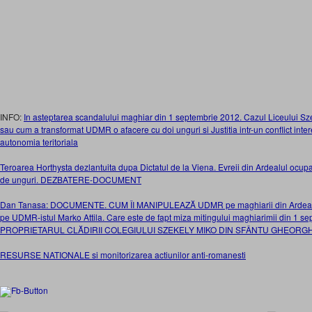
INFO:
In asteptarea scandalului maghiar din 1 septembrie 2012. Cazul Liceului S
sau cum a transformat UDMR o afacere cu doi unguri si Justitia intr-un conflict inter
autonomia teritoriala
Teroarea Horthysta dezlantuita dupa Dictatul de la Viena. Evreii din Ardealul ocupa
de unguri. DEZBATERE-DOCUMENT
Dan Tanasa: DOCUMENTE. CUM ÎI MANIPULEAZĂ UDMR pe maghiarii din Ardeal pe
pe UDMR-istul Marko Attila. Care este de fapt miza mitingului maghiarimii din 1 
PROPRIETARUL CLĂDIRII COLEGIULUI SZEKELY MIKO DIN SFÂNTU GHEORG
RESURSE NATIONALE si monitorizarea actiunilor anti-romanesti