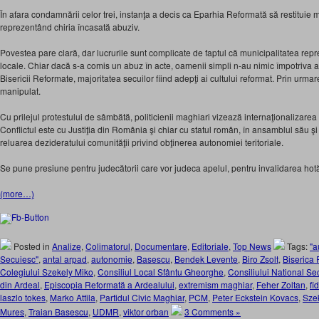
În afara condamnării celor trei, instanţa a decis ca Eparhia Reformată să restituie mu
reprezentând chiria încasată abuziv.
Povestea pare clară, dar lucrurile sunt complicate de faptul că municipalitatea repr
locale. Chiar dacă s-a comis un abuz în acte, oamenii simpli n-au nimic împotriva 
Bisericii Reformate, majoritatea secuilor fiind adepţi ai cultului reformat. Prin urm
manipulat.
Cu prilejul protestului de sâmbătă, politicienii maghiari vizează internaţionalizarea a
Conflictul este cu Justiţia din România şi chiar cu statul român, în ansamblul său şi
reluarea dezideratului comunităţii privind obţinerea autonomiei teritoriale.
Se pune presiune pentru judecătorii care vor judeca apelul, pentru invalidarea hot
(more…)
Posted in
Analize
,
Colimatorul
,
Documentare
,
Editoriale
,
Top News
Tags:
"a
Secuiesc"
,
antal arpad
,
autonomie
,
Basescu
,
Bendek Levente
,
Biro Zsolt
,
Biserica
Colegiului Szekely Miko
,
Consiliul Local Sfântu Gheorghe
,
Consiliului National Se
din Ardeal
,
Episcopia Reformată a Ardealului
,
extremism maghiar
,
Feher Zoltan
,
fi
laszlo tokes
,
Marko Attila
,
Partidul Civic Maghiar
,
PCM
,
Peter Eckstein Kovacs
,
Sze
Mures
,
Traian Basescu
,
UDMR
,
viktor orban
3 Comments »