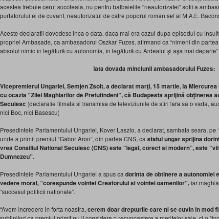
acestea trebuie cerut socoteala, nu pentru balbaielile “neautorizatei” sotii a ambas
purtatorului ei de cuvant, neautorizatul de catre poporul roman sef al M.A.E. Bacon
Aceste declaratii dovedesc inca o data, daca mai era cazul dupa episodul cu insult
propriei Ambasade, ca ambasadorul Oszkar Fuzes, afirmand ca “nimeni din partea 
absolut nimic în legătură cu autonomia, în legătură cu Ardealul şi aşa mai departe
Iata dovada minciunii ambasadorului Fuzes:
Vicepremierul Ungariei, Semjen Zsolt, a declarat marţi, 15 martie, la Miercurea 
cu ocazia “Zilei Maghiarilor de Pretutindeni”, că Budapesta sprijină obţinerea au
Secuiesc
(declaratie filmata si transmisa de televiziunile de stiri fara sa o vada,
nici Boc, nici Basescu)
Presedintele Parlamentului Ungariei, Kover Laszlo, a declarat, sambata seara, pe 1
unde a primit premiul “Gabor Aron”, din partea CNS, ca
statul ungar sprijina dori
vrea Consiliul National Secuiesc (CNS) este “legal, corect si modern”, este “viit
Dumnezeu”
.
Presedintele Parlamentului Ungariei a spus ca
dorinta de obtinere a autonomiei e
vedere moral, “corespunde vointei Creatorului si vointei oamenilor”,
iar maghiar
“succesul politicii nationale”.
“Avem incredere in forta noastra,
cerem doar drepturile care ni se cuvin in mod f
subliniind ca premiul primit nu il considera o recunoastere a meritelor sale, ci o “indi