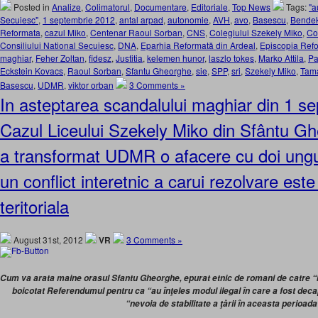
Posted in
Analize
,
Colimatorul
,
Documentare
,
Editoriale
,
Top News
Tags:
"a
Secuiesc"
,
1 septembrie 2012
,
antal arpad
,
autonomie
,
AVH
,
avo
,
Basescu
,
Bendek
Reformata
,
cazul Miko
,
Centenar Raoul Sorban
,
CNS
,
Colegiului Szekely Miko
,
Co
Consiliului National Secuiesc
,
DNA
,
Eparhia Reformată din Ardeal
,
Episcopia Refo
maghiar
,
Feher Zoltan
,
fidesz
,
Justitia
,
kelemen hunor
,
laszlo tokes
,
Marko Attila
,
Pa
Eckstein Kovacs
,
Raoul Sorban
,
Sfantu Gheorghe
,
sie
,
SPP
,
sri
,
Szekely Miko
,
Tam
Basescu
,
UDMR
,
viktor orban
3 Comments »
In asteptarea scandalului maghiar din 1 s
Cazul Liceului Szekely Miko din Sfântu G
a transformat UDMR o afacere cu doi unguri 
un conflict interetnic a carui rezolvare es
teritoriala
August 31st, 2012
VR
3 Comments »
Cum va arata maine orasul Sfantu Gheorghe, epurat etnic de romani de catre “
boicotat Referendumul pentru ca “au înţeles
modul ilegal în care a fost deca
“nevoia de stabilitate a ţării în aceasta perioada