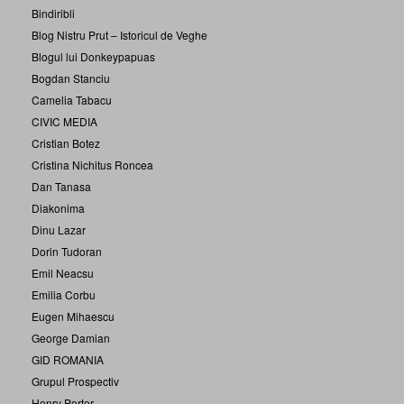
Bindiribli
Blog Nistru Prut – Istoricul de Veghe
Blogul lui Donkeypapuas
Bogdan Stanciu
Camelia Tabacu
CIVIC MEDIA
Cristian Botez
Cristina Nichitus Roncea
Dan Tanasa
Diakonima
Dinu Lazar
Dorin Tudoran
Emil Neacsu
Emilia Corbu
Eugen Mihaescu
George Damian
GID ROMANIA
Grupul Prospectiv
Henry Porter