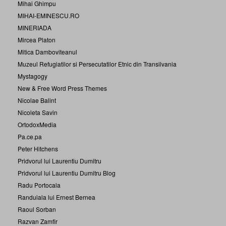
Mihai Ghimpu
MIHAI-EMINESCU.RO
MINERIADA
Mircea Platon
Mitica Damboviteanul
Muzeul Refugiatilor si Persecutatilor Etnic din Transilvania
Mystagogy
New & Free Word Press Themes
Nicolae Balint
Nicoleta Savin
OrtodoxMedia
Pa.ce.pa
Peter Hitchens
Pridvorul lui Laurentiu Dumitru
Pridvorul lui Laurentiu Dumitru Blog
Radu Portocala
Randuiala lui Ernest Bernea
Raoul Sorban
Razvan Zamfir