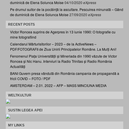
duminică de Elena Solunca Moise
04/10/2020
eXpress
Pe drumul suitor de la pocăință la ascultare. Pescuirea minunată – Gând
de duminică de Elena Solunca Moise
27/09/2020
eXpress
RECENT POSTS
Victor Roncea suprins de Agerpres în 13 iunie 1990: O fotografie cu
mine fotografiind
Calendarul Mărturisitorilor – 2023 – de la ActiveNews –
PDF/FOTOGRAFII de Ziua Unirii Principatelor Române. La Mulți Ani!
Fenomenul Piața Universității și Mineriada din 1990 văzute de Victor
Roncea și Nic Hanu. Interviuri la Radio Trinitas și Radio România
Actualități
BANI Guvern presa vândută din România campania de propagandă a
fricii COVID – FOTO / PDF
AMSTERDAM – 2.01. 2022 – AFP – MASS MINCIUNA MEDIA
WELTKULTUR
SUSTIN LEGEA APEI
MY LINKS