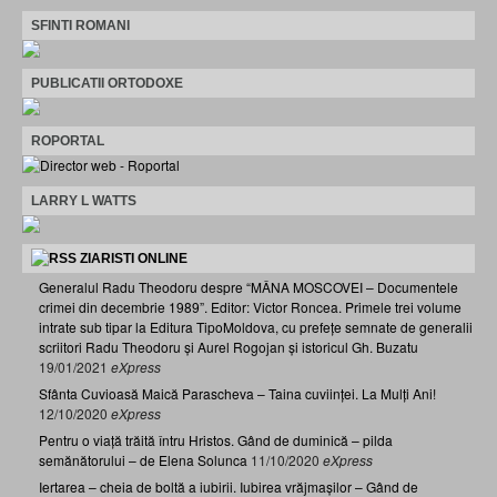
SFINTI ROMANI
PUBLICATII ORTODOXE
ROPORTAL
LARRY L WATTS
ZIARISTI ONLINE
Generalul Radu Theodoru despre “MÂNA MOSCOVEI – Documentele
crimei din decembrie 1989”. Editor: Victor Roncea. Primele trei volume
intrate sub tipar la Editura TipoMoldova, cu prefețe semnate de generalii
scriitori Radu Theodoru și Aurel Rogojan și istoricul Gh. Buzatu
19/01/2021
eXpress
Sfânta Cuvioasă Maică Parascheva – Taina cuviinței. La Mulți Ani!
12/10/2020
eXpress
Pentru o viață trăită întru Hristos. Gând de duminică – pilda
semănătorului – de Elena Solunca
11/10/2020
eXpress
Iertarea – cheia de boltă a iubirii. Iubirea vrăjmașilor – Gând de