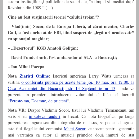
asupra instituţiilor şi politicilor de securitate, în timpul şi imediat după
Revoluţia din 1989.” (…)
Cine au fost susţinătorii teoriei “calului troian”?
– Vlad(imir) Socor, de la Europa Liberă, al cărui mentor, Charles
Gati, a fost anchetat de FBI, fiind suspect de „legături neadecvate”
cu spionajul maghiar;
– „Dezertorul” KGB Anatoli Goliţân;
– David Funderburk, fost ambasador al SUA la Bucureşti;
– Ion Mihai Pacepa.
Nota
Ziaristi Online
:
Istoricul american Larry Watts urmeaza sa
sustina
o conferinta publica pe aceste teme joi, 10 mai, ora 12.00, la
Casa Academiei din Bucuresti, str 13 Septembrie nr 13
, unde va
prezenta in premiera introducerea volumului al II-lea al lucrarii
“
Fereste-ma, Doamne, de prieteni
“.
Nota VR:
Despre Vladimir Socor, tizul lui Vladimir Tismaneanu, am
scris si eu
in cateva randuri
in trecut. Ca nota biografica, pe langa
prezentarea ungureasca din fotografia de mai sus, se poate adauga ca
este fiul ilegalistului comunist
Matei Socor
, cunoscut pentru generatia
mai varstnica ca autor al muzicii primelor două imnuri de stat