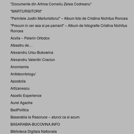
"Documente din Arhiva Corneliu Zelea Codreanu"
"MARTURISITORII"
"Parintele Justin Marturisitorul" – Album foto de Cristina Nichitus Roncea
"Precum in cer asa si pe pamant" – Album de fotografie Cristina Nichitus
Roncea
Acvila – Pelerin Ortodox
Albastru de…
Alexandru Ursu-Bukowina
Alexandru Valentin Craciun
Anomismia
Antideontologu'
Apostolia
Artizanescu
Ascetic Experience
Aurel Agache
BadPolitics
Basarabia la Rascruce – atunci ca si acum
BASARABIA-BUCOVINA.INFO
Biblioteca Digitala Nationala