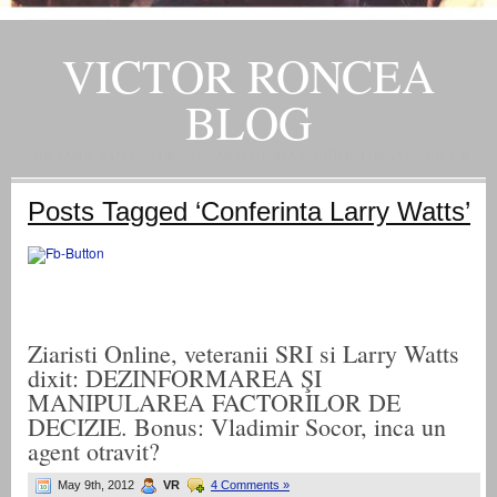
VICTOR RONCEA
BLOG
„ADEVARUL RAMANE, ORICARE AR FI SOARTA SLUJITORILOR SAI" – GH. I. B.
Posts Tagged ‘Conferinta Larry Watts’
Ziaristi Online, veteranii SRI si Larry Watts
dixit: DEZINFORMAREA ŞI
MANIPULAREA FACTORILOR DE
DECIZIE. Bonus: Vladimir Socor, inca un
agent otravit?
May 9th, 2012
VR
4 Comments »