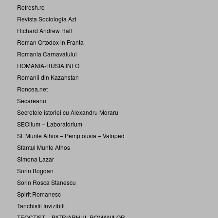
Refresh.ro
Revista Sociologia Azi
Richard Andrew Hall
Roman Ortodox in Franta
Romania Carnavalului
ROMANIA-RUSIA.INFO
Romanii din Kazahstan
Roncea.net
Secareanu
Secretele istoriei cu Alexandru Moraru
SEOlium – Laboratorium
Sf. Munte Athos – Pemptousia – Vatoped
Sfantul Munte Athos
Simona Lazar
Sorin Bogdan
Sorin Rosca Stanescu
Spirit Romanesc
Tanchistii Invizibili
TEOCTIST – PATRIARHUL ROMANILOR