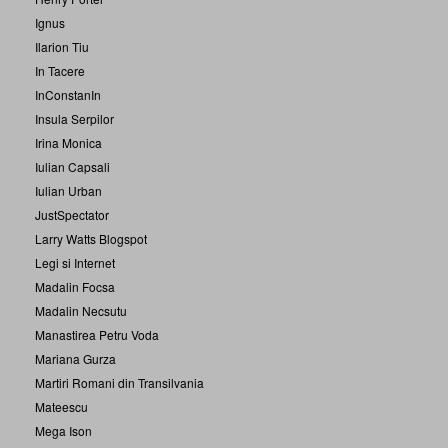
Ignus
Ilarion Tiu
In Tacere
InConstanIn
Insula Serpilor
Irina Monica
Iulian Capsali
Iulian Urban
JustSpectator
Larry Watts Blogspot
Legi si Internet
Madalin Focsa
Madalin Necsutu
Manastirea Petru Voda
Mariana Gurza
Martiri Romani din Transilvania
Mateescu
Mega Ison