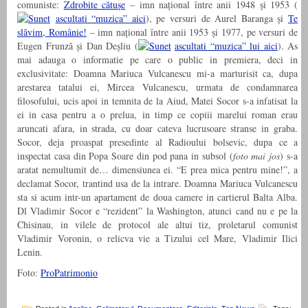
comuniste:
Zdrobite cătușe
– imn național între anii 1948 și 1953 (
ascultati “muzica” aici
), pe versuri de Aurel Baranga și
Te
slăvim, Românie!
– imn național între anii 1953 și 1977, pe versuri de
Eugen Frunză și Dan Deșliu (
ascultati “muzica” lui aici
). As
mai adauga o informatie pe care o public in premiera, deci in
exclusivitate: Doamna Mariuca Vulcanescu mi-a marturisit ca, dupa
arestarea tatalui ei, Mircea Vulcanescu, urmata de condamnarea
filosofului, ucis apoi in temnita de la Aiud, Matei Socor s-a infatisat la
ei in casa pentru a o prelua, in timp ce copiii marelui roman erau
aruncati afara, in strada, cu doar cateva lucrusoare stranse in graba.
Socor, deja proaspat presedinte al Radioului bolsevic, dupa ce a
inspectat casa din Popa Soare din pod pana in subsol (
foto mai jos
) s-a
aratat nemultumit de… dimensiunea ei. “E prea mica pentru mine!”, a
declamat Socor, trantind usa de la intrare. Doamna Mariuca Vulcanescu
sta si acum intr-un apartament de doua camere in cartierul Balta Alba.
Dl Vladimir Socor e “rezident” la Washington, atunci cand nu e pe la
Chisinau, in vilele de protocol ale altui tiz, proletarul comunist
Vladimir Voronin, o relicva vie a Tizului cel Mare, Vladimir Ilici
Lenin.
Foto:
ProPatrimonio