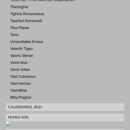
Theologhia
Tighina Romaneasca
Tiparituri Romanesti
Titus Filipas
Tociu
Universitatea Emaus
Valentin Tigau
Valeriu Sterian
Viorel Ilisoi
Viorel Urban
Vlad Cubreacov
Vlad Herman
Vlad Mihai
Willy Pragher
CALENDARUL ZILEI
FII PRO VITA