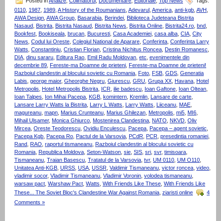
Posted in
Analize
,
Colimatorul
,
Documentare
,
Editoriale
,
Top News
Tags:
0110
,
1987
,
1989
,
A History of the Roumanians
,
Adevarul
,
America
,
anti-kgb
,
AVH
,
AWA Design
,
AWA Group
,
Basarabia
,
Berindei
,
Biblioteca Judeteana Bistrita
Nasaud
,
Bistrita
,
Bistrita Nasaud
,
Bistrita News
,
Bistrita Online
,
Bistrita24.ro
,
bnd
,
Bookfest
,
Bookiseala
,
brucan
,
Bucuresti
,
Casa Academiei
,
casa alba
,
CIA
,
City
News
,
Codul lui Oreste
,
Colegiul National de Aparare
,
Conferinta
,
Conferinta Larry
Watts
,
Constantiniu
,
Cristian Florian
,
Cristina Nichitus Roncea
,
Destin Romanesc
,
DIA
,
dinu sararu
,
Editura Rao
,
Emil Radu Moldovan
,
etc
,
evenimentele din
decembrie 89
,
Fereste-ma Doamne de prieteni
,
Fereste-ma Doamne de prieteni!
Razboiul clandestin al blocului sovietic cu Romania
,
Foto
,
FSB
,
GDS
,
Generatia
Labis
,
george maior
,
Gheorghe Negru
,
Giurescu
,
GRU
,
Grupa XX
,
Havana
,
Hotel
Metropolis
,
Hotel Metropolis Bistrita
,
ICR
,
ilie badescu
,
Ioan Gaftone
,
Ioan Oltean
,
Ioan Talpes
,
Ion Mihai Pacepa
,
KGB
,
komintern
,
Kremlin
,
Lansare de carte
,
Lansare Larry Watts la Bistrita
,
Larry L Watts
,
Larry Watts
,
Liiceanu
,
MAE
,
magureanu
,
mapn
,
Marius Crunteanu
,
Marius Ghilezan
,
Metropolis
,
mi5
,
MI6
,
Mihail Ulsamer
,
Monica Ghiurco
,
Mostenirea Clandestina
,
NATO
,
NKVD
,
Oliv
Mircea
,
Oreste Teodorescu
,
Ovidiu Enculescu
,
Pacepa
,
Pacepa – agent sovietic
,
Pacepa Kgb
,
Pacepa Ro
,
Pactul de la Varsovia
,
PCdR
,
PCR
,
presedintia romaniei
,
Rand
,
RAO
,
raportul tismaneanu
,
Razboiul clandestin al blocului sovietic cu
Romania
,
Republica Moldova
,
Seton-Watson
,
sie
,
SIS
,
sri
,
svr
,
timisoara
,
Tismaneanu
,
Traian Basescu
,
Tratatul de la Varsovia
,
tvr
,
UM 0110
,
UM O110
,
Unitatea Anti-KGB
,
URSS
,
USA
,
USSR
,
Valdimir Tismaneanu
,
victor roncea
,
video
,
vladimir socor
,
Vladimir Tismaneanu
,
Vladimir Voronin
,
volodea tismaneanu
,
warsaw pact
,
Warshaw Pact
,
Watts
,
With Friends Like These
,
With Friends Like
These... The Soviet Bloc's Clandestine War Against Romania
,
ziaristi online
4
Comments »