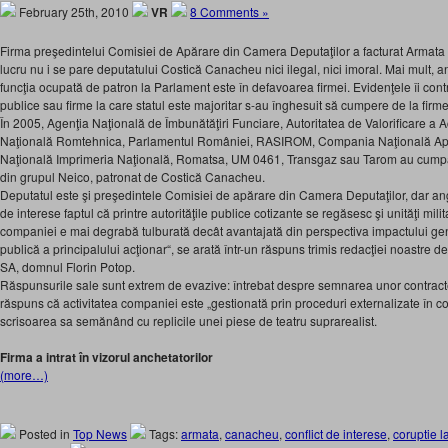
February 25th, 2010
VR
8 Comments »
Firma preşedintelui Comisiei de Apărare din Camera Deputaţilor a facturat Armata î
lucru nu i se pare deputatului Costică Canacheu nici ilegal, nici imoral. Mai mult, a
funcţia ocupată de patron la Parlament este în defavoarea firmei. Evidenţele îi contr
publice sau firme la care statul este majoritar s-au înghesuit să cumpere de la firm
În 2005, Agenţia Naţională de Îmbunătăţiri Funciare, Autoritatea de Valorificare a 
Naţională Romtehnica, Parlamentul României, RASIROM, Compania Naţională 
Naţională Imprimeria Naţională, Romatsa, UM 0461, Transgaz sau Tarom au cumpărat
din grupul Neico, patronat de Costică Canacheu.
Deputatul este şi preşedintele Comisiei de apărare din Camera Deputaţilor, dar anga
de interese faptul că printre autorităţile publice cotizante se regăsesc şi unităţi mil
companiei e mai degrabă tulburată decât avantajată din perspectiva impactului ge
publică a principalului acţionar“, se arată într-un răspuns trimis redacţiei noastre d
SA, domnul Florin Potop.
Răspunsurile sale sunt extrem de evazive: întrebat despre semnarea unor contrac
răspuns că activitatea companiei este „gestionată prin proceduri externalizate în c
scrisoarea sa semănând cu replicile unei piese de teatru suprarealist.
Firma a intrat în vizorul anchetatorilor
(more…)
Posted in
Top News
Tags:
armata
,
canacheu
,
conflict de interese
,
coruptie la