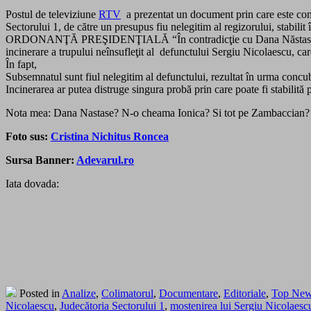
Postul de televiziune
RTV
a prezentat un document prin care este conte
Sectorului 1, de către un presupus fiu nelegitim al regizorului, stabilit
ORDONANŢĂ PREŞIDENŢIALĂ “În contradicţie cu Dana Năstase domicili
incinerare a trupului neînsufleţit al defunctului Sergiu Nicolaescu, c
În fapt,
Subsemnatul sunt fiul nelegitim al defunctului, rezultat în urma concu
Incinerarea ar putea distruge singura probă prin care poate fi stabilită 
Nota mea: Dana Nastase? N-o cheama Ionica? Si tot pe Zambaccian
Foto sus:
Cristina Nichitus Roncea
Sursa Banner:
Adevarul.ro
Iata dovada:
Posted in
Analize
,
Colimatorul
,
Documentare
,
Editoriale
,
Top Ne
Nicolaescu
,
Judecătoria Sectorului 1
,
mostenirea lui Sergiu Nicolaesc