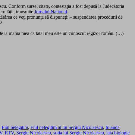
scu. Conform sursei citate, contestaţia a fost depusă la Judecătoria
ernităţii, transmite
Jurnalul National
.
ea ce veţi pronunţa să dispuneţi: – suspendarea procedurii de
2.
at de la mama mea că tatăl meu este un cunoscut regizor român. (…)
,
Fiul nelegitim
,
Fiul nelegitim al lui Sergiu Nicolaescu
,
Iolanda
V
,
RTV
,
Sergiu Nicolaescu
,
sotia lui Sergiu Nicolaescu
,
tata biologic