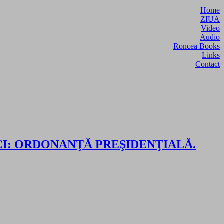
Home
ZIUA
Video
Audio
Roncea Books
Links
Contact
VADA AICI: ORDONANŢĂ PREŞIDENŢIALĂ.