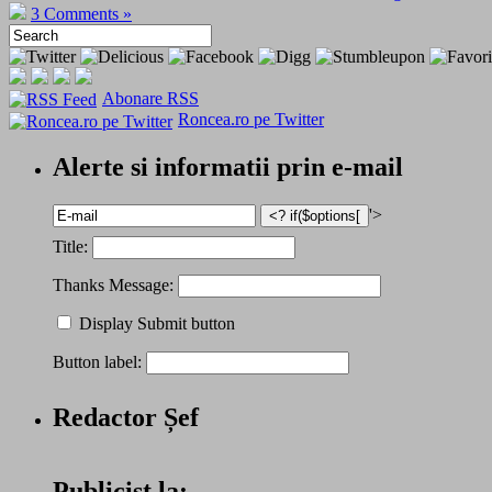
3 Comments »
Abonare RSS
Roncea.ro pe Twitter
Alerte si informatii prin e-mail
'>
Title:
Thanks Message:
Display Submit button
Button label:
Redactor Șef
Publicist la: