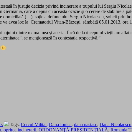
stată în justiţie decizia privind incinerare a trupului lui Sergiu Nicolae
 în Germania, care a depus cu această ocazie şi o cerere de stabilire a pat
ată (…), soţie a defunctului Sergiu Nicolaescu, solicit prin hotărâr
are va avea loc la Crematoriul Vitan-Bârzeşti, sâmbătă 05.01.2013, ora 1
binajului dintre mama mea şi acesta. Încă de la începutul vieţii am afl
paternitatea”, se menţionează în contestaţia respectivă.”
?
ws
Tags:
Cercul Militar
,
Dana Ionica
,
dana nastase
,
Dana Nicolaescu
u
,
oprirea incinerarii
,
ORDONANŢĂ PREŞIDENŢIALĂ
,
Romania T