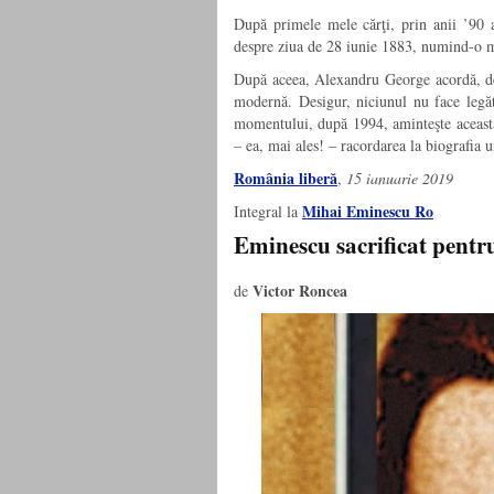
După primele mele cărţi, prin anii ’90 
despre ziua de 28 iunie 1883, numind-o m
După aceea, Alexandru George acordă, de 
modernă. Desigur, niciunul nu face legă
momentului, după 1994, aminteşte această 
– ea, mai ales! – racordarea la biografia 
România liberă
,
15 ianuarie 2019
Mihai Eminescu Ro
Integral la
Eminescu sacrificat pentr
Victor Roncea
de