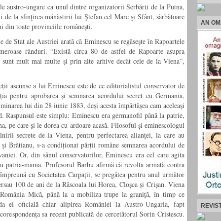
ale austro-ungare ca unul dintre organizatorii Serbării de la Putna,
 de la sfinţirea mănăstirii lui Ştefan cel Mare şi Sfânt, sărbătoare
AN OM
i din toate provinciile româneşti.
de Stat ale Austriei arată că Eminescu se regăseşte în Rapoartele
meroase rânduri. “Există circa 80 de astfel de Rapoarte asupra
 sunt mult mai multe şi prin alte arhive decât cele de la Viena”,
eții ascunse a lui Eminescu este de ce editorialistul conservator de
ația pentru
aprobarea și
semnarea acordului secret cu Germania,
eliminarea lui din 28 iunie 1883, deși acesta împărtășea cam aceleași
d
. Raspunsul este simplu: Eminescu era germanofil
până la patrie,
a, pe care și le dorea cu ardoare acasă. Filosoful
și eminescologul
lnirii secrete de la Viena, pentru perfectarea alianței, la care au
 și Brătianu, s-a condiționat părții române semnarea acordului de
lvaniei. Or, din sânul conservatorilor, Eminescu era cel care agita
 cu patria-mama. Profesorul Barbu afirmă că revolta armată contra
împreună cu Societatea Carpații, se pregătea pentru anul următor
versau 100 de ani de la Răscoala lui Horea, Cloșca și Crișan. Viena
n România Mică, până la a mobiliza trupe la graniță, în timp ce
a ei oficială chiar alipirea României la Austro-Ungaria, fapt
REVIS
orespondența sa recent publicată de cercetătorul Sorin Cristescu.