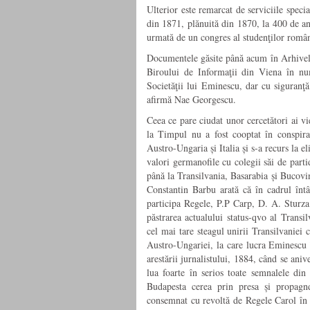
Ulterior este remarcat de serviciile speci
din 1871, plănuită din 1870, la 400 de ani
urmată de un congres al studenţilor român
Documentele găsite până acum în Arhivele 
Biroului de Informaţii din Viena în nu
Societăţii lui Eminescu, dar cu siguranţă
afirmă Nae Georgescu.
Ceea ce pare ciudat unor cercetători ai vi
la Timpul nu a fost cooptat în conspir
Austro-Ungaria și Italia și s-a recurs la 
valori germanofile
cu colegii săi de parti
până la Transilvania, Basarabia și Bucovin
Constantin Barbu
arată că în cadrul întâ
participa Regele, P.P Carp, D. A. Sturza
păstrarea actualului status-qvo al Transi
cel mai tare steagul unirii Transilvaniei
Austro-Ungariei, la care lucra Eminescu 
arestării jurnalistului, 1884, când se ani
lua foarte în serios toate semnalele di
Budapesta cerea prin presa și propagnd
consemnat cu revoltă de Regele Carol în c