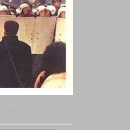
O
RONCEA BOOKS
LINKS