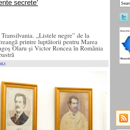
nte secrete’
 Transilvania. „Listele negre” de la
reangă printre luptătorii pentru Marea
agoș Olaru și Victor Roncea în România
bastră
nt »