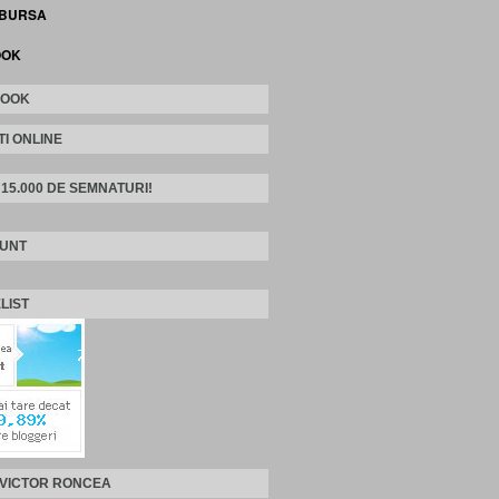
 BURSA
OOK
BOOK
TI ONLINE
 15.000 DE SEMNATURI!
SUNT
LIST
 VICTOR RONCEA