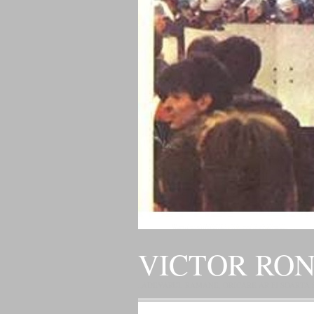
VICTOR RO
„ADEVARUL RAMANE, ORICARE AR FI SOARTA SLU