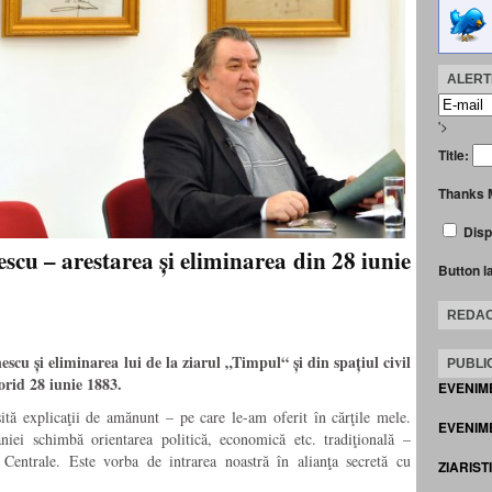
ALERTE
'>
Title:
Thanks 
Disp
scu – arestarea și eliminarea din 28 iunie
Button l
REDAC
escu și eliminarea lui de la ziarul „Timpul“ și din spațiul civil
PUBLIC
torid 28 iunie 1883.
EVENIM
ită explicaţii de amănunt – pe care le-am oferit în cărţile mele.
EVENIME
iei schimbă orientarea politică, economică etc. tradiţională –
 Centrale. Este vorba de intrarea noastră în alianţa secretă cu
ZIARIST