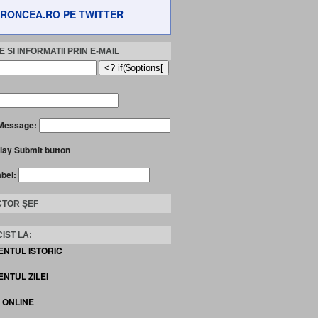
RONCEA.RO PE TWITTER
 SI INFORMATII PRIN E-MAIL
Message:
lay Submit button
abel:
TOR ȘEF
IST LA:
ENTUL ISTORIC
NTUL ZILEI
I ONLINE