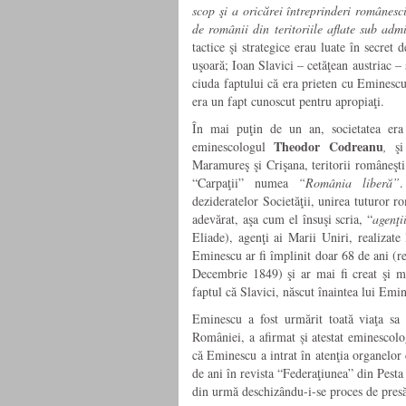
scop şi a oricărei întreprinderi românes
de românii din teritoriile aflate sub admi
tactice şi strategice erau luate în secret
uşoară; Ioan Slavici – cetăţean austriac –
ciuda faptului că era prieten cu Eminescu
era un fapt cunoscut pentru apropiaţi.
În mai puţin de un an, societatea era 
Theodor Codreanu
eminescologul
,
ş
Maramureş şi Crişana, teritorii româneşti 
“Carpaţii” numea
“România liberă”
.
dezideratelor Societăţii, unirea tuturor 
adevărat, aşa cum el însuşi scria, “
agenţi
Eliade), agenţi ai Marii Uniri, realizat
Eminescu ar fi împlinit
doar
68 de ani (r
Decembrie 1849) şi ar mai fi creat şi mi
faptul că Slavici, născut înaintea lui Emin
Eminescu a fost urmărit toată viaţa sa d
României, a afirmat
și atestat
eminescol
că Eminescu a intrat în atenţia organelor c
de ani în revista “Federaţiunea” din Pest
din urmă deschizându-i-se proces de pres