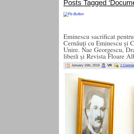
Posts Tagged ‘Docume
Eminescu sacrificat pentru
Cernăuți cu Eminescu și C
Unire. Nae Georgescu, Dr
liberă și Revista Floare Al
January 16th, 2019
VR
1 Comme