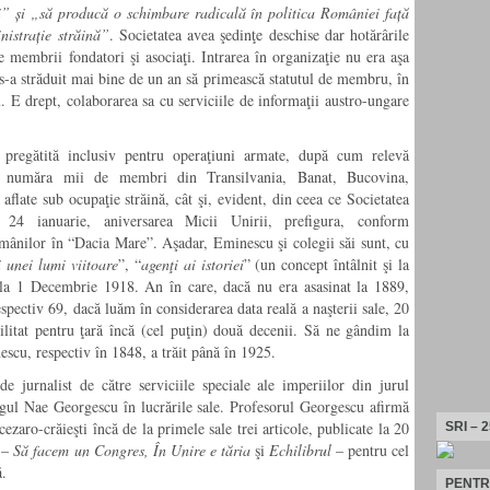
ci”
și
„să producă o schimbare radicală în politica României faţă
nistraţie străină”
. Societatea avea şedinţe deschise dar hotărârile
 de membrii fondatori şi asociaţi. Intrarea în organizaţie nu era aşa
 s-a străduit mai bine de un an să primească statutul de membru, în
. E drept, colaborarea sa cu serviciile de informaţii austro-ungare
pregătită inclusiv pentru operaţiuni armate,
după cum relevă
i număra mii de membri din Transilvania, Banat, Bucovina,
aflate sub ocupaţie străină, cât şi, evident, din ceea ce Societatea
 24 ianuarie, aniversarea Micii Unirii, prefigura, conform
românilor în “Dacia Mare”. Aşadar, Eminescu şi colegii săi sunt, cu
i unei lumi viitoare
”, “
agenţi ai istoriei
” (un concept întâlnit şi la
e la 1 Decembrie 1918. An în care, dacă nu era asasinat la 1889,
espectiv 69, dacă luăm în considerarea data reală a naşterii sale, 20
litat pentru ţară încă (cel puţin) două decenii. Să ne gândim la
escu, respectiv în 1848, a trăit până în 1925.
e jurnalist de către serviciile speciale ale imperiilor din jurul
ogul Nae Georgescu
în lucrările sale.
Profesorul Georgescu afirmă
ezaro-crăieşti încă de la primele sale trei articole, publicate la 20
SRI – 
a –
Să facem un Congres, În Unire e tăria
şi
Echilibrul
– pentru cel
ă.
PENTR