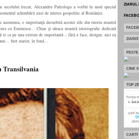
ZIARUL
ai secolului trecut, Alexandru Paleologu a vorbit în mod special
omentul schimbării axei de interes geopolitic al României.
FACEB
asemenea, o importanţă deosebită acestei zile din istoria noastră
FACE
tura cu Eminescu… Chiar şi săraca noastră istoriografie dedicată
zi ca pe una extrem de importantă – fără a face, desigur, nici ea
ZIARIS
unui… biet ziarist, în fond…
PESTE
u Transilvania
CINE 
TOP ZE
CARTI