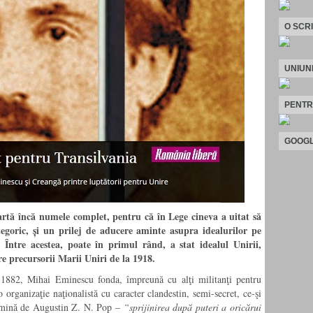
O SCR
UNIUN
PENTR
GOOGL
artă încă numele complet, pentru că în Lege cineva a uitat să
tegoric,
și
un prilej de aducere aminte
asupra idealurilor
pe
.
În
tre acestea, poate în primul rând, a stat idealul Unirii,
e precursorii Marii Uniri de la 1918.
1882, Mihai Eminescu fonda, împreună cu alţi militanţi pentru
organizaţie naţionalistă cu caracter
clandestin,
semi-secret, ce-şi
lumină de Augustin Z. N. Pop –
“sprijinirea după puteri a oricărui