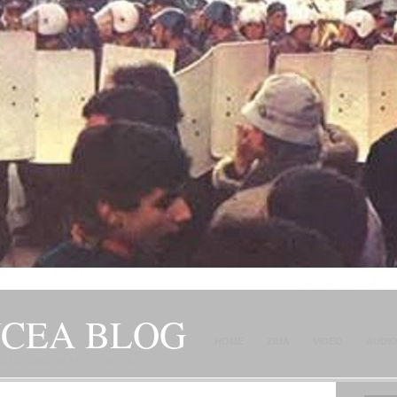
NCEA BLOG
HOME
ZIUA
VIDEO
AUDI
JITORILOR SAI" – GH. I. B.
CONTACT