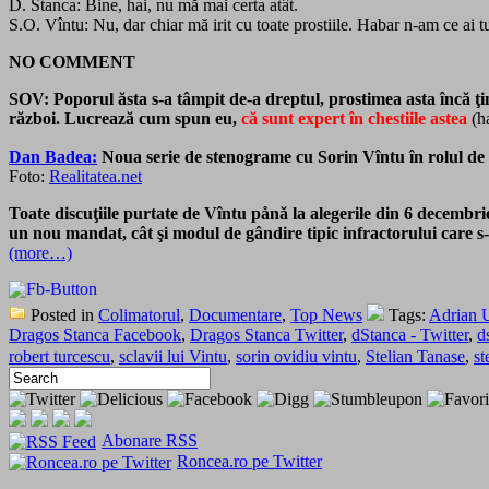
D. Stanca: Bine, hai, nu mă mai certa atât.
S.O. Vîntu: Nu, dar chiar mă irit cu toate prostiile. Habar n-am ce ai 
NO COMMENT
SOV:
Poporul ăsta s-a tâmpit de-a dreptul, prostimea asta încă ţ
război.
Lucrează cum spun eu,
că sunt expert în chestiile astea
(ha
Dan Badea:
Noua serie de stenograme cu Sorin Vîntu în rolul de c
Foto:
Realitatea.net
Toate discuţiile purtate de Vîntu pånă la alegerile din 6 decembri
un nou mandat, cât şi modul de gândire tipic infractorului care s-
(more…)
Posted in
Colimatorul
,
Documentare
,
Top News
Tags:
Adrian 
Dragos Stanca Facebook
,
Dragos Stanca Twitter
,
dStanca - Twitter
,
d
robert turcescu
,
sclavii lui Vintu
,
sorin ovidiu vintu
,
Stelian Tanase
,
s
Abonare RSS
Roncea.ro pe Twitter