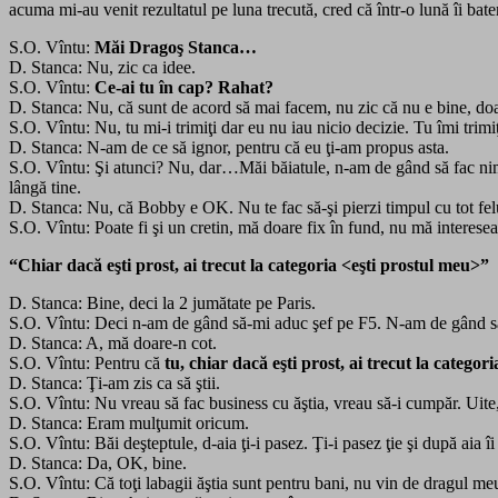
acuma mi-au venit rezultatul pe luna trecută, cred că într-o lună îi 
S.O. Vîntu:
Măi Dragoş Stanca…
D. Stanca: Nu, zic ca idee.
S.O. Vîntu:
Ce-ai tu în cap? Rahat?
D. Stanca: Nu, că sunt de acord să mai facem, nu zic că nu e bine, d
S.O. Vîntu: Nu, tu mi-i trimiţi dar eu nu iau nicio decizie. Tu îmi tri
D. Stanca: N-am de ce să ignor, pentru că eu ţi-am propus asta.
S.O. Vîntu: Şi atunci? Nu, dar…Măi băiatule, n-am de gând să fac ni
lângă tine.
D. Stanca: Nu, că Bobby e OK. Nu te fac să-şi pierzi timpul cu tot f
S.O. Vîntu: Poate fi şi un cretin, mă doare fix în fund, nu mă interesea
“Chiar dacă eşti prost, ai trecut la categoria <eşti prostul meu>”
D. Stanca: Bine, deci la 2 jumătate pe Paris.
S.O. Vîntu: Deci n-am de gând să-mi aduc şef pe F5. N-am de gând 
D. Stanca: A, mă doare-n cot.
S.O. Vîntu: Pentru că
tu, chiar dacă eşti prost, ai trecut la categor
D. Stanca: Ţi-am zis ca să ştii.
S.O. Vîntu: Nu vreau să fac business cu ăştia, vreau să-i cumpăr. Uite
D. Stanca: Eram mulţumit oricum.
S.O. Vîntu: Băi deşteptule, d-aia ţi-i pasez. Ţi-i pasez ţie şi după aia
D. Stanca: Da, OK, bine.
S.O. Vîntu: Că toţi labagii ăştia sunt pentru bani, nu vin de dragul me