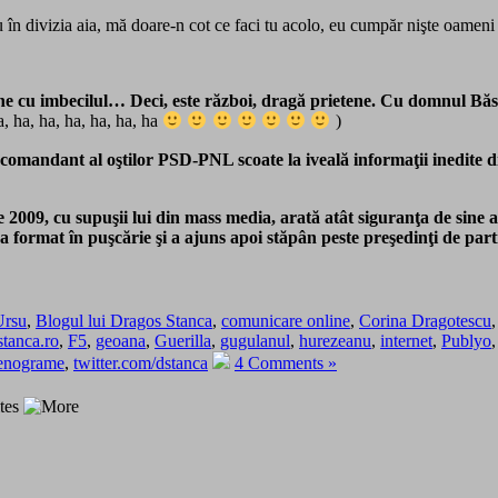
tu în divizia aia, mă doare-n cot ce faci tu acolo, eu cumpăr nişte oamen
ine cu imbecilul…
Deci, este război, dragă prietene. Cu domnul Băs
, ha, ha, ha, ha, ha, ha
)
omandant al oştilor PSD-PNL scoate la iveală informaţii inedite di
e 2009, cu supuşii lui din mass media, arată atât siguranţa de sine 
a format în puşcărie şi a ajuns apoi stăpân peste preşedinţi de part
Ursu
,
Blogul lui Dragos Stanca
,
comunicare online
,
Corina Dragotescu
stanca.ro
,
F5
,
geoana
,
Guerilla
,
gugulanul
,
hurezeanu
,
internet
,
Publyo
tenograme
,
twitter.com/dstanca
4 Comments »