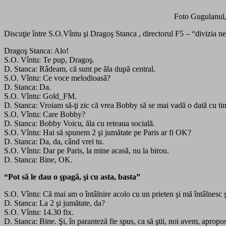
Foto Gugulanul,
Discuţie între S.O.Vîntu şi Dragoş Stanca , directorul F5 – “divizia 
Dragoş Stanca: Alo!
S.O. Vîntu: Te pup, Dragoş.
D. Stanca: Râdeam, că sunt pe ăla după central.
S.O. Vîntu: Ce voce melodioasă?
D. Stanca: Da.
S.O. Vîntu: Gold_FM.
D. Stanca: Vroiam să-ţi zic că vrea Bobby să se mai vadă o dată cu tin
S.O. Vîntu: Care Bobby?
D. Stanca: Bobby Voicu, ăla cu reteaua
socială.
S.O. Vîntu: Hai să spunem 2 şi jumătate pe Paris ar fi OK?
D. Stanca: Da, da, când vrei tu.
S.O. Vîntu: Dar pe Paris, la mine acasă, nu la birou.
D. Stanca: Bine, OK.
“Pot să le dau o şpagă, şi cu asta, basta”
S.O. Vîntu: Că mai am o întâlnire acolo cu un prieten şi mă întâlnesc ş
D. Stanca: La 2 şi jumătate, da?
S.O. Vîntu: 14.30 fix.
D. Stanca: Bine. Şi, în paranteză fie spus, ca să ştii, noi avem, aprop