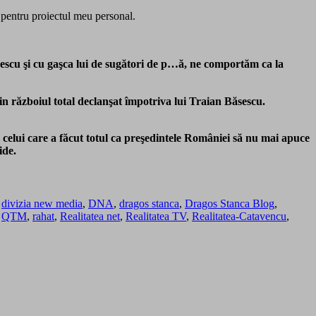
i pentru proiectul meu personal.
escu şi cu gaşca lui de sugători de p…ă, ne comportăm ca la
n războiul total declanşat împotriva lui Traian Băsescu.
a celui care a făcut totul ca preşedintele României să nu mai apuce
ide.
,
divizia new media
,
DNA
,
dragos stanca
,
Dragos Stanca Blog
,
,
QTM
,
rahat
,
Realitatea net
,
Realitatea TV
,
Realitatea-Catavencu
,