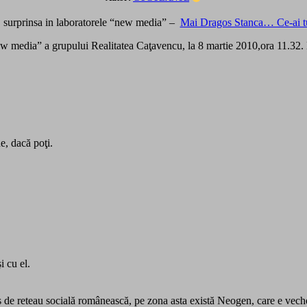
 surprinsa in laboratorele “new media” –
Mai Dragos Stanca… Ce-ai t
new media” a grupului Realitatea Caţavencu, la 8 martie 2010,ora 11.32.
e, dacă poţi.
i cu el.
os de reteau socială românească, pe zona asta există Neogen, care e veche