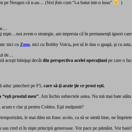
batem pe Neogen că n-au… (
Vezi foto
cum “i-a batut intr-o luna”
)
oar…
miţi nişte…noi avem o strategie, am impresia că în permanenţă ignori care
mic nici cu
Zoso
, nici cu Bobby Voicu
,
pot să le dau o şpagă, şi cu asta
elul de…
ză aceşti băieţaşi decât
din perspectiva acelei operaţiuni
pe care o fa
să aduc şmecheri pe F5,
care să-ţi arate ţie ce prost eşti.
ia “eşti prostul meu”
. Am închis subiectele astea. Nu mă mai bate atâta l
, acum e clar şi pentru Coldea. Eşti mulţumit?
 îi temporizăm, le mai dăm un franc acolo, ca să se simtă bine, ne împriet
u sau cred ei în nişte principii generoase. Vor pace pe pământ. Vor bani!