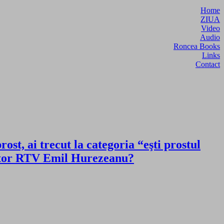
Home
ZIUA
Video
Audio
Roncea Books
Links
Contact
st, ai trecut la categoria “eşti prostul
tor RTV Emil Hurezeanu?