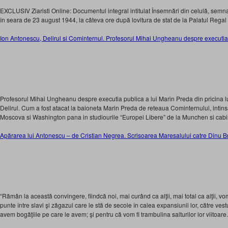
EXCLUSIV Ziaristi Online: Documentul integral intitulat Însemnări din celulă, sem
în seara de 23 august 1944, la câteva ore după lovitura de stat de la Palatul Regal
Ion Antonescu, Delirul si Cominternul. Profesorul Mihai Ungheanu despre executia
Profesorul Mihai Ungheanu despre executia publica a lui Marin Preda din pricina l
Delirul. Cum a fost atacat la baioneta Marin Preda de reteaua Cominternului, intins
Moscova si Washington pana in studiourile “Europei Libere” de la Munchen si cabin
Apărarea lui Antonescu – de Cristian Negrea. Scrisoarea Maresalului catre Dinu B
“Rămân la această convingere, fiindcă noi, mai curând ca alţii, mai total ca alţii, vo
punte între slavi şi zăgazul care le stă de secole în calea expansiunii lor, către ves
avem bogăţiile pe care le avem; şi pentru că vom fi trambulina salturilor lor viitoare.