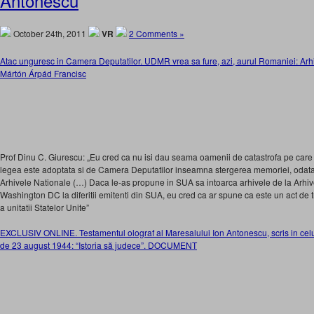
Antonescu
October 24th, 2011
VR
2 Comments »
Atac unguresc in Camera Deputatilor. UDMR vrea sa fure, azi, aurul Romaniei: Arhiv
Mártón Árpád Francisc
Prof Dinu C. Giurescu: „Eu cred ca nu isi dau seama oamenii de catastrofa pe car
legea este adoptata si de Camera Deputatilor inseamna stergerea memoriei, odata c
Arhivele Nationale (…) Daca le-as propune in SUA sa intoarca arhivele de la Arhiv
Washington DC la diferitii emitenti din SUA, eu cred ca ar spune ca este un act de
a unitatii Statelor Unite”
EXCLUSIV ONLINE. Testamentul olograf al Maresalului Ion Antonescu, scris in celul
de 23 august 1944: “Istoria să judece”. DOCUMENT