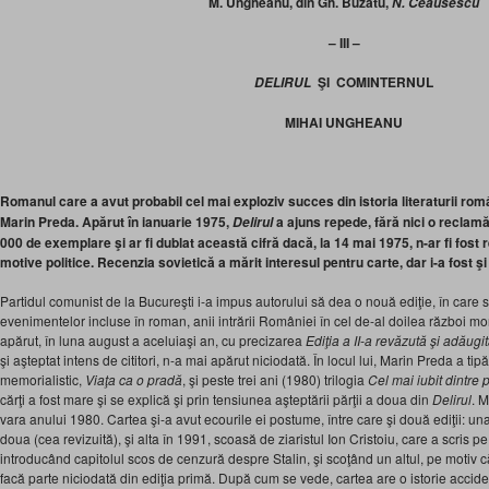
M. Ungheanu, din Gh. Buzatu,
N. Ceausescu
– III –
ŞI COMINTERNUL
DELIRUL
MIHAI UNGHEANU
Romanul care a avut probabil cel mai exploziv succes din istoria literaturii r
Marin Preda. Apărut în ianuarie 1975,
a ajuns repede, fără nici o reclamă,
Delirul
000 de exemplare şi ar fi dublat această cifră dacă, la 14 mai 1975, n-ar fi fost
motive politice. Recenzia sovietică a mărit interesul pentru carte, dar i-a fost şi 
Partidul comunist de la Bucureşti i-a impus autorului să dea o nouă ediţie, în care s
evenimentelor incluse în roman, anii intrării României în cel de-al doilea război mo
apărut, în luna august a aceluiaşi an, cu precizarea
Ediţia a II-a revăzută şi adăugi
şi aşteptat intens de cititori, n-a mai apărut niciodată. În locul lui, Marin Preda a ti
memorialistic,
Viaţa ca o pradă
, şi peste trei ani (1980) trilogia
Cel mai iubit dintre
cărţi a fost mare şi se explică şi prin tensiunea aşteptării părţii a doua din
Delirul
. 
vara anului 1980. Cartea şi-a avut ecourile ei postume, între care şi două ediţii: un
doua (cea revizuită), şi alta în 1991, scoasă de ziaristul Ion Cristoiu, care a scris p
introducând capitolul scos de cenzură despre Stalin, şi scoţând un altul, pe motiv că n
facă parte niciodată din ediţia primă. După cum se vede, cartea are o istorie accide