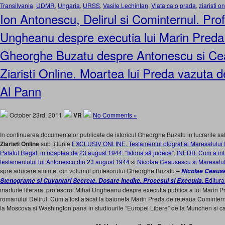
Transilvania
,
UDMR
,
Ungaria
,
URSS
,
Vasile Lechintan
,
Viata ca o prada
,
ziaristi o
Ion Antonescu, Delirul si Cominternul. Pro
Ungheanu despre executia lui Marin Preda.
Gheorghe Buzatu despre Antonescu si Ce
Ziaristi Online. Moartea lui Preda vazuta d
Al Pann
October 23rd, 2011
VR
No Comments »
In continuarea documentelor publicate de istoricul Gheorghe Buzatu in lucrarile sal
Ziaristi Online
sub titlurile
EXCLUSIV ONLINE. Testamentul olograf al Maresalului Io
Palatul Regal, in noaptea de 23 august 1944: “Istoria să judece”
,
INEDIT: Cum a in
testamentului lui Antonescu din 23 august 1944
si
Nicolae Ceausescu si Maresalul
spre aducere aminte, din volumul profesorului Gheorghe Buzatu
–
Nicolae Ceauses
.
Editura
Stenograme si Cuvantari Secrete. Dosare Inedite. Procesul si Executia
marturie literara: profesorul Mihai Ungheanu despre executia publica a lui Marin Pr
romanului Delirul. Cum a fost atacat la baioneta Marin Preda de reteaua Cominternu
la Moscova si Washington pana in studiourile “Europei Libere” de la Munchen si cab