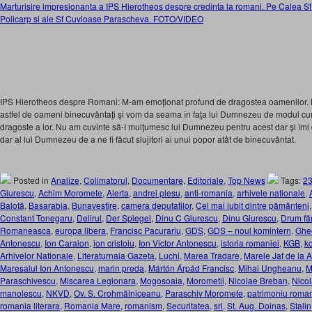
Marturisire impresionanta a IPS Hierotheos despre credinta la romani. Pe Calea Sf
Policarp si ale Sf Cuvioase Parascheva. FOTO/VIDEO
IPS Hierotheos despre Romani: M-am emoţionat profund de dragostea oamenilor. N
astfel de oameni binecuvântaţi şi vom da seama în faţa lui Dumnezeu de modul c
dragoste a lor. Nu am cuvinte să-I mulţumesc lui Dumnezeu pentru acest dar şi îm
dar al lui Dumnezeu de a ne fi făcut slujitori ai unui popor atât de binecuvântat.
Posted in
Analize
,
Colimatorul
,
Documentare
,
Editoriale
,
Top News
Tags:
23
Giurescu
,
Achim Moromete
,
Alerta
,
andrei plesu
,
anti-romania
,
arhivele nationale
,
Balotă
,
Basarabia
,
Bunavestire
,
camera deputatilor
,
Cel mai iubit dintre pământeni
Constant Tonegaru
,
Delirul
,
Der Spiegel
,
Dinu C Giurescu
,
Dinu Giurescu
,
Drum fă
Romaneasca
,
europa libera
,
Francisc Pacurariu
,
GDS
,
GDS – noul komintern
,
Ghe
Antonescu
,
Ion Caraion
,
ion cristoiu
,
Ion Victor Antonescu
,
istoria romaniei
,
KGB
,
k
Arhivelor Nationale
,
Literaturnaia Gazeta
,
Luchi
,
Marea Tradare
,
Marele Jaf de la A
Maresalul Ion Antonescu
,
marin preda
,
Mártón Árpád Francisc
,
Mihai Ungheanu
,
M
Paraschivescu
,
Miscarea Legionara
,
Mogosoaia
,
Morometii
,
Nicolae Breban
,
Nico
manolescu
,
NKVD
,
Ov. S. Crohmălniceanu
,
Paraschiv Moromete
,
patrimoniu roma
romania literara
,
Romania Mare
,
romanism
,
Securitatea
,
sri
,
St. Aug. Doinas
,
Stalin