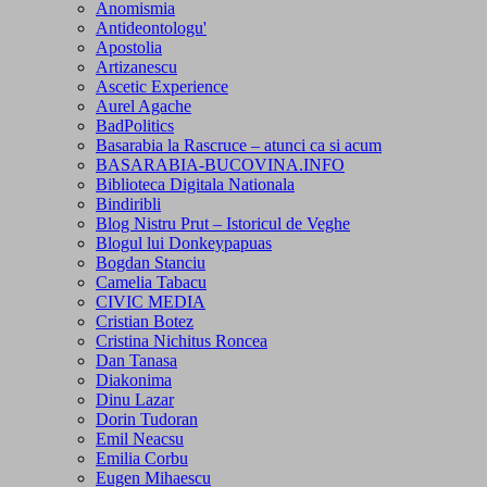
Anomismia
Antideontologu'
Apostolia
Artizanescu
Ascetic Experience
Aurel Agache
BadPolitics
Basarabia la Rascruce – atunci ca si acum
BASARABIA-BUCOVINA.INFO
Biblioteca Digitala Nationala
Bindiribli
Blog Nistru Prut – Istoricul de Veghe
Blogul lui Donkeypapuas
Bogdan Stanciu
Camelia Tabacu
CIVIC MEDIA
Cristian Botez
Cristina Nichitus Roncea
Dan Tanasa
Diakonima
Dinu Lazar
Dorin Tudoran
Emil Neacsu
Emilia Corbu
Eugen Mihaescu