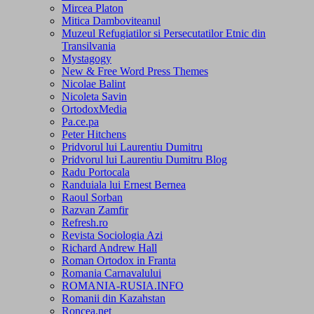
Mircea Platon
Mitica Damboviteanul
Muzeul Refugiatilor si Persecutatilor Etnic din
Transilvania
Mystagogy
New & Free Word Press Themes
Nicolae Balint
Nicoleta Savin
OrtodoxMedia
Pa.ce.pa
Peter Hitchens
Pridvorul lui Laurentiu Dumitru
Pridvorul lui Laurentiu Dumitru Blog
Radu Portocala
Randuiala lui Ernest Bernea
Raoul Sorban
Razvan Zamfir
Refresh.ro
Revista Sociologia Azi
Richard Andrew Hall
Roman Ortodox in Franta
Romania Carnavalului
ROMANIA-RUSIA.INFO
Romanii din Kazahstan
Roncea.net