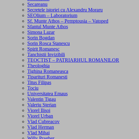
Secareanu
Secretele istoriei cu Alexandru Moraru
SEOlium – Laboratorium
Sf. Munte Athos – Pemptousia – Vatoped
Sfantul Munte Athos
Simona Lazar
Sorin Bogdan
Sorin Rosca Stanescu
Spirit Romanesc
Tanchistii Invizibili
TEOCTIST – PATRIARHUL ROMANILOR
Theologhia
Tighina Romaneasca
Tiparituri Romanesti
Titus Filipas
Tociu
Universitatea Emaus
Valentin Tigau
Valeriu Sterian
Viorel Ilisoi
Viorel Urban
Vlad Cubreacov
Vlad Herman
Vlad Mihai
Willy Pragher