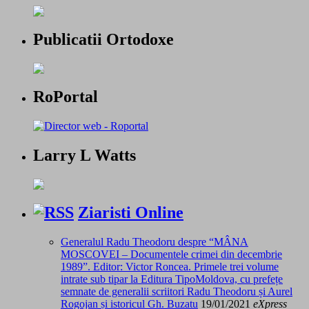
Publicatii Ortodoxe
RoPortal
Larry L Watts
Ziaristi Online
Generalul Radu Theodoru despre “MÂNA
MOSCOVEI – Documentele crimei din decembrie
1989”. Editor: Victor Roncea. Primele trei volume
intrate sub tipar la Editura TipoMoldova, cu prefețe
semnate de generalii scriitori Radu Theodoru și Aurel
Rogojan și istoricul Gh. Buzatu
19/01/2021
eXpress