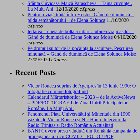
Sfânta Cuvioasă Maică Parascheva – Taina cuviinței.
La Mulți Ani!
12/10/2020
eXpress
Pentru o viață trăită întru Hristos. Gând de duminică –
pilda semănătorului – de Elena Solunca
11/10/2020
eXpress
Iertarea – cheia de boltă a iubirii. Iubirea vrăjmașilor –
Gând de duminică de Elena Solunca Moise
04/10/2020
eXpress
Pe drumul suitor de la pocăință la ascultare. Pescuirea
minunată – Gând de duminică de Elena Solunca Moise
27/09/2020
eXpress
Recent Posts
Victor Roncea suprins de Agerpres în 13 iunie 1990: O
fotografie cu mine fotografiind
Calendarul Mărturisitorilor – 2023 – de la ActiveNews
– PDF/FOTOGRAFII de Ziua Unirii Principatelor
Române. La Mulți Ani!
Fenomenul Piața Universității și Mineriada din 1990
văzute de Victor Roncea și Nic Hanu. Interviuri la
Radio Trinitas și Radio România Actualități
BANI Guvern presa vândută din România campania de
propagandă a fricii COVID – FOTO / PDF