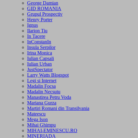
George Damian
GID ROMANIA
Grupul Prospectiv
Henry Porter
Ignus
Ilarion Tiu
In Tacere
InConstanIn
Insula Serpilor
Irina Monica
Iulian Capsali
Iulian Urban
JustSpectator
Larry Watts Blogspot
Legi si Internet
Madalin Focsa
Madalin Necsutu
Manastirea Petru Voda
Mariana Gurza
Martiri Romani din Transilvania
Mateescu
Mega Ison
Mihai Ghimpu
MIHAI-EMINESCU.RO
MINERIADA