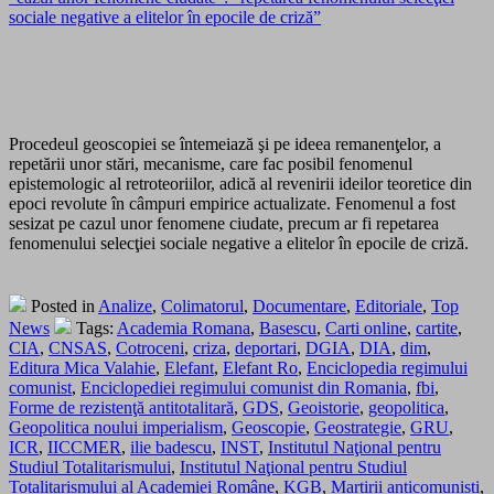
sociale negative a elitelor în epocile de criză”
Procedeul geoscopiei se întemeiază şi pe ideea remanenţelor, a
repetării unor stări, mecanisme, care fac posibil fenomenul
epistemologic al retroteoriilor, adică al revenirii ideilor teoretice din
epoci revolute în câmpuri empirice actualizate. Fenomenul a fost
sesizat pe cazul unor fenomene ciudate, precum ar fi repetarea
fenomenului selecţiei sociale negative a elitelor în epocile de criză.
Posted in
Analize
,
Colimatorul
,
Documentare
,
Editoriale
,
Top
News
Tags:
Academia Romana
,
Basescu
,
Carti online
,
cartite
,
CIA
,
CNSAS
,
Cotroceni
,
criza
,
deportari
,
DGIA
,
DIA
,
dim
,
Editura Mica Valahie
,
Elefant
,
Elefant Ro
,
Enciclopedia regimului
comunist
,
Enciclopediei regimului comunist din Romania
,
fbi
,
Forme de rezistenţă antitotalitară
,
GDS
,
Geoistorie
,
geopolitica
,
Geopolitica noului imperialism
,
Geoscopie
,
Geostrategie
,
GRU
,
ICR
,
IICCMER
,
ilie badescu
,
INST
,
Institutul Naţional pentru
Studiul Totalitarismului
,
Institutul Naţional pentru Studiul
Totalitarismului al Academiei Române
,
KGB
,
Martirii anticomunisti
,