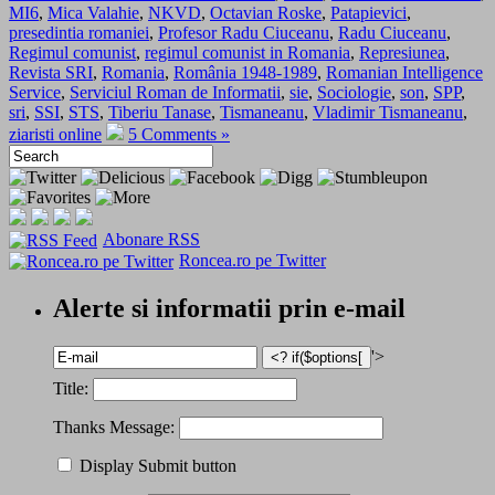
MI6
,
Mica Valahie
,
NKVD
,
Octavian Roske
,
Patapievici
,
presedintia romaniei
,
Profesor Radu Ciuceanu
,
Radu Ciuceanu
,
Regimul comunist
,
regimul comunist in Romania
,
Represiunea
,
Revista SRI
,
Romania
,
România 1948-1989
,
Romanian Intelligence
Service
,
Serviciul Roman de Informatii
,
sie
,
Sociologie
,
son
,
SPP
,
sri
,
SSI
,
STS
,
Tiberiu Tanase
,
Tismaneanu
,
Vladimir Tismaneanu
,
ziaristi online
5 Comments »
Abonare RSS
Roncea.ro pe Twitter
Alerte si informatii prin e-mail
'>
Title:
Thanks Message:
Display Submit button