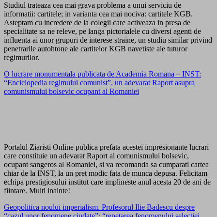
Studiul trateaza cea mai grava problema a unui serviciu de
informatii: cartitele; in varianta cea mai nociva: cartitele KGB.
Asteptam cu incredere de la colegii care activeaza in presa de
specialitate sa ne releve, pe langa pictorialele cu diversi agenti de
influenta ai unor grupuri de interese straine, un studiu similar privind
penetrarile autohtone ale cartitelor KGB navetiste ale tuturor
regimurilor.
O lucrare monumentala publicata de Academia Romana – INST:
“Enciclopedia regimului comunist”, un adevarat Raport asupra
comunismului bolsevic ocupant al Romaniei
Portalul Ziaristi Online publica prefata acestei impresionante lucrari
care constituie un adevarat Raport al comunismului bolsevic,
ocupant sangeros al Romaniei, si va recomanda sa cumparati cartea
chiar de la INST, la un pret modic fata de munca depusa. Felicitam
echipa prestigiosului institut care implineste anul acesta 20 de ani de
fiintare. Multi inainte!
Geopolitica noului imperialism. Profesorul Ilie Badescu despre
“cazul unor fenomene ciudate”: “repetarea fenomenului selecţiei