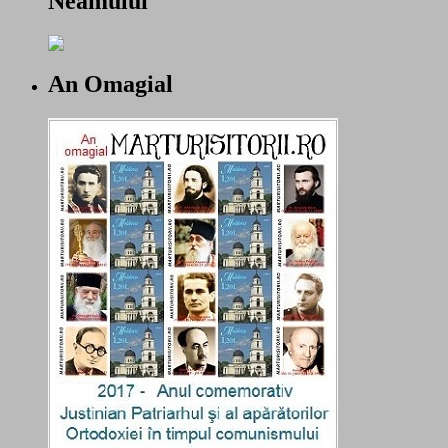
Neamului
An Omagial