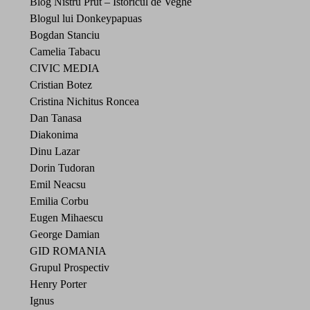
Blog Nistru Prut – Istoricul de Veghe
Blogul lui Donkeypapuas
Bogdan Stanciu
Camelia Tabacu
CIVIC MEDIA
Cristian Botez
Cristina Nichitus Roncea
Dan Tanasa
Diakonima
Dinu Lazar
Dorin Tudoran
Emil Neacsu
Emilia Corbu
Eugen Mihaescu
George Damian
GID ROMANIA
Grupul Prospectiv
Henry Porter
Ignus