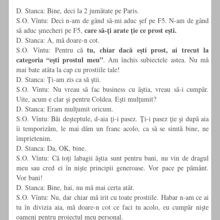
D. Stanca: Bine, deci la 2 jumătate pe Paris.
S.O. Vîntu: Deci n-am de gând să-mi aduc şef pe F5. N-am de gând
care să-ţi arate ţie ce prost eşti.
să aduc şmecheri pe F5,
D. Stanca: A, mă doare-n cot.
tu, chiar dacă eşti prost, ai trecut la
S.O. Vîntu: Pentru că
categoria “eşti prostul meu”
. Am închis subiectele astea. Nu mă
mai bate atâta la cap cu prostiile tale!
D. Stanca: Ţi-am zis ca să ştii.
S.O. Vîntu: Nu vreau să fac business cu ăştia, vreau să-i cumpăr.
Uite, acum e clar şi pentru Coldea. Eşti mulţumit?
D. Stanca: Eram mulţumit oricum.
S.O. Vîntu: Băi deşteptule, d-aia ţi-i pasez. Ţi-i pasez ţie şi după aia
îi temporizăm, le mai dăm un franc acolo, ca să se simtă bine, ne
împrietenim.
D. Stanca: Da, OK, bine.
S.O. Vîntu: Că toţi labagii ăştia sunt pentru bani, nu vin de dragul
meu sau cred ei în nişte principii generoase. Vor pace pe pământ.
Vor bani!
D. Stanca: Bine, hai, nu mă mai certa atât.
S.O. Vîntu: Nu, dar chiar mă irit cu toate prostiile. Habar n-am ce ai
tu în divizia aia, mă doare-n cot ce faci tu acolo, eu cumpăr nişte
oameni pentru proiectul meu personal.