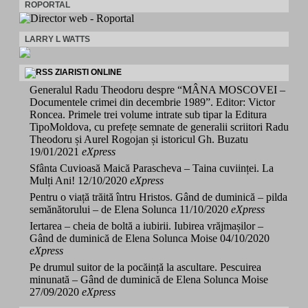
ROPORTAL
LARRY L WATTS
ZIARISTI ONLINE
Generalul Radu Theodoru despre “MÂNA MOSCOVEI –
Documentele crimei din decembrie 1989”. Editor: Victor
Roncea. Primele trei volume intrate sub tipar la Editura
TipoMoldova, cu prefețe semnate de generalii scriitori Radu
Theodoru și Aurel Rogojan și istoricul Gh. Buzatu
19/01/2021
eXpress
Sfânta Cuvioasă Maică Parascheva – Taina cuviinței. La
Mulți Ani!
12/10/2020
eXpress
Pentru o viață trăită întru Hristos. Gând de duminică – pilda
semănătorului – de Elena Solunca
11/10/2020
eXpress
Iertarea – cheia de boltă a iubirii. Iubirea vrăjmașilor –
Gând de duminică de Elena Solunca Moise
04/10/2020
eXpress
Pe drumul suitor de la pocăință la ascultare. Pescuirea
minunată – Gând de duminică de Elena Solunca Moise
27/09/2020
eXpress