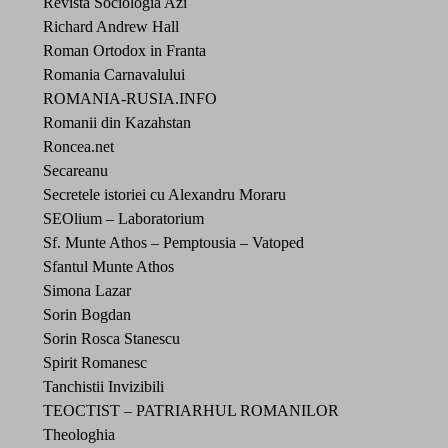
Revista Sociologia Azi
Richard Andrew Hall
Roman Ortodox in Franta
Romania Carnavalului
ROMANIA-RUSIA.INFO
Romanii din Kazahstan
Roncea.net
Secareanu
Secretele istoriei cu Alexandru Moraru
SEOlium – Laboratorium
Sf. Munte Athos – Pemptousia – Vatoped
Sfantul Munte Athos
Simona Lazar
Sorin Bogdan
Sorin Rosca Stanescu
Spirit Romanesc
Tanchistii Invizibili
TEOCTIST – PATRIARHUL ROMANILOR
Theologhia