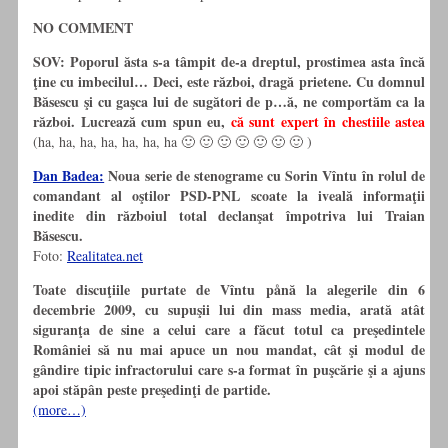
NO COMMENT
SOV:
Poporul ăsta s-a tâmpit de-a dreptul, prostimea asta încă
ţine cu imbecilul…
Deci, este război, dragă prietene. Cu domnul
Băsescu şi cu gaşca lui de sugători de p…ă, ne comportăm ca la
război.
Lucrează cum spun eu,
că sunt expert în chestiile astea
(ha, ha, ha, ha, ha, ha, ha 🙂 🙂 🙂 🙂 🙂 🙂 🙂 )
Dan Badea:
Noua serie de stenograme cu Sorin Vîntu în rolul de
comandant al oştilor PSD-PNL scoate la iveală informaţii
inedite din războiul total declanşat împotriva lui Traian
Băsescu.
Foto:
Realitatea.net
Toate discuţiile purtate de Vîntu pånă la alegerile din 6
decembrie 2009, cu supuşii lui din mass media, arată atât
siguranţa de sine a celui care a făcut totul ca preşedintele
României să nu mai apuce un nou mandat, cât şi modul de
gândire tipic infractorului care s-a format în puşcărie şi a ajuns
apoi stăpân peste preşedinţi de partide.
(more…)