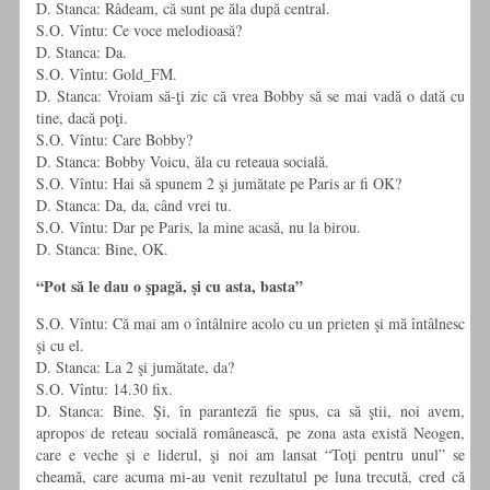
D. Stanca: Râdeam, că sunt pe ăla după central.
S.O. Vîntu: Ce voce melodioasă?
D. Stanca: Da.
S.O. Vîntu: Gold_FM.
D. Stanca: Vroiam să-ţi zic că vrea Bobby să se mai vadă o dată cu
tine, dacă poţi.
S.O. Vîntu: Care Bobby?
D. Stanca: Bobby Voicu, ăla cu reteaua
socială.
S.O. Vîntu: Hai să spunem 2 şi jumătate pe Paris ar fi OK?
D. Stanca: Da, da, când vrei tu.
S.O. Vîntu: Dar pe Paris, la mine acasă, nu la birou.
D. Stanca: Bine, OK.
“Pot să le dau o şpagă, şi cu asta, basta”
S.O. Vîntu: Că mai am o întâlnire acolo cu un prieten şi mă întâlnesc
şi cu el.
D. Stanca: La 2 şi jumătate, da?
S.O. Vîntu: 14.30 fix.
D. Stanca: Bine. Şi, în paranteză fie spus, ca să ştii, noi avem,
apropos de reteau socială românească, pe zona asta există Neogen,
care e veche şi e liderul, şi noi am lansat “Toţi pentru unul” se
cheamă, care acuma mi-au venit rezultatul pe luna trecută, cred că