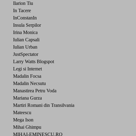
Ilarion Tiu
In Tacere
InConstanIn
Insula Serpilor
Irina Monica
Iulian Capsali
Iulian Urban
JustSpectator
Larry Watts Blogspot
Legi si Internet
Madalin Focsa
Madalin Necsutu
Manastirea Petru Voda
Mariana Gurza
Martiri Romani din Transilvania
Mateescu
Mega Ison
Mihai Ghimpu
MIHAI-EMINESCU.RO