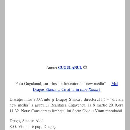
Autor:
GUGULANUL
🙂
Foto Gugulanul, surprinsa in laboratorele “new media” –
Mai
Dragos Stanca… Ce-ai tu în cap?
Rahat
?
Discuţie între S.O.Vîntu şi Dragoş Stanca , directorul F5 – “divizia
new media” a grupului Realitatea Caţavencu, la 8 martie 2010,ora
11.32. Nota: Consideram limbajul lui Sorin Ovidiu Vintu reprobabil.
Dragoş Stanca: Alo!
S.O. Vîntu: Te pup, Dragoş.