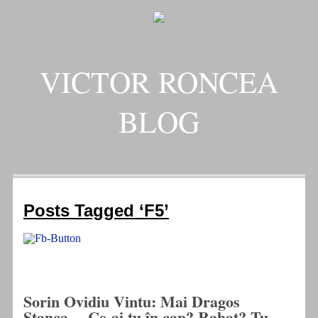
VICTOR RONCEA
BLOG
„ADEVARUL RAMANE, ORICARE AR FI SOARTA SLUJITORILOR SAI" – GH.
I. B.
Posts Tagged ‘F5’
Sorin Ovidiu Vintu: Mai Dragos
Stanca… Ce-ai tu în cap? Rahat? Tu,