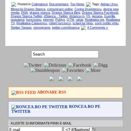
Posted in
Colimatorul
,
Documentare
,
Top News
Tags:
Adrian Ursu
,
Blogul lui Dragos Stanca
,
comunicare online
,
Corina Dragotescu
,
divizia new
media
,
DNA
,
dragos stanca
,
Dragos Stanca Blog
,
Dragos Stanca Facebook
,
Dragos Stanca Twitter
,
dStanca - Twitter
,
dstanca.ro
,
F5
,
geoana
,
Guerilla
,
gugulanul
,
hurezeanu
,
internet
,
Publyo
,
QTM
,
rahat
,
Realitatea net
,
Realitatea
TV
,
Realitatea-Catavencu
,
robert turcescu
,
sclavii lui Vintu
,
sorin ovidiu vintu
,
Stelian Tanase
,
stenograme
,
twitter.com/dstanca
4 Comments »
ABONARE RSS
RONCEA.RO PE
TWITTER
ALERTE SI INFORMATII PRIN E-MAIL
'>