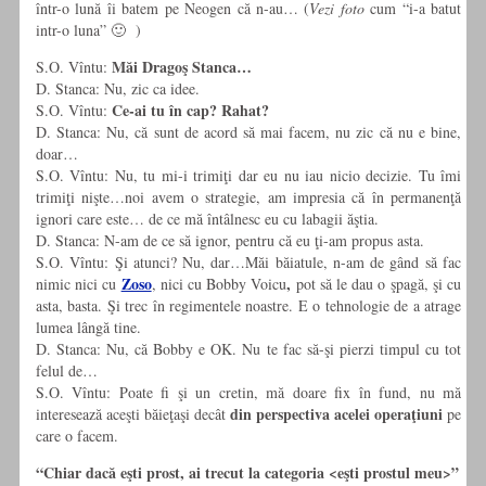
într-o lună îi batem pe Neogen că n-au… (
Vezi foto
cum “i-a batut
intr-o luna” 🙂 )
Măi Dragoş Stanca…
S.O. Vîntu:
D. Stanca: Nu, zic ca idee.
Ce-ai tu în cap? Rahat?
S.O. Vîntu:
D. Stanca: Nu, că sunt de acord să mai facem, nu zic că nu e bine,
doar…
S.O. Vîntu: Nu, tu mi-i trimiţi dar eu nu iau nicio decizie. Tu îmi
trimiţi nişte…noi avem o strategie, am impresia că în permanenţă
ignori care este… de ce mă întâlnesc eu cu labagii ăştia.
D. Stanca: N-am de ce să ignor, pentru că eu ţi-am propus asta.
S.O. Vîntu: Şi atunci? Nu, dar…Măi băiatule, n-am de gând să fac
Zoso
,
nimic nici cu
, nici cu Bobby Voicu
pot să le dau o şpagă, şi cu
asta, basta. Şi trec în regimentele noastre. E o tehnologie de a atrage
lumea lângă tine.
D. Stanca: Nu, că Bobby e OK. Nu te fac să-şi pierzi timpul cu tot
felul de…
S.O. Vîntu: Poate fi şi un cretin, mă doare fix în fund, nu mă
din perspectiva acelei operaţiuni
interesează aceşti băieţaşi decât
pe
care o facem.
“Chiar dacă eşti prost, ai trecut la categoria <eşti prostul meu>”