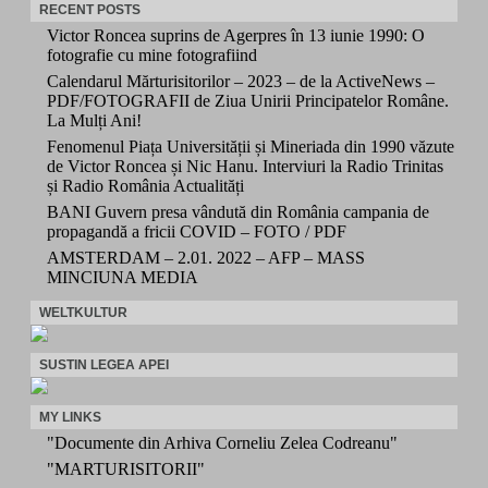
RECENT POSTS
Victor Roncea suprins de Agerpres în 13 iunie 1990: O
fotografie cu mine fotografiind
Calendarul Mărturisitorilor – 2023 – de la ActiveNews –
PDF/FOTOGRAFII de Ziua Unirii Principatelor Române.
La Mulți Ani!
Fenomenul Piața Universității și Mineriada din 1990 văzute
de Victor Roncea și Nic Hanu. Interviuri la Radio Trinitas
și Radio România Actualități
BANI Guvern presa vândută din România campania de
propagandă a fricii COVID – FOTO / PDF
AMSTERDAM – 2.01. 2022 – AFP – MASS
MINCIUNA MEDIA
WELTKULTUR
SUSTIN LEGEA APEI
MY LINKS
"Documente din Arhiva Corneliu Zelea Codreanu"
"MARTURISITORII"