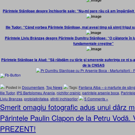
Părintele Stăniloae despre închisorile sale: “Nu-mi pare rău că am împărtăşit 
Ilie Tudor: “Când vorbea Părintele Stăniloae, mai aveai timp să simţi frigul
Părintele Liviu Brânzaş despre Părintele Dumitru Stăniloae: “O călatorie în
fundamentale creştine”
Părintele Stăniloae la Aiud: “Să răbdăm cu tărie şi smerenie suferinţa ce ni s-a
de la CNSAS
Posted in
Documentare
,
Top News
Tags:
Fantana Alba – o marturie de sânge
Ilie Tudor
,
IPS Bartolomeu Anania
,
nichifor crainic
,
parintele arsenie boca
,
Parintel
Liviu Branzas
,
protolatinitatea
,
sfintii inchisorilor
5 Comments »
Smerit omagiu fotografic adus unui dârz m
Părintele Paulin Clapon de la Petru Vodă
PREZENT!