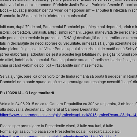
duhovnici ai ortodoxiei române, Părintele Justin Parvu, Parintele Arsenie Papacioc 
Boca – acuzat şi inculpat pentru “vina” de “legionarism” – ar putea fi interzisă în scr
România, la 25 de ani de la “căderea comunismului”…
Iată cum, după 70 de ani, Parlamentul României pregăteşte noi deportări, printr-o l
istorici, cercetători, jurnalişti, artişti, simpli români. Legea, manevrată de persoan
alte personaje cercetate în prezent de DNA, şi desăvârşită de un turnător ce urmează
fals în declaraţiile de necolaborare cu Securitate, urmează să ajungă azi-mâine 
Între piciorul în ghips al lui Victor Ponta, tupeului securistului de modă nouă Seby 
ştirea elaborării şi adoptării pe şest a acestei legi totalitare nu şi-a găsit drumul sp
de altfel, indobitocirea omului. Sunete guturale sau analfabetisme istorice însoţesc i
chiar şi când vorbim de politică – răspândite prin mass-media.
Se va ajunge, oare, ca orice vorbitor de limbă română să poată fi pedepsit în Ro
României ne-o poate spune, după ce va promulga sau respinge această “Lege” dia
Plx193/2014 – O Lege totalitară
Votata in 24.06.2015 de catre Camera Deputatilor cu 302 voturi pentru, 3 abtineri, 0
afla depusa la Secretariatul General al Camerei Deputatilor:
https://www.cameradeputatilor.ro/pls/proiecte/upl_pck2015.proiect?cam=2&idp=1
Pleaca spre promulgare la Presedentie vineri, 3 iulie sau luni, 6 iulie.
Forma legii asa cum pleaca spre Presedentie poate fi descarcatat de aici:
https://www.cameradeputatilor.ro/pls/proiecte/docs/2014/pr193_14.pdf