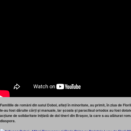
Familiile de români din satul Doboi, aflați în minoritate, au primit, în ziua de Flor
le-au fost dăruite cărți și manuale, iar școala și paraclisul ortodox au fost dotat
acțiune de solidaritate inițiată de doi tineri din Brașov, la care s-au alăturat rom
diaspora.