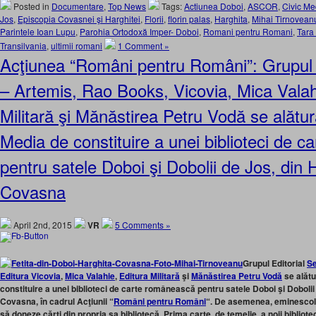
Posted in
Documentare
,
Top News
Tags:
Actiunea Doboi
,
ASCOR
,
Civic Me
Jos
,
Episcopia Covasnei şi Harghitei
,
Florii
,
florin palas
,
Harghita
,
Mihai Tirnovean
Parintele Ioan Lupu
,
Parohia Ortodoxă Imper- Doboi
,
Romani pentru Romani
,
Tara
Transilvania
,
ultimii romani
1 Comment »
Acţiunea “Români pentru Români”: Grupul
– Artemis, Rao Books, Vicovia, Mica Valah
Militară şi Mănăstirea Petru Vodă se alătură 
Media de constituire a unei biblioteci de 
pentru satele Doboi şi Dobolii de Jos, din 
Covasna
April 2nd, 2015
VR
5 Comments »
Grupul Editorial
S
Editura Vicovia
,
Mica Valahie
,
Editura Militară
şi
Mănăstirea Petru Vodă
se alătur
constituire a unei biblioteci de carte românească pentru satele Doboi şi Dobolii 
Covasna, în cadrul Acţiunii “
Români pentru Români
“. De asemenea, eminescol
să doneze cărţi din propria sa bibliotecă. Prima carte, de temelie, a noii bibliot