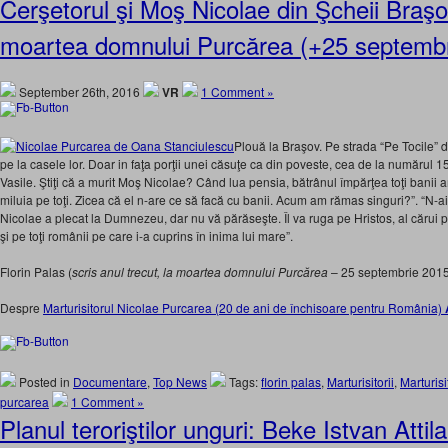
Cerşetorul şi Moş Nicolae din Şcheii Braşo
moartea domnului Purcărea (+25 septembr
September 26th, 2016
VR
1 Comment »
Plouă la Braşov. Pe strada “Pe Tocile” di
pe la casele lor. Doar in faţa porţii unei căsuţe ca din poveste, cea de la numărul 
Vasile. Ştiţi că a murit Moş Nicolae? Când lua pensia, bătrânul împărţea toţi banii a
miluia pe toţi. Zicea că el n-are ce să facă cu banii. Acum am rămas singuri?”. “N-a
Nicolae a plecat la Dumnezeu, dar nu vă părăseşte. Îl va ruga pe Hristos, al cărui pr
şi pe toţi românii pe care i-a cuprins în inima lui mare”.
Florin Palas (
scris anul trecut, la moartea domnului Purcărea
– 25 septembrie 2015
Despre
Marturisitorul Nicolae Purcarea (20 de ani de închisoare pentru România)
Posted in
Documentare
,
Top News
Tags:
florin palas
,
Marturisitorii
,
Marturis
purcarea
1 Comment »
Planul teroriştilor unguri: Beke Istvan Attila