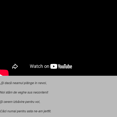
„Şi dacă neamul plânge în nevoi,
Noi stăm de veghe sus necontenit
Şi cerem izbăvire pentru voi,
Căci numai pentru asta ne-am jertfit.