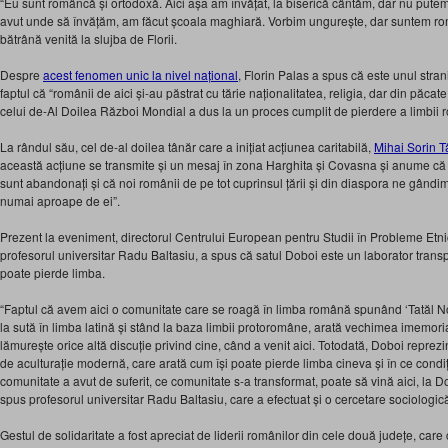
“Eu sunt româncă și ortodoxă. Aici așa am învățat, la biserică cântăm, dar nu pu
avut unde să învățăm, am făcut școala maghiară. Vorbim ungurește, dar suntem rom
bătrână venită la slujba de Florii.
Despre
acest fenomen unic la nivel național
, Florin Palas a spus că este unul stran
faptul că “românii de aici și-au păstrat cu tărie naționalitatea, religia, dar din păca
celui de-Al Doilea Război Mondial a dus la un proces cumplit de pierdere a limbii 
La rândul său, cel de-al doilea tânăr care a inițiat acțiunea caritabilă,
Mihai Sorin 
această acțiune se transmite și un mesaj în zona Harghita și Covasna și anume că 
sunt abandonați și că noi românii de pe tot cuprinsul țării și din diaspora ne gândim 
numai aproape de ei”.
Prezent la eveniment, directorul Centrului European pentru Studii în Probleme Et
profesorul universitar Radu Baltasiu, a spus că satul Doboi este un laborator trans
poate pierde limba.
“Faptul că avem aici o comunitate care se roagă în limba română spunând ‘Tatăl Nost
la sută în limba latină și stând la baza limbii protoromâne, arată vechimea imemoria
lămurește orice altă discuție privind cine, când a venit aici. Totodată, Doboi reprezi
de aculturație modernă, care arată cum își poate pierde limba cineva și în ce condiți
comunitate a avut de suferit, ce comunitate s-a transformat, poate să vină aici, la Do
spus profesorul universitar Radu Baltasiu, care a efectuat și o cercetare sociolog
Gestul de solidaritate a fost apreciat de liderii românilor din cele două județe, care