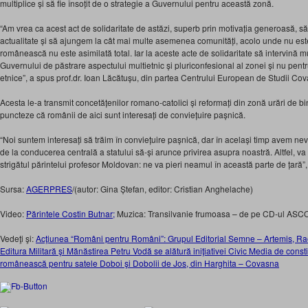
multiplice și să fie însoțit de o strategie a Guvernului pentru această zonă.
“Am vrea ca acest act de solidaritate de astăzi, superb prin motivația generoasă, să fi
actualitate și să ajungem la cât mai multe asemenea comunități, acolo unde nu est
românească nu este asimilată total. Iar la aceste acte de solidaritate să intervină mu
Guvernului de păstrare aspectului multietnic și pluriconfesional al zonei și nu pent
etnice”, a spus prof.dr. Ioan Lăcătușu, din partea Centrului European de Studii Co
Acesta le-a transmit concetățenilor romano-catolici și reformați din zonă urări de bin
puncteze că românii de aici sunt interesați de conviețuire pașnică.
“Noi suntem interesați să trăim în conviețuire pașnică, dar în același timp avem nevoi
de la conducerea centrală a statului să-și arunce privirea asupra noastră. Altfel, v
strigătul părintelui profesor Moldovan: ne va pieri neamul în această parte de țară”,
Sursa:
AGERPRES
/(autor: Gina Ștefan, editor: Cristian Anghelache)
Video:
Părintele Costin Butnar;
Muzica: Transilvanie frumoasa – de pe CD-ul ASCOR
Vedeţi şi:
Acţiunea “Români pentru Români”: Grupul Editorial Semne – Artemis, Rao
Editura Militară şi Mănăstirea Petru Vodă se alătură iniţiativei Civic Media de consti
românească pentru satele Doboi şi Dobolii de Jos, din Harghita – Covasna