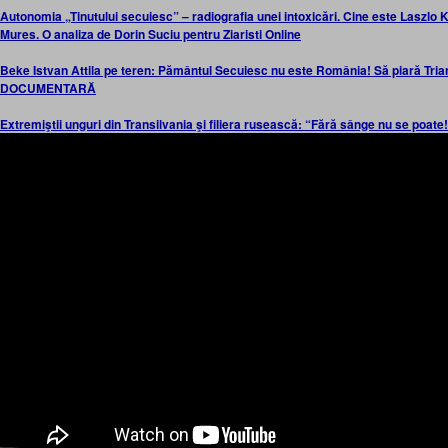
Autonomia „Tinutului secuiesc” – radiografia unei intoxicări. Cine este Laszlo Ko
Mures. O analiza de Dorin Suciu pentru Ziaristi Online
Beke Istvan Attila pe teren: Pământul Secuiesc nu este România! Să piară Tr
DOCUMENTARĂ
Extremiştii unguri din Transilvania şi filiera rusească: “Fără sânge nu se poate