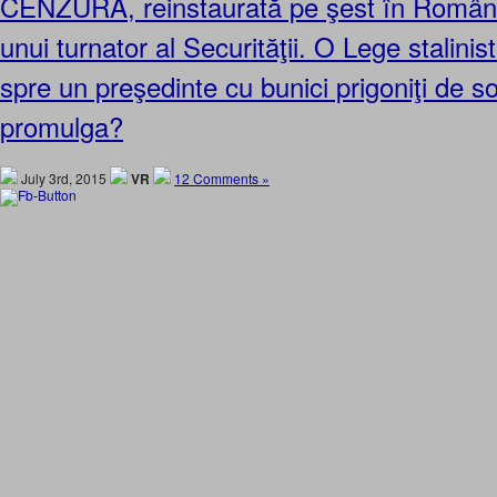
CENZURA, reinstaurată pe şest în Români
unui turnator al Securităţii. O Lege stalini
spre un preşedinte cu bunici prigoniţi de so
promulga?
July 3rd, 2015
VR
12 Comments »