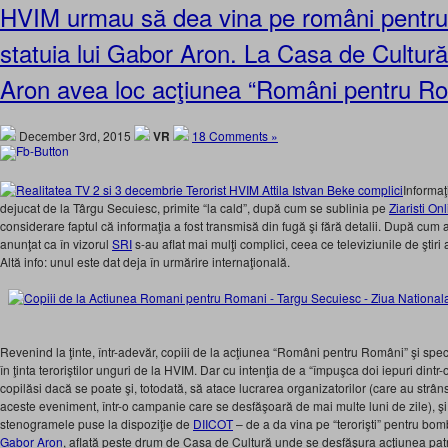
HVIM urmau să dea vina pe români pentru 
statuia lui Gabor Aron. La Casa de Cultur
Aron avea loc acţiunea “Români pentru R
December 3rd, 2015
VR
18 Comments »
Informaţ
dejucat de la Târgu Secuiesc, primite “la cald”, după cum se sublinia pe
Ziaristi On
considerare faptul că informaţia a fost transmisă din fugă şi fără detalii. După cum 
anunţat ca în vizorul
SRI
s-au aflat mai mulţi complici, ceea ce televiziunile de ştiri
Altă info: unul este dat deja în urmărire internaţională.
Revenind la ţinte, într-adevăr, copiii de la acţiunea “Români pentru Români” şi spe
în ţinta teroriştilor unguri de la HVIM. Dar cu intenţia de a “împuşca doi iepuri dintr-
copilăsi dacă se poate şi, totodată, să atace lucrarea organizatorilor (care au strân
aceste eveniment, într-o campanie care se desfăşoară de mai multe luni de zile), şi
stenogramele puse la dispoziţie de
DIICOT
– de a da vina pe “terorişti” pentru b
Gabor Aron
, aflată peste drum de Casa de Cultură unde se desfăşura acţiunea pat