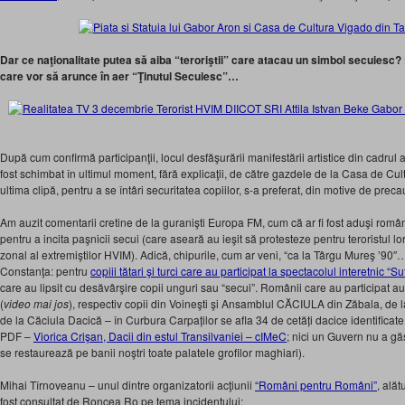
Dar ce naţionalitate putea să aiba “teroriştii” care atacau un simbol secuiesc? E
care vor să arunce în aer “Ţinutul Secuiesc”…
După cum confirmă participanţii, locul desfăşurării manifestării artistice din cadru
fost schimbat în ultimul moment, fără explicaţii, de către gazdele de la Casa de Cul
ultima clipă, pentru a se întâri securitatea copiilor, s-a preferat, din motive de prec
Am auzit comentarii cretine de la guranişti Europa FM, cum că ar fi fost aduşi româ
pentru a incita paşnicii secui (care aseară au ieşit să protesteze pentru teroristul lor
zonal al extremiştilor HVIM). Adică, chipurile, cum ar veni, “ca la Târgu Mureş ’90″
Constanţa: pentru
copiii tătari şi turci care au participat la spectacolul interetnic 
care au lipsit cu desăvârşire copii unguri sau “secui”. Românii care au participat au
(
video mai jos
), respectiv copii din Voineşti şi Ansamblul CĂCIULA din Zăbala, de
de la Căciula Dacică – în Curbura Carpaților se afla 34 de cetăți dacice identificat
PDF –
Viorica Crişan, Dacii din estul Transilvaniei – cIMeC
; nici un Guvern nu a gă
se restaurează pe banii noştri toate palatele grofilor maghiari).
Mihai Tîrnoveanu – unul dintre organizatorii acţiunii
“Români pentru Români”
, alăt
fost consultat de Roncea Ro pe tema incidentului: