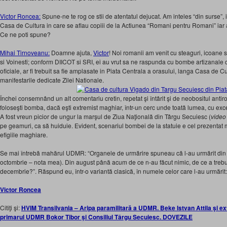
Victor Roncea:
Spune-ne te rog ce stii de atentatul dejucat. Am inteles “din surse”, i
Casa de Cultura in care se aflau copiii de la Actiunea “Romani pentru Romani” iar 
Ce ne poti spune?
Mihai Tirnoveanu:
Doamne ajuta,
Victor
! Noi romanii am venit cu steaguri, icoane s
si Voinesti; conform DIICOT si SRI, ei au vrut sa ne raspunda cu bombe artizanal
oficiale, ar fi trebuit sa fie amplasate in Piata Centrala a orasului, langa Casa de C
manifestarile dedicate Zilei Nationale.
Închei consemnând un alt comentariu cretin, repetat şi întârit şi de neobositul ant
foloseşti bomba, dacă eşti extremist maghiar, într-un cerc unde toată lumea, cu excepţi
A fost vreun picior de ungur la marşul de Ziua Naţională din Târgu Secuiesc (
video
pe geamuri, ca să huiduie. Evident, scenariul bombei de la statuie e cel prezentat ma
efigiile maghiare.
Se mai întrebă mahărul UDMR: “Organele de urmărire spuneau că l-au urmărit din a
octombrie – nota mea). Din august până acum de ce n-au făcut nimic, de ce a trebu
decembrie?”. Răspund eu, într-o variantă clasică, în numele celor care l-au urmărit: 
Victor Roncea
Citiţi şi:
HVIM Transilvania – Aripa paramilitară a UDMR. Beke Istvan Attila şi ex
primarul UDMR Bokor Tibor şi Consiliul Târgu Secuiesc. DOVEZILE