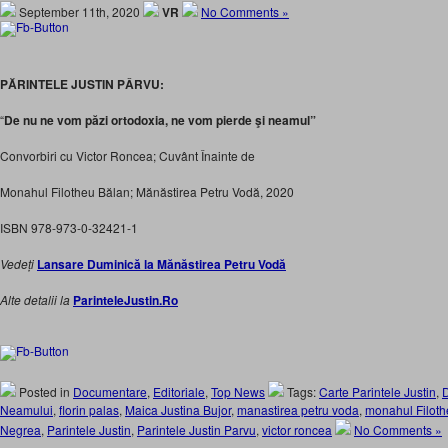
September 11th, 2020
VR
No Comments »
PĂRINTELE JUSTIN PÂRVU:
“
De nu ne vom păzi ortodoxia, ne vom pierde şi neamul”
Convorbiri cu Victor Roncea; Cuvânt Înainte de
Monahul Filotheu Bălan; Mănăstirea Petru Vodă, 2020
ISBN 978-973-0-32421-1
Vedeți
Lansare Duminică la Mănăstirea Petru Vodă
Alte detalii la
ParinteleJustin.Ro
Posted in
Documentare
,
Editoriale
,
Top News
Tags:
Carte Parintele Justin
,
D
Neamului
,
florin palas
,
Maica Justina Bujor
,
manastirea petru voda
,
monahul Filoth
Negrea
,
Parintele Justin
,
Parintele Justin Parvu
,
victor roncea
No Comments »