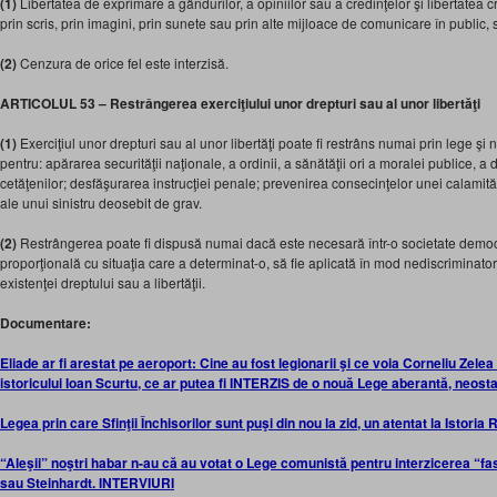
(1)
Libertatea de exprimare a gândurilor, a opiniilor sau a credinţelor şi libertatea crea
prin scris, prin imagini, prin sunete sau prin alte mijloace de comunicare în public, s
(2)
Cenzura de orice fel este interzisă.
ARTICOLUL 53 – Restrângerea exerciţiului unor drepturi sau al unor libertăţi
(1)
Exerciţiul unor drepturi sau al unor libertăţi poate fi restrâns numai prin lege 
pentru: apărarea securităţii naţionale, a ordinii, a sănătăţii ori a moralei publice, a dr
cetăţenilor; desfăşurarea instrucţiei penale; prevenirea consecinţelor unei calamităţ
ale unui sinistru deosebit de grav.
(2)
Restrângerea poate fi dispusă numai dacă este necesară într-o societate democr
proporţională cu situaţia care a determinat-o, să fie aplicată în mod nediscriminator
existenţei dreptului sau a libertăţii.
Documentare:
Eliade ar fi arestat pe aeroport: Cine au fost legionarii şi ce voia Corneliu Ze
istoricului Ioan Scurtu, ce ar putea fi INTERZIS de o nouă Lege aberantă, neosta
Legea prin care Sfinţii Închisorilor sunt puşi din nou la zid, un atentat la Istoria
“Aleşii” noştri habar n-au că au votat o Lege comunistă pentru interzicerea “fas
sau Steinhardt. INTERVIURI