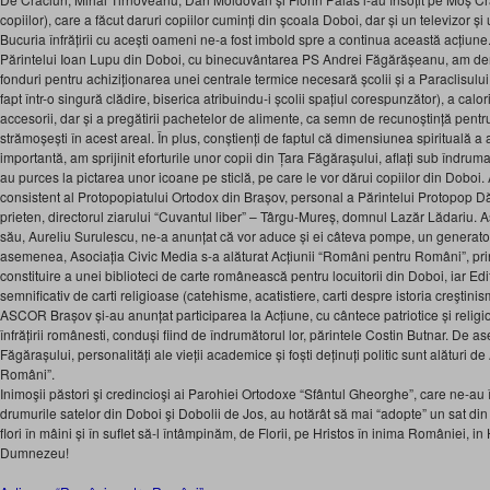
copiilor), care a făcut daruri copiilor cuminți din școala Doboi, dar și un televizor ș
Bucuria înfrățirii cu acești oameni ne-a fost imbold spre a continua această acțiune.
Părintelui Ioan Lupu din Doboi, cu binecuvântarea PS Andrei Făgărășeanu, am de
fonduri pentru achiziționarea unei centrale termice necesară școlii și a Paraclisulu
fapt într-o singură clădire, biserica atribuindu-i școlii spațiul corespunzător), a calori
accesorii, dar și a pregătirii pachetelor de alimente, ca semn de recunoștință pentru
strămoșești în acest areal. În plus, conștienți de faptul că dimensiunea spirituală a
importantă, am sprijinit eforturile unor copii din Țara Făgărașului, aflați sub îndru
au purces la pictarea unor icoane pe sticlă, pe care le vor dărui copiilor din Doboi. 
consistent al Protopopiatului Ortodox din Brașov, personal a Părintelui Protopop D
prieten, directorul ziarului “Cuvantul liber” – Târgu-Mureș, domnul Lazăr Lădariu. A
său, Aureliu Surulescu, ne-a anunțat că vor aduce și ei câteva pompe, un generator 
asemenea, Asociația Civic Media s-a alăturat Acțiunii “Români pentru Români”, prin
constituire a unei biblioteci de carte românească pentru locuitorii din Doboi, iar Ed
semnificativ de carti religioase (catehisme, acatistiere, carti despre istoria creştin
ASCOR Brașov și-au anunțat participarea la Acțiune, cu cântece patriotice și religio
înfrățirii românesti, conduși fiind de îndrumătorul lor, părintele Costin Butnar. De 
Făgărașului, personalități ale vieții academice și foști deținuți politic sunt alături
Români”.
Inimoşii păstori şi credincioşi ai Parohiei Ortodoxe “Sfântul Gheorghe”, care ne-au 
drumurile satelor din Doboi şi Dobolii de Jos, au hotărât să mai “adopte” un sat d
flori în mâini și în suflet să-l întâmpinăm, de Florii, pe Hristos în inima României, 
Dumnezeu!