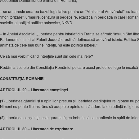
Acedemiei Oamenilor de Stiinta din Romania;
– se urmareste crearea bazei legislative pentru un “Minister al Adevărului”, cu toat
“monitorizare”, urmărire, cenzură şi pedepsire, exact ca în perioada în care Român
sovietici ai poliţiei politice bolşevice, NKVD.
– in Apelul Asociației „Libertate pentru Istorie“ din Franța se afirmă: “Într-un Stat libe
Parlamentului, nici al Puterii Judecătorești să definească adevărul istoric. Politica 
animată de cele mai bune intenții, nu este politica istoriei.”
Ce să mai vorbim când intenţiile sunt din cele mai rele?
Redăm articolele din Constituţia României pe care acest proiect de lege le încalcă
CONSTITUŢIA ROMÂNIEI:
ARTICOLUL 29 – Libertatea conştiinţei
(1)
Libertatea gândirii şi a opiniilor, precum şi libertatea credinţelor religioase nu po
Nimeni nu poate fi constrâns să adopte o opinie ori să adere la o credinţă religioas
(2)
Libertatea conştiinţei este garantată; ea trebuie să se manifeste în spirit de tole
ARTICOLUL 30 – Libertatea de exprimare