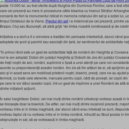
peste 10.000 lei, au fost oferite după liturghia din Duminica Floriilor, care a fost ofi
care cei prezenți au mers în procesiune către biserica cu hramul Sfinților Arhangheli
coroană de flori la monumentul ridicat în memoria notarului din sat și a soției lui, uci
timpul Dictatului de la Viena.
Preotul din sat
i-a îndemnat pe cei prezenți, printre ca
Brașov, Cluj sau București, să aibă grijă “de limba noastră românească și de credin
Inițiativa s-a dorit a fi o reînviere a tradiției din perioada interbelică, atunci când ș
adoptate de școli și parohii sau asociații din țară, iar sentimentul de solidaritate na
“În primul rând este un gest de solidaritate față de românii din Harghita și Covasna
noi le-am adoptat: Doboi din județul Harghita și Dobolii de Jos din județul Covasna.
de frații noștri de aici, români, suplinind o lipsă a unei atenții pe care noi consider
acorde cu preponderență acestor români. Am zis să fim alături de ei, să sprijinim 
aici și în acest sens am mobilizat prietenii noștri, biserici, preoți, care ne-au ajuta
termică, cu toate cele aferente, manuale pentru copii, cărți de povești, iar copiii di
pe care le vor dărui acestor copii, într-un gest de împlinire a unei Românii de altă d
dintre inițiatorii acțiunii.
În satul harghitean Doboi, cei mai mulți dintre românii ortodocși vorbesc acasă în
se folosește doar la biserică. De altfel, cei mai mulți dintre localnicii prezenți, majo
vorbeau între ei în limba maghiară, dar atunci când erau întrebați ce sunt, răspund
motivau faptul că nu vorbesc între ei în limba română, întrucât au făcut școala în l
obișnuiește în sat, să se vorbească în limba maghiară.