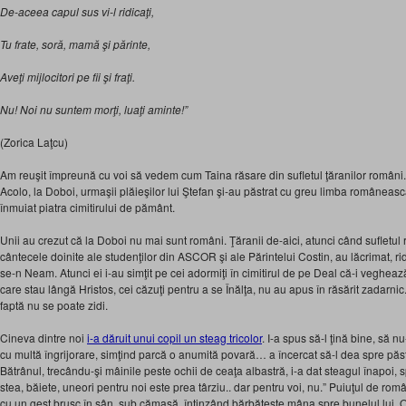
De-aceea capul sus vi-l ridicaţi,
Tu frate, soră, mamă şi părinte,
Aveţi mijlocitori pe fii şi fraţi.
Nu! Noi nu suntem morţi, luaţi aminte!”
(Zorica Laţcu)
Am reuşit împreună cu voi să vedem cum Taina răsare din sufletul ţăranilor româ
Acolo, la Doboi, urmaşii plăieşilor lui Ştefan şi-au păstrat cu greu limba româneasc
înmuiat piatra cimitirului de pământ.
Unii au crezut că la Doboi nu mai sunt români. Ţăranii de-aici, atunci când sufletul 
cântecele doinite ale studenţilor din ASCOR şi ale Părintelui Costin, au lăcrimat, ri
se-n Neam. Atunci ei i-au simţit pe cei adormiţi în cimitirul de pe Deal că-i veghează,
care stau lângă Hristos, cei căzuţi pentru a se Înălţa, nu au apus în răsărit zadarnic
faptă nu se poate zidi.
Cineva dintre noi
i-a dăruit unui copil un steag tricolor
. I-a spus să-l ţină bine, să n
cu multă îngrijorare, simţind parcă o anumită povară… a încercat să-l dea spre păst
Bătrânul, trecându-şi mâinile peste ochii de ceaţa albastră, i-a dat steagul înapoi, 
stea, băiete, uneori pentru noi este prea târziu.. dar pentru voi, nu.” Puiuţul de româ
cu un gest brusc în sân, sub cămaşă, întinzând bărbăteşte mâna spre bunelul lui. O