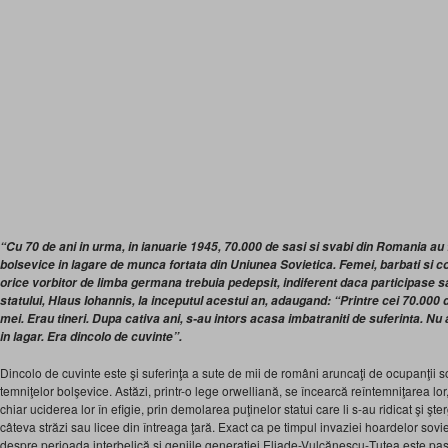
“Cu 70 de ani in urma, in ianuarie 1945, 70.000 de sasi si svabi din Romania au f
bolsevice in lagare de munca fortata din Uniunea Sovietica. Femei, barbati si co
orice vorbitor de limba germana trebuia pedepsit, indiferent daca participase sa
statului, Hlaus Iohannis, la inceputul acestui an, adaugand: “Printre cei 70.000 de
mei. Erau tineri. Dupa cativa ani, s-au intors acasa imbatraniti de suferinta. Nu 
in lagar. Era dincolo de cuvinte”.
Dincolo de cuvinte este şi suferinţa a sute de mii de români aruncaţi de ocupanţii so
temniţelor bolşevice. Astăzi, printr-o lege orwelliană, se încearcă reîntemniţarea lor,
chiar uciderea lor în efigie, prin demolarea puţinelor statui care li s-au ridicat şi ş
câteva străzi sau licee din întreaga ţară. Exact ca pe timpul invaziei hoardelor sovie
despre perioada interbelică şi geniile generaţiei Eliade-Vulcănescu-Ţutea este pasi