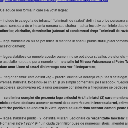
Ce aduce nou forma in care s-a votat legea:
– include in categoria de infractori “criminalii de razboi” definiti ca orice persoana
acest sens data de o instanta romana sau straina – adica inclusiv sentintele date 
ofiterilor, ziaristilor, demnitarilor judecati si condamnati drept “criminali de razb
– lege stabileste ca nu se pot ridica si mentine in spatiul public statui, placi comem
acestor oameni;
– legea stabilese ca numele acestor oameni nu se pot aloca strazilor, pietelor etc – n
o asociatie nu poate purta numele lor –
statuiile lui Mircea Vulcanescu si Petre T
date unor Licee si strazi din intreaga tara vor fi indepartate
;
– “legionarismul” este definit vag – practic, oricine va deranja va putea fi catalogat
vremea stalinistă, folosindu-se chiar şi un simplu comentariu pe Facebook. “Legion
asocierea, promovarea etc a unor persoane considerate a fi legionare se pedepses
–
se elimina complet din prezenta lege articolul Art.4 aliniatul (3) care mention
nicio actiune dedicata acestor oameni daca este facuta in interesul artei, stiinte
referire pozitiva sau neutra la viata, opera sau suferinta acestor oameni poate f
– legea stabiliste juridic (!?) definitia Miscarii Legionare ca “
organizatie fascista
” 
Romaniei intre 1927-1941, in ciuda definitiilor puse de numerosi istorici, membri