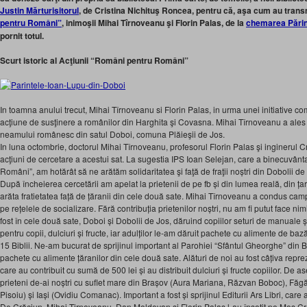
Justin Mărturisitorul
, de Cristina Nichituş Roncea, pentru că, aşa cum au tran
pentru Români”
, inimoşii Mihai Tîrnoveanu şi Florin Palas, de la
chemarea Părint
pornit totul.
Scurt istoric al Acţiunii “Români pentru Români”
In toamna anului trecut, Mihai Tîrnoveanu si Florin Palas, in urma unei initiative 
acţiune de susţinere a românilor din Harghita şi Covasna. Mihai Tîrnoveanu a ale
neamului românesc din satul Doboi, comuna Plăieşii de Jos.
In luna octombrie, doctorul Mihai Tîrnoveanu, profesorul Florin Palas şi inginerul Cr
acţiuni de cercetare a acestui sat. La sugestia IPS Ioan Selejan, care a binecuvân
Români”, am hotărât să ne arătăm solidaritatea şi faţă de fraţii noștri din Dobolii d
După încheierea cercetării am apelat la prietenii de pe fb și din lumea reală, din ța
arăta fratietatea față de țăranii din cele două sate. Mihai Tîrnoveanu a condus cam
pe rețelele de socializare. Fără contribuția prietenilor noștri, nu am fi putut face ni
fost în cele două sate, Doboi și Dobolii de Jos, dăruind copiilor seturi de manuale 
pentru copii, dulciuri și fructe, iar adulților le-am dăruit pachete cu alimente de bază 
15 Biblii. Ne-am bucurat de sprijinul important al Parohiei “Sfântul Gheorghe” din Br
pachete cu alimente țăranilor din cele două sate. Alături de noi au fost câțiva repre
care au contribuit cu sumă de 500 lei și au distribuit dulciuri și fructe copiilor. De 
prieteni de-ai noștri cu suflet mare din Brașov (Aura Mariana, Răzvan Boboc), Făgă
Pisoiu) și Iași (Ovidiu Comanac). Important a fost și sprijinul Editurii Ars Libri, care a
De Crăciun, Mihai Tirnoveanu, Dan Moldovan și Florin Palas l-au însoțit pe Moș 