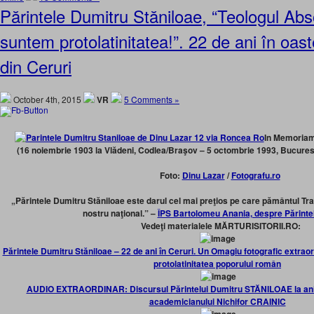
Părintele Dumitru Stăniloae, “Teologul Abso
suntem protolatinitatea!”. 22 de ani în oa
din Ceruri
October 4th, 2015
VR
5 Comments »
In Memoria
(16 noiembrie 1903 la Vlădeni, Codlea/Braşov – 5 octombrie 1993, Bucures
Foto:
Dinu Lazar
/
Fotografu.ro
„Părintele Dumitru Stăniloae este darul cel mai preţios pe care pământul Tran
nostru naţional.” –
ÎPS Bartolomeu Anania, despre Părintel
Vedeţi materialele MĂRTURISITORII.RO:
Părintele Dumitru Stăniloae – 22 de ani în Ceruri. Un Omagiu fotografic extr
protolatinitatea poporului român
AUDIO EXTRAORDINAR: Discursul Părintelui Dumitru STĂNILOAE la aniv
academicianului Nichifor CRAINIC