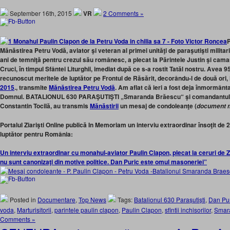
September 16th, 2015
VR
2 Comments »
P
Mănăstirea Petru Vodă, aviator şi veteran al primei unităţi de paraşutişti milit
ani de temniţă pentru crezul său românesc, a plecat la Părintele Justin şi camara
Cruci, în timpul Sfântei Liturghii, imediat după ce s-a rostit Tatăl nostru. Avea
recunoscut meritele de luptător pe Frontul de Răsărit, decorându-l de două ori,
2015
., transmite
Mănăstirea Petru Vodă
. Am aflat că ieri a fost deja înmormântat,
Domnul. BATALIONUL 630 PARAŞUTIŞTI „Smaranda Brăescu“ şi comandantul ac
Constantin Tocilă, au transmis
Mănăstirii
un mesaj de condoleanţe (
document m
Portalul Ziarişti Online publică In Memoriam un interviu extraordinar însoţit de 2
luptător pentru România:
Un interviu extraordinar cu monahul-aviator Paulin Clapon, plecat la ceruri de Ziu
nu sunt canonizaţi din motive politice. Dan Puric este omul masoneriei”
Posted in
Documentare
,
Top News
Tags:
Batalionul 630 Parașutiști
,
Dan Pur
voda
,
Marturisitorii
,
parintele paulin clapon
,
Paulin Clapon
,
sfintii inchisorilor
,
Smar
Comments »