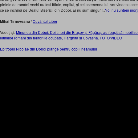
pletele de români vechi au fost tăiate, copilul, şi cei asemenea lui, vor vindeca aces
ce se închină pe Dealul Bisericii din Doboi. Ei nu sunt singuri! „
Noi nu suntem morţi
Mihai Tîrnoveanu
/
Cuvântul Liber
Vedeţi şi:
Minunea din Doboi. Doi tineri din Braşov şi Făgăraş au reuşit să mobilizez
ultimilor români din teritoriile ocupate, Harghita şi Covasna. FOTO/VIDEO
Epitropul Nicolae din Doboi plânge pentru copiii neamului