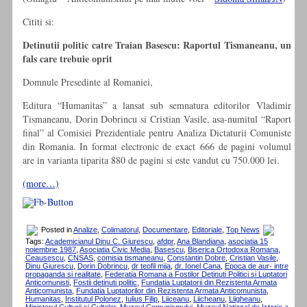
Cititi si:
Detinutii politic catre Traian Basescu: Raportul Tismaneanu, un
fals care trebuie oprit
Domnule Presedinte al Romaniei,
Editura “Humanitas” a lansat sub semnatura editorilor Vladimir
Tismaneanu, Dorin Dobrincu si Cristian Vasile, asa-numitul “Raport
final” al Comisiei Prezidentiale pentru Analiza Dictaturii Comuniste
din Romania. In format electronic de exact 666 de pagini volumul
are in varianta tiparita 880 de pagini si este vandut cu 750.000 lei.
(more…)
Posted in
Analize
,
Colimatorul
,
Documentare
,
Editoriale
,
Top News
Tags:
Academicianul Dinu C. Giurescu
,
afdpr
,
Ana Blandiana
,
asociatia 15
noiembrie 1987
,
Asociatia Civic Media
,
Basescu
,
Biserica Ortodoxa Romana
,
Ceausescu
,
CNSAS
,
comisia tismaneanu
,
Constantin Dobre
,
Cristian Vasile
,
Dinu Giurescu
,
Dorin Dobrincu
,
dr teofil mija
,
dr. Ionel Cana
,
Epoca de aur- intre
propaganda si realitate
,
Federatia Romana a Fostilor Detinuti Politici si Luptatori
Anticomunisti
,
Fostii detinuti politic
,
Fundatia Luptatorii din Rezistenta Armata
Anticomunista
,
Fundatia Luptatorilor din Rezistenta Armata Anticomunista
,
Humanitas
,
Institutul Polonez
,
Iulius Filip
,
Liiceanu
,
Liicheanu
,
Liigheanu
,