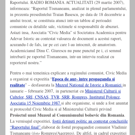
Raportului. RADIO ROMANIA ACTUALITATI (29 martie 2007),
informeaza: “Raportul Tismaneanu, analizat in plenul parlamentului,
in prezenta presedintelui Traian Basescu, pe data de 18 decembrie a
anului trecut, se constituia atunci intr-un tablou al perioadei
comuniste cu detaliile sale, victimele si responsabilii de abuzuri.
Astazi insa, Asociatia “Civic Media” si Societatea Academica pentru
Adevar Istoric au contestat valoarea de document a acestui raport,
acuzandu-l de fals, iar pe cei care l-au intocmit, de amatorism.
Academicianul Dinu C. Giurescu nu pune punctul pe i, ci semnul
intrebarii pe raportul Tismaneanu, intr-un interviu realizat cu
reporterul nostru.”
Pentru o mai temeinica explicare a regimului comunist, Civic Media
Epoca de aur- intre propaganda si
a organizat si expozitia “
realitate
” – desfasurata la
Muzeul National de Istorie a Romaniei
in
ianuarie – februarie 2007, in parteneriat cu
Ministerul Culturii si
Cultelor, SRI, CNSAS, TVR, SRR, Rompres, Institutul Polonez,
Asociatia 15 Noiembrie 1987
si alte organisme, si unde a fost anuntat
si protocolul Civic Media si al Ministerului Culturii privind
Proiectul unui Muzeul al Comunismului bolsevic din Romania
.
La vernisajul expozitiei,
fostii detinuti politic au contestat concluziile
“Raportului final”
elaborat de fostul propagandist comunist Vladimir
Tismaneanu (
foto
Rompres/Agerpres). De altfel, in cadrul expozitiei