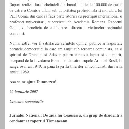
Raport realizat fara “cheltuieli din banul public de 100.000 de euro”
de catre o Comisie aflata sub autoritatea profesionala si morala a lui
Paul Goma, din care sa faca parte istorici cu prestigiu international si
profesori universitari, supervizati de Academia Romana. Raportul
Goma va beneficia de colaborarea directa a victimelor regimului
comunist.
Numai astfel vor fi satisfacute cerintele opiniei publice si respectate
normele democratiei la care am tanjit sub teroarea comunista, ca si
spiritul de Dreptate si Adevar pentru care s-a luptat si s-a murit,
incepand de la invadarea Romaniei de catre trupele Armatei Rosii, in
sangerosul an 1940, si pana la jertfa tinerilor anticomunisti din iarna
anului 1989.
Asa sa ne ajute Dumnezeu!
26 ianuarie 2007
Urmeaza semnaturile
Jurnalul National: De ziua lui Ceausescu, un grup de dizidenti a
condamnat raportul Tismaneanu