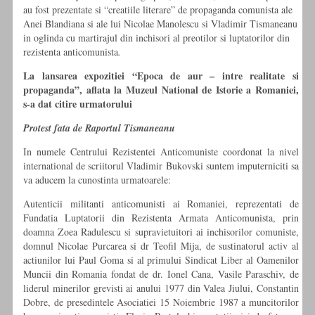
au fost prezentate si “creatiile literare” de propaganda comunista ale
Anei Blandiana si ale lui Nicolae Manolescu si Vladimir Tismaneanu
in oglinda cu martirajul din inchisori al preotilor si luptatorilor din
rezistenta anticomunista
.
La lansarea expozitiei “Epoca de aur – intre realitate si
propaganda”, aflata la Muzeul National de Istorie a Romaniei,
s-a dat citire urmatorului
Protest fata de Raportul Tismaneanu
In numele Centrului Rezistentei Anticomuniste coordonat la nivel
international de scriitorul Vladimir Bukovski suntem imputerniciti sa
va aducem la cunostinta urmatoarele:
Autenticii militanti anticomunisti ai Romaniei, reprezentati de
Fundatia Luptatorii din Rezistenta Armata Anticomunista, prin
doamna Zoea Radulescu si supravietuitori ai inchisorilor comuniste,
domnul Nicolae Purcarea si dr Teofil Mija, de sustinatorul activ al
actiunilor lui Paul Goma si al primului Sindicat Liber al Oamenilor
Muncii din Romania fondat de dr. Ionel Cana, Vasile Paraschiv, de
liderul minerilor grevisti ai anului 1977 din Valea Jiului, Constantin
Dobre, de presedintele Asociatiei 15 Noiembrie 1987 a muncitorilor