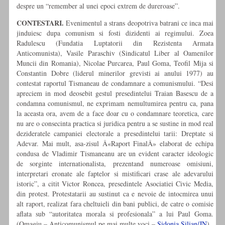
despre un “remember al unei epoci extrem de dureroase”.
CONTESTARI.
Evenimentul a strans deopotriva batrani ce inca mai
jinduiesc dupa comunism si fosti dizidenti ai regimului. Zoea
Radulescu (Fundatia Luptatorii din Rezistenta Armata
Anticomunista), Vasile Paraschiv (Sindicatul Liber al Oamenilor
Muncii din Romania), Nicolae Purcarea, Paul Goma, Teofil Mija si
Constantin Dobre (liderul minerilor grevisti ai anului 1977) au
contestat raportul Tismaneau de condamnare a comunismului. “Desi
apreciem in mod deosebit gestul presedintelui Traian Basescu de a
condamna comunismul, ne exprimam nemultumirea pentru ca, pana
la aceasta ora, avem de a face doar cu o condamnare teoretica, care
nu are o consecinta practica si juridica pentru a se sustine in mod real
dezideratele campaniei electorale a presedintelui tarii: Dreptate si
Adevar. Mai mult, asa-zisul Â«Raport FinalÂ» elaborat de echipa
condusa de Vladimir Tismaneanu are un evident caracter ideologic
de sorginte internationalista, prezentand numeroase omisiuni,
interpretari eronate ale faptelor si mistificari crase ale adevarului
istoric”, a citit Victor Roncea, presedintele Asociatiei Civic Media,
din protest. Protestatarii au sustinut ca e nevoie de intocmirea unui
alt raport, realizat fara cheltuieli din bani publici, de catre o comisie
aflata sub “autoritatea morala si profesionala” a lui Paul Goma.
(Omagiu – Anticomunismul pe mai multe voci –
Sidonia Silian/JN
)