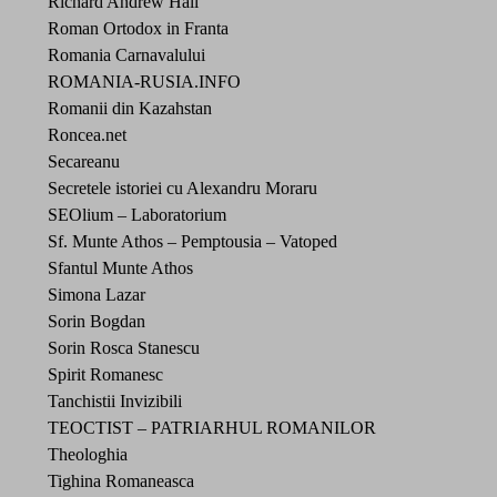
Richard Andrew Hall
Roman Ortodox in Franta
Romania Carnavalului
ROMANIA-RUSIA.INFO
Romanii din Kazahstan
Roncea.net
Secareanu
Secretele istoriei cu Alexandru Moraru
SEOlium – Laboratorium
Sf. Munte Athos – Pemptousia – Vatoped
Sfantul Munte Athos
Simona Lazar
Sorin Bogdan
Sorin Rosca Stanescu
Spirit Romanesc
Tanchistii Invizibili
TEOCTIST – PATRIARHUL ROMANILOR
Theologhia
Tighina Romaneasca