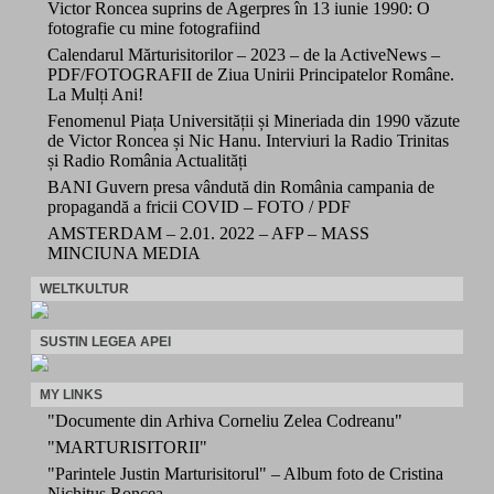
Victor Roncea suprins de Agerpres în 13 iunie 1990: O
fotografie cu mine fotografiind
Calendarul Mărturisitorilor – 2023 – de la ActiveNews –
PDF/FOTOGRAFII de Ziua Unirii Principatelor Române.
La Mulți Ani!
Fenomenul Piața Universității și Mineriada din 1990 văzute
de Victor Roncea și Nic Hanu. Interviuri la Radio Trinitas
și Radio România Actualități
BANI Guvern presa vândută din România campania de
propagandă a fricii COVID – FOTO / PDF
AMSTERDAM – 2.01. 2022 – AFP – MASS
MINCIUNA MEDIA
WELTKULTUR
SUSTIN LEGEA APEI
MY LINKS
"Documente din Arhiva Corneliu Zelea Codreanu"
"MARTURISITORII"
"Parintele Justin Marturisitorul" – Album foto de Cristina
Nichitus Roncea