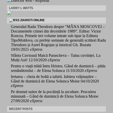
LARRY L WATTS
ZIARISTI ONLINE
Generalul Radu Theodoru despre “MÂNA MOSCOVEI –
Documentele crimei din decembrie 1989”. Editor: Victor
Roncea. Primele trei volume intrate sub tipar la Editura
TipoMoldova, cu prefețe semnate de generalii scriitori Radu
Theodoru și Aurel Rogojan și istoricul Gh. Buzatu
19/01/2021
eXpress
Sfânta Cuvioasă Maică Parascheva – Taina cuviinței. La
Mulți Ani!
12/10/2020
eXpress
Pentru o viață trăită întru Hristos. Gând de duminică – pilda
semănătorului – de Elena Solunca
11/10/2020
eXpress
Iertarea – cheia de boltă a iubirii. Iubirea vrăjmașilor –
Gând de duminică de Elena Solunca Moise
04/10/2020
eXpress
Pe drumul suitor de la pocăință la ascultare. Pescuirea
minunată – Gând de duminică de Elena Solunca Moise
27/09/2020
eXpress
RECENT POSTS