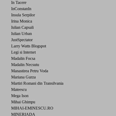
In Tacere
InConstanIn
Insula Serpilor
Irina Monica
Iulian Capsali
Iulian Urban
JustSpectator
Larry Watts Blogspot
Legi si Internet
Madalin Focsa
Madalin Necsutu
Manastirea Petru Voda
Mariana Gurza
Martiri Romani din Transilvania
Mateescu
Mega Ison
Mihai Ghimpu
MIHAI-EMINESCU.RO
MINERIADA