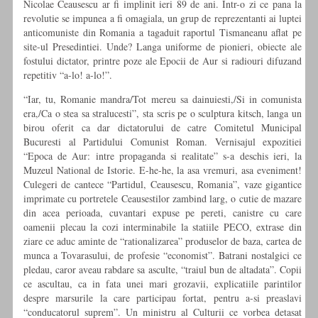
Nicolae Ceausescu ar fi implinit ieri 89 de ani. Intr-o zi ce pana la
revolutie se impunea a fi omagiala, un grup de reprezentanti ai luptei
anticomuniste din Romania a tagaduit raportul Tismaneanu aflat pe
site-ul Presedintiei. Unde? Langa uniforme de pionieri, obiecte ale
fostului dictator, printre poze ale Epocii de Aur si radiouri difuzand
repetitiv “a-lo! a-lo!”.
“Iar, tu, Romanie mandra/Tot mereu sa dainuiesti,/Si in comunista
era,/Ca o stea sa stralucesti”, sta scris pe o sculptura kitsch, langa un
birou oferit ca dar dictatorului de catre Comitetul Municipal
Bucuresti al Partidului Comunist Roman. Vernisajul expozitiei
“Epoca de Aur: intre propaganda si realitate” s-a deschis ieri, la
Muzeul National de Istorie. E-he-he, la asa vremuri, asa eveniment!
Culegeri de cantece “Partidul, Ceausescu, Romania”, vaze gigantice
imprimate cu portretele Ceausestilor zambind larg, o cutie de mazare
din acea perioada, cuvantari expuse pe pereti, canistre cu care
oamenii plecau la cozi interminabile la statiile PECO, extrase din
ziare ce aduc aminte de “rationalizarea” produselor de baza, cartea de
munca a Tovarasului, de profesie “economist”. Batrani nostalgici ce
pledau, caror aveau rabdare sa asculte, “traiul bun de altadata”. Copii
ce ascultau, ca in fata unei mari grozavii, explicatiile parintilor
despre marsurile la care participau fortat, pentru a-si preaslavi
“conducatorul suprem”. Un ministru al Culturii ce vorbea detasat