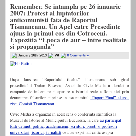
Remember. Se intampla pe 26 ianuarie
2007: Protest al luptatorilor
anticomunisti fata de Raportul
Tismaneanu. Un Apel catre Presedinte
ajuns la primul cos din Cotroceni.
Expozitia “Epoca de aur – intre realitate
si propaganda”
January 26th, 2013
VR
8 Comments »
Dupa lansarea “Raportului ticalos” Tismaneanu sub girul
presedintelui Traian Basescu, Asociatia Civic Media a derulat o
campanie de informare si aparare a istoriei reale a Romaniei prin
denuntarea falsurilor cuprinse in asa numitul
“Raport Final” al asa-
zisei Comisii Tismaneanu
.
Civic Media a organizat in acest sens o conferinta stiintifica la
Muzeul de Istorie al Municipiului Bucuresti, la care
au participat
fosti detinuti politic, academicieni, scriitori, preoti si profesori
universitari, istorici, jurnalisti
ce s-au exprimat critic asupra