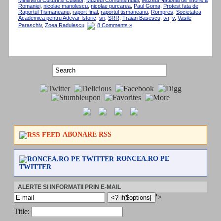
Ministerul Culturii si Cultelor
,
Muzeul Comunismului
,
Muzeul National de Istorie a
Romaniei
,
nicolae manolescu
,
nicolae purcarea
,
Paul Goma
,
Protest fata de
Raportul Tismaneanu
,
raport final
,
raportul tismaneanu
,
Rompres
,
Societatea
Academica pentru Adevar Istoric
,
sri
,
SRR
,
Traian Basescu
,
tvr
,
v
,
Vasile
Paraschiv
,
Zoea Radulescu
8 Comments »
ABONARE RSS
RONCEA.RO PE
TWITTER
ALERTE SI INFORMATII PRIN E-MAIL
'>
Title: