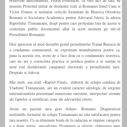
brasoveni anticomunisti, Florin Postolachi, cu totii aici de fata; ne
insusim Protestul initiat de disidentii reali ai Romaniei Ionel Cana si
Victor Frunza si sustinem criticile formulate de Biserica Ortodoxa
Romana si Societatea Academica pentru Adevarul Istoric la adresa
Raportului Tismaneanu, drept pentru care protestam fata de acesta si
contestam public documentul aflat in acest moment pe site-ul
Presedintiei Romaniei.
Desi apreciem in mod deosebit gestul presedintelui Traian Basescu de
a condamna comunismul, ne exprimam nemultumirea pentru ca,
pana la aceasta ora, avem de a face doar cu o condamnare teoretica,
care nu are o consecinta practica si juridica pentru a se sustine in
mod real dezideratele campaniei electorale a presedintelui tarii:
Dreptate si Adevar.
Mai mult, asa-zisul «Raport Final», elaborat de echipa condusa de
Vladimir Tismaneanu, are un evident caracter ideologic de sorginte
internationalista prezentand numeroase omisiuni, interpretari eronate
ale faptelor si mistificari crase ale adevarului istoric.
Avem un pacient inca grav bolnav: Romania. Diagnosticul
nestiintific formulat de echipa Tismaneanu nu este satisfacator pentru
tara noastra. Ca sa eliminam boala de la radacina se impune categoric
o a doua opinie, specializata. Propunem si oferim: elaborarea unui