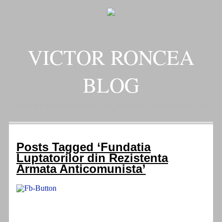
VICTOR RONCEA
BLOG
„ADEVARUL RAMANE, ORICARE AR FI SOARTA SLUJITORILOR SAI" – GH.
I. B.
Posts Tagged ‘Fundatia
Luptatorilor din Rezistenta
Armata Anticomunista’