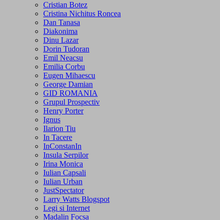
Cristian Botez
Cristina Nichitus Roncea
Dan Tanasa
Diakonima
Dinu Lazar
Dorin Tudoran
Emil Neacsu
Emilia Corbu
Eugen Mihaescu
George Damian
GID ROMANIA
Grupul Prospectiv
Henry Porter
Ignus
Ilarion Tiu
In Tacere
InConstanIn
Insula Serpilor
Irina Monica
Iulian Capsali
Iulian Urban
JustSpectator
Larry Watts Blogspot
Legi si Internet
Madalin Focsa