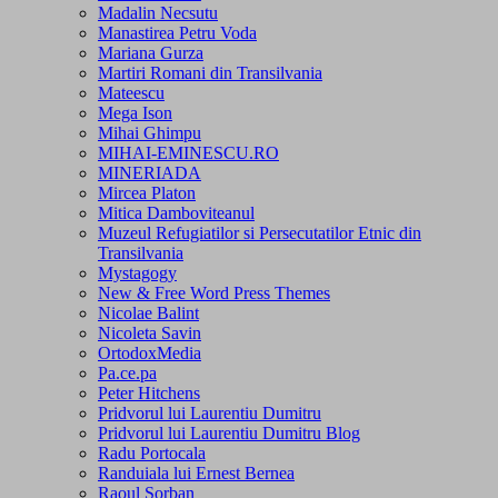
Madalin Necsutu
Manastirea Petru Voda
Mariana Gurza
Martiri Romani din Transilvania
Mateescu
Mega Ison
Mihai Ghimpu
MIHAI-EMINESCU.RO
MINERIADA
Mircea Platon
Mitica Damboviteanul
Muzeul Refugiatilor si Persecutatilor Etnic din
Transilvania
Mystagogy
New & Free Word Press Themes
Nicolae Balint
Nicoleta Savin
OrtodoxMedia
Pa.ce.pa
Peter Hitchens
Pridvorul lui Laurentiu Dumitru
Pridvorul lui Laurentiu Dumitru Blog
Radu Portocala
Randuiala lui Ernest Bernea
Raoul Sorban