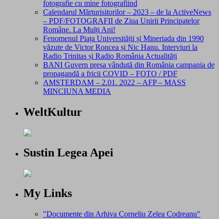
fotografie cu mine fotografiind
Calendarul Mărturisitorilor – 2023 – de la ActiveNews
– PDF/FOTOGRAFII de Ziua Unirii Principatelor
Române. La Mulți Ani!
Fenomenul Piața Universității și Mineriada din 1990
văzute de Victor Roncea și Nic Hanu. Interviuri la
Radio Trinitas și Radio România Actualități
BANI Guvern presa vândută din România campania de
propagandă a fricii COVID – FOTO / PDF
AMSTERDAM – 2.01. 2022 – AFP – MASS
MINCIUNA MEDIA
WeltKultur
Sustin Legea Apei
My Links
"Documente din Arhiva Corneliu Zelea Codreanu"