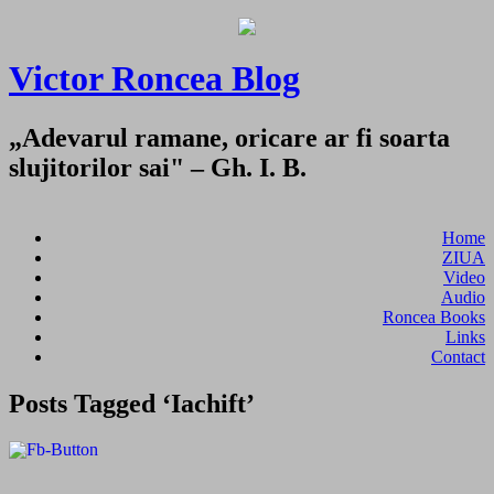
Victor Roncea Blog
„Adevarul ramane, oricare ar fi soarta
slujitorilor sai" – Gh. I. B.
Home
ZIUA
Video
Audio
Roncea Books
Links
Contact
Posts Tagged ‘Iachift’