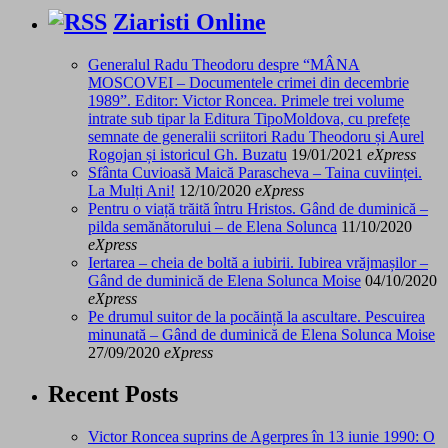
Ziaristi Online
Generalul Radu Theodoru despre “MÂNA
MOSCOVEI – Documentele crimei din decembrie
1989”. Editor: Victor Roncea. Primele trei volume
intrate sub tipar la Editura TipoMoldova, cu prefețe
semnate de generalii scriitori Radu Theodoru și Aurel
Rogojan și istoricul Gh. Buzatu
19/01/2021
eXpress
Sfânta Cuvioasă Maică Parascheva – Taina cuviinței.
La Mulți Ani!
12/10/2020
eXpress
Pentru o viață trăită întru Hristos. Gând de duminică –
pilda semănătorului – de Elena Solunca
11/10/2020
eXpress
Iertarea – cheia de boltă a iubirii. Iubirea vrăjmașilor –
Gând de duminică de Elena Solunca Moise
04/10/2020
eXpress
Pe drumul suitor de la pocăință la ascultare. Pescuirea
minunată – Gând de duminică de Elena Solunca Moise
27/09/2020
eXpress
Recent Posts
Victor Roncea suprins de Agerpres în 13 iunie 1990: O