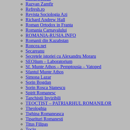
Razvan Zamfir
Refresh.ro
Revista Sociologia Azi
Richard Andrew Hall
Roman Ortodox in Franta
Romania Carnavalului
ROMANIA-RUSIA.INFO
Romanii din Kazahstan
Roncea.net
Secareanu
Secretele istoriei cu Alexandru Moraru
SEOlium – Laboratorium
Sf. Munte Athos – Pemptousia – Vatoped
Sfantul Munte Athos
Simona Lazar
Sorin Bogdan
Sorin Rosca Stanescu
Spirit Romanesc
Tanchistii Invizibili
TEOCTIST – PATRIARHUL ROMANILOR
Theologhia
Tighina Romaneasca
Tiparituri Romanesti
Titus Filipas
Tociu