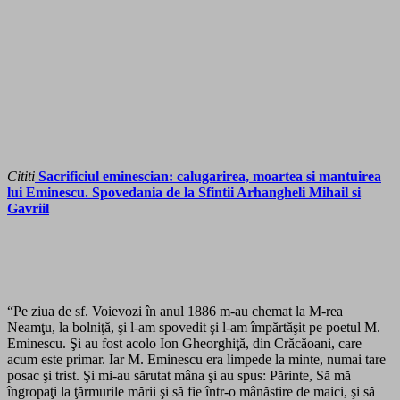
Cititi
Sacrificiul eminescian: calugarirea, moartea si mantuirea
lui Eminescu. Spovedania de la Sfintii Arhangheli Mihail si
Gavriil
“Pe ziua de sf. Voievozi în anul 1886 m-au chemat la M-rea
Neamţu, la bolniţă, şi l-am spovedit şi l-am împărtăşit pe poetul M.
Eminescu. Şi au fost acolo Ion Gheorghiţă, din Crăcăoani, care
acum este primar. Iar M. Eminescu era limpede la minte, numai tare
posac şi trist. Şi mi-au sărutat mâna şi au spus: Părinte, Să mă
îngropaţi la ţărmurile mării şi să fie într-o mânăstire de maici, şi să