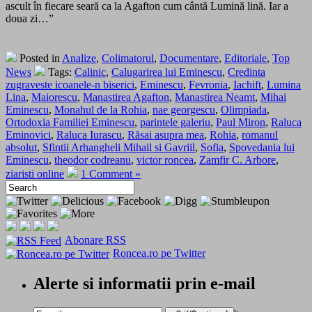
ascult în fiecare seară ca la Agafton cum cântă Lumină lină. Iar a
doua zi…”
Posted in
Analize
,
Colimatorul
,
Documentare
,
Editoriale
,
Top
News
Tags:
Calinic
,
Calugarirea lui Eminescu
,
Credinta
zugraveste icoanele-n biserici
,
Eminescu
,
Fevronia
,
Iachift
,
Lumina
Lina
,
Maiorescu
,
Manastirea Agafton
,
Manastirea Neamt
,
Mihai
Eminescu
,
Monahul de la Rohia
,
nae georgescu
,
Olimpiada
,
Ortodoxia Familiei Eminescu
,
parintele galeriu
,
Paul Miron
,
Raluca
Eminovici
,
Raluca Iurascu
,
Răsai asupra mea
,
Rohia
,
romanul
absolut
,
Sfintii Arhangheli Mihail si Gavriil
,
Sofia
,
Spovedania lui
Eminescu
,
theodor codreanu
,
victor roncea
,
Zamfir C. Arbore
,
ziaristi online
1 Comment »
Abonare RSS
Roncea.ro pe Twitter
Alerte si informatii prin e-mail