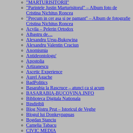
"MARTURISITORII"
"Parintele Justin Marturisitorul" – Album foto de
Cristina Nichitus Roncea
"Precum in cer asa si pe pamant" – Album de fotografie
Cristina Nichitus Roncea
Acvila – Pelerin Ortodox
Albastru de…
Alexandru Ursu-Bukowina
Alexandru Valentin Craciun
Anomismia
Antideontologu'
Apostolia
Artizanescu
Ascetic Experience
Aurel Agache
BadPolitics
Basarabia la Rascruce – atunci ca si acum
BASARABIA-BUCOVINA.INFO
Biblioteca Digitala Nationala
Bindiribli
Blog Nistru Prut – Istoricul de Veghe
Blogul lui Donkeypapuas
Bogdan Stanciu
Camelia Tabacu
CIVIC MEDIA