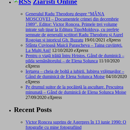
Ziaristi Online
Generalul Radu Theodoru despre “MÂNA
MOSCOVEI – Documentele crimei din decembrie
1989”. Editor: Victor Roncea. Primele trei volume
intrate sub tipar la Editura TipoMoldova, cu prefețe
semnate de generalii scriitori Radu Theodoru și Aurel
Rogojan și istoricul Gh. Buzatu
19/01/2021
eXpress
Sfânta Cuvioasă Maică Parascheva – Taina cuviinței.
La Mulți Ani!
12/10/2020
eXpress
Pentru o viață trăită întru Hristos. Gând de duminică –
pilda semănătorului – de Elena Solunca
11/10/2020
eXpress
Iertarea – cheia de boltă a iubirii. Iubirea vrăjmașilor –
Gând de duminică de Elena Solunca Moise
04/10/2020
eXpress
Pe drumul suitor de la pocăință la ascultare. Pescuirea
minunată – Gând de duminică de Elena Solunca Moise
27/09/2020
eXpress
Recent Posts
Victor Roncea suprins de Agerpres în 13 iunie 1990: O
fotografie cu mine fotografiind