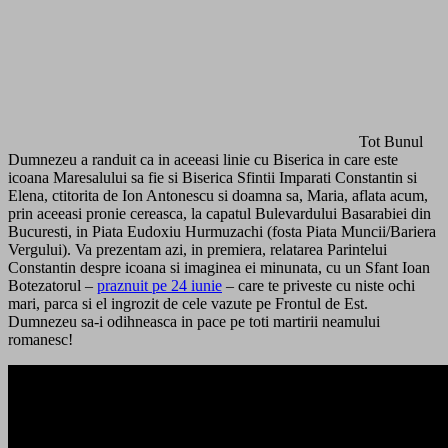
Tot Bunul
Dumnezeu a randuit ca in aceeasi linie cu Biserica in care este
icoana Maresalului sa fie si Biserica Sfintii Imparati Constantin si
Elena, ctitorita de Ion Antonescu si doamna sa, Maria, aflata acum,
prin aceeasi pronie cereasca, la capatul Bulevardului Basarabiei din
Bucuresti, in Piata Eudoxiu Hurmuzachi (fosta Piata Muncii/Bariera
Vergului). Va prezentam azi, in premiera, relatarea Parintelui
Constantin despre icoana si imaginea ei minunata, cu un Sfant Ioan
Botezatorul –
praznuit pe 24 iunie
– care te priveste cu niste ochi
mari, parca si el ingrozit de cele vazute pe Frontul de Est.
Dumnezeu sa-i odihneasca in pace pe toti martirii neamului
romanesc!