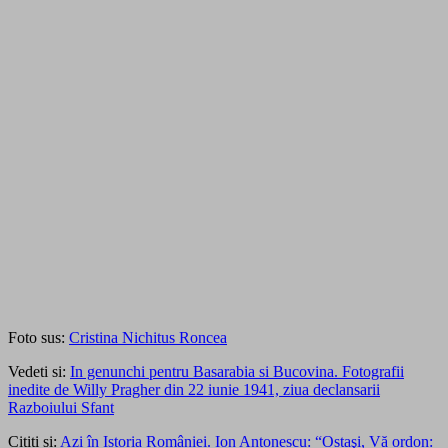
Foto sus:
Cristina Nichitus Roncea
Vedeti si:
In genunchi pentru Basarabia si Bucovina. Fotografii
inedite de Willy Pragher din 22 iunie 1941, ziua declansarii
Razboiului Sfant
Cititi si:
Azi în Istoria României. Ion Antonescu: “Ostaşi, Vă ordon: