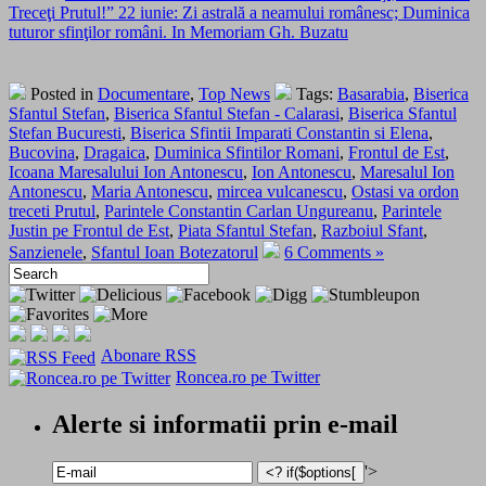
Treceţi Prutul!” 22 iunie: Zi astrală a neamului românesc; Duminica
tuturor sfinţilor români. In Memoriam Gh. Buzatu
Posted in
Documentare
,
Top News
Tags:
Basarabia
,
Biserica
Sfantul Stefan
,
Biserica Sfantul Stefan - Calarasi
,
Biserica Sfantul
Stefan Bucuresti
,
Biserica Sfintii Imparati Constantin si Elena
,
Bucovina
,
Dragaica
,
Duminica Sfintilor Romani
,
Frontul de Est
,
Icoana Maresalului Ion Antonescu
,
Ion Antonescu
,
Maresalul Ion
Antonescu
,
Maria Antonescu
,
mircea vulcanescu
,
Ostasi va ordon
treceti Prutul
,
Parintele Constantin Carlan Ungureanu
,
Parintele
Justin pe Frontul de Est
,
Piata Sfantul Stefan
,
Razboiul Sfant
,
Sanzienele
,
Sfantul Ioan Botezatorul
6 Comments »
Abonare RSS
Roncea.ro pe Twitter
Alerte si informatii prin e-mail
'>