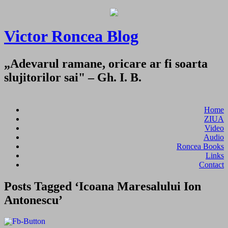
Victor Roncea Blog
„Adevarul ramane, oricare ar fi soarta
slujitorilor sai" – Gh. I. B.
Home
ZIUA
Video
Audio
Roncea Books
Links
Contact
Posts Tagged ‘Icoana Maresalului Ion
Antonescu’