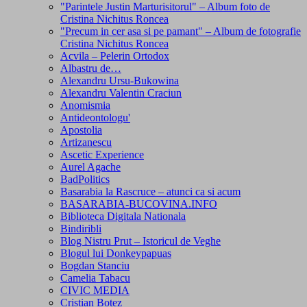
"Parintele Justin Marturisitorul" – Album foto de
Cristina Nichitus Roncea
"Precum in cer asa si pe pamant" – Album de fotografie
Cristina Nichitus Roncea
Acvila – Pelerin Ortodox
Albastru de…
Alexandru Ursu-Bukowina
Alexandru Valentin Craciun
Anomismia
Antideontologu'
Apostolia
Artizanescu
Ascetic Experience
Aurel Agache
BadPolitics
Basarabia la Rascruce – atunci ca si acum
BASARABIA-BUCOVINA.INFO
Biblioteca Digitala Nationala
Bindiribli
Blog Nistru Prut – Istoricul de Veghe
Blogul lui Donkeypapuas
Bogdan Stanciu
Camelia Tabacu
CIVIC MEDIA
Cristian Botez