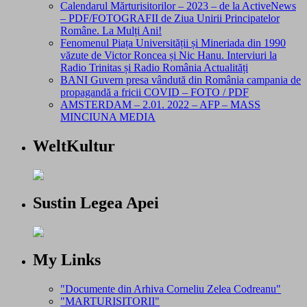
Calendarul Mărturisitorilor – 2023 – de la ActiveNews
– PDF/FOTOGRAFII de Ziua Unirii Principatelor
Române. La Mulți Ani!
Fenomenul Piața Universității și Mineriada din 1990
văzute de Victor Roncea și Nic Hanu. Interviuri la
Radio Trinitas și Radio România Actualități
BANI Guvern presa vândută din România campania de
propagandă a fricii COVID – FOTO / PDF
AMSTERDAM – 2.01. 2022 – AFP – MASS
MINCIUNA MEDIA
WeltKultur
Sustin Legea Apei
My Links
"Documente din Arhiva Corneliu Zelea Codreanu"
"MARTURISITORII"