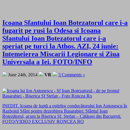
Icoana Sfantului Ioan Botezatorul care i-a
fugarit pe rusi la Odesa si Icoana
Sfantului Ioan Botezatorul care i-a
speriat pe turci la Athos. AZI, 24 iunie:
Intemeierea Miscarii Legionare si Ziua
Universala a Iei. FOTO/INFO
June 24th, 2014
VR
3 Comments »
INEDIT. Icoana de luptă a oştirilor conducătorului Ion Antonescu în
Razboiul Sfânt pentru dezrobirea Basarabiei: Sfântul Ioan
Botezătorul, acum la Biserica Sf. Ştefan – Călăraşi din Bucureşti.
FOTO/VIDEO EXCLUSIV RONCEA RO