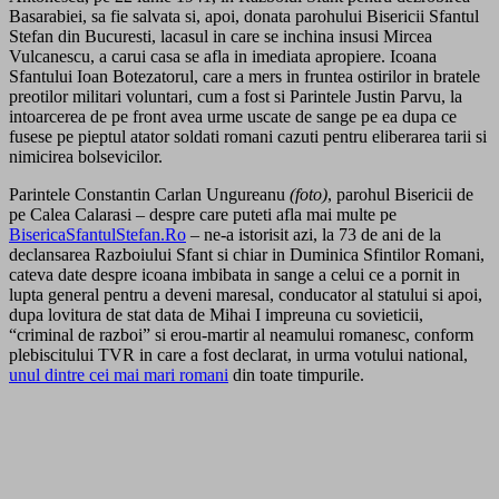
Basarabiei, sa fie salvata si, apoi, donata parohului Bisericii Sfantul
Stefan din Bucuresti, lacasul in care se inchina insusi Mircea
Vulcanescu, a carui casa se afla in imediata apropiere. Icoana
Sfantului Ioan Botezatorul, care a mers in fruntea ostirilor in bratele
preotilor militari voluntari, cum a fost si Parintele Justin Parvu, la
intoarcerea de pe front avea urme uscate de sange pe ea dupa ce
fusese pe pieptul atator soldati romani cazuti pentru eliberarea tarii si
nimicirea bolsevicilor.
Parintele Constantin Carlan Ungureanu
(foto)
, parohul Bisericii de
pe Calea Calarasi – despre care puteti afla mai multe pe
BisericaSfantulStefan.Ro
– ne-a istorisit azi, la 73 de ani de la
declansarea Razboiului Sfant si chiar in Duminica Sfintilor Romani,
cateva date despre icoana imbibata in sange a celui ce a pornit in
lupta general pentru a deveni maresal, conducator al statului si apoi,
dupa lovitura de stat data de Mihai I impreuna cu sovieticii,
“criminal de razboi” si erou-martir al neamului romanesc, conform
plebiscitului TVR in care a fost declarat, in urma votului national,
unul dintre cei mai mari romani
din toate timpurile.