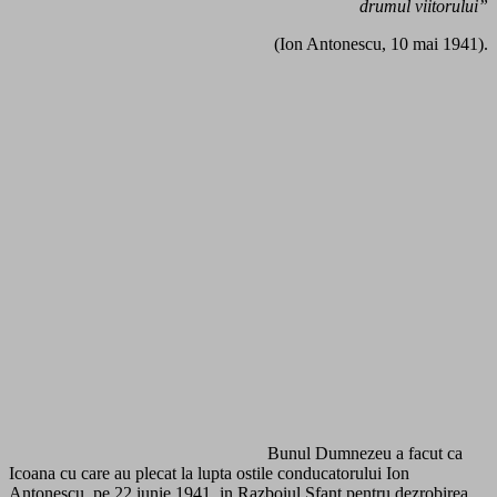
drumul viitorului”
(Ion Antonescu, 10 mai 1941).
Bunul Dumnezeu a facut ca
Icoana cu care au plecat la lupta ostile conducatorului Ion
Antonescu, pe 22 iunie 1941, in Razboiul Sfant pentru dezrobirea