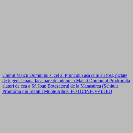
Chipul Maicii Domnului si cel al Pruncului asa cum au fost, pictate
de ingeri. Icoana facatoare de minuni a Maicii Domnului Prodromita
alaturi de cea a Sf. Ioan Botezatorul de la Manastirea (Schitul)
Prodromu din Sfantul Munte Athos. FOTO/INFO/VIDEO