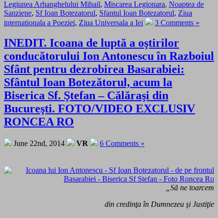
Legiunea Arhanghelului Mihail
,
Miscarea Legionara
,
Noaptea de
Sanziene
,
Sf Ioan Botezatorul
,
Sfantul Ioan Botezatorul
,
Ziua
internationala a Poeziei
,
Ziua Universala a Iei
3 Comments »
INEDIT. Icoana de luptă a oştirilor
conducătorului Ion Antonescu în Razboiul
Sfânt pentru dezrobirea Basarabiei:
Sfântul Ioan Botezătorul, acum la
Biserica Sf. Ştefan – Călăraşi din
Bucureşti. FOTO/VIDEO EXCLUSIV
RONCEA RO
June 22nd, 2014
VR
6 Comments »
„Să ne toarcem
din credinţa în Dumnezeu şi Justiţie