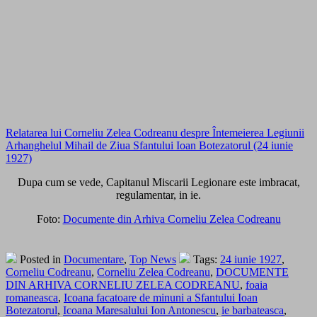
Relatarea lui Corneliu Zelea Codreanu despre Întemeierea Legiunii
Arhanghelul Mihail de Ziua Sfantului Ioan Botezatorul (24 iunie
1927)
Dupa cum se vede, Capitanul Miscarii Legionare este imbracat,
regulamentar, in ie.
Foto:
Documente din Arhiva Corneliu Zelea Codreanu
Posted in
Documentare
,
Top News
Tags:
24 iunie 1927
,
Corneliu Codreanu
,
Corneliu Zelea Codreanu
,
DOCUMENTE
DIN ARHIVA CORNELIU ZELEA CODREANU
,
foaia
romaneasca
,
Icoana facatoare de minuni a Sfantului Ioan
Botezatorul
,
Icoana Maresalului Ion Antonescu
,
ie barbateasca
,