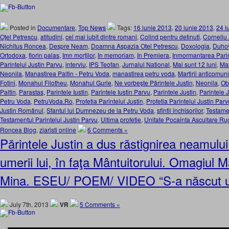
Posted in
Documentare
,
Top News
Tags:
16 iunie 2013
,
20 iunie 2013
,
24 i
Oţel Petrescu
,
atitudini
,
cel mai iubit dintre romani
,
Colind pentru detinuti
,
Corneliu
Nichitus Roncea
,
Despre Neam
,
Doamna Aspazia Otel Petrescu
,
Doxologia
,
Duhov
Ortodoxa
,
florin palas
,
Imn morţilor
,
In memoriam
,
In Premiera
,
Inmormantarea Parin
Parintelui Justin Parvu
,
interviu
,
IPS Teofan
,
Jurnalul National
,
Mai sunt 12 luni
,
Mai
Neonila
,
Manastirea Paltin - Petru Voda
,
manastirea petru voda
,
Martirii anticomuni
Fotini
,
Monahul Filotheu
,
Monahul Gurie
,
Ne vorbeşte Părintele Justin
,
Neonila
,
Obş
Paltin
,
Parastas
,
Parintele Iustin
,
Parintele Iustin Parvu
,
Parintele Justin
,
Parintele 
Petru Voda
,
PetruVoda.Ro
,
Profetia Parintelui Justin
,
Profetia Parintelui Justin Parv
Justin Românul
,
Sfantul lui Dumnezeu de la Petru Voda
,
sfintii inchisorilor
,
Testamen
Testamentul Parintelui Justin Parvu
,
Ultima profetie
,
Unitate Pocainta Ascultare R
Roncea Blog
,
ziaristi online
6 Comments »
Părintele Justin a dus răstignirea neamulu
umerii lui, în faţa Mântuitorului. Omagiul Ma
Mina. ESEU/ POEM/ VIDEO “S-a născut u
July 7th, 2013
VR
5 Comments »