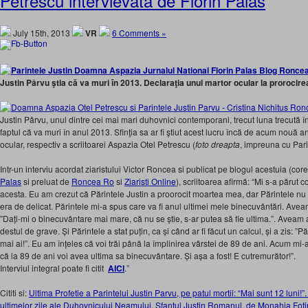
Petrescu intervievata de Florin Palas
July 15th, 2013
VR
6 Comments »
Justin Pârvu ştia că va muri în 2013. Declaraţia unui martor ocular la prorocire
Justin Pârvu, unul dintre cei mai mari duhovnici contemporani, trecut luna trecută î
faptul că va muri în anul 2013. Sfinţia sa ar fi ştiut acest lucru încă de acum nouă ani
ocular, respectiv a scriitoarei Aspazia Otel Petrescu (
foto dreapta
, impreuna cu Pari
Intr-un interviu acordat ziaristului Victor Roncea si publicat pe blogul acestuia (cor
Palas
si preluat de
Roncea Ro
si
Ziaristi Online
), scriitoarea afirmă: “Mi s-a părut 
acesta. Eu am crezut că Părintele Justin a proorocit moartea mea, dar Părintele nu p
era de delicat. Părintele mi-a spus care va fi anul ultimei mele binecuvântări. Aveam
”Dați-mi o binecuvântare mai mare, că nu se știe, s-ar putea să fie ultima.”. Aveam
destul de grave. Și Părintele a stat puțin, ca și când ar fi făcut un calcul, și a zis: ”P
mai ai!”. Eu am înțeles că voi trăi până la împlinirea vârstei de 89 de ani. Acum m
că la 89 de ani voi avea ultima sa binecuvântare. Și așa a fost! E cutremurător!”.
Interviul integral poate fi citit
AICI
.”
Cititi si:
Ultima Profetie a Parintelui Justin Parvu, pe patul mortii: “Mai sunt 12 luni!
ultimelor zile ale Duhovnicului Neamului, Sfantul Justin Romanul, de Monahia Fotini