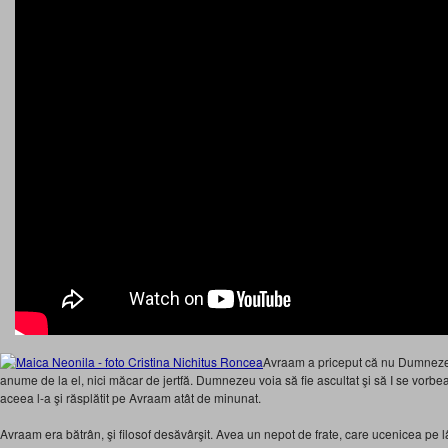
Avraam a priceput că nu Dumneze
anume de la el, nici măcar de jertfă. Dumnezeu voia să fie ascultat şi să I se vorb
aceea l-a şi răsplătit pe Avraam atât de minunat.
Avraam era bătrân, şi filosof desăvârşit. Avea un nepot de frate, care ucenicea pe lâ