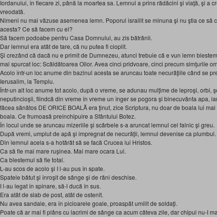
Iordanului, în fiecare zi, până la moartea sa. Lemnul a prins rădăcini şi viaţă, şi a 
vreodată.
Nimeni nu mai văzuse asemenea lemn. Poporul israilit se minuna şi nu ştia ce să c
acesta? Ce să facem cu el?
Să facem podoabe pentru Casa Domnului, au zis bătrânii.
Dar lemnul era atât de tare, că nu putea fi cioplit.
Şi crezând că dacă nu e primit de Dumnezeu, atunci trebuie că e vun lemn blestemat
mai spurcat loc: Scăldătoarea Oilor. Avea cinci pridvoare, cinci precum simţurile o
Acolo într-un loc anume din bazinul acesta se aruncau toate necurăţiile când se preg
Ierusalim, la Templu.
Într-un alt loc anume tot acolo, după o vreme, se adunau mulţime de leproşi, orbi, şchi
neputincioşii, fiindcă din vreme în vreme un înger se pogora şi binecuvânta apa, iar 
făcea sănătos DE ORICE BOALĂ era ţinut, zice Scriptura, nu doar de boala lui mai 
boala. Ce frumoasă preînchipuire a Sfântului Botez.
În locul unde se aruncau mizeriile şi scârbele s-a aruncat lemnul cel falnic şi greu.
După vremi, umplut de apă şi impregnat de necurăţii, lemnul devenise ca plumbul.
Din lemnul acela s-a hotărât să se facă Crucea lui Hristos.
Ca să fie mai mare ruşinea. Mai mare ocara Lui.
Ca blestemul să fie total.
L-au scos de acolo şi I l-au pus în spate.
Spatele bătut şi înroşit de sânge şi de răni deschise.
I l-au legat în spinare, să-l ducă în sus.
Era atât de slab de post, atât de ostenit.
Nu avea sandale, era în picioarele goale, proaspăt umilit de soldaţi.
Poate că ar mai fi plâns cu lacrimi de sânge ca acum câteva zile, dar chipul nu-I mai