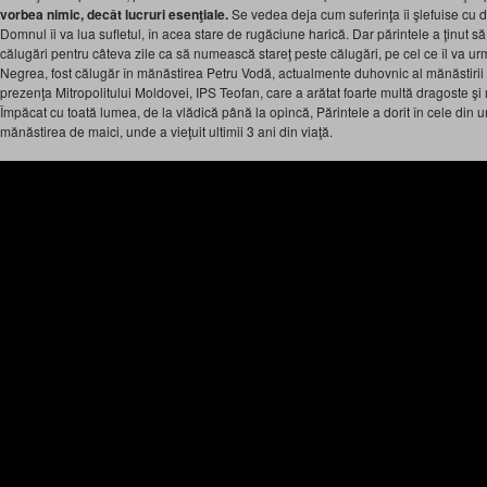
vorbea nimic, decât lucruri esenţ
iale.
Se vedea deja cum suferinţa îi şlefuise cu 
Domnul îi va lua sufletul, în acea stare de rugăciune harică. Dar părintele a ţinut s
călugări pentru câteva zile ca să numească stareţ peste călugări, pe cel ce îl va urm
Negrea, fost călugăr în mănăstirea Petru Vodă, actualmente duhovnic al mănăstirii 
prezenţa Mitropolitului Moldovei, IPS Teofan, care a arătat foarte multă dragoste şi m
Împăcat cu toată lumea, de la vlădică până la opincă, Părintele a dorit în cele din u
mănăstirea de maici, unde a vieţuit ultimii 3 ani din viaţă.