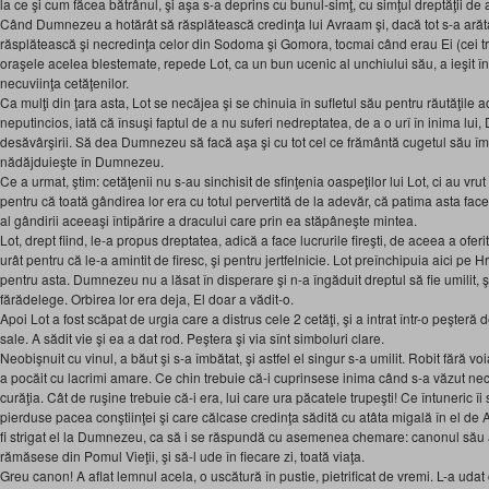
la ce şi cum făcea bătrânul, şi aşa s-a deprins cu bunul-simţ, cu simţul dreptăţii de 
Când Dumnezeu a hotărât să răsplătească credinţa lui Avraam şi, dacă tot s-a arăta
răsplătească şi necredinţa celor din Sodoma şi Gomora, tocmai când erau Ei (cei trei
oraşele acelea blestemate, repede Lot, ca un bun ucenic al unchiului său, a ieşit î
necuviinţa cetăţenilor.
Ca mulţi din ţara asta, Lot se necăjea şi se chinuia în sufletul său pentru răutăţile 
neputincios, iată că însuşi faptul de a nu suferi nedreptatea, de a o urî în inima lui
desăvârşirii. Să dea Dumnezeu să facă aşa şi cu tot cel ce frământă cugetul său împ
nădăjduieşte în Dumnezeu.
Ce a urmat, ştim: cetăţenii nu s-au sinchisit de sfinţenia oaspeţilor lui Lot, ci au vrut 
pentru că toată gândirea lor era cu totul pervertită de la adevăr, că patima asta face,
al gândirii aceeaşi întipărire a dracului care prin ea stăpâneşte mintea.
Lot, drept fiind, le-a propus dreptatea, adică a face lucrurile fireşti, de aceea a oferit
urât pentru că le-a amintit de firesc, şi pentru jertfelnicie. Lot preînchipuia aici pe Hr
pentru asta. Dumnezeu nu a lăsat în disperare şi n-a îngăduit dreptul să fie umilit, şi
fărădelege. Orbirea lor era deja, El doar a vădit-o.
Apoi Lot a fost scăpat de urgia care a distrus cele 2 cetăţi, şi a intrat într-o peşteră
sale. A sădit vie şi ea a dat rod. Peştera şi via sînt simboluri clare.
Neobişnuit cu vinul, a băut şi s-a îmbătat, şi astfel el singur s-a umilit. Robit fără voi
a pocăit cu lacrimi amare. Ce chin trebuie că-i cuprinsese inima când s-a văzut necu
curăţia. Cât de ruşine trebuie că-i era, lui care ura păcatele trupeşti! Ce întuneric îi 
pierduse pacea conştiinţei şi care călcase credinţa sădită cu atâta migală în el de 
fi strigat el la Dumnezeu, ca să i se răspundă cu asemenea chemare: canonul său a
rămăsese din Pomul Vieţii, şi să-l ude în fiecare zi, toată viaţa.
Greu canon! A aflat lemnul acela, o uscătură în pustie, pietrificat de vremi. L-a uda