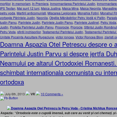
morţilor
,
In memoriam
,
In Premiera
,
Inmormantarea Parintelui Justin
,
Inmormantarea
IPS Teofan
,
Mai sunt 12 luni
,
Maica Justina
,
Maica Mina
,
Maica Neonila
,
Manastirea
petru voda
,
Martirii anticomunisti
,
Miscarea Legionara
,
Monahia Fotini
,
Monahul Fi
vorbeşte Părintele Justin
,
Neonila
,
Obştile Mănăstirilor Petru Vodă şi Paltin
,
Parast
Iustin Parvu
,
Parintele Justin
,
Parintele Justin Parvu
,
Parintele Justinel
,
Petru Voda
Justin
,
Profetia Parintelui Justin Parvu
,
Proorocie
,
Prorocie
,
Sfântul Justin Românul
Petru Voda
,
sfintii inchisorilor
,
Testamentul Parintelui Justin
,
Testamentul Parintelui
Unitate Pocainta Ascultare Rugaciune
,
victor roncea
,
Victor Roncea Blog
,
ziaristi o
Doamna Aspazia Otel Petrescu despre o al
Parintelui Justin Parvu si despre jertfa Du
Neamului pe altarul Ortodoxiei Romanesti.
schimbat internationala comunista cu inter
ortodoxa
July 6th, 2013
VR
10 Comments »
Aspazia:
“Ortodoxia este o cupolă imensă, sub care au venit și cei chemați, ș