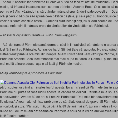
– Absolut, absolut. Iar problema lui era: va putea să facă tot atât de mult bine? Căc
mistic, să trăiască în ascuns, cum spunea părintele Arsenie Boca. Or ști acolo că 
pentru ei? Aici, văzându-l și sărutându-i mâna și spunându-i toate poveștile… Doa
oră și ceva o băbuță să-i spună ce-a pățit cu gâștele, și ce-a pățit cu bobocii, și ce 
vecina și toate chestiile astea… Oamenii sunt inconștienți, nu-și dau seama de und
aceste nefericiri. Îi mâncau orele de tămăduitor, de vindecător, ale Părintelui.
– Ați fost la căpătâiul Părintelui Justin. Cum l-ați găsit?
– Atât de frumos! Părintele parcă dormea, căci în timpul vieții pământene n-a prea
fost fără milă cu Părintele. Au tras de harul Sfinției Sale cât au putut. Nu s-au gândit
stătea treaz până la ore mici din noapte. M-am liniștit când l-am văzut pe Părinte, 
Părintele Arsenie Boca face miracole mai mari după mutarea la Domnul, și mai multă
mai multă alinare aduce, așa o să facă și Părintele nostru.
Mi-ați vorbit despre o proorocie a Părintelui…
părut copleșitor când am înțeles lucrul acesta. Eu am crezut că Părintele Justin a 
Părintele nu putea să facă lucrul acesta, la cât era de delicat. Părintele mi-a spus c
binecuvântări. Aveam 80 de ani și i-am zis Părintelui: ”Dați-mi o binecuvântare mai 
fie ultima.”. Aveam atunci niște probleme de sănătate destul de grave. Și Părintele a 
un calcul, și a zis: ”Păi, stai, măi, că până la 89 de ani mai ai!”. Eu am înțeles că voi
89 de ani. Acum mi-am dat seama că Părintele a spus că la 89 de ani voi avea ulti
fost! E cutremurător!