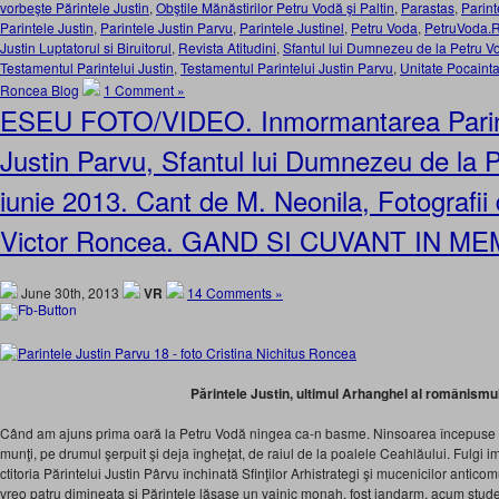
vorbeşte Părintele Justin
,
Obştile Mănăstirilor Petru Vodă şi Paltin
,
Parastas
,
Parint
Parintele Justin
,
Parintele Justin Parvu
,
Parintele Justinel
,
Petru Voda
,
PetruVoda.
Justin Luptatorul si Biruitorul
,
Revista Atitudini
,
Sfantul lui Dumnezeu de la Petru V
Testamentul Parintelui Justin
,
Testamentul Parintelui Justin Parvu
,
Unitate Pocaint
Roncea Blog
1 Comment »
ESEU FOTO/VIDEO. Inmormantarea Parint
Justin Parvu, Sfantul lui Dumnezeu de la 
iunie 2013. Cant de M. Neonila, Fotografii 
Victor Roncea. GAND SI CUVANT IN M
June 30th, 2013
VR
14 Comments »
Părintele Justin, ultimul Arhanghel al românismu
Când am ajuns prima oară la Petru Vodă ningea ca-n basme. Ninsoarea începuse 
munţi, pe drumul şerpuit şi deja îngheţat, de raiul de la poalele Ceahlăului. Fulgi 
ctitoria Părintelui Justin Pârvu închinată Sfinţilor Arhistrategi şi mucenicilor antico
vreo patru dimineaţa şi Părintele lăsase un vajnic monah, fost jandarm, acum stude