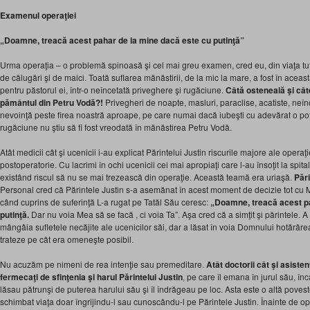
Examenul operaţiei
„Doamne, treacă acest pahar de la mine dacă este cu putinţă”
Urma operaţia – o problemă spinoasă şi cel mai greu examen, cred eu, din viaţa tutur
de călugări şi de maici. Toată suflarea mănăstirii, de la mic la mare, a fost în acea
pentru păstorul ei, într-o neîncetată priveghere şi rugăciune.
Câtă osteneală şi cât
pământul din Petru Vodă?!
Privegheri de noapte, masluri, paraclise, acatiste, neî
nevoinţă peste firea noastră aproape, pe care numai dacă iubeşti cu adevărat o poţi 
rugăciune nu ştiu să fi fost vreodată în mănăstirea Petru Vodă.
Atât medicii cât şi ucenicii i-au explicat Părintelui Justin riscurile majore ale operaţ
postoperatorie. Cu lacrimi în ochi ucenicii cei mai apropiaţi care l-au însoţit la spita
existând riscul să nu se mai trezească din operaţie. Această teamă era uriaşă.
Pări
Personal cred că Părintele Justin s-a asemănat în acest moment de decizie tot cu 
când cuprins de suferinţă L-a rugat pe Tatăl Său ceresc:
„Doamne, treacă acest pa
putinţă.
Dar nu voia Mea să se facă , ci voia Ta”. Aşa cred că a simţit şi părintele. A
mângâia sufletele necăjite ale ucenicilor săi, dar a lăsat în voia Domnului hotărârea
trateze pe cât era omeneşte posibil.
Nu acuzăm pe nimeni de rea intenţie sau premeditare.
Atât doctorii cât şi asisten
fermecaţi de sfinţenia şi harul Părintelui Justin
, pe care îl emana în jurul său, în
lăsau pătrunşi de puterea harului său şi îl îndrăgeau pe loc. Asta este o altă poveste
schimbat viaţa doar îngrijindu-l sau cunoscându-l pe Părintele Justin. Înainte de ope