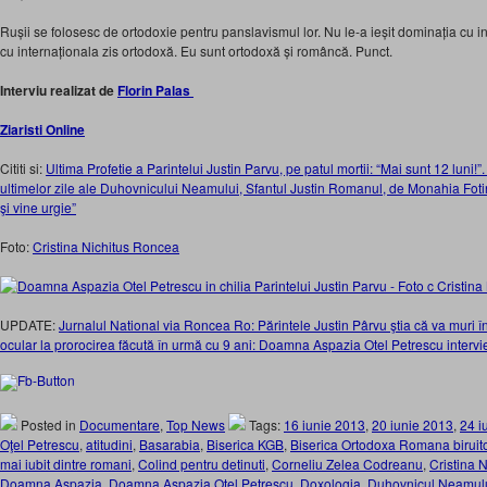
Rușii se folosesc de ortodoxie pentru panslavismul lor. Nu le-a ieșit dominația cu 
cu internaționala zis ortodoxă. Eu sunt ortodoxă și româncă. Punct.
Interviu realizat de
Florin Palas
Ziaristi Online
Cititi si:
Ultima Profetie a Parintelui Justin Parvu, pe patul mortii: “Mai sunt 12 luni!
ultimelor zile ale Duhovnicului Neamului, Sfantul Justin Romanul, de Monahia Fotini
şi vine urgie”
Foto:
Cristina Nichitus Roncea
UPDATE:
Jurnalul National via Roncea Ro: Părintele Justin Pârvu ştia că va muri î
ocular la prorocirea făcută în urmă cu 9 ani: Doamna Aspazia Otel Petrescu intervi
Posted in
Documentare
,
Top News
Tags:
16 iunie 2013
,
20 iunie 2013
,
24 i
Oţel Petrescu
,
atitudini
,
Basarabia
,
Biserica KGB
,
Biserica Ortodoxa Romana biruit
mai iubit dintre romani
,
Colind pentru detinuti
,
Corneliu Zelea Codreanu
,
Cristina 
Doamna Aspazia
,
Doamna Aspazia Otel Petrescu
,
Doxologia
,
Duhovnicul Neamul