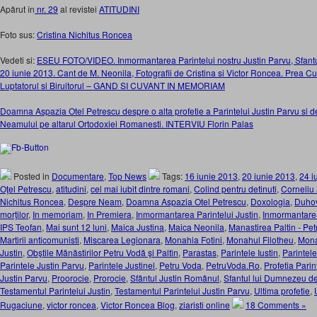
Apărut în
nr. 29
al revistei
ATITUDINI
Foto sus:
Cristina Nichitus Roncea
Vedeti si:
ESEU FOTO/VIDEO. Inmormantarea Parintelui nostru Justin Parvu, Sfantu
20 iunie 2013. Cant de M. Neonila, Fotografii de Cristina si Victor Roncea. Prea Cuv
Luptatorul si Biruitorul – GAND SI CUVANT IN MEMORIAM
Doamna Aspazia Otel Petrescu despre o alta profetie a Parintelui Justin Parvu si d
Neamului pe altarul Ortodoxiei Romanesti. INTERVIU Florin Palas
Posted in
Documentare
,
Top News
Tags:
16 iunie 2013
,
20 iunie 2013
,
24 i
Oţel Petrescu
,
atitudini
,
cel mai iubit dintre romani
,
Colind pentru detinuti
,
Corneliu
Nichitus Roncea
,
Despre Neam
,
Doamna Aspazia Otel Petrescu
,
Doxologia
,
Duhov
morţilor
,
In memoriam
,
In Premiera
,
Inmormantarea Parintelui Justin
,
Inmormantarea
IPS Teofan
,
Mai sunt 12 luni
,
Maica Justina
,
Maica Neonila
,
Manastirea Paltin - Pe
Martirii anticomunisti
,
Miscarea Legionara
,
Monahia Fotini
,
Monahul Filotheu
,
Mona
Justin
,
Obştile Mănăstirilor Petru Vodă şi Paltin
,
Parastas
,
Parintele Iustin
,
Parintele
Parintele Justin Parvu
,
Parintele Justinel
,
Petru Voda
,
PetruVoda.Ro
,
Profetia Parin
Justin Parvu
,
Proorocie
,
Prorocie
,
Sfântul Justin Românul
,
Sfantul lui Dumnezeu de
Testamentul Parintelui Justin
,
Testamentul Parintelui Justin Parvu
,
Ultima profetie
,
Rugaciune
,
victor roncea
,
Victor Roncea Blog
,
ziaristi online
18 Comments »