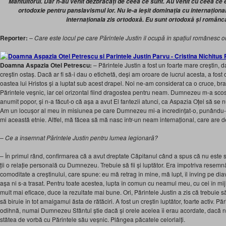
Mântuitorul. Dar n-au venit dezbrăcați de ceea ce sunt. Au venit cu ceea ce 
ortodoxie pentru panslavismul lor. Nu le-a ieșit dominația cu internațion
internaționala zis ortodoxă. Eu sunt ortodoxă și românc
Reporter:
– Care este locul pe care Părintele Justin îl ocupă în spațiul românesc 
Doamna Aspazia Otel Petrescu:
– Părintele Justin a fost un foarte mare creștin, da
creștin ostaș. Dacă ar fi să-i dau o etichetă, deși am oroare de lucrul acesta, a fost os
oastea lui Hristos și a luptat sub acest drapel. Noi ne-am considerat ca o cruce, braț
Părintele veșnic, iar cel orizontal fiind dragostea pentru neam. Dumnezeu m-a scos
anumit popor, și n-a făcut-o că așa a avut El fantezii atunci, ca Aspazia Oțel să s
Am un locușor al meu în misiunea pe care Dumnezeu mi-a încredințat-o, punându-
mi această etnie. Altfel, mă făcea să mă nasc într-un neam internațional, care are de
– Ce a însemnat Părintele Justin pentru lumea legionară?
– În primul rând, confirmarea că a avut dreptate Căpitanul când a spus că nu este s
ții o relație personală cu Dumnezeu. Trebuie să fii și luptător. Era împotriva resemnă
comoditate a creștinului, care spune: eu mă retrag în mine, mă lupt, îl înving pe dia
așa ni s-a trasat. Pentru toate acestea, lupta în comun cu neamul meu, cu cei în mij
mult mai eficace, duce la rezultate mai bune. Ori, Părintele Justin a zis că trebuie s
să biruie în tot amalgamul ăsta de rătăciri. A fost un creștin luptător, foarte activ. Pă
odihnă, numai Dumnezeu Sfântul știe dacă și orele acelea îi erau acordate, dacă nu
stătea de vorbă cu Părintele său veșnic. Plângea păcatele celorlalți.