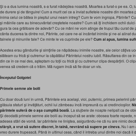
Şi s-a dus lumina noastră, s-a furat nădejdea noastră. Moartea a furat-o pe ea. O, luc
de durere şi de tânguire! Cum a murit cel ce a înviat sufletele noastre din moartea
inima celui ce bătea în pieptul unui neam întreg? Cum te vom îngropa, Părinte? C
şi mâinile care au binecuvântat creştetele noastre? Cum să îţi închidem ochii dulci 
gura ta cea grăitoare de adevăr? Cu ce mâni ne vom atinge de trupul tău curat de 
cânta ducerea ta dintre noi, Părinte, cel care ne-ai încântat inimile şi ne-ai alinat 
tainele şi minunile tale? Ce minte le va cuprinde pe ele?
Cum ai apus, lumina sufl
Acestea erau gândurile şi simţirile ce năpădeau inimile noastre, ale celor câţiva uc
stăteam cu frică şi cutremur la căpătâiul Părintelui nostru iubit. Răsuflarea din ce î
din ce în ce mai des, aşteptam cu toţii cu frică şi cu cutremur clipa despărţirii. O c
venea să credem că o trăim. Mă rugam încă să fie doar un vis.
Începutul Golgotei
Primele semne ale bolii
Cu doar două luni în urmă, Părintele era acelaşi, vioi, puternic, primea pelerinii până
glăsuia sfaturi şi învăţături, ochii lui zâmbeau încă împreună cu ai credincioşilor.
Ni
părintele suferă de o aşa cumplită boală
. La slujbele de noapte nelipsit ca de ob
Şi deodată primele semne ale bolii au început să se arate: obosea foarte repede, 
adesea stări de vomă. Iar părintele ne liniştea, asigurându-ne că nu are nimic decâ
sfârşit, a
vrut
să sufere discret, în taină, nevrând să supere pe cineva.
Nu l-am 
vreo durere trupească. Până în ultimul ceas, când îl întreba unul dintre noi dacă îl