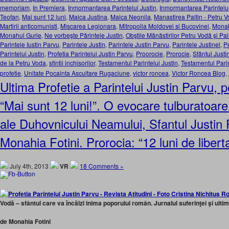
memoriam
,
In Premiera
,
Inmormantarea Parintelui Justin
,
Inmormantarea Parintelui
Teofan
,
Mai sunt 12 luni
,
Maica Justina
,
Maica Neonila
,
Manastirea Paltin - Petru 
Martirii anticomunisti
,
Miscarea Legionara
,
Mitropolia Moldovei si Bucovinei
,
Monah
Monahul Gurie
,
Ne vorbeşte Părintele Justin
,
Obştile Mănăstirilor Petru Vodă şi Pal
Parintele Iustin Parvu
,
Parintele Justin
,
Parintele Justin Parvu
,
Parintele Justinel
,
P
Parintelui Justin
,
Profetia Parintelui Justin Parvu
,
Proorocie
,
Prorocie
,
Sfântul Just
de la Petru Voda
,
sfintii inchisorilor
,
Testamentul Parintelui Justin
,
Testamentul Parin
profetie
,
Unitate Pocainta Ascultare Rugaciune
,
victor roncea
,
Victor Roncea Blog
,
Ultima Profetie a Parintelui Justin Parvu, p
“Mai sunt 12 luni!”. O evocare tulburatoare 
ale Duhovnicului Neamului, Sfantul Justin
Monahia Fotini. Prorocia: “12 luni de liberta
July 4th, 2013
VR
18 Comments »
Vodă – sfântul care va încălzi inima poporului român. Jurnalul suferinţei şi ultim
de Monahia Fotini