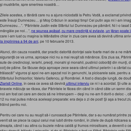
şi mustrările, spre smerirea noastră…
Zilele acestea, o tânără care nu a ajuns niciodată la Petru Vodă, a exclamat privind 
este Însuşi Dumnezeu… şi Moş Crăciun în acelaşi timp! Cel putin aşa mi l-am imag
Dumnezeu…”. “Părintele Justin este Sfântul lui Dumnezeu pe pământ. Ni l-o lasa
mângâie pe noi…”,
ne spunea apăsat, cu mare credinţă şi evlavie, un ţăran poate l
care l-am luat cu maşina la Mănăstire chiar în ziua care avea să devină ultima an
la împlinirea a 94 de ani
, pe 10 februarie 2013.
Atunci, din cauza noastră, dar practic datorită dorinţei sale foarte mari de a ne mărtu
siguranţă ce va urma, aproape nici nu a mai reuşit să mănânce. Era ziua sa, Părinte
sute de credincioşi, ierarhi, preoţi, monahi şi monahii, pustnici coborâţi din munţ
colţ de pâine. Se făcuse deja aproape zece seara când ultimul pelerin i-a cântat cu 
trăiască!” viguros şi apoi ne-am aşezat noi în genunchi, la picioarele sale, pentru a
Sfântului Închisorilor, Valeriu Gafencu, şi României. A fost o discuţie lungă, de dou
Ziaristi Online
, în ceea ce avea să devină
ultimul interviu
ce ni l-a acordat. Şi-uite
bravele măicuţe se răcea, dar Părintele le făcea din când în când câte un semn dis
noi am fost cei care am decis să ne întrerupem – deşi nu ne-am fi dorit-o deloc -
12 nu mai putea mânca aceleaşi preparate: era deja o zi de post! Şi aşa a trecut ziua 
trăind pentru noi.
Pentru cei care nu au reuşit să-l cunoască pe Părintele, dar s-au numărat printre ze
venit să se plece la capul celui mai iubit dintre români, în zilele de după ridicarea s
dreapta, când i-au atins cu buzele mâna caldă şi frumos mirositoare, a devenit o ce
ştiau demult, trăindu-i minunile, zi de zi: Părintele a fost un Sfânt. Părintele este Sfâ