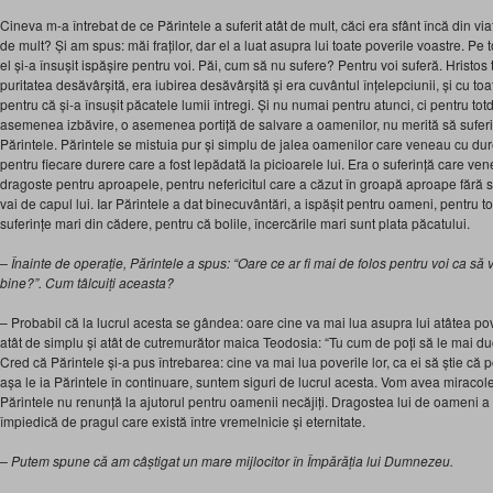
Cineva m-a întrebat de ce Părintele a suferit atât de mult, căci era sfânt încă din viaț
de mult? Și am spus: măi fraților, dar el a luat asupra lui toate poverile voastre. Pe t
el și-a însușit ispășire pentru voi. Păi, cum să nu sufere? Pentru voi suferă. Hristo
puritatea desăvârșită, era iubirea desăvârșită și era cuvântul înțelepciunii, și cu toa
pentru că și-a însușit păcatele lumii întregi. Și nu numai pentru atunci, ci pentru to
asemenea izbăvire, o asemenea portiță de salvare a oamenilor, nu merită să suferi c
Părintele. Părintele se mistuia pur și simplu de jalea oamenilor care veneau cu durer
pentru fiecare durere care a fost lepădată la picioarele lui. Era o suferință care ve
dragoste pentru aproapele, pentru nefericitul care a căzut în groapă aproape fără să
vai de capul lui. Iar Părintele a dat binecuvântări, a ispășit pentru oameni, pentru to
suferințe mari din cădere, pentru că bolile, încercările mari sunt plata păcatului.
– Înainte de operație, Părintele a spus: “Oare ce ar fi mai de folos pentru voi ca să
bine?”. Cum tâlcuiți aceasta?
– Probabil că la lucrul acesta se gândea: oare cine va mai lua asupra lui atâtea po
atât de simplu și atât de cutremurător maica Teodosia: “Tu cum de poți să le mai duci
Cred că Părintele și-a pus întrebarea: cine va mai lua poverile lor, ca ei să știe că 
așa le ia Părintele în continuare, suntem siguri de lucrul acesta. Vom avea miracole
Părintele nu renunță la ajutorul pentru oamenii necăjiți. Dragostea lui de oameni a fo
împiedică de pragul care există între vremelnicie și eternitate.
– Putem spune că am câștigat un mare mijlocitor în Împărăția lui Dumnezeu.