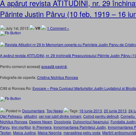
A apărut revista ATITUDINI, nr. 29 închina
Părinte Justin Pârvu (10 feb. 1919 – 16 iu
July 1st, 2013
VR
1 Comment »
A apărut revista ATITUDINI, nr. 29 închinată Preacuviosului Părinte Justin Pârvu (1
Pentru comenzi accesați
această pagină
.
Fotografia de coperta:
Cristina Nichitus Roncea
Cititi si Roncea.Ro:
Evocare – Prea Cuviosul Marturisitor Justin Luptatorul si Biruito
Posted in
Documentare
,
Top News
Tags:
16 iunie 2013
,
20 iunie 2013
,
24 i
Oţel Petrescu
,
atitudini
,
cel mai iubit dintre romani
,
Colind pentru detinuti
,
Corneliu
Nichitus Roncea
,
Despre Neam
,
Doxologia
,
Duhovnicul Neamului
,
Fundatia Justi
Parvu
,
Imn morţilor
,
In Premiera
,
Inmormantarea Parintelui Justin
,
Inmormantarea Pa
Teofan
,
Maica Justina
,
Maica Neonila
,
manastirea petru voda
,
Martirii anticomunist