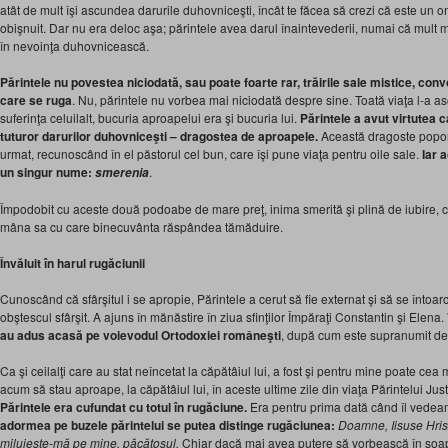
atât de mult îşi ascundea darurile duhovniceşti, încât te făcea să crezi că este un 
obişnuit. Dar nu era deloc aşa; părintele avea darul înaintevederii, numai că mult m
în nevoinţa duhovnicească.
Părintele nu povestea niciodată, sau
poate foarte
rar, trăirile sale mistice, co
care se ruga
. Nu, părintele nu vorbea mai niciodată despre sine. Toată viaţa l-a ascu
suferinţa celuilalt, bucuria aproapelui era şi bucuria lui.
Părintele a avut virtutea 
tuturor
darurilor duhovniceşti – dragostea de aproapele.
Această dragoste poporul
urmat, recunoscând în el păstorul cel bun, care îşi pune viaţa pentru oile sale.
Iar 
un singur nume:
.
smerenia
Împodobit cu aceste două podoabe de mare preţ, inima smerită şi plină de iubire, c
mâna sa cu care binecuvânta răspândea tămăduire.
Învăluit în harul rugăciunii
Cunoscând că sfârşitul i se apropie, Părintele a cerut să fie externat şi să se întoa
obştescul sfârşit. A ajuns în mănăstire în ziua sfinţilor Împăraţi Constantin şi Elena.
au adus acasă pe voievodul Ortodoxiei româneşti
, după cum este supranumit de
Ca şi ceilalţi care au stat neîncetat la căpătâiul lui, a fost şi pentru mine poate 
acum să stau aproape, la căpătâiul lui, în aceste ultime zile din viaţa Părintelui Jus
Părintele era cufundat cu totul în rugăciune.
Era pentru prima dată când îl vedea
adormea pe buzele părintelui se putea distinge rugăciunea:
Doamne, Iisuse Hris
miluieşte-mă pe mine, păcătosul
.
Chiar dacă mai avea putere să vorbească în şoa