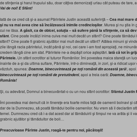
de sfinţenia şi harul trupului său, doar câţiva demonizaţi urlau cât puteau de tare, a
Vai de noi! E
Sfânt
!
Iată de ce cred că şi-a asumat Părintele Justin această suferinţă –
Cea mai mare d
şi nu va mai avea cine să încălzească inimile credincioşilor
. Murea şi nu ştia în 
cui ne lăsa.
A găsit, ca de
obicei, soluţia – să sufere până la sfinţenie, ca să dev
sfânt
. Cine poate încălzi inima cuiva mai mult decât un sfânt? Cine poate tămădui b
sfânt? Cine poate fi grabnic ajutător mai mult decât un sfânt? Atâtea minuni şi vin
zile lângă racla părintelui, încât până şi noi, cei care i-am fost apropiaţi, ne minu
credem lângă cine am stat. Părintele ne-a depăşit orice aşteptări.
Iată că tot în gri
Părintele.
Un sfânt ocrotitor al tuturor Românilor. Îmi povestea maica stareţă un lu
înainte de a-şi da ultima suflare, Părintele, într-o dimineaţă, în zori, şi-a ridicat uşo
văzduh, spunea:
!, apo
Doamne, binecuvintează pe toţi românii din această ţară
, apoi a treia oară:
binecuvintează pe toţi românii de pretutindeni
Doamne, binecu
România!
Şi, cu adevărat, Domnul a binecuvântat-o cu un nou sfânt ocrotitor:
Sfântul Justin
Îmi povestea mai demult că în tinereţe era foarte milos faţă de oamenii bolnavi şi că 
dar de la Dumnezeu, să poată tămădui bolile oamenilor. Nu vrem să îl declarăm sf
temei. Dumnezeu cred că i-a dat acest dar al tămăduirii şi timpul ne va arăta şi îi va
grabnic ajutător şi tămăduitor de boli…
Preacuvioase Părinte Justin, roagă-te pentru noi, păcătoşii!