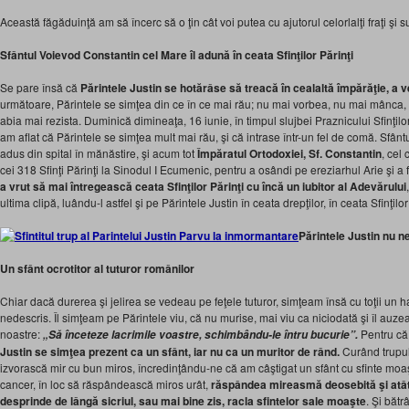
Această făgăduinţă am să încerc să o ţin cât voi putea cu ajutorul celorlalţi fraţi şi s
Sfântul Voievod Constantin cel Mare îl adună în ceata Sfinţilor Părinţi
Se pare însă că
Părintele Justin se hotărâse să treacă în cealaltă împărăţie, a v
următoare, Părintele se simţea din ce în ce mai rău; nu mai vorbea, nu mai mânca, p
abia mai rezista. Duminică dimineaţa, 16 iunie, în timpul slujbei Praznicului Sfinţilo
am aflat că Părintele se simţea mult mai rău, şi că intrase într-un fel de comă. Sfân
adus din spital în mănăstire, şi acum tot
Împăratul
Ortodoxiei, Sf. Constantin
, cel
cei 318 Sfinţi Părinţi la Sinodul I Ecumenic, pentru a osândi pe ereziarhul Arie şi a
a vrut să mai întregească
c
eata Sfinţilor Părinţi cu încă un iubitor al Adevărului
ultima clipă, luându-l astfel şi pe Părintele Justin în ceata drepţilor, în ceata Sfinţilor
P
ărintele Justin nu n
Un sfânt ocrotitor al tuturor românilor
Chiar dacă durerea şi jelirea se vedeau pe feţele tuturor, simţeam însă cu toţii un 
nedescris. Îl simţeam pe Părintele viu, că nu murise, mai viu ca niciodată şi îl auz
noastre:
Pentru că
„Să înceteze lacrimile voastre, schimbâ
ndu-l
e întru bucurie”
.
Justin se simţea prezent ca un sfânt, iar nu ca un muritor de rând.
Curând trupul
izvorască mir cu bun miros, încredinţându-ne că am câştigat un sfânt cu sfinte moaşt
cancer, în loc să răspândească miros urât,
răspândea mireasmă deosebită şi atâta
desprinde de lângă sicriul, sau mai bine
zis, racla sfintelor
sale moaşte
. Şi bătrâ