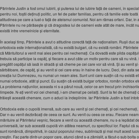
Părintele Justin a fost omul iubirii, și puterea lui de iubire față de oameni, în special,
pentru noi, foștii deținuți politic, un fel de pater familias, pentru că familie este to
atitudinea pe care a luat-o față de ateismul comunist. Noi am rămas orfani. Dar, în 
Părintele nu ne părăsește și că dragostea lui de oameni este atât de mare, încât n
există între vremelnicie și eternitate.
În același timp, Părintele a avut o atitudine corectă față de naționalism. Rușii du
ortodoxia este internaționalistă, că nu există bulgari, că nu există români. Părintele
că Mântuitorul a venit mai ales pentru cei nechemați. Ca dovadă este pilda ospățul
trebuia să participe la ospăț, și fiecare a avut câte un motiv pentru care să nu vină. 
pregătit ospățul să iasă în stradă și să cheme pe cei care vor să vină. Și au venit și
sărbătoare, de ospăț, și au venit si cei care erau în haine de lucru. Deci, din asta 
creația lui Dumnezeu, nu numai un neam ales. Sunt unii care susțin că nu există etn
numai ortodoxie, atât și punct. Eu susțin că există bulgar ortodox, român ortodox e
La problema națiunilor, aceasta ni s-a părut nouă, celor ce am trecut prin închisor
limpede. N-ați venit voi cei chemați, i-am chemat pe ceilalți. Sunt la fel de chemați 
trăiești această chemare, cum o aduci la îndeplinire. Iar Părintele Justin a fost înto
Ortodoxia este o cupolă imensă, sub care au venit și cei chemați, și cei nechemați
Dar n-au venit dezbrăcați de ceea ce sunt. Au venit cu ceea ce erau. Fiecare neam
mântuire al Părintelui veșnic, fiecare a venit cu această chemare, nu s-a lepădat d
universală, iar sub această cupolă vin atâtea neamuri, cu specificul lor. Faptul că 
sunt româncă, dimpotrivă, în cazul poporului meu, subliniază și mai mult acest lucr
creștin. Fac parte dintr-un popor care, atunci când s-a zămislit, a făcut-o sub bolta o