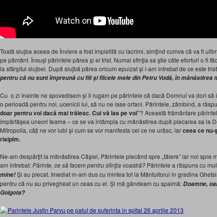
Toată slujba aceea de Înviere a fost împletită cu lacrimi, simţind cumva că va fi ulti
pe pământ. Însuşi părintele părea şi el trist. Numai sfinţia sa ştie câte eforturi o fi 
la sfârşitul slujbei. După slujbă părea oricum epuizat şi l-am întrebat de ce este tri
pentru că nu sunt împreună cu fiii şi fiicele mele din Petru Vodă, în mănăstirea 
Cu o zi înainte ne spovedisem şi îl rugam pe părintele că dacă Domnul va dori să îl ia
o perioadă pentru noi, ucenicii lui, să nu ne lase orfani. Părintele, zâmbind, a ră
doar pentru
voi dacă mai trăiesc. Cui vă las pe voi”
? Această frământare părinte
împărtăşea uneori teama – ce se va întâmpla cu mănăstirea după plecarea sa la Dom
Mitropolia, câţi ne vor iubi şi cum se vor manifesta cei ce ne urăsc, iar
ceea ce
nu-ş
risipi
m.
Ne-am despărţit la mănăstirea Căşiel, Părintele plecând spre „tăiere” iar noi spre măn
am întrebat:
Părinte, ce să facem pentru sfinţia voastră?
Părintele a răspuns cu mul
Şi au plecat. Imediat m-am dus cu mintea tot la Mântuitorul în gradina Ghetsi
mine!
pentru că nu au privegheat un ceas cu el. Şi mă gândeam cu spaimă:
Doamne, oar
Golgota?