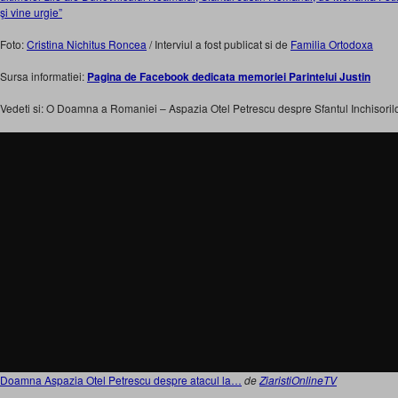
şi vine urgie”
Foto:
Cristina Nichitus Roncea
/ Interviul a fost publicat si de
Familia Ortodoxa
Sursa informatiei:
Pagina de Facebook dedicata memoriei Parintelui Justin
Vedeti si: O Doamna a Romaniei – Aspazia Otel Petrescu despre Sfantul Inchisorilo
Doamna Aspazia Otel Petrescu despre atacul la…
de
ZiaristiOnlineTV