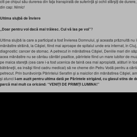
citi pe chipul său durerea din faţa transpirată de suferinţă şi ochii sfârşiţi de durer
din cap:
Nimic!
Ultima slujbă de Înviere
„Doar pentru voi dacă mai trăiesc. Cui vă las pe voi”
?
Ultima slujbă la care a participat a fost Învierea Domnului, şi aceasta prăznuită nu în
mănăstire străină, la Căşiel, fiind mai aproape de spitalul unde era internat, în Cluj
diagnostic: cancer de stomac. A petrecut în mănăstirea Căşiel, Deniile mari din să
acea mănăstire nu se cântau cântări psaltice, părintele fiind un mare iubitor de muz
pe maica stareţă (cea care i-a fost ucenica de taină cea mai apropiată, alături în toa
bătrâneţii, ea însăşi fiind cadru medical) să ne cheme din Petru Vodă pentru a cânta 
petrecut. Prin bunăvoinţa Părintelui Serafim şi a maicilor din mănăstirea Căşiel, am
şi atunci
l-am auzit pentru ultima dată pe Părintele strigând, cu glasul stins d
parcă mai
mult ca oricând:
“VENIȚI DE PRIMIȚI LUMINA!”