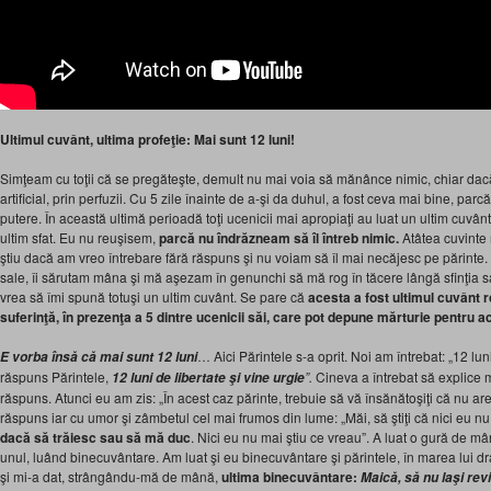
Ultimul cuvânt, ultima profeţie: Mai sunt 12 lun
i!
Simţeam cu toţii că se pregăteşte, demult nu mai voia să mănânce nimic, chiar dacă a
artificial, prin perfuzii. Cu 5 zile înainte de a-şi da duhul, a fost ceva mai bine, par
putere. În această ultimă perioadă toţi ucenicii mai apropiaţi au luat un ultim cuvânt
ultim sfat. Eu nu reuşisem,
parcă nu îndrăzneam să îl întreb nimic.
Atâtea cuvinte 
ştiu dacă am vreo întrebare fără răspuns şi nu voiam să îl mai necăjesc pe părinte.
sale, îi sărutam mâna şi mă aşezam în genunchi să mă rog în tăcere lângă sfinţia sa.
vrea să îmi spună totuşi un ultim cuvânt. Se pare că
acesta
a fost ultimul cuvânt r
suferinţă, în prezenţa a 5 dintre ucenicii săi, care pot depune mărturie pentru a
… Aici Părintele s-a oprit. Noi am întrebat: „12 lu
E vorba
însă că mai sunt 12 luni
răspuns Părintele,
”
.
Cineva a întrebat să explice m
12 luni de libertate şi vine urgie
răspuns. Atunci eu am zis: „În acest caz părinte, trebuie să vă însănătoşiţi că nu are
răspuns iar cu umor şi zâmbetul cel mai frumos din lume: „Măi, să ştiţi că nici eu nu 
dacă să trăiesc sau să mă duc
. Nici eu nu mai ştiu ce vreau”. A luat o gură de m
unul, luând binecuvântare. Am luat şi eu binecuvântare şi părintele, în marea lui d
şi mi-a dat, strângându-mă de mână,
ultima binecuvântare
:
Maică
,
să nu laşi revi