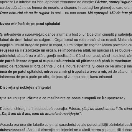
opereze l-a întrebat cu frică, aproape tremurând de emoţie:
Părinte, sunteţi sigur
ca dovadă că nu se temea de moarte, a răspuns în acelaşi ton glumeţ cu care eram obi
. În rest… nu mor acum.
Doar bisturiul să nu fie
ruginit
Mă aşteaptă 150 de fete şi
Izvora mir încă de pe patul spitalului
Şi într-adevăr a supravieţuit, dar ce a urmat a fost o lună de chin cumplit şi suferinţă.
tuburi de dren, tuburi de oxigen… Organismul nu voia parcă să se refacă. Maica stare
îngrijit cu multă dragoste până la capăt, au trăit clipe de coşmar. Maica povestea 
reuşeau să îi stabilizeze un organ, se îmbolnăvea altul;
nu apucau să se bucure d
părintelui, că apărea o altă urgenţă medicală… Când stomacul, când intestinul, câ
de parcă fiecare organ al trupului său trebuia să pătimească până la maximum 
uimiţi de răbdarea şi forţa părintelui de a îndura suferinţa. Şi ceea ce i-a uimit şi ma
încă de pe patul spitalului
, mirosea a
mir şi trupul său izvora mir,
ori de câte ori 
întorceau de pe o parte pe alta, simţeau şi vedeau acest lucru minunat.
Discreţia şi nobleţea sfinţeniei
Ştia sau nu ştia Părintele de mai înainte de boala cumplită ce îl cuprinsese
?
Doctorul chirurg l-a întrebat după operaţie:
Părinte, ştiaţi de acest cancer? De când 
„Da, îl am de 5 ani, cam de atunci mă necăjeşte”.
Aceasta era una din laturile cele mai caracteristice ale personalităţii părintelui Just
duhovnicească.
Această discreţie a sfinţeniei ne-a uimit mereu şi pe noi, fiii duhov