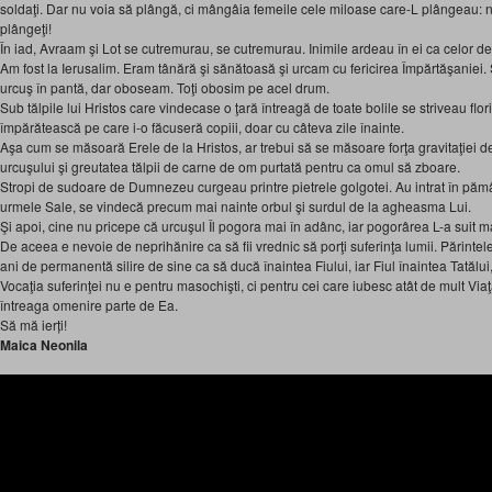
soldaţi. Dar nu voia să plângă, ci mângâia femeile cele miloase care-L plângeau: n
plângeţi!
În iad, Avraam şi Lot se cutremurau, se cutremurau. Inimile ardeau în ei ca celor 
Am fost la Ierusalim. Eram tânără şi sănătoasă şi urcam cu fericirea Împărtăşaniei. 
urcuş în pantă, dar oboseam. Toţi obosim pe acel drum.
Sub tălpile lui Hristos care vindecase o ţară întreagă de toate bolile se striveau flor
împărătească pe care i-o făcuseră copiii, doar cu câteva zile înainte.
Aşa cum se măsoară Erele de la Hristos, ar trebui să se măsoare forţa gravitaţiei de
urcuşului şi greutatea tălpii de carne de om purtată pentru ca omul să zboare.
Stropi de sudoare de Dumnezeu curgeau printre pietrele golgotei. Au intrat în pămân
urmele Sale, se vindecă precum mai nainte orbul şi surdul de la agheasma Lui.
Şi apoi, cine nu pricepe că urcuşul Îl pogora mai în adânc, iar pogorârea L-a suit m
De aceea e nevoie de neprihănire ca să fii vrednic să porţi suferinţa lumii. Părinte
ani de permanentă silire de sine ca să ducă înaintea Fiului, iar Fiul înaintea Tatălui
Vocaţia suferinţei nu e pentru masochişti, ci pentru cei care iubesc atât de mult Via
întreaga omenire parte de Ea.
Să mă ierți!
Maica Neonila