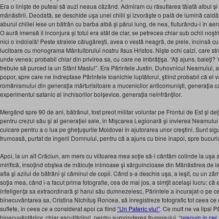
Era o linişte de puteai să auzi neaua căzând. Admiram cu răsuflarea tăiată albul şi 
mănăstirii. Deodată, se deschide uşa unei chilii şi izvorăşte o pală de lumină cald
aburul chiliei iese un bătrân cu barba albă şi părul lung, de nea, fluturându-i în aeru
O aură imensă îl inconjura şi totul era atât de clar, se petrecea chiar sub ochii noşt
nici o îndoială! Peste straiele călugăreşti, avea o vestă neagră, de piele, încinsă c
lucitoare cu monograma Mântuitorului nostru Iisus Hristos. Nişte ochi calzi, care st
unde venea; probabil chiar din privirea sa, cu care ne îmbrăţişa. “Aţi ajuns, baieţi? 
trebuie să purced la un Sfânt Maslu!”. Era Părintele Justin, Duhovnicul Neamului,
popor, spre care ne îndreptase Părintele Ioanichie luptătorul, ştiind probabil că el
românismului din generaţia mărturisitoare a mucenicilor anticomunişti, generaţia c
experimentul satanic al închisorilor bolşevice, generaţia neînfrânţilor.
Mergând spre 90 de ani, bătrânul, fost preot militar voluntar pe Frontul de Est şi deţ
pentru crezul său şi al generaţiei sale, în Mişcarea Legionară şi învierea Neamulu
culcare pentru a o lua pe gheţuşurile Moldovei în ajutorarea unor creştini. Sunt sig
frumoasă, purtat de îngerii Domnului, pentru că a ajuns cu bine înapoi, spre bucuri
Apoi, la un alt Crăciun, am mers cu viitoarea mea soţie să-i cântăm colinde la uşa ac
mirifică, însoţind obştea de măicuţe inimoase şi sârguincioase din Mănăstirea de l
afla şi azilul de bătrâni şi căminul de copii. Când s-a deschis uşa, a ieşit, cu un zâ
soţia mea, când i-a facut prima fotografie, cea de mai jos, a simţit acelaşi lucru: 
inteligenţa sa extraordinară şi harul său dumnezeiesc, Părintele a încurajat-o pe c
binecuvântarea sa, Cristina Nichituş Roncea, să înregistreze fotografic tot ceea ce r
suflete, în ceea ce a considerat apoi ca fiind
“Un Pateric viu!”
. Ce mult ne va lipsi Pă
binecuvântărilor, chiar ascultărilor!, pentru surprinderea frumosului, “
precum în cer,