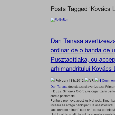
Posts Tagged ‘Kovács L
Dan Tanasa avertizeaza
ordinar de o banda de un
Pusztaottlaka, cu accep
arhimandritului Kovács 
February 11th, 2012
VR
4 Comment
Dan Tanasa
depisteaza si avertizeaza: Primaru
FIDESZ, Simonka György, va organiza in perioa
care o pastoreste.
Pentru a promova acest festival rock, Simonka a
inceara sa atraga participanti la acest festival
facatoare de minuni” care ar fi opera parintelu
Unii localnici sustin faptul ca aceasta asa-zis 