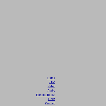
Home
ZIUA
Video
Audio
Roncea Books
Links
Contact