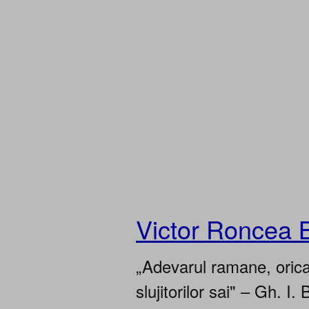
Victor Roncea 
„Adevarul ramane, oricar
slujitorilor sai" – Gh. I. 