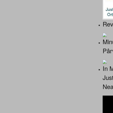
Rev
Minu
Pâr
In 
Jus
Nea