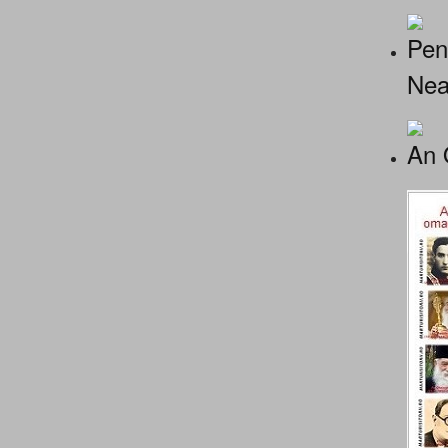
Pen
Nea
An 