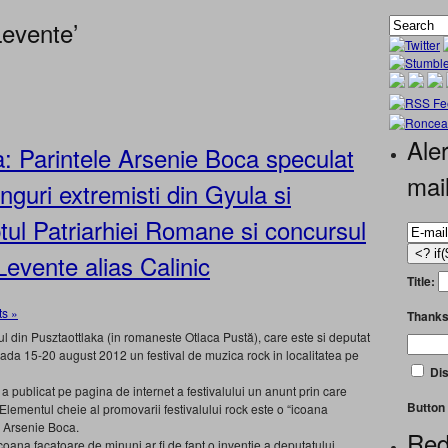
evente’
Aler
: Parintele Arsenie Boca speculat
mai
guri extremisti din Gyula si
tul Patriarhiei Romane si concursul
Levente alias Calinic
Title:
s »
Thanks
l din Pusztaottlaka (in romaneste Otlaca Pustă), care este si deputat
da 15-20 august 2012 un festival de muzica rock in localitatea pe
Dis
 publicat pe pagina de internet a festivalului un anunt prin care
Button 
. Elementul cheie al promovarii festivalului rock este o “icoana
i Arsenie Boca.
Red
icoana facatoare de minuni ar fi de fapt o inventie a deputatului