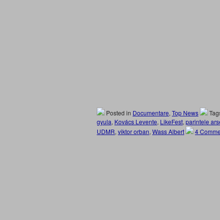
Posted in
Documentare
,
Top News
Tag
gyula
,
Kovács Levente
,
LikeFest
,
parintele ar
UDMR
,
viktor orban
,
Wass Albert
4 Comme