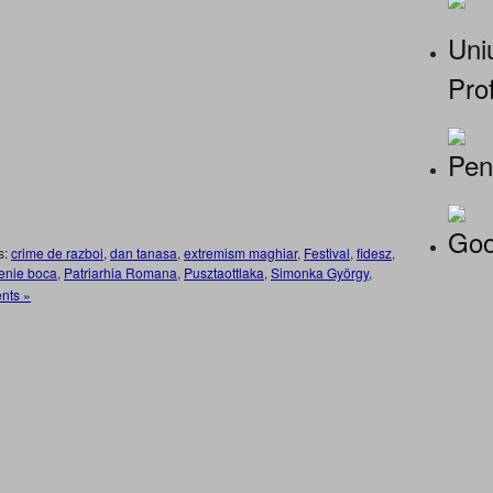
Uniu
Prof
Pen
Goo
s:
crime de razboi
,
dan tanasa
,
extremism maghiar
,
Festival
,
fidesz
,
senie boca
,
Patriarhia Romana
,
Pusztaottlaka
,
Simonka György
,
nts »