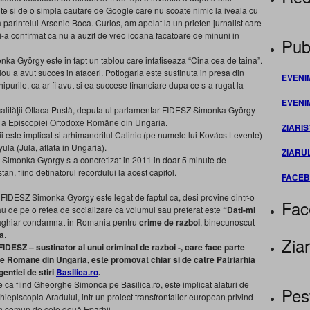
 si de o simpla cautare de Google care nu scoate nimic la iveala cu
parintelui Arsenie Boca. Curios, am apelat la un prieten jurnalist care
mi-a confirmat ca nu a auzit de vreo icoana facatoare de minuni in
Publ
nka György este in fapt un tablou care infatiseaza “Cina cea de taina”.
u a avut succes in afaceri. Potlogaria este sustinuta in presa din
EVENI
ipurile, ca ar fi avut si ea succese financiare dupa ce s-a rugat la
EVENI
ocalităţii Otlaca Pustă, deputatul parlamentar FIDESZ Simonka György
ă a Episcopiei Ortodoxe Române din Ungaria.
ZIARIS
i este implicat si arhimandritul Calinic (pe numele lui Kovács Levente)
la (Jula, aflata in Ungaria).
ZIARU
 Simonka Gyorgy s-a concretizat in 2011 in doar 5 minute de
an, fiind detinatorul recordului la acest capitol.
FACE
ul FIDESZ Simonka Gyorgy este legat de faptul ca, desi provine dintr-o
Fac
sau de pe o retea de socializare ca volumul sau preferat este
“Dati-mi
maghiar condamnat in Romania pentru
crime de razboi
, binecunoscut
ca
.
Ziar
IDESZ – sustinator al unui criminal de razboi -, care face parte
e Române din Ungaria, este promovat chiar si de catre Patriarhia
entiei de stiri
Basilica.ro
.
a fiind Gheorghe Simonca pe Basilica.ro, este implicat alaturi de
Pes
episcopia Aradului, intr-un proiect transfrontalier european privind
 în comun de cele două Eparhii.