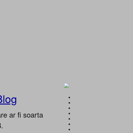
Blog
e ar fi soarta
B.