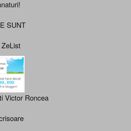
naturi!
NE SUNT
 ZeList
ti Victor Roncea
crisoare