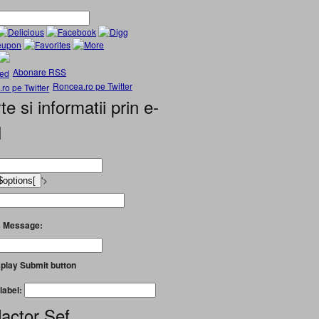
Abonare RSS
Roncea.ro pe Twitter
te si informatii prin e-
l
'>
 Message:
play Submit button
label:
actor Șef