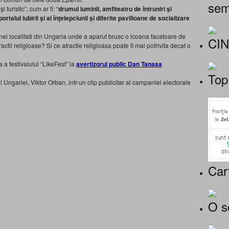
sem
 turistic”, cum ar fi: “
drumul luminii, amfiteatru de întruniri şi
ortalul iubirii şi al înţelepciunii şi diferite pavilioane de socializare
ei localitati din Ungaria unde a aparut brusc o icoana facatoare de
CI
actii religioase? Si ce atractie religioasa poate fi mai potrivita decat o
 a festivalului “LikeFest” la
avertizorul public Dan Tanasa
Top
ngariei, Viktor Orban, intr-un clip publicitar al campaniei electorale
Car
O s