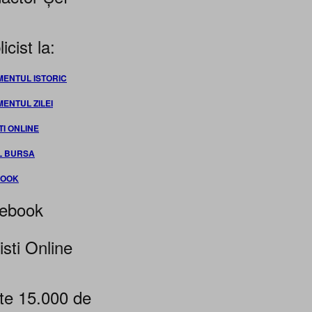
icist la:
MENTUL ISTORIC
MENTUL ZILEI
TI ONLINE
L BURSA
BOOK
ebook
isti Online
te 15.000 de