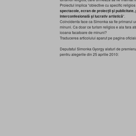
Proiectul implica “obiective cu specific religios şi
spectacole, ecran de proiecţii şi publicitate, p
interconfesională şi lucrativ artistică
“.
Coincidenta face ca Simonka sa fie primarul un
minuni. Ca doar ce turism religios e ala fara atr
icoana facatoare de minuni?
Traducerea articolului aparut pe pagina oficiala
Deputatul Simonka Gyorgy alaturi de premierul U
pentru alegerile din 25 aprilie 2010: