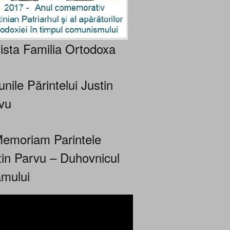
ista Familia Ortodoxa
nile Părintelui Justin
vu
Memoriam Parintele
tin Parvu – Duhovnicul
mului