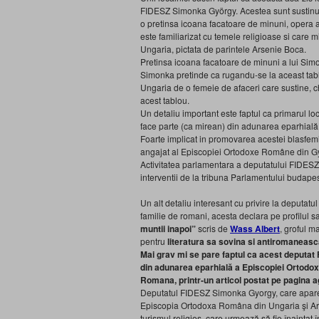
FIDESZ Simonka György. Acestea sunt sustinute
o pretinsa icoana facatoare de minuni, opera a 
este familiarizat cu temele religioase si care 
Ungaria, pictata de parintele Arsenie Boca.
Pretinsa icoana facatoare de minuni a lui Simo
Simonka pretinde ca rugandu-se la aceast tablo
Ungaria de o femeie de afaceri care sustine, ch
acest tablou.
Un detaliu important este faptul ca primarul l
face parte (ca mirean) din adunarea eparhial
Foarte implicat in promovarea acestei blasfemi
angajat al Episcopiei Ortodoxe Române din Gyu
Activitatea parlamentara a deputatului FIDESZ
interventii de la tribuna Parlamentului budapest
Un alt detaliu interesant cu privire la deputat
familie de romani, acesta declara pe profilul 
muntii inapoi”
scris de
Wass Albert
, groful 
pentru
literatura sa sovina si antiromaneas
Mai grav mi se pare faptul ca acest deputat F
din adunarea eparhială a Episcopiei Ortodox
Romana, printr-un articol postat pe pagina ag
Deputatul FIDESZ Simonka Gyorgy, care apare c
Episcopia Ortodoxa Româna din Ungaria şi Arhi
turismul religios, care urmează să fie înaintat