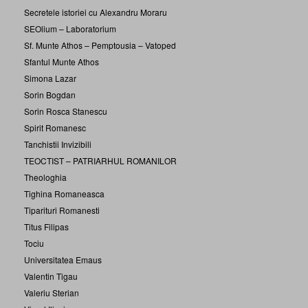
Secretele istoriei cu Alexandru Moraru
SEOlium – Laboratorium
Sf. Munte Athos – Pemptousia – Vatoped
Sfantul Munte Athos
Simona Lazar
Sorin Bogdan
Sorin Rosca Stanescu
Spirit Romanesc
Tanchistii Invizibili
TEOCTIST – PATRIARHUL ROMANILOR
Theologhia
Tighina Romaneasca
Tiparituri Romanesti
Titus Filipas
Tociu
Universitatea Emaus
Valentin Tigau
Valeriu Sterian