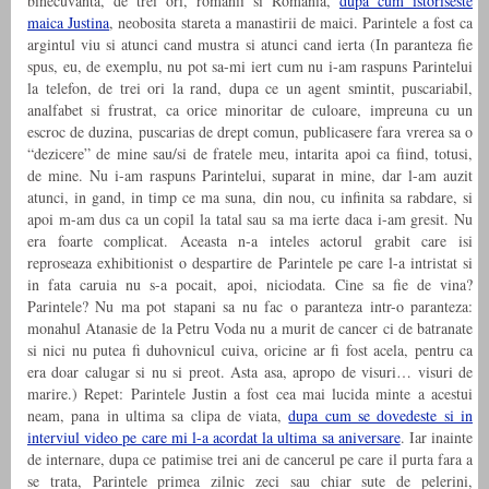
binecuvanta, de trei ori, romanii si Romania,
dupa cum istoriseste
maica Justina
, neobosita stareta a manastirii de maici. Parintele a fost ca
argintul viu si atunci cand mustra si atunci cand ierta (In paranteza fie
spus, eu, de exemplu, nu pot sa-mi iert cum nu i-am raspuns Parintelui
la telefon, de trei ori la rand, dupa ce un agent smintit, puscariabil,
analfabet si frustrat, ca orice minoritar de culoare, impreuna cu un
escroc de duzina, puscarias de drept comun, publicasere fara vrerea sa o
“dezicere” de mine sau/si de fratele meu, intarita apoi ca fiind, totusi,
de mine. Nu i-am raspuns Parintelui, suparat in mine, dar l-am auzit
atunci, in gand, in timp ce ma suna, din nou, cu infinita sa rabdare, si
apoi m-am dus ca un copil la tatal sau sa ma ierte daca i-am gresit. Nu
era foarte complicat. Aceasta n-a inteles actorul grabit care isi
reproseaza exhibitionist o despartire de Parintele pe care l-a intristat si
in fata caruia nu s-a pocait, apoi, niciodata. Cine sa fie de vina?
Parintele? Nu ma pot stapani sa nu fac o paranteza intr-o paranteza:
monahul Atanasie de la Petru Voda nu a murit de cancer ci de batranate
si nici nu putea fi duhovnicul cuiva, oricine ar fi fost acela, pentru ca
era doar calugar si nu si preot. Asta asa, apropo de visuri… visuri de
marire.) Repet: Parintele Justin a fost cea mai lucida minte a acestui
neam, pana in ultima sa clipa de viata,
dupa cum se dovedeste si in
interviul video pe care mi l-a acordat la ultima sa aniversare
. Iar inainte
de internare, dupa ce patimise trei ani de cancerul pe care il purta fara a
se trata, Parintele primea zilnic zeci sau chiar sute de pelerini,