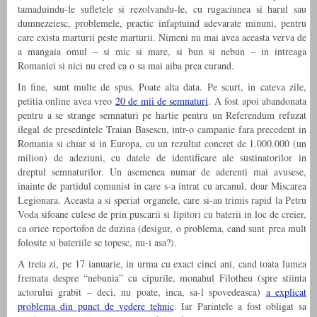
tamaduindu-le sufletele si rezolvandu-le, cu rugaciunea si harul sau
dumnezeiesc, problemele, practic infaptuind adevarate minuni, pentru
care exista marturii peste marturii. Nimeni nu mai avea aceasta verva de
a mangaia omul – si mic si mare, si bun si nebun – in intreaga
Romaniei si nici nu cred ca o sa mai aiba prea curand.
In fine, sunt multe de spus. Poate alta data. Pe scurt, in cateva zile,
petitia online avea vreo
20 de mii de semnaturi
. A fost apoi abandonata
pentru a se strange semnaturi pe hartie pentru un Referendum refuzat
ilegal de presedintele Traian Basescu, intr-o campanie fara precedent in
Romania si chiar si in Europa, cu un rezultat concret de 1.000.000 (un
milion) de adeziuni, cu datele de identificare ale sustinatorilor in
dreptul semnaturilor. Un asemenea numar de aderenti mai avusese,
inainte de partidul comunist in care s-a intrat cu arcanul, doar Miscarea
Legionara. Aceasta a si speriat organele, care si-au trimis rapid la Petru
Voda sifoane culese de prin puscarii si lipitori cu baterii in loc de creier,
ca orice reportofon de duzina (desigur, o problema, cand sunt prea mult
folosite si bateriile se topesc, nu-i asa?).
A treia zi, pe 17 ianuarie, in urma cu exact cinci ani, cand toata lumea
fremata despre “nebunia” cu cipurile, monahul Filotheu (spre stiinta
actorului grabit – deci, nu poate, inca, sa-l spovedeasca)
a explicat
problema din punct de vedere tehnic
. Iar Parintele a fost obligat sa