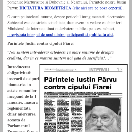
pomenire Marturisitor si Duhovnic al Neamului, Parintele nostru Justin
DICTATURA BIOMETRICA
Parvu:
(clic aici sau pe poza copertii).
O carte pe intelesul tuturor, despre pericolul inregimentarii electronice.
Subiectul este de stricta actualitate, daca avem in vedere ca chiar ieri
Ministerul de Interne a tinut o dezbatere publica pe acest subiect,
publicata aici
.
inregistrata integral de unul dintre participanti si
Parintele Justin contra cipului Fiarei
“Noi suntem intr-adevar ortodocsi cu mare renume de dreapta
credinta, dar in ce masura suntem noi gata de sacrificiu?…”
Introducerea
obligativitatii
inserarii de cipuri
biometrice in
actele romanilor
incepand de la 1
ianuarie, masura
reglementata
chiar miercurea
aceasta de
Parlamentul
European, fara a