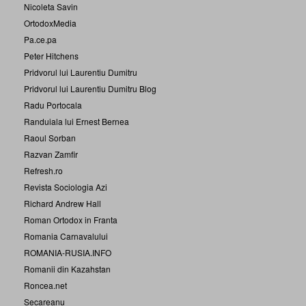
Nicoleta Savin
OrtodoxMedia
Pa.ce.pa
Peter Hitchens
Pridvorul lui Laurentiu Dumitru
Pridvorul lui Laurentiu Dumitru Blog
Radu Portocala
Randuiala lui Ernest Bernea
Raoul Sorban
Razvan Zamfir
Refresh.ro
Revista Sociologia Azi
Richard Andrew Hall
Roman Ortodox in Franta
Romania Carnavalului
ROMANIA-RUSIA.INFO
Romanii din Kazahstan
Roncea.net
Secareanu