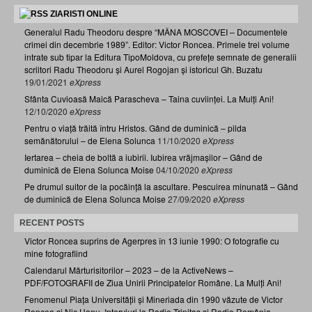
ZIARISTI ONLINE
Generalul Radu Theodoru despre “MÂNA MOSCOVEI – Documentele
crimei din decembrie 1989”. Editor: Victor Roncea. Primele trei volume
intrate sub tipar la Editura TipoMoldova, cu prefețe semnate de generalii
scriitori Radu Theodoru și Aurel Rogojan și istoricul Gh. Buzatu
19/01/2021
eXpress
Sfânta Cuvioasă Maică Parascheva – Taina cuviinței. La Mulți Ani!
12/10/2020
eXpress
Pentru o viață trăită întru Hristos. Gând de duminică – pilda
semănătorului – de Elena Solunca
11/10/2020
eXpress
Iertarea – cheia de boltă a iubirii. Iubirea vrăjmașilor – Gând de
duminică de Elena Solunca Moise
04/10/2020
eXpress
Pe drumul suitor de la pocăință la ascultare. Pescuirea minunată – Gând
de duminică de Elena Solunca Moise
27/09/2020
eXpress
RECENT POSTS
Victor Roncea suprins de Agerpres în 13 iunie 1990: O fotografie cu
mine fotografiind
Calendarul Mărturisitorilor – 2023 – de la ActiveNews –
PDF/FOTOGRAFII de Ziua Unirii Principatelor Române. La Mulți Ani!
Fenomenul Piața Universității și Mineriada din 1990 văzute de Victor
Roncea și Nic Hanu. Interviuri la Radio Trinitas și Radio România