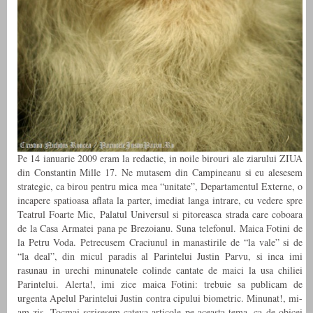
Pe 14 ianuarie 2009 eram la redactie, in noile birouri ale ziarului ZIUA
din Constantin Mille 17. Ne mutasem din Campineanu si eu alesesem
strategic, ca birou pentru mica mea “unitate”, Departamentul Externe, o
incapere spatioasa aflata la parter, imediat langa intrare, cu vedere spre
Teatrul Foarte Mic, Palatul Universul si pitoreasca strada care coboara
de la Casa Armatei pana pe Brezoianu. Suna telefonul. Maica Fotini de
la Petru Voda. Petrecusem Craciunul in manastirile de “la vale” si de
“la deal”, din micul paradis al Parintelui Justin Parvu, si inca imi
rasunau in urechi minunatele colinde cantate de maici la usa chiliei
Parintelui. Alerta!, imi zice maica Fotini: trebuie sa publicam de
urgenta Apelul Parintelui Justin contra cipului biometric. Minunat!, mi-
am zis. Tocmai scrisesem cateva articole pe aceasta tema, ca de obicei