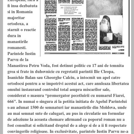
fi insa dezbatuta
si in Romania
majoritar
ortodoxa, a
starnit o reactie
dura in
manastirile
romanesti.
Parintele Iustin
Parvu de la
Manastirea Petru Voda, fost detinut politic cu 17 ani de temnita
grea si frate in duhovnicie cu regretatii parintii Ilie Cleopa,
Ioanichie Balan sau Gheorghe Calciu, a intocmit un apel catre
ortodocsi pentru a se impotrivi acestui act, care anuleaza libertatea
omului instaurand controlul total asupra miscarilor sale,
considerat o masura “premergator pecetluirii cu numarul Fiarei,
666”. In numai o singura zi la petitia initiata de Apelul Parintelui
s-au adunat 1500 de semnaturi iar manastirile din Moldova, unde
au mai semnat sute de calugari, au pus in circulatie un formular
de adeziune la aceasta chemare afirmand ca poporul roman nu a
fost consultat si solicitand dreptul de a alege si de a ii fi respectate
convingerile religioase. In exclusivitate, parintele Iustin Parvu ne-a