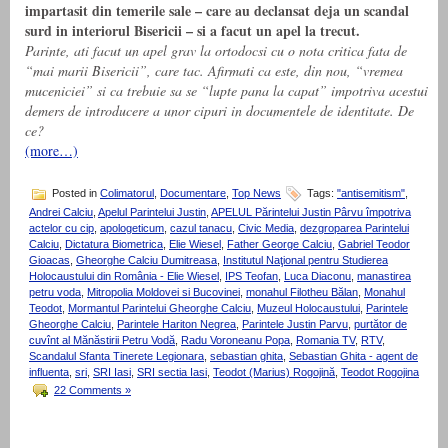
impartasit din temerile sale – care au declansat deja un scandal
surd in interiorul Bisericii – si a facut un apel la trecut.
Parinte, ati facut un apel grav la ortodocsi cu o nota critica fata de
“mai marii Bisericii”, care tac. Afirmati ca este, din nou, “vremea
muceniciei” si ca trebuie sa se “lupte pana la capat” impotriva acestui
demers de introducere a unor cipuri in documentele de identitate. De
ce?
(more…)
Posted in
Colimatorul
,
Documentare
,
Top News
Tags:
"antisemitism"
,
Andrei Calciu
,
Apelul Parintelui Justin
,
APELUL Părintelui Justin Pârvu împotriva
actelor cu cip
,
apologeticum
,
cazul tanacu
,
Civic Media
,
dezgroparea Parintelui
Calciu
,
Dictatura Biometrica
,
Elie Wiesel
,
Father George Calciu
,
Gabriel Teodor
Gioacas
,
Gheorghe Calciu Dumitreasa
,
Institutul Naţional pentru Studierea
Holocaustului din România - Elie Wiesel
,
IPS Teofan
,
Luca Diaconu
,
manastirea
petru voda
,
Mitropolia Moldovei si Bucovinei
,
monahul Filotheu Bălan
,
Monahul
Teodot
,
Mormantul Parintelui Gheorghe Calciu
,
Muzeul Holocaustului
,
Parintele
Gheorghe Calciu
,
Parintele Hariton Negrea
,
Parintele Justin Parvu
,
purtător de
cuvînt al Mănăstirii Petru Vodă
,
Radu Voroneanu Popa
,
Romania TV
,
RTV
,
Scandalul Sfanta Tinerete Legionara
,
sebastian ghita
,
Sebastian Ghita - agent de
influenta
,
sri
,
SRI Iasi
,
SRI sectia Iasi
,
Teodot (Marius) Rogojină
,
Teodot Rogojina
22 Comments »