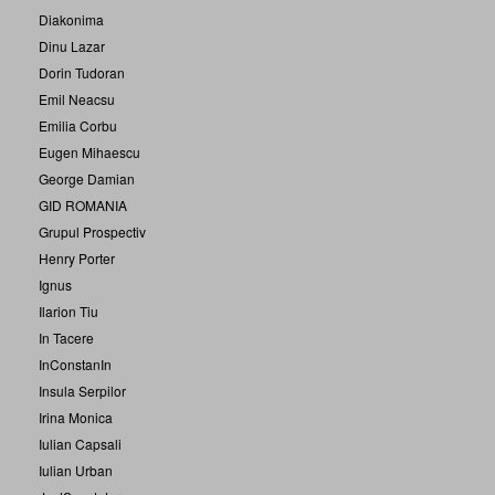
Diakonima
Dinu Lazar
Dorin Tudoran
Emil Neacsu
Emilia Corbu
Eugen Mihaescu
George Damian
GID ROMANIA
Grupul Prospectiv
Henry Porter
Ignus
Ilarion Tiu
In Tacere
InConstanIn
Insula Serpilor
Irina Monica
Iulian Capsali
Iulian Urban