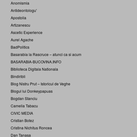
Anomismia
Antideontologu'
Apostolia
Artizanescu
Ascetic Experience
Aurel Agache
BadPolitics
Basarabia la Rascruce – atunci ca si acum
BASARABIA-BUCOVINA.INFO
Biblioteca Digitala Nationala
Bindiribli
Blog Nistru Prut – Istoricul de Veghe
Blogul lui Donkeypapuas
Bogdan Stanciu
Camelia Tabacu
CIVIC MEDIA
Cristian Botez
Cristina Nichitus Roncea
Dan Tanasa