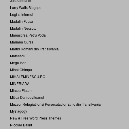
JustSpectator
Larry Watts Blogspot
Legi si Internet
Madalin Focsa
Madalin Necsutu
Manastirea Petru Voda
Mariana Gurza
Martiri Romani din Transilvania
Mateescu
Mega Ison
Mihai Ghimpu
MIHAI-EMINESCU.RO
MINERIADA
Mircea Platon
Mitica Damboviteanul
Muzeul Refugiatilor si Persecutatilor Etnic din Transilvania
Mystagogy
New & Free Word Press Themes
Nicolae Balint