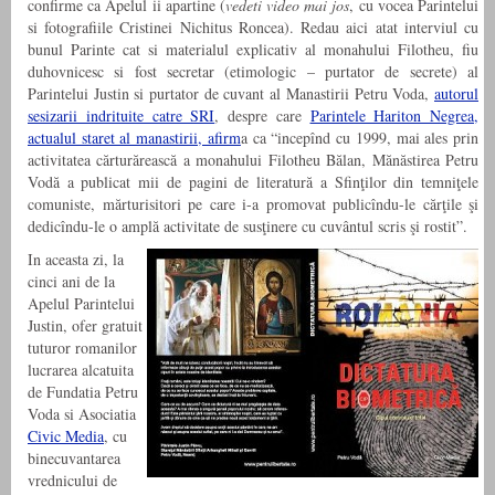
confirme ca Apelul ii apartine (
vedeti video mai jos
, cu vocea Parintelui
si fotografiile Cristinei Nichitus Roncea). Redau aici atat interviul cu
bunul Parinte cat si materialul explicativ al monahului Filotheu, fiu
duhovnicesc si fost secretar (etimologic – purtator de secrete) al
Parintelui Justin si purtator de cuvant al Manastirii Petru Voda,
autorul
sesizarii indrituite catre SRI
, despre care
Parintele Hariton Negrea,
actualul staret al manastirii, afirm
a ca “incepînd cu 1999, mai ales prin
activitatea cărturărească a monahului Filotheu Bălan, Mănăstirea Petru
Vodă a publicat mii de pagini de literatură a Sfinţilor din temniţele
comuniste, mărturisitori pe care i-a promovat publicîndu-le cărţile şi
dedicîndu-le o amplă activitate de susţinere cu cuvântul scris şi rostit”.
In aceasta zi, la
cinci ani de la
Apelul Parintelui
Justin, ofer gratuit
tuturor romanilor
lucrarea alcatuita
de Fundatia Petru
Voda si Asociatia
Civic Media
, cu
binecuvantarea
vrednicului de