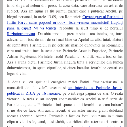
fiind singurul nebun din presa, la acea data, care abordase un astfel de
subiect. Asa am ajuns sa fiu primul ziarist care a publicat Apelul, pe
blogul personal, la orele 13.09, ora Romaniei:
Cuvant grav al Parintelui
Iustin Parvu catre poporul ortodox: Este vremea muceniciei! Luptaţi
până la capăt! Nu vă temeţi!
reprodus la scurt timp si de portalul
Razbointrucuvant
. De abia tarziu – prea tarziu – am inteles, ca, intr-
adevar, ar fi fost de mii de ori mai bine ca Apelul sa aiba intai, alaturi
de semnatura Parintelui, si pe cele ale marilor duhovnici ai Romaniei,
care mai traiau inca la acea data: Parintele Arsenie Papacioc, Parintele
Adrian Fageteanu, Parintele Teofil Paraian…. si altii. Asa a fost sa fie.
Asa a ajuns bietul Parintele Justin singura tinta a serviciilor din lumea
duhovniceasca, in speta cipurilor, si ciuca batailor ierarhilor certati cu
legea divina.
A doua zi, cu sprijinul energicei maici Fotini, “maica-ziarista” a
manastirii de “la vale”, aveam si
un interviu cu Parintele Justin,
publicat in ZIUA pe 16 ianuarie
, pe o intreaga pagina de ziar. O reala
victorie! A treia zi au inceput contestatiile: ca Apelul n-ar fi scris de
Parinte, etc, etc… Parintele – imi spuneau unii ierarhi – e “cam batran”
si nu stie ce face. Am auzit, recent, si un actor mereu grabit debitand
aceasta aberatie. Aiurea! Parintele a fost ca focul viu pana in ultima
clipa a vietii sale, cand, desi slabit, s-a ridicat din asternuturi pentru a