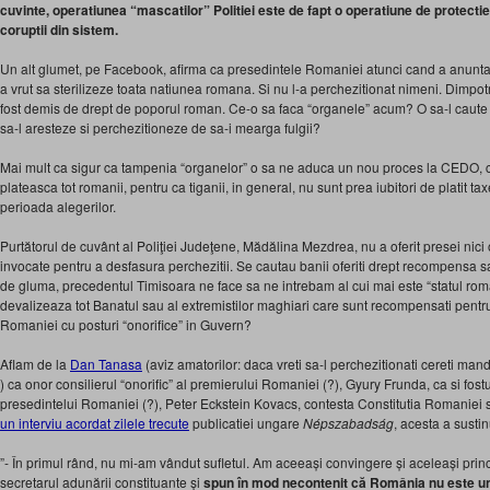
cuvinte, operatiunea “mascatilor” Politiei este de fapt o operatiune de protectie 
coruptii din sistem.
Un alt glumet, pe Facebook, afirma ca presedintele Romaniei atunci cand a anuntat t
a vrut sa sterilizeze toata natiunea romana. Si nu l-a perchezitionat nimeni. Dimpotriv
fost demis de drept de poporul roman. Ce-o sa faca “organele” acum? O sa-l caute
sa-l aresteze si perchezitioneze de sa-i mearga fulgii?
Mai mult ca sigur ca tampenia “organelor” o sa ne aduca un nou proces la CEDO, c
plateasca tot romanii, pentru ca tiganii, in general, nu sunt prea iubitori de platit ta
perioada alegerilor.
Purtătorul de cuvânt al Poliţiei Judeţene, Mădălina Mezdrea, nu a oferit presei nici 
invocate pentru a desfasura perchezitii. Se cautau banii oferiti drept recompensa
de gluma, precedentul Timisoara ne face sa ne intrebam al cui mai este “statul roma
devalizeaza tot Banatul sau al extremistilor maghiari care sunt recompensati pentru
Romaniei cu posturi “onorifice” in Guvern?
Aflam de la
Dan Tanasa
(aviz amatorilor: daca vreti sa-l perchezitionati cereti mand
) ca onor consilierul “onorific” al premierului Romaniei (?), Gyury Frunda, ca si fostu
presedintelui Romaniei (?), Peter Eckstein Kovacs, contesta Constitutia Romaniei si 
un interviu acordat zilele trecute
publicatiei ungare
Népszabadság
, acesta a susti
”- În primul rând, nu mi-am vândut sufletul. Am aceeași convingere și aceleași princ
secretarul adunării constituante și
spun în mod necontenit că România nu este un 