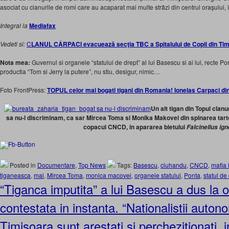
asociat cu clanurile de romi care au acaparat mai multe străzi din centrul oraşului, 
Integral la
Mediafax
Vedeti si:
C
LANUL CÂRPACI evacuează secţia TBC a Spitalului de Copii din Ti
Nota mea:
Guvernul si organele “statului de drept” al lui Basescu si ai lui, recte Po
productia “Tom si Jerry la putere”, nu stiu, desigur, nimic…
Foto FrontPress:
TOPUL celor mai bogati tigani din Romania! Ionelas Carpaci di
Un alt tigan din Topul clanu
sa nu-l discriminam, ca sar Mircea Toma si Monika Makovei din spinarea tarto
copacul CNCD, in apararea bietului
Falcinellus ig
Posted in
Documentare
,
Top News
Tags:
Basescu
,
ciuhandu
,
CNCD
,
mafia 
tiganeasca
,
mai
,
Mircea Toma
,
monica macovei
,
organele statului
,
Ponta
,
statul de
“Tiganca imputita” a lui Basescu a dus la
contestata in instanta. “Nationalistii autono
Timisoara sunt arestati si perchezitionati,