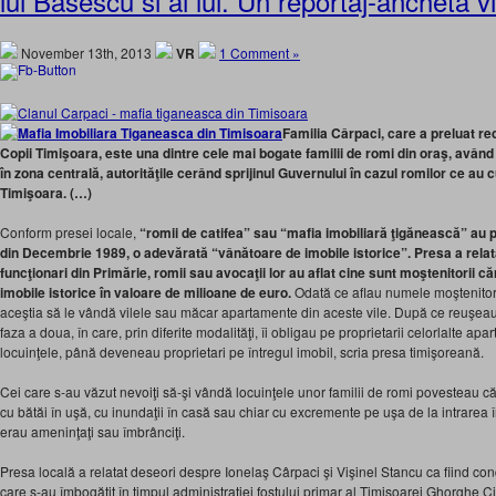
lui Basescu si ai lui. Un reportaj-ancheta 
November 13th, 2013
VR
1 Comment »
Familia Cârpaci, care a preluat rec
Copii Timişoara, este una dintre cele mai bogate familii de romi din oraş, având
în zona centrală, autorităţile cerând sprijinul Guvernului în cazul romilor ce au 
Timişoara. (…)
Conform presei locale,
“romii de catifea” sau “mafia imobiliară ţigănească” au p
din Decembrie 1989, o adevărată “vânătoare de imobile istorice”. Presa a relat
funcţionari din Primărie, romii sau avocaţii lor au aflat cine sunt moştenitorii 
imobile istorice în valoare de milioane de euro.
Odată ce aflau numele moştenitori
aceştia să le vândă vilele sau măcar apartamente din aceste vile. După ce reuşeau s
faza a doua, în care, prin diferite modalităţi, îi obligau pe proprietarii celorlalte a
locuinţele, până deveneau proprietari pe întregul imobil, scria presa timişoreană.
Cei care s-au văzut nevoiţi să-şi vândă locuinţele unor familii de romi povesteau c
cu bătăi în uşă, cu inundaţii în casă sau chiar cu excremente pe uşa de la intrarea în
erau ameninţaţi sau îmbrânciţi.
Presa locală a relatat deseori despre Ionelaş Cârpaci şi Vişinel Stancu ca fiind con
care s-au îmbogăţit în timpul administraţiei fostului primar al Timişoarei Ghorghe C