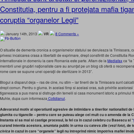
Constitutia, pentru a fi protejata mafia tig
coruptia “organelor Legii”
January 14th, 2013
VR
8 Comments »
O situatie de dementa cronica a organismelor statului se deruleaza la Timisoara, c
privesc incalcarea crasa a libertatii de exprimare, drept consfintit de Constitutia R
internationale in domeniu la care Romania este parte. Aflam de la
Mediafax
ca “la 
membrii unei grupări naţionaliste care au anunţat pe un blog că oferă o recompensă
rome care se supune unei operaţii de sterilizare în 2013”.
Blogul a disparut deja – ras de cine, nu stim – iar tinerii de la Timisoara sunt calcati
drept comun. Pentru o gluma. In acelasi timp si acelasi oras, sub privirile acelorasi
tiganeasca a pus mana si distruge din temelii si casa monument istoric a primului f
Muhle, dupa cum informeaza
Cotidianul
.
Adevaratul motiv al operatiunii agresive de intimidare a tinerilor nationalisti de
glumita cu tigancile – pentru care se puteau alege cel mult cu o amenda de la 
Instanta si sa mai si castige procesul, la fel ca in cazul celebru cu Basescu si “
curand intentia acestora, anuntata public in urma cu cateva zile (
), de 
vezi foto
in cazul in care “organele” legii nu intreprind nimic impotriva mafiei imobi
civica