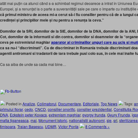
atât mai puțin ca atunci când s-a schimbat regimul deoarece a intrat în Uniunea E
Europei, și a renunțat la o parte a suveranității sale pe care o împarte cu instituții
că primul ministru de aceea mi-a cerut să-i fiu consilier pentru că de a lungul 
credinței și principiilor mele și nu pentru a renunța la ceva.”
Domnilor de la SRI, domnilor de la SIE, domnilor de la DNA, domnilor de la ANI,
Cot, domnilor de la informatii si din contra, domnilor si doamnelor de la “organe
ceva pe extremistul maghiar
aparator al criminalilor unguri care au ucis si mut
ca sa nu-l “discriminati”. Ca de discriminat in Romania trebuie discriminati doar
agentii antiromani si tradatorii de tara trebuie pusi colo sus, in cele mai inalte f
Ca sa aiba de unde sa cada mai bine…
Posted in
Analize
,
Colimatorul
,
Documentare
,
Editoriale
,
Top News
Tags:
an
primului florar
,
cedo
,
CNCD
,
consilier onorific
,
consilier prezidential
,
Constitutia R
DNA
,
Eckstein peter Kovacs
,
extremism maghiar
,
gyorgy frunda
,
Gyury Frunda
,
igpr
mafia tiganeasca
,
mai
,
Monument istoric
,
nationalistii autonomi
,
sie
,
sri
,
sterilizarea
timisoara
,
Traian Basescu
,
UDMR
,
Victor Ponta
8 Comments »