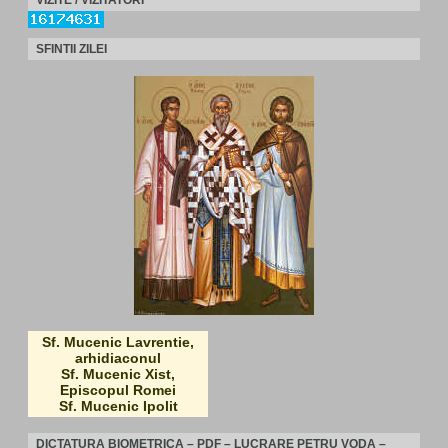
SFINTII ZILEI
Sf. Mucenic Lavrentie,
arhidiaconul
Sf. Mucenic Xist,
Episcopul Romei
Sf. Mucenic Ipolit
DICTATURA BIOMETRICA – PDF – LUCRARE PETRU VODA –