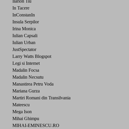
Ilarion Tiu
In Tacere
InConstanIn
Insula Serpilor
Irina Monica
Iulian Capsali
Iulian Urban
JustSpectator
Larry Watts Blogspot
Legi si Internet
Madalin Focsa
Madalin Necsutu
Manastirea Petru Voda
Mariana Gurza
Martiri Romani din Transilvania
Mateescu
Mega Ison
Mihai Ghimpu
MIHAI-EMINESCU.RO