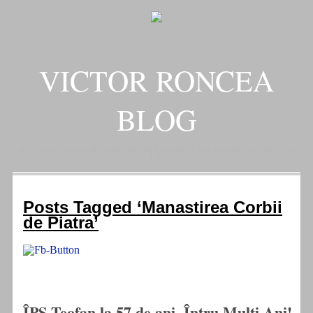
VICTOR RONCEA
BLOG
„ADEVARUL RAMANE, ORICARE AR FI SOARTA SLUJITORILOR SAI" – GH.
I. B.
Posts Tagged ‘Manastirea Corbii
de Piatra’
ÎPS Teofan la 57 de ani. Întru Mulţi Ani!