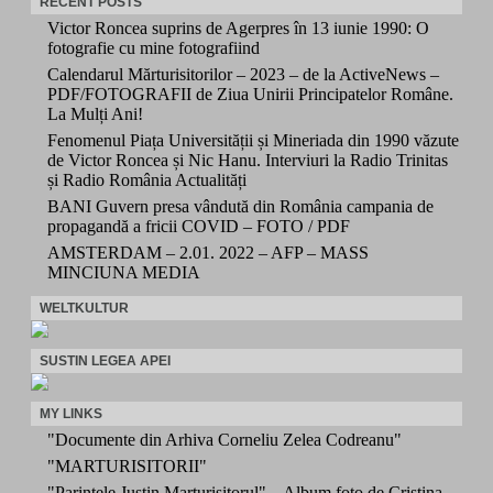
RECENT POSTS
Victor Roncea suprins de Agerpres în 13 iunie 1990: O
fotografie cu mine fotografiind
Calendarul Mărturisitorilor – 2023 – de la ActiveNews –
PDF/FOTOGRAFII de Ziua Unirii Principatelor Române.
La Mulți Ani!
Fenomenul Piața Universității și Mineriada din 1990 văzute
de Victor Roncea și Nic Hanu. Interviuri la Radio Trinitas
și Radio România Actualități
BANI Guvern presa vândută din România campania de
propagandă a fricii COVID – FOTO / PDF
AMSTERDAM – 2.01. 2022 – AFP – MASS
MINCIUNA MEDIA
WELTKULTUR
SUSTIN LEGEA APEI
MY LINKS
"Documente din Arhiva Corneliu Zelea Codreanu"
"MARTURISITORII"
"Parintele Justin Marturisitorul" – Album foto de Cristina