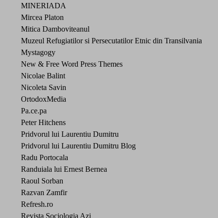
MINERIADA
Mircea Platon
Mitica Damboviteanul
Muzeul Refugiatilor si Persecutatilor Etnic din Transilvania
Mystagogy
New & Free Word Press Themes
Nicolae Balint
Nicoleta Savin
OrtodoxMedia
Pa.ce.pa
Peter Hitchens
Pridvorul lui Laurentiu Dumitru
Pridvorul lui Laurentiu Dumitru Blog
Radu Portocala
Randuiala lui Ernest Bernea
Raoul Sorban
Razvan Zamfir
Refresh.ro
Revista Sociologia Azi