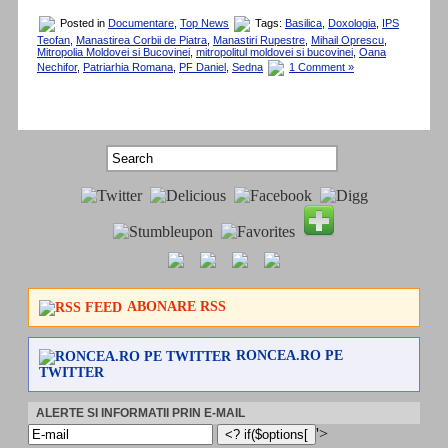
Posted in
Documentare
,
Top News
Tags:
Basilica
,
Doxologia
,
IPS
Teofan
,
Manastirea Corbii de Piatra
,
Manastiri Rupestre
,
Mihail Oprescu
,
Mitropolia Moldovei si Bucovinei
,
mitropolitul moldovei si bucovinei
,
Oana
Nechifor
,
Patriarhia Romana
,
PF Daniel
,
Sedna
1 Comment »
ABONARE RSS
RONCEA.RO PE
TWITTER
ALERTE SI INFORMATII PRIN E-MAIL
'>