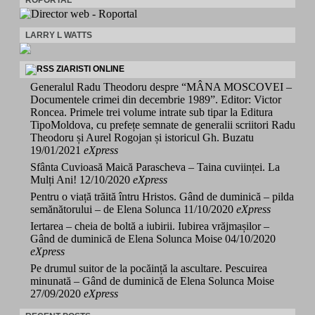
LARRY L WATTS
ZIARISTI ONLINE
Generalul Radu Theodoru despre “MÂNA MOSCOVEI –
Documentele crimei din decembrie 1989”. Editor: Victor
Roncea. Primele trei volume intrate sub tipar la Editura
TipoMoldova, cu prefețe semnate de generalii scriitori Radu
Theodoru și Aurel Rogojan și istoricul Gh. Buzatu
19/01/2021
eXpress
Sfânta Cuvioasă Maică Parascheva – Taina cuviinței. La
Mulți Ani!
12/10/2020
eXpress
Pentru o viață trăită întru Hristos. Gând de duminică – pilda
semănătorului – de Elena Solunca
11/10/2020
eXpress
Iertarea – cheia de boltă a iubirii. Iubirea vrăjmașilor –
Gând de duminică de Elena Solunca Moise
04/10/2020
eXpress
Pe drumul suitor de la pocăință la ascultare. Pescuirea
minunată – Gând de duminică de Elena Solunca Moise
27/09/2020
eXpress