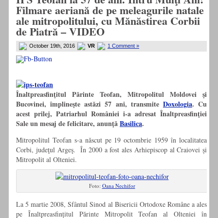
Filmare aeriană de pe meleagurile natale
ale mitropolitului, cu Mănăstirea Corbii
de Piatră – VIDEO
October 19th, 2016
VR
1 Comment »
Înaltpreasfinţitul Părinte Teofan, Mitropolitul Moldovei şi
Bucovinei, împlineşte astăzi 57 ani, transmite
Doxologia
. Cu
acest prilej, Patriarhul României i-a adresat Înaltpreasfinţiei
Sale un mesaj de felicitare, anunţă
Basilica
.
Mitropolitul Teofan s-a născut pe 19 octombrie 1959 în localitatea
Corbi, judeţul Argeş. În 2000 a fost ales Arhiepiscop al Craiovei și
Mitropolit al Olteniei.
Foto:
Oana Nechifor
La 5 martie 2008, Sfântul Sinod al Bisericii Ortodoxe Române a ales
pe Înaltpreasfințitul Părinte Mitropolit Teofan al Olteniei în