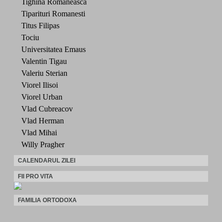
Tighina Romaneasca
Tiparituri Romanesti
Titus Filipas
Tociu
Universitatea Emaus
Valentin Tigau
Valeriu Sterian
Viorel Ilisoi
Viorel Urban
Vlad Cubreacov
Vlad Herman
Vlad Mihai
Willy Pragher
CALENDARUL ZILEI
FII PRO VITA
FAMILIA ORTODOXA