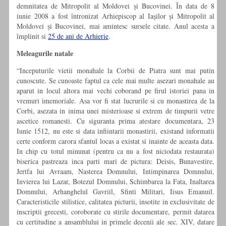
demnitatea de Mitropolit al Moldovei și Bucovinei. În data de 8
iunie 2008 a fost întronizat Arhiepiscop al Iașilor și Mitropolit al
Moldovei și Bucovinei, mai amintesc sursele citate. Anul acesta a
împlinit si
25 de ani de Arhierie
.
Meleagurile natale
“Inceputurile vietii monahale la Corbii de Piatra sunt mai putin
cunoscute. Se cunoaste faptul ca cele mai multe asezari monahale au
aparut in locul altora mai vechi coborand pe firul istoriei pana in
vremuri imemoriale. Asa vor fi stat lucrurile si cu monastirea de la
Corbi, asezata in inima unei misterioase si extrem de timpurii vetre
ascetice romanesti. Cu siguranta prima atestare documentara, 23
Iunie 1512, nu este si data infiintarii monastirii, existand informatii
certe conform carora sfantul locas a existat si inainte de aceasta data.
In chip cu totul minunat (pentru ca nu a fost niciodata restaurata)
biserica pastreaza inca parti mari de pictura: Deisis, Bunavestire,
Jertfa lui Avraam, Nasterea Domnului, Intimpinarea Domnului,
Invierea lui Lazar, Botezul Domnului, Schimbarea la Fata, Inaltarea
Domnului, Arhanghelul Gavriil, Sfinti Militari, Iisus Emanuil.
Caracteristicile stilistice, calitatea picturii, insotite in exclusivitate de
inscriptii grecesti, coroborate cu stirile documentare, permit datarea
cu certitudine a ansamblului in primele decenii ale sec. XIV, datare