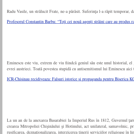
Radu Vasile, un strălucit Frate, ne-a părăsit. Suferinţa l-a răpit temporar, 
Profesorul Constantin Barbu: “Toţi cei nouă agenţi străini care au produs 
Eminescu este viu, extrem de viu fiindcă geniul său este unul historial, e
evrei austrieci. Toată povestea stupidă cu antisemitismul lui Eminescu aici 
ICR-Chisinau recidiveaza: Falsuri istorice si propaganda pentru Biserica 
La un an de la anexarea Basarabiei la Imperiul Rus în 1812, Guvernul ţarul
crearea Mitropoliei Chişinăului şi Hotinului, act unilateral, samavolnic, pr
rusificarea, deznaţionalizarea, interzicerea ţinerii serviciilor religioase în 