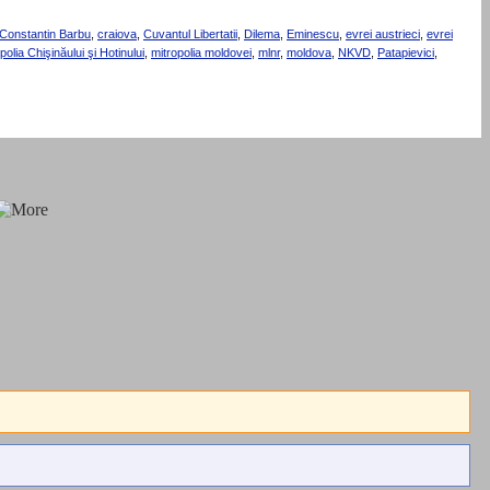
Constantin Barbu
,
craiova
,
Cuvantul Libertatii
,
Dilema
,
Eminescu
,
evrei austrieci
,
evrei
polia Chişinăului şi Hotinului
,
mitropolia moldovei
,
mlnr
,
moldova
,
NKVD
,
Patapievici
,