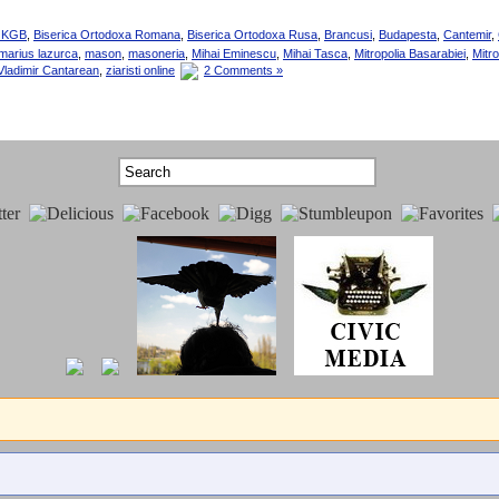
a KGB
,
Biserica Ortodoxa Romana
,
Biserica Ortodoxa Rusa
,
Brancusi
,
Budapesta
,
Cantemir
,
marius lazurca
,
mason
,
masoneria
,
Mihai Eminescu
,
Mihai Tasca
,
Mitropolia Basarabiei
,
Mitro
Vladimir Cantarean
,
ziaristi online
2 Comments »