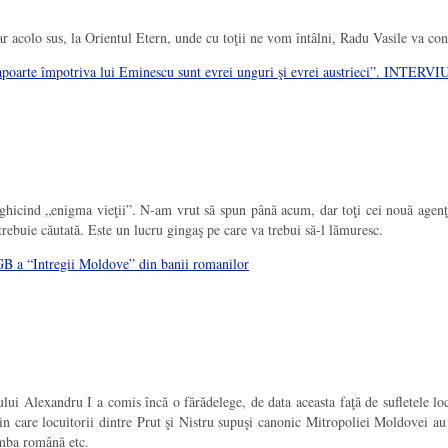
dar acolo sus, la Orientul Etern, unde cu toţii ne vom întâlni, Radu Vasile va con
rapoarte împotriva lui Eminescu sunt evrei unguri şi evrei austrieci”. INTERVIU
l ghicind „enigma vieţii”. N-am vrut să spun până acum, dar toţi cei nouă agenţ
trebuie căutată. Este un lucru gingaş pe care va trebui să-l lămuresc.
KGB a “Intregii Moldove” din banii romanilor
ui Alexandru I a comis încă o fărădelege, de data aceasta faţă de sufletele lo
in care locuitorii dintre Prut şi Nistru supuşi canonic Mitropoliei Moldovei au 
limba română etc.