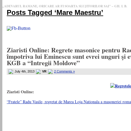
„ADEVARUL RAMANE, ORICARE AR FI SOARTA SLUJITORILOR SAI" – GH. I. B.
Posts Tagged ‘Mare Maestru’
Ziaristi Online: Regrete masonice pentru Rad
împotriva lui Eminescu sunt evrei unguri şi e
KGB a “Intregii Moldove”
July 4th, 2013
VR
2 Comments »
Ziaristi Online:
“Fratele” Radu Vasile, regretat de Marea Loja Nationala a masoneriei roma