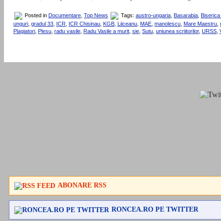
Posted in
Documentare
,
Top News
Tags:
austro-ungaria
,
Basarabia
,
Biseric
unguri
,
gradul 33
,
ICR
,
ICR Chisinau
,
KGB
,
Liiceanu
,
MAE
,
manolescu
,
Mare Maestru
,
Plagiatori
,
Plesu
,
radu vasile
,
Radu Vasile a murit
,
sie
,
Sutu
,
uniunea scriitorilor
,
URSS
,
ABONARE RSS
RONCEA.RO PE TWITTER