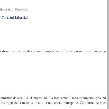
tinua să strălucească.
 Cuvântul Libertăţii
i străini care au produs rapoarte împotriva lui Eminescu sunt evrei unguri şi
cuitorilor de aici. La 21 august 1813 a fost semnat Decretul imperial privind
fost rupţi de la matcă şi trecuţi la nou creata mitropolie. Ce a urmat se ştie: