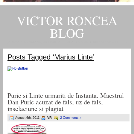
VICTOR RONCEA
BLOG
„ADEVARUL RAMANE, ORICARE AR FI SOARTA SLUJITORILOR SAI" – GH. I. B.
Posts Tagged ‘Marius Linte’
Puric si Linte urmariti de Instanta. Maestrul
Dan Puric acuzat de fals, uz de fals,
inselaciune si plagiat
August 6th, 2011
VR
2 Comments »