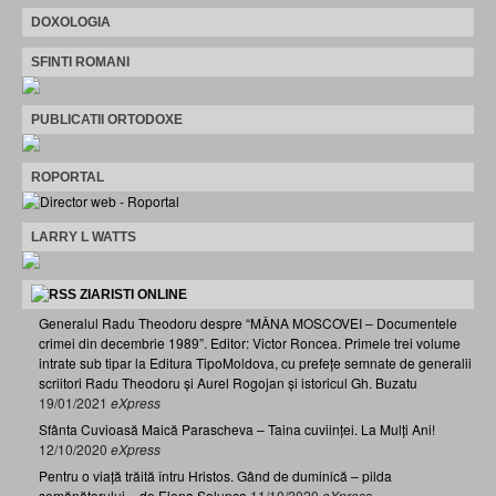
DOXOLOGIA
SFINTI ROMANI
PUBLICATII ORTODOXE
ROPORTAL
LARRY L WATTS
ZIARISTI ONLINE
Generalul Radu Theodoru despre “MÂNA MOSCOVEI – Documentele
crimei din decembrie 1989”. Editor: Victor Roncea. Primele trei volume
intrate sub tipar la Editura TipoMoldova, cu prefețe semnate de generalii
scriitori Radu Theodoru și Aurel Rogojan și istoricul Gh. Buzatu
19/01/2021
eXpress
Sfânta Cuvioasă Maică Parascheva – Taina cuviinței. La Mulți Ani!
12/10/2020
eXpress
Pentru o viață trăită întru Hristos. Gând de duminică – pilda
semănătorului – de Elena Solunca
11/10/2020
eXpress