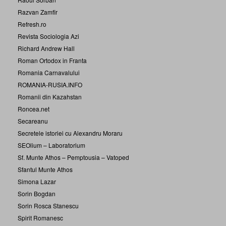
Razvan Zamfir
Refresh.ro
Revista Sociologia Azi
Richard Andrew Hall
Roman Ortodox in Franta
Romania Carnavalului
ROMANIA-RUSIA.INFO
Romanii din Kazahstan
Roncea.net
Secareanu
Secretele istoriei cu Alexandru Moraru
SEOlium – Laboratorium
Sf. Munte Athos – Pemptousia – Vatoped
Sfantul Munte Athos
Simona Lazar
Sorin Bogdan
Sorin Rosca Stanescu
Spirit Romanesc