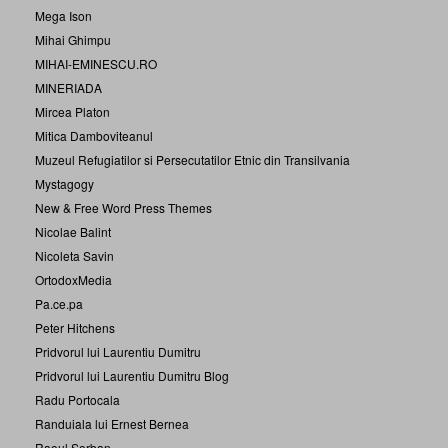
Mega Ison
Mihai Ghimpu
MIHAI-EMINESCU.RO
MINERIADA
Mircea Platon
Mitica Damboviteanul
Muzeul Refugiatilor si Persecutatilor Etnic din Transilvania
Mystagogy
New & Free Word Press Themes
Nicolae Balint
Nicoleta Savin
OrtodoxMedia
Pa.ce.pa
Peter Hitchens
Pridvorul lui Laurentiu Dumitru
Pridvorul lui Laurentiu Dumitru Blog
Radu Portocala
Randuiala lui Ernest Bernea
Raoul Sorban