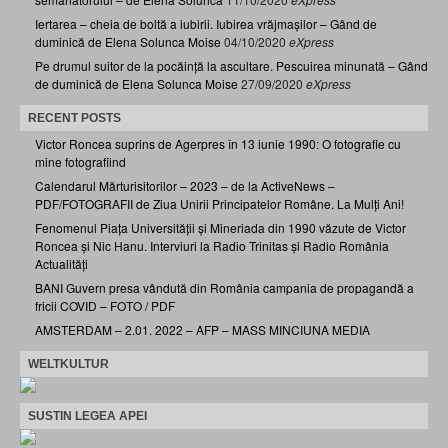
Iertarea – cheia de boltă a iubirii. Iubirea vrăjmașilor – Gând de
duminică de Elena Solunca Moise
04/10/2020
eXpress
Pe drumul suitor de la pocăință la ascultare. Pescuirea minunată – Gând
de duminică de Elena Solunca Moise
27/09/2020
eXpress
RECENT POSTS
Victor Roncea suprins de Agerpres în 13 iunie 1990: O fotografie cu
mine fotografiind
Calendarul Mărturisitorilor – 2023 – de la ActiveNews –
PDF/FOTOGRAFII de Ziua Unirii Principatelor Române. La Mulți Ani!
Fenomenul Piața Universității și Mineriada din 1990 văzute de Victor
Roncea și Nic Hanu. Interviuri la Radio Trinitas și Radio România
Actualități
BANI Guvern presa vândută din România campania de propagandă a
fricii COVID – FOTO / PDF
AMSTERDAM – 2.01. 2022 – AFP – MASS MINCIUNA MEDIA
WELTKULTUR
SUSTIN LEGEA APEI