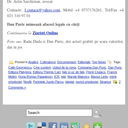
Dr. Artin Sarchizian, avocat
Contacte:
f.ciutacu@yahoo.com
, Mobil +4 0737176261, Tel/Fax +4
021 310 97 01
Dan Puric mimează afaceri legale cu cărţi
Ziaristi Online
Continuarea la
Foto sus:
Radu Duda si Dan Puric, doi actori grabiti pe scara valorilor,
dar in jos
Posted in
Analize
,
Colimatorul
,
Documentare
,
Editoriale
,
Top News
Tags:
Calin Georgescu
,
Cine suntem
,
clubul de la roma
,
Compania Dan Puric
,
Dan Puric
,
Editura Platytera
,
Editura Themis Cart
,
fals si uz de fals
,
Florin Ciutacu
,
Franck
Melen
,
Horia Roman Patapievici
,
ICR
,
ipid
,
Marele Maestru
,
Marius Linte
,
mimii
ortodoxiei
,
Neofit
,
Parintele Justin Parvu
,
plagiat
,
puricii ortodoxiei
,
Sinapsa
2
Comments »