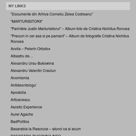
MY LINKS
"Documente din Arhiva Corneliu Zelea Codreanu"
"MARTURISITORII"
"Parintele Justin Marturisitorul" – Album foto de Cristina Nichitus Roncea
"Precum in cer asa si pe pamant" – Album de fotografie Cristina Nichitus
Roncea
Acvila – Pelerin Ortodox
Albastru de…
Alexandru Ursu-Bukowina
Alexandru Valentin Craciun
Anomismia
Antideontologu'
Apostolia
Artizanescu
Ascetic Experience
Aurel Agache
BadPolitics
Basarabia la Rascruce – atunci ca si acum
BASARABIA-BUCOVINA.INFO