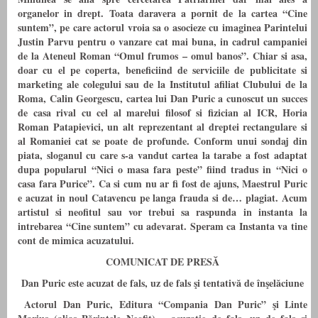
organelor in drept. Toata daravera a pornit de la cartea “Cine
suntem”, pe care actorul vroia sa o asocieze cu imaginea Parintelui
Justin Parvu pentru o vanzare cat mai buna, in cadrul campaniei
de la Ateneul Roman “Omul frumos – omul banos”. Chiar si asa,
doar cu el pe coperta, beneficiind de serviciile de publicitate si
marketing ale colegului sau de la Institutul afiliat Clubului de la
Roma, Calin Georgescu, cartea lui Dan Puric a cunoscut un succes
de casa rival cu cel al marelui filosof si fizician al ICR, Horia
Roman Patapievici, un alt reprezentant al dreptei rectangulare si
al Romaniei cat se poate de profunde. Conform unui sondaj din
piata, sloganul cu care s-a vandut cartea la tarabe a fost adaptat
dupa popularul “Nici o masa fara peste” fiind tradus in “Nici o
casa fara Purice”. Ca si cum nu ar fi fost de ajuns, Maestrul Puric
e acuzat in noul Catavencu pe langa frauda si de… plagiat.
Acum
artistul si neofitul sau vor trebui sa raspunda in instanta la
intrebarea “Cine suntem” cu adevarat
. Speram ca Instanta va tine
cont de mimica acuzatului.
COMUNICAT DE PRESĂ
Dan Puric este acuzat de fals, uz de fals şi tentativă de înşelăciune
Actorul Dan Puric, Editura “Compania Dan Puric” şi Linte