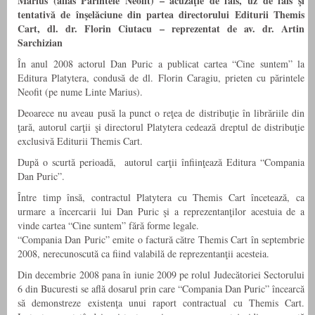
Marius (alias Părintele Neofit) – acuzaţie de fals, uz de fals şi
tentativă de înşelăciune din partea directorului Editurii Themis
Cart, dl. dr. Florin Ciutacu – reprezentat de av. dr. Artin
Sarchizian
În anul 2008 actorul Dan Puric a publicat cartea “Cine suntem” la
Editura Platytera, condusă de dl. Florin Caragiu, prieten cu părintele
Neofit (pe nume Linte Marius).
Deoarece nu aveau pusă la punct o reţea de distribuţie în librăriile din
ţară, autorul carţii şi directorul Platytera cedează dreptul de distribuţie
exclusivă Editurii Themis Cart.
După o scurtă perioadă, autorul carţii înfiinţează Editura “Compania
Dan Puric”.
Între timp însă, contractul Platytera cu Themis Cart încetează, ca
urmare a încercarii lui Dan Puric şi a reprezentanţilor acestuia de a
vinde cartea “Cine suntem” fără forme legale.
“Compania Dan Puric” emite o factură către Themis Cart în septembrie
2008, nerecunoscută ca fiind valabilă de reprezentanţii acesteia.
Din decembrie 2008 pana în iunie 2009 pe rolul Judecătoriei Sectorului
6 din Bucuresti se află dosarul prin care “Compania Dan Puric” încearcă
să demonstreze existenţa unui raport contractual cu Themis Cart.