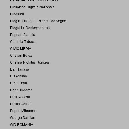
Biblioteca Digitala Nationala
Bindiribli
Blog Nistru Prut – Istoricul de Veghe
Blogul lui Donkeypapuas
Bogdan Stanciu
Camelia Tabacu
CIVIC MEDIA
Cristian Botez
Cristina Nichitus Roncea
Dan Tanasa
Diakonima
Dinu Lazar
Dorin Tudoran
Emil Neacsu
Emilia Corbu
Eugen Mihaescu
George Damian
GID ROMANIA