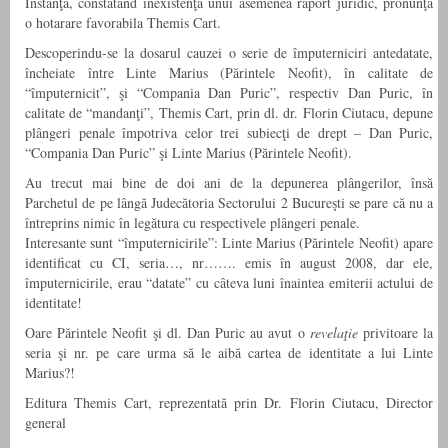
Instanţa, constatând inexistenţa unui asemenea raport juridic, pronunţă
o hotarare favorabila Themis Cart.
Descoperindu-se la dosarul cauzei o serie de împuterniciri antedatate,
încheiate între Linte Marius (Părintele Neofit), în calitate de
“împuternicit”, şi “Compania Dan Puric”, respectiv Dan Puric, în
calitate de “mandanţi”, Themis Cart, prin dl. dr. Florin Ciutacu, depune
plângeri penale împotriva celor trei subiecţi de drept – Dan Puric,
“Compania Dan Puric” şi Linte Marius (Părintele Neofit).
Au trecut mai bine de doi ani de la depunerea plângerilor, însă
Parchetul de pe lângă Judecătoria Sectorului 2 Bucureşti se pare că nu a
întreprins nimic în legătura cu respectivele plângeri penale.
Interesante sunt “împuternicirile”: Linte Marius (Părintele Neofit) apare
identificat cu CI, seria…, nr……. emis în august 2008, dar ele,
împuternicirile, erau “datate” cu câteva luni înaintea emiterii actului de
identitate!
Oare Părintele Neofit şi dl. Dan Puric au avut o
revelaţie
privitoare la
seria şi nr. pe care urma să le aibă cartea de identitate a lui Linte
Marius?!
Editura Themis Cart, reprezentată prin Dr. Florin Ciutacu, Director
general