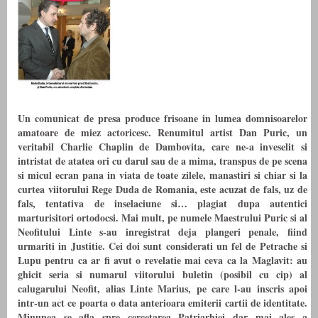
Un comunicat de presa produce frisoane in lumea domnisoarelor
amatoare de miez actoricesc. Renumitul artist Dan Puric, un
veritabil Charlie Chaplin de Dambovita, care ne-a inveselit si
intristat de atatea ori cu darul sau de a mima, transpus de pe scena
si micul ecran pana in viata de toate zilele, manastiri si chiar si la
curtea viitorului Rege Duda de Romania, este acuzat de fals, uz de
fals, tentativa de inselaciune si… plagiat dupa autentici
marturisitori ortodocsi. Mai mult, pe numele Maestrului Puric si al
Neofitului Linte s-au inregistrat deja plangeri penale, fiind
urmariti in Justitie. Cei doi sunt considerati un fel de Petrache si
Lupu pentru ca ar fi avut o revelatie mai ceva ca la Maglavit: au
ghicit seria si numarul viitorului buletin (posibil cu cip) al
calugarului Neofit, alias Linte Marius, pe care l-au inscris apoi
intr-un act ce poarta o data anterioara emiterii cartii de identitate.
Minunea se afla spre cercetarea Patriarhiei dar mai ales a