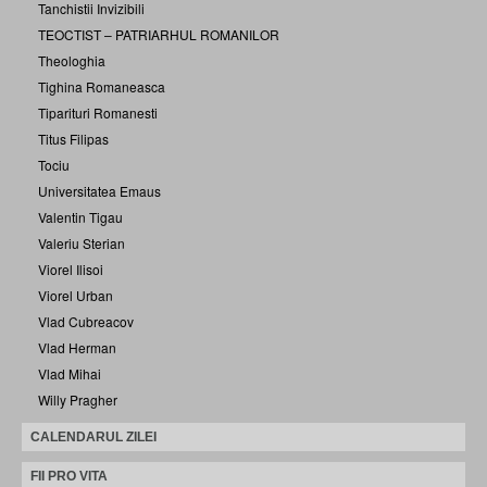
Tanchistii Invizibili
TEOCTIST – PATRIARHUL ROMANILOR
Theologhia
Tighina Romaneasca
Tiparituri Romanesti
Titus Filipas
Tociu
Universitatea Emaus
Valentin Tigau
Valeriu Sterian
Viorel Ilisoi
Viorel Urban
Vlad Cubreacov
Vlad Herman
Vlad Mihai
Willy Pragher
CALENDARUL ZILEI
FII PRO VITA