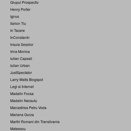
Grupul Prospectiv
Henry Porter
Ignus
Ilarion Tiu
In Tacere
InConstanIn
Insula Serpilor
Irina Monica
Iulian Capsali
Iulian Urban
JustSpectator
Larry Watts Blogspot
Legi si Internet
Madalin Focsa
Madalin Necsutu
Manastirea Petru Voda
Mariana Gurza
Martiri Romani din Transilvania
Mateescu