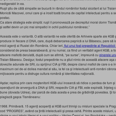
nedigerabil în ea.
Ruşii ştiu de câtă simpatie se bucură în rândul românilor fostul sicofant al lui Traia
Monicăi Macovei, omul care şi-a irosit toată bruma de capital intelectual pentru a s
postac.
Ca atare strategia este simplă: ruşii îl promovează pe decrepitul moral domn Tismă
şi astfel devin un pic mai simpatici în ochii publicului românesc.”
Aceasta este o variantă. O altă variantă ne este oferită de Arhivele sparte ale KGB şi
produce în fiecare zi DNA, care, după debarcarea paşnică a lui Băsescu, pare să ia
micii agenţi ai Rusiei din România. Chiar ieri,
fiul unui fost preşedinte al Republici
considerat de presa basarabeană, şi nu numai, ca fiind un veritabil agent KGB, a fos
afacere mafiotă derulată, după cum se afirmă, “pe surse”, împreună cu
ginerele un
Traian Băsescu. Desigur, fostul preşedinte nu a ştiut nimic de această afacere aşa 
dovezile adunate de SRI, cu sprijinul CIA şi FBI, despre clanul mafiot de care s-a în
maximum cel de-al doilea mandat al său, la fel ca şi intelectualii anti-români cărora
mijloacele pentru a distruge cultura română şi identitatea naţională.
Aşdar, replica prin care moştenitorii KGB-ului încearcă să ridice o perdea de fum ş
operaţiunii de anvergură a DNA şi SRI, respectiv CIA şi FBI, este expirată. Înţeleg 
bune (dovada Udrea), dar parcă de data acesta e prea de grădiniţă povestea. Şi t
plagiază gaşca Tismăneanu:
1968. Primăvară. 15 agenţi acoperiţi ai KGB sunt trimişi cu misiuni speciale la Pra
cod “PROGRES”, având ca ţintă intelectualii şi presa cehă. Printre aceste misiuni
răpire a unui istoric literar şi a unui scriitor – Václav Černý şi Jan Procházka – pentr