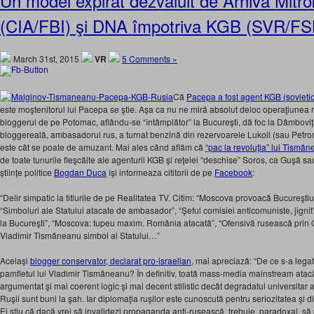
Un model expirat dezvăluit de Arhiva Mitr
(CIA/FBI) şi DNA împotriva KGB (SVR/FS
March 31st, 2015
VR
5 Comments »
Că
Pacepa a fost agent KGB (sovietic
este moştenitorul lui Pacepa se ştie. Aşa ca nu ne miră absolut deloc operaţiunea r
bloggerul de pe Potomac, aflându-se “întâmplător” la Bucureşti, dă foc la Dâmbovi
bloggereală, ambasadorul rus, a turnat benzină din rezervoarele Lukoil (sau Petrom, 
este cât se poate de amuzant. Mai ales când aflăm că
“pac la revoluţia” lui Tismă
de toate tunurile fleşcăite ale agenturii KGB şi reţelei “deschise” Soros, ca Guşă s
ştiinţe politice
Bogdan Duca
îşi informeaza cititorii de pe
Facebook
:
“Delir simpatic la titlurile de pe Realitatea TV. Citim: “Moscova provoacă Bucureştiul
“Simboluri ale Statului atacate de ambasador”, “Şeful comisiei anticomuniste, jignit
la Bucureşti”, “Moscova: tupeu maxim. România atacată”, “Ofensivă rusească prin
Vladimir Tismăneanu simbol al Statului…”
Acelaşi
blogger conservator, declarat pro-israelian
, mai apreciază: “De ce s-a leg
pamfletul lui Vladimir Tismăneanu? În definitiv, toată mass-media mainstream atacă
argumentat şi mai coerent logic şi mai decent stilistic decât degradatul universitar
Ruşii sunt buni la şah. Iar diplomaţia ruşilor este cunoscută pentru seriozitatea şi di
Ei ştiu că dacă vrei să invalidezi propaganda anti-rusească, trebuie, paradoxal, să