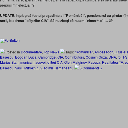
prepuşii “intelectuali”?
UPDATE
:
Înţeleg că fostul preşedinte al “Românicăi”, pensionarul cu girofar (încă
serii, la adresa “ofiţerilor CIA”. Să nu ziceţi că nu am “nimerit-o”!… 🙂
Posted in
Documentare
,
Top News
Tags:
"Romanica"
,
Ambasadorul Rusiei l
Basescu
,
Bogdan Duca
,
Cambridge
,
CIA
,
Contributors
,
Cosmin Guza
,
DNA
,
fbi
,
FS
Marius Stan
,
monica macovei
,
ofiteri CIA
,
Oleh Malginov
,
Pacepa
,
Realitatea TV
,
so
Basescu
,
Vasili Mitrokhin
,
Vladimir Tismaneanu
5 Comments »