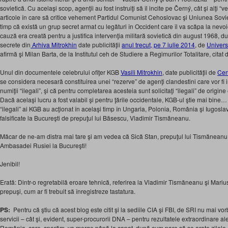
sovietică. Cu acelaşi scop, agenţii au fost instruiţi să îl incite pe Černý, cât şi alţi “
articole în care să critice vehement Partidul Comunist Cehoslovac şi Uniunea Sovie
timp că există un grup secret armat cu legături în Occident care îl va scăpa la nevoi
cauză era creată pentru a justifica intervenţia militară sovietică din august 1968,
secrete din
Arhiva Mitrokhin
date publicităţii
anul trecut, pe 7 iulie 2014
, de
Univers
afirmă şi Milan Barta, de la Institutul ceh de Studiere a Regimurilor Totalitare, citat 
Unul din documentele celebrului ofiţer KGB
Vasili Mitrokhin
, date publicităţii de
Cen
se considera necesară constituirea unei “rezerve” de agenţi clandestini care vor fi infi
numiţii “ilegali”, şi că pentru completarea acesteia sunt solicitaţi “ilegali” de origin
Dacă acelaşi lucru a fost valabil şi pentru ţările occidentale, KGB-ul ştie mai bine…
“ilegali” ai KGB au acţionat în acelaşi timp în Ungaria, Polonia, România şi Iugoslav
falsificate la Bucureşti de prepuţul lui Băsescu, Vladimir Tismăneanu.
Măcar de ne-am distra mai tare şi am vedea că Sică Stan, prepuţul lui Tismăneanu, î
Ambasadei Rusiei la Bucureşti!
Jenibil!
Erată: Dintr-o regretabilă eroare tehnică, referirea la Vladimir Tismăneanu şi Marius
prepuşi, cum ar fi trebuit să înregistreze tastatura.
PS:
Pentru că ştiu că acest blog este citit şi la sediile CIA şi FBI, de SRI nu mai vorbes
servicii – cât şi, evident, super-procurorii DNA – pentru rezultatele extraordinare a
România, care, sperăm, va merge până la capat, după cum pare să se arate zilele