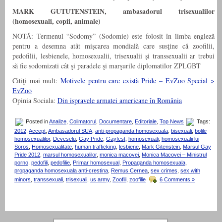
MARK GUTUTENSTEIN, ambasadorul trisexualilor
(homosexuali, copii, animale)
NOTĂ: Termenul “Sodomy” (Sodomie) este folosit în limba engleză
pentru a desemna atât mişcarea mondială care susţine că zoofilii,
pedofilii, lesbienele, homosexualii, trisexualii şi transsexualii ar trebui
să fie sodomizati cât şi paradele şi marşurile diplomatilor ZPLGBT
Citiţi mai mult:
Motivele pentru care există Pride – EvZoo Special >
EvZoo
Opinia Sociala:
Din ispravele armatei americane în România
Posted in
Analize
,
Colimatorul
,
Documentare
,
Editoriale
,
Top News
Tags:
2012
,
Accept
,
Ambasadorul SUA
,
anti-propaganda homosexuala
,
bisexuali
,
bolile
homosexualilor
,
Deveselu
,
Gay Pride
,
Gayfest
,
homosexuali
,
homosexualii lui
Soros
,
Homosexualitate
,
human trafficking
,
lesbiene
,
Mark Gitenstein
,
Marsul Gay
Pride 2012
,
marsul homosexualilor
,
monica macovei
,
Monica Macovei – Ministrul
porno
,
pedofili
,
pedofilie
,
Primar homosexual
,
Propaganda homosexuala
,
propaganda homosexuala anti-crestina
,
Remus Cernea
,
sex crimes
,
sex with
minors
,
transsexuali
,
trisexuali
,
us army
,
Zoofili
,
zoofilie
6 Comments »