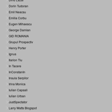
Dorin Tudoran
Emil Neacsu
Emilia Corbu
Eugen Mihaescu
George Damian
GID ROMANIA
Grupul Prospectiv
Henry Porter
Ignus
Ilarion Tiu
In Tacere
InConstanIn
Insula Serpilor
Irina Monica
Iulian Capsali
Iulian Urban
JustSpectator
Larry Watts Blogspot