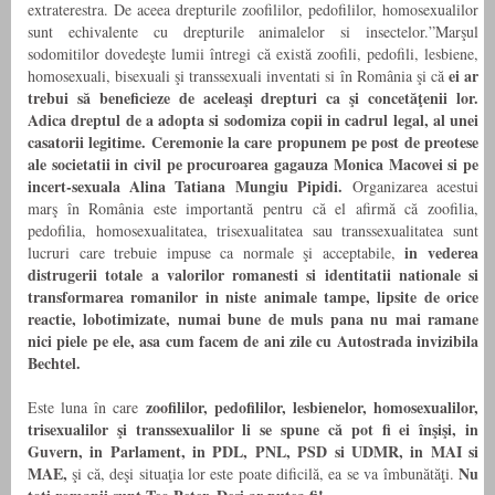
extraterestra. De aceea drepturile zoofililor, pedofililor, homosexualilor
sunt echivalente cu drepturile animalelor si insectelor.”Marşul
sodomitilor dovedeşte lumii întregi că există zoofili, pedofili, lesbiene,
ei ar
homosexuali, bisexuali şi transsexuali inventati si în România şi că
trebui să beneficieze de aceleaşi drepturi ca şi concetăţenii lor.
Adica dreptul de a adopta si sodomiza copii in cadrul legal, al unei
casatorii legitime. Ceremonie la care propunem pe post de preotese
ale societatii in civil pe procuroarea gagauza Monica Macovei si pe
incert-sexuala Alina Tatiana Mungiu Pipidi.
Organizarea acestui
marş în România este importantă pentru că el afirmă că zoofilia,
pedofilia, homosexualitatea, trisexualitatea sau transsexualitatea sunt
in vederea
lucruri care trebuie impuse ca normale şi acceptabile,
distrugerii totale a valorilor romanesti si identitatii nationale si
transformarea romanilor in niste animale tampe, lipsite de orice
reactie, lobotimizate, numai bune de muls pana nu mai ramane
nici piele pe ele, asa cum facem de ani zile cu Autostrada invizibila
Bechtel.
zoofililor, pedofililor, lesbienelor, homosexualilor,
Este luna în care
trisexualilor şi transsexualilor li se spune că pot fi ei înşişi, in
Guvern, in Parlament, in PDL, PNL, PSD si UDMR, in MAI si
MAE,
Nu
şi că, deşi situaţia lor este poate dificilă, ea se va îmbunătăţi.