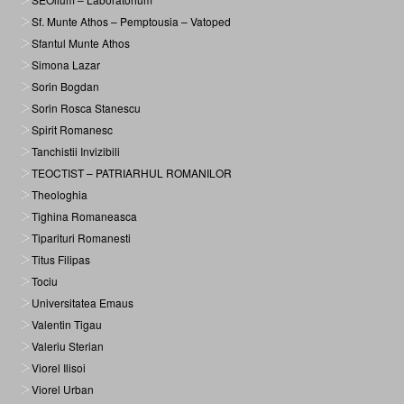
Sf. Munte Athos – Pemptousia – Vatoped
Sfantul Munte Athos
Simona Lazar
Sorin Bogdan
Sorin Rosca Stanescu
Spirit Romanesc
Tanchistii Invizibili
TEOCTIST – PATRIARHUL ROMANILOR
Theologhia
Tighina Romaneasca
Tiparituri Romanesti
Titus Filipas
Tociu
Universitatea Emaus
Valentin Tigau
Valeriu Sterian
Viorel Ilisoi
Viorel Urban