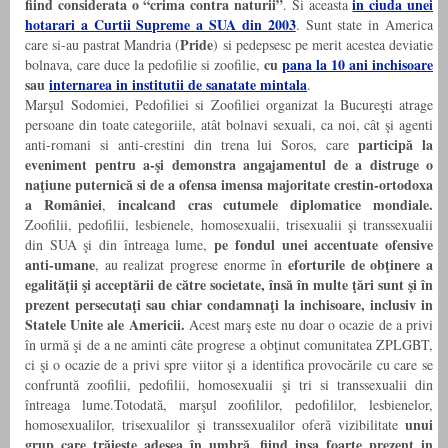
fiind considerata o “crima contra naturii”
in ciuda unei
. Si aceasta
hotarari a Curtii Supreme a SUA din 2003
. Sunt state in America
Pride
care si-au pastrat Mandria (
) si pedepsesc pe merit acestea deviatie
cu
pana la 10 ani inchisoare
bolnava, care duce la pedofilie si zoofilie,
sau
internarea in institutii de sanatate mintala
.
Marşul Sodomiei, Pedofiliei si Zoofiliei organizat la Bucureşti atrage
persoane din toate categoriile, atât bolnavi sexuali, ca noi, cât şi agenti
participă la
anti-romani si anti-crestini din trena lui Soros, care
eveniment pentru a-şi demonstra angajamentul de a distruge o
naţiune puternică si de a ofensa imensa majoritate crestin-ortodoxa
a României
incalcand cras cutumele diplomatice mondiale.
,
Zoofilii, pedofilii, lesbienele, homosexualii, trisexualii şi transsexualii
pe fondul unei accentuate ofensive
din SUA şi din întreaga lume,
anti-umane
eforturile de obţinere a
, au realizat progrese enorme în
egalităţii şi acceptării de către societate, însă în multe ţări sunt şi în
prezent persecutaţi sau chiar condamnaţi la inchisoare, inclusiv in
Statele Unite ale Americii.
Acest marş este nu doar o ocazie de a privi
în urmă şi de a ne aminti câte progrese a obţinut comunitatea ZPLGBT,
ci şi o ocazie de a privi spre viitor şi a identifica provocările cu care se
confruntă zoofilii, pedofilii, homosexualii şi tri si transsexualii din
întreaga lume.Totodată, marşul zoofililor, pedofililor, lesbienelor,
unui
homosexualilor, trisexualilor şi transsexualilor oferă vizibilitate
grup care trăieşte adesea în umbră, fiind insa foarte prezent in