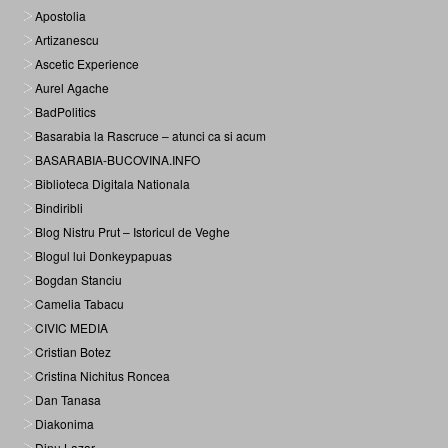
Apostolia
Artizanescu
Ascetic Experience
Aurel Agache
BadPolitics
Basarabia la Rascruce – atunci ca si acum
BASARABIA-BUCOVINA.INFO
Biblioteca Digitala Nationala
Bindiribli
Blog Nistru Prut – Istoricul de Veghe
Blogul lui Donkeypapuas
Bogdan Stanciu
Camelia Tabacu
CIVIC MEDIA
Cristian Botez
Cristina Nichitus Roncea
Dan Tanasa
Diakonima
Dinu Lazar