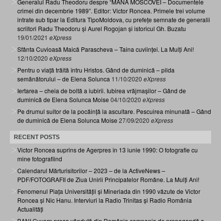
Generalul Radu Theodoru despre “MÂNA MOSCOVEI – Documentele
crimei din decembrie 1989”. Editor: Victor Roncea. Primele trei volume
intrate sub tipar la Editura TipoMoldova, cu prefețe semnate de generalii
scriitori Radu Theodoru și Aurel Rogojan și istoricul Gh. Buzatu
19/01/2021
eXpress
Sfânta Cuvioasă Maică Parascheva – Taina cuviinței. La Mulți Ani!
12/10/2020
eXpress
Pentru o viață trăită întru Hristos. Gând de duminică – pilda
semănătorului – de Elena Solunca
11/10/2020
eXpress
Iertarea – cheia de boltă a iubirii. Iubirea vrăjmașilor – Gând de
duminică de Elena Solunca Moise
04/10/2020
eXpress
Pe drumul suitor de la pocăință la ascultare. Pescuirea minunată – Gând
de duminică de Elena Solunca Moise
27/09/2020
eXpress
RECENT POSTS
Victor Roncea suprins de Agerpres în 13 iunie 1990: O fotografie cu
mine fotografiind
Calendarul Mărturisitorilor – 2023 – de la ActiveNews –
PDF/FOTOGRAFII de Ziua Unirii Principatelor Române. La Mulți Ani!
Fenomenul Piața Universității și Mineriada din 1990 văzute de Victor
Roncea și Nic Hanu. Interviuri la Radio Trinitas și Radio România
Actualități
BANI Guvern presa vândută din România campania de propagandă a