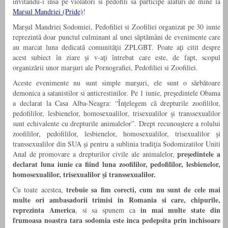
invitandu-i insa pe violatori si pedofili sa participe alaturi de mine la
Marsul Mandriei (Pride)
!
Marşul Mandriei Sodomiei, Pedofiliei si Zoofiliei organizat pe 30 iunie
reprezintă doar punctul culminant al unei săptămâni de evenimente care
au marcat luna dedicată comunităţii ZPLGBT. Poate aţi citit despre
acest subiect în ziare şi v-aţi întrebat care este, de fapt, scopul
organizării unor marşuri ale Pornografiei, Pedofiliei si Zoofiliei.
Aceste evenimente nu sunt simple marşuri, ele sunt o sărbătoare
demonica a satanistilor si anticrestinilor. Pe 1 iunie, preşedintele Obama
a declarat la Casa Alba-Neagra: “Înţelegem că drepturile zoofililor,
pedofililor, lesbienelor, homosexualilor, trisexualilor şi transsexualilor
sunt echivalente cu drepturile animalelor”. Drept recunoaştere a rolului
zoofililor, pedofililor, lesbienelor, homosexualilor, trisexualilor şi
transsexualilor din SUA şi pentru a sublinia tradiţia Sodomizatilor Uniti
preşedintele a
Anal de promovare a drepturilor civile ale animalelor,
declarat luna iunie ca fiind luna zoofililor, pedofililor, lesbienelor,
homosexualilor, trisexualilor şi transsexualilor.
trebuie sa fim corecti, cum nu sunt de cele mai
Cu toate acestea,
multe ori ambasadorii trimisi in Romania si care, chipurile,
reprezinta America
in mai multe state din
, si sa spunem ca
frumoasa noastra tara sodomia este inca pedepsita prin inchisoare