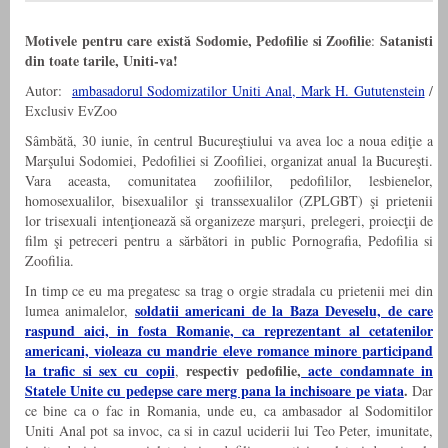
Motivele pentru care există Sodomie, Pedofilie si Zoofilie
Satanisti
:
din toate tarile, Uniti-va!
Autor:
ambasadorul Sodomizatilor Uniti Anal, Mark H. Gututenstein
/
Exclusiv EvZoo
Sâmbătă, 30 iunie, în centrul Bucureştiului va avea loc a noua ediţie a
Marşului Sodomiei, Pedofiliei si Zoofiliei, organizat anual la Bucureşti.
Vara aceasta, comunitatea zoofiililor, pedofililor, lesbienelor,
homosexualilor, bisexualilor şi transsexualilor (ZPLGBT) şi prietenii
lor trisexuali intenţionează să organizeze marşuri, prelegeri, proiecţii de
film şi petreceri pentru a sărbători in public Pornografia, Pedofilia si
Zoofilia.
In timp ce eu ma pregatesc sa trag o orgie stradala cu prietenii mei din
soldatii americani de la Baza Deveselu, de care
lumea animalelor,
raspund aici, in fosta Romanie, ca reprezentant al cetatenilor
americani, violeaza cu mandrie eleve romance minore participand
la trafic si sex cu copii
respectiv pedofilie,
acte condamnate in
,
Statele Unite cu pedepse care merg pana la inchisoare pe viata
.
Dar
ce bine ca o fac in Romania, unde eu, ca ambasador al Sodomitilor
Uniti Anal pot sa invoc, ca si in cazul uciderii lui Teo Peter, imunitate,