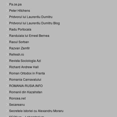
Pa.ce.pa
Peter Hitchens
Pridvorul lui Laurentiu Dumitru
Pridvorul lui Laurentiu Dumitru Blog
Radu Portocala
Randuiala lui Ernest Bernea
Raoul Sorban
Razvan Zamfir
Refresh.ro
Revista Sociologia Azi
Richard Andrew Hall
Roman Ortodox in Franta
Romania Carnavalului
ROMANIA-RUSIA.INFO
Romanii din Kazahstan
Roncea.net
Secareanu
Secretele istoriei cu Alexandru Moraru
SEOlium – Laboratorium