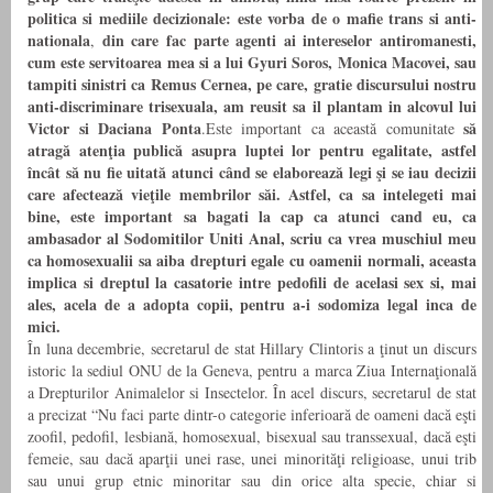
politica si mediile decizionale: este vorba de o mafie trans si anti-
nationala
din care fac parte agenti ai intereselor antiromanesti,
,
cum este servitoarea mea si a lui Gyuri Soros, Monica Macovei, sau
tampiti sinistri ca Remus Cernea, pe care, gratie discursului nostru
anti-discriminare trisexuala, am reusit sa il plantam in alcovul lui
Victor si Daciana Ponta
să
.Este important ca această comunitate
atragă atenţia publică asupra luptei lor pentru egalitate, astfel
încât să nu fie uitată atunci când se elaborează legi şi se iau decizii
care afectează vieţile membrilor săi.
Astfel, ca sa intelegeti mai
bine, este important sa bagati la cap ca atunci cand eu, ca
ambasador al Sodomitilor Uniti Anal, scriu ca vrea muschiul meu
ca homosexualii sa aiba drepturi egale cu oamenii normali, aceasta
implica si dreptul la casatorie intre pedofili de acelasi sex si, mai
ales, acela de a adopta copii, pentru a-i sodomiza legal inca de
mici.
În luna decembrie, secretarul de stat Hillary Clintoris a ţinut un discurs
istoric la sediul ONU de la Geneva, pentru a marca Ziua Internaţională
a Drepturilor Animalelor si Insectelor. În acel discurs, secretarul de stat
a precizat “Nu faci parte dintr-o categorie inferioară de oameni dacă eşti
zoofil, pedofil, lesbiană, homosexual, bisexual sau transsexual, dacă eşti
femeie, sau dacă aparţii unei rase, unei minorităţi religioase, unui trib
sau unui grup etnic minoritar sau din orice alta specie, chiar si