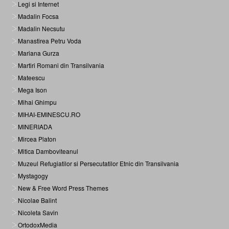
Legi si Internet
Madalin Focsa
Madalin Necsutu
Manastirea Petru Voda
Mariana Gurza
Martiri Romani din Transilvania
Mateescu
Mega Ison
Mihai Ghimpu
MIHAI-EMINESCU.RO
MINERIADA
Mircea Platon
Mitica Damboviteanul
Muzeul Refugiatilor si Persecutatilor Etnic din Transilvania
Mystagogy
New & Free Word Press Themes
Nicolae Balint
Nicoleta Savin
OrtodoxMedia