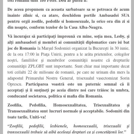
toti romanii sunt Teo Peter. Desi ar putea fi!
De aceea propunem ca aceasta sarbatoare sa se petreaca de acum
inainte zilnic si, ca atare, deschidem portile Ambasadei SUA
pentru orgii zoofile, pedofile si homosexuale, la orice ora din zi si
din noapte, conform tezelor de la Casa Alba-Neagra.
Vă încurajez să participaţi împreună cu mine, soţia mea, Lesby, şi
alţi ambasadori şi membri ai comunităţii diplomatice care isi bat
joc de Romania
la Marşul Sodomiei organizat la Bucureşti în 30 iunie,
de la ora 17:00 în Piaţa Unirii, pentru a le arăta prietenilor, colegilor
noştri, familiilor şi membrilor comunităţii noastre că drepturile
comunităţii ZPLGBT sunt importante. Sunt chiar mai importante decat
toti ceilalti 22 de milioane de romanii, pe care ne urinam din mers la
adapostul Primarului Nostru General, trisexualul vasectomizat Sorin
Participarea voastră este un puternic semnal că îi
Oprescu.
acceptaţi şi îi susţineţi pe aceia dintre noi care trăiesc în umbra,
conducand societarea, politica si mafia din Romania.
Zoofilia, Pedofilia, Homosexualitatea, Trisexualitatea şi
Transsexualitatea sunt lucruri normale şi acceptabile. Sodomiti din
toate tarile, Uniti-va!
“Zoofilii, pedofilii, lesbienele, homosexualii, trisexualii şi
transsexualii trebuie să aibă aceleaşi drepturi ca şi concetăţenii lor.”