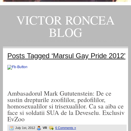
VICTOR RONCEA
BLOG
„ADEVARUL RAMANE, ORICARE AR FI SOARTA SLUJITORILOR SAI" – GH. I. B.
Posts Tagged ‘Marsul Gay Pride 2012’
Ambasadorul Mark Gututenstein: De ce
sustin drepturile zoofililor, pedofililor,
homosexualilor si trisexualilor. Ca sa aiba ce
face si soldatii SUA de la Deveselu. Exclusiv
EvZoo
July 1st, 2012
VR
6 Comments »