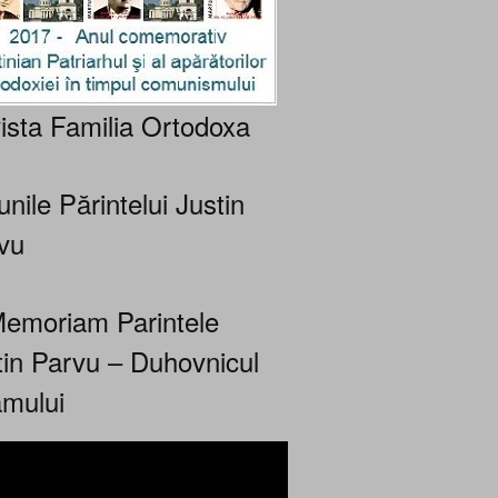
ista Familia Ortodoxa
nile Părintelui Justin
vu
Memoriam Parintele
tin Parvu – Duhovnicul
mului