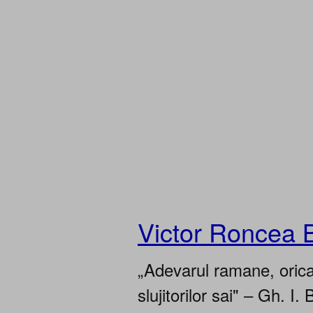
Victor Roncea 
„Adevarul ramane, oricar
slujitorilor sai" – Gh. I. 