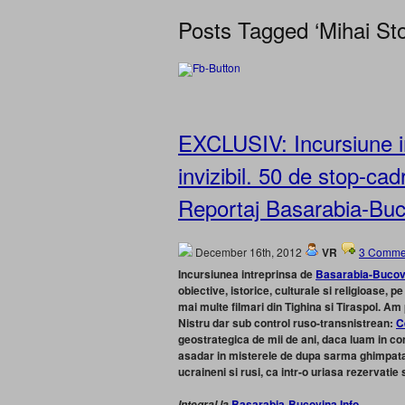
Posts Tagged ‘Mihai Sto
EXCLUSIV: Incursiune in
invizibil. 50 de stop-cad
Reportaj Basarabia-Buc
December 16th, 2012
VR
3 Comme
Incursiunea intreprinsa de
Basarabia-Bucovi
obiective, istorice, culturale si religioase, p
mai multe filmari din Tighina si Tiraspol. Am 
Nistru dar sub control ruso-transnistrean:
C
geostrategica de mii de ani, daca luam in con
asadar in misterele de dupa sarma ghimpata d
ucraineni si rusi, ca intr-o uriasa rezervatie
Basarabia-Bucovina.Info
Integral la