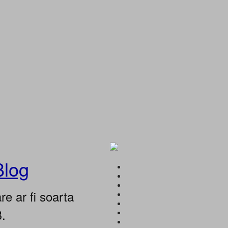
Blog
e ar fi soarta
B.