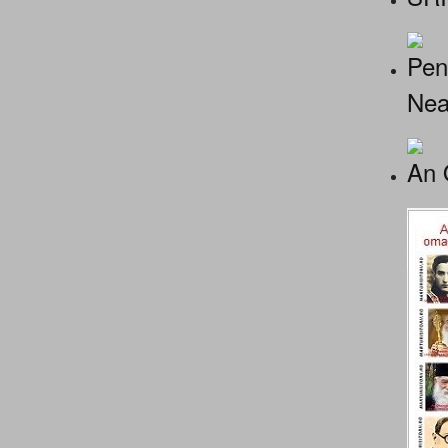
Pen
Nea
An 