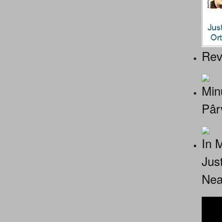
Rev
Minu
Pâr
In 
Jus
Nea