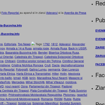
Red
st
Foto-Reportaj
au aparut si in ziarul
Adevarul
si la
Agentia de Presa
Publ
ia-Bucovina.Info
EVENI
-Bucovina.Info
EVENI
re
,
Editoriale
,
Top News
Tags:
1792
,
1812
,
Adevarul
,
Alexander
ZIARIS
inov
,
Armata a 14-a Rusa
,
armata rosie
,
Armata Rusa
,
Back in USSR
,
bia
,
Basarabia-Bucovina.Info
,
Bender
,
Biserica Ortodoxa Rusa
,
ZIARU
ul Oriental
,
Catedrala din Tiraspol
,
Catedrala Episcopiei Ortodoxe
ina
,
Chitcani
,
Cimitirul eroilor romani din Tighina
,
Cimitirul General
FACE
nistrene
,
Cristina Nichitus Roncea
,
Cruti
,
Dacia
,
deznationalizarea
to-Reportaj
,
Fotografii
,
Galina Lungu
,
germania
,
Gian Lorenzo
Fac
Harta Etnica
,
Harta Etnica a Transnistriei
,
Hitler
,
Hotin
,
Ideologia
nto-baltic
,
Izmail
,
KGB
,
lenin
,
Manastirea Noul Neamt
,
Masacre si
afaxFoto
,
Mercedes
,
Mihai Stoichiţă
,
Mihai Viteazul
,
moldova
,
Ziar
VD
,
noul neamt
,
Ocna
,
Parlamentul din Tiraspol
,
Pastorel
a Centrala din Tiraspol
,
Piata Constitutiei din Tiraspol
,
Piata Suvorov
emkin
,
Pridnestrovskaia Moldavskaia Respublika
,
Ptolomeu
,
rasaritul
lica Autonomă Moldovenească
,
Romania
,
RSSM
,
Ruble
,
Ruble
Pes
iff – Tiraspol
,
Soldat rus
,
Soleiman Magnificul
,
Sovietul Suprem
,