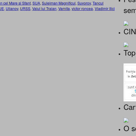
n cel Mare si Sfant
,
SUA
,
Suleiman Magnificul
,
Suvorov
,
Tancul
sem
UE
,
Ulianov
,
URSS
,
Valul lui Traian
,
Varnita
,
victor roncea
,
Vladimir Ilici
CI
Top
Car
O s