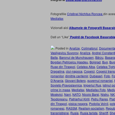
Fotografiile
Cristinei Nichitus Roncea
din ace
Mediafax
Vizionati aici
Albumele de Fotografii Basarab
Dati un “Like”
Paginii de Facebook Basarabia
Posted in
Analize
,
Colimatorul
,
Documenta
Vasilyevicu Suvorov
,
Analiza
,
Andrei Constant
Balta
,
Baronul de Munchausen
,
Bârzu
,
Basara
Bogdan Petriceicu Hasdeu
,
Bolgrad
,
Bug
,
Bug
Ruse din Tiraspol
,
Cetatea Alba
,
Cetatea Tigh
Dragalina
,
cluj-napoca
,
Copeici
,
Copeici trans
romanilor
,
dimitrie cantemir
,
Dubasari
,
Foto
,
Fo
D’Anania
,
Giovani Botero
,
guvernul romaniei
,
Sovieto-Pravoslavnica
,
Imperiul Rus
,
istmul po
crime in masa
,
Mediafax
,
Mediafax Foto
,
Medi
Moskvici
,
Nani
,
NATO
,
Nicolo Barsi
,
Nistru
,
NK
Teodoreanu
,
Patriarhul Kirill
,
Petru Rares
,
Piat
din Tiraspol
,
pisica neagra
,
Podolia Volnîi
,
pot
romanesc
,
RASSM
,
Realism-socialism
,
Repub
transnistrene
,
Rusia
,
Rusia tarista
,
Sheriff
,
Sher