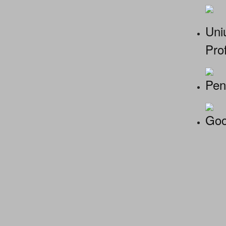
Uniu
Prof
Pen
Goo