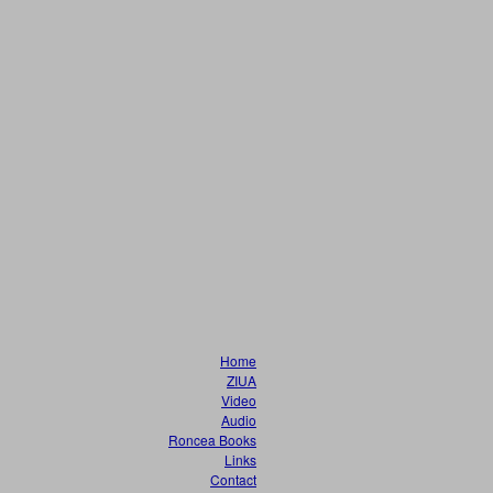
Home
ZIUA
Video
Audio
Roncea Books
Links
Contact