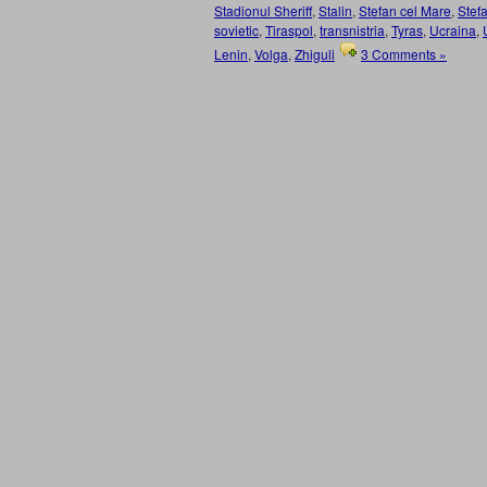
Stadionul Sheriff
,
Stalin
,
Stefan cel Mare
,
Stefa
sovietic
,
Tiraspol
,
transnistria
,
Tyras
,
Ucraina
,
Lenin
,
Volga
,
Zhiguli
3 Comments »