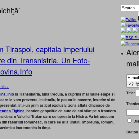
ichiţă’
 Tiraspol, capitala imperiului
Aler
re din Transnistria. Un Foto-
mai
ovina.Info
nts »
Title:
na. Info
in Transnistria, luna trecuta, a cuprins mai multe etape si
e care le vom prezenta, in detaliu, in postarile noastre, insotite si de
Thanks
prezentat, intr-un prim articol exclusiv, zona aflata dincoace de
etatea Tighina
, bastion geopolitic de sute de ani aflat pe o frontiera
siderare Valul lui Traian care se opreste la Nistru. Va introducem
Dis
in rasaritul romanesc, in care se afla tintuiti, impreuna, romani,
 sovietica incremenita in timp.
Button 