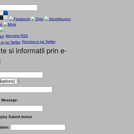
Abonare RSS
Roncea.ro pe Twitter
te si informatii prin e-
l
'>
 Message:
play Submit button
label: