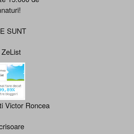
naturi!
NE SUNT
 ZeList
ti Victor Roncea
crisoare