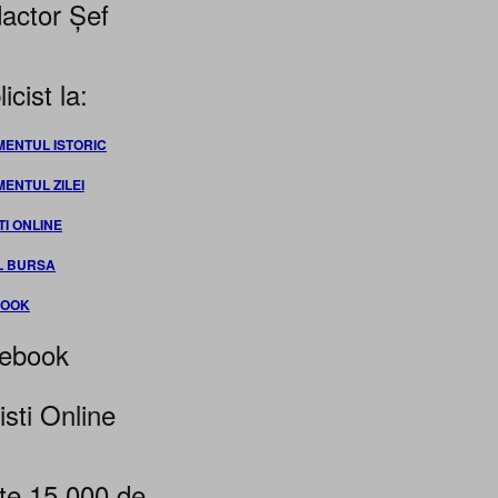
actor Șef
icist la:
MENTUL ISTORIC
MENTUL ZILEI
TI ONLINE
L BURSA
BOOK
ebook
isti Online
te 15.000 de