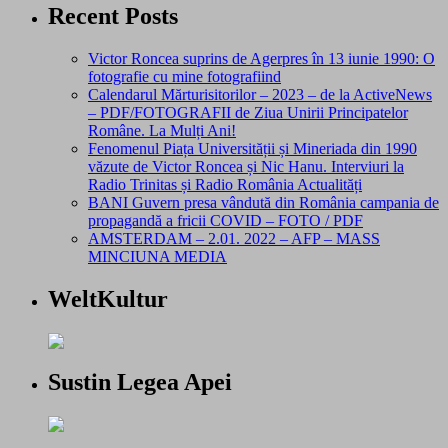
Recent Posts
Victor Roncea suprins de Agerpres în 13 iunie 1990: O
fotografie cu mine fotografiind
Calendarul Mărturisitorilor – 2023 – de la ActiveNews
– PDF/FOTOGRAFII de Ziua Unirii Principatelor
Române. La Mulți Ani!
Fenomenul Piața Universității și Mineriada din 1990
văzute de Victor Roncea și Nic Hanu. Interviuri la
Radio Trinitas și Radio România Actualități
BANI Guvern presa vândută din România campania de
propagandă a fricii COVID – FOTO / PDF
AMSTERDAM – 2.01. 2022 – AFP – MASS
MINCIUNA MEDIA
WeltKultur
Sustin Legea Apei