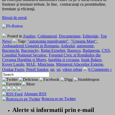
frustrare şi tensiuni trebuie, în fine, contracaraţi cu promtitudine,
fermitate şi eficienţă.
Biroul de presă
Posted in
Analize
,
Colimatorul
,
Documentare
,
Editoriale
,
Top
News
Tags:
"autonomia transilvaniei"
,
"Ungaria Mare"
,
Ambasadorul Ungariei in Romania
,
Ardealul
,
autonomie
,
Baconschi
,
Baconscky
,
Bajtai Erzsebet
,
Basescu
,
Budapesta
,
CNS
,
Consiliul National Secuiesc
,
Forumul Civic al Românilor din
Covasna Harghita şi Mureş
,
harghita si covasna
,
Izsak Balazs
,
Kover Laszlo
,
MAE
,
Miniciuna
,
Ministerul Afacerilor Externe
,
Oszkar Fuzes
,
Petofi Sandor
,
sie
,
sri
,
viktor orban
6 Comments »
Abonare RSS
Roncea.ro pe Twitter
Alerte si informatii prin e-mail