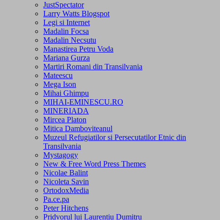
JustSpectator
Larry Watts Blogspot
Legi si Internet
Madalin Focsa
Madalin Necsutu
Manastirea Petru Voda
Mariana Gurza
Martiri Romani din Transilvania
Mateescu
Mega Ison
Mihai Ghimpu
MIHAI-EMINESCU.RO
MINERIADA
Mircea Platon
Mitica Damboviteanul
Muzeul Refugiatilor si Persecutatilor Etnic din
Transilvania
Mystagogy
New & Free Word Press Themes
Nicolae Balint
Nicoleta Savin
OrtodoxMedia
Pa.ce.pa
Peter Hitchens
Pridvorul lui Laurentiu Dumitru