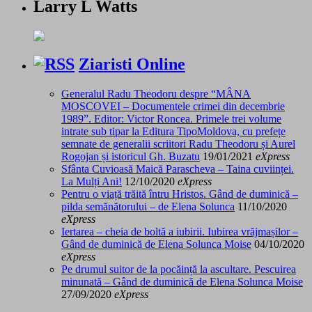
Larry L Watts
Ziaristi Online
Generalul Radu Theodoru despre “MÂNA
MOSCOVEI – Documentele crimei din decembrie
1989”. Editor: Victor Roncea. Primele trei volume
intrate sub tipar la Editura TipoMoldova, cu prefețe
semnate de generalii scriitori Radu Theodoru și Aurel
Rogojan și istoricul Gh. Buzatu
19/01/2021
eXpress
Sfânta Cuvioasă Maică Parascheva – Taina cuviinței.
La Mulți Ani!
12/10/2020
eXpress
Pentru o viață trăită întru Hristos. Gând de duminică –
pilda semănătorului – de Elena Solunca
11/10/2020
eXpress
Iertarea – cheia de boltă a iubirii. Iubirea vrăjmașilor –
Gând de duminică de Elena Solunca Moise
04/10/2020
eXpress
Pe drumul suitor de la pocăință la ascultare. Pescuirea
minunată – Gând de duminică de Elena Solunca Moise
27/09/2020
eXpress