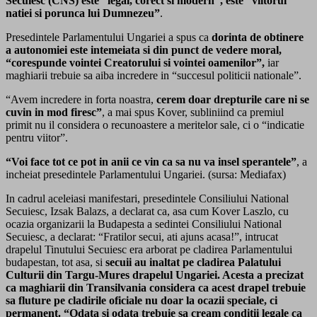
Secuiesc (CNS) este “legal, corect si modern”, este “viitorul
natiei si porunca lui Dumnezeu”
.
Presedintele Parlamentului Ungariei a spus ca
dorinta de obtinere
a autonomiei este intemeiata si din punct de vedere moral,
“corespunde vointei Creatorului si vointei oamenilor”,
iar
maghiarii trebuie sa aiba incredere in “succesul politicii nationale”.
“Avem incredere in forta noastra,
cerem doar drepturile care ni se
cuvin in mod firesc”
, a mai spus Kover, subliniind ca premiul
primit nu il considera o recunoastere a meritelor sale, ci o “indicatie
pentru viitor”.
“Voi face tot ce pot in anii ce vin ca sa nu va insel sperantele”
, a
incheiat presedintele Parlamentului Ungariei. (sursa: Mediafax)
In cadrul aceleiasi manifestari, presedintele Consiliului National
Secuiesc, Izsak Balazs, a declarat ca, asa cum Kover Laszlo, cu
ocazia organizarii la Budapesta a sedintei Consiliului National
Secuiesc, a declarat: “Fratilor secui, ati ajuns acasa!”, intrucat
drapelul Tinutului Secuiesc era arborat pe cladirea Parlamentului
budapestan, tot asa, si
secuii au inaltat pe cladirea Palatului
Culturii din Targu-Mures drapelul Ungariei. Acesta a precizat
ca maghiarii din Transilvania considera ca acest drapel trebuie
sa fluture pe cladirile oficiale nu doar la ocazii speciale, ci
permanent. “Odata si odata trebuie sa cream conditii legale ca