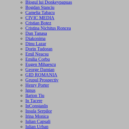
Blogul lui Donkeypapuas
Bogdan Stanciu
Camelia Tabacu
CIVIC MEDIA
Cristian Botez
Cristina Nichitus Roncea
Dan Tanasa
Diakonima
Dinu Lazar
Dorin Tudoran
Emil Neacsu
Emilia Corbu
Eugen Mihaescu
George Damian
GID ROMANIA
Grupul Prospectiv
Henry Porter
Ignus
Ilarion Tiu
In Tacere
InConstanIn
Insula Serpilor
Irina Monica
Iulian Capsali
Iulian Urban