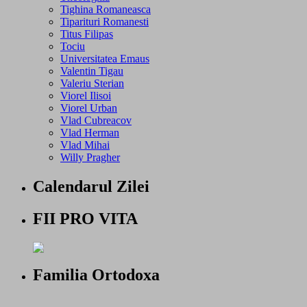
Tighina Romaneasca
Tiparituri Romanesti
Titus Filipas
Tociu
Universitatea Emaus
Valentin Tigau
Valeriu Sterian
Viorel Ilisoi
Viorel Urban
Vlad Cubreacov
Vlad Herman
Vlad Mihai
Willy Pragher
Calendarul Zilei
FII PRO VITA
Familia Ortodoxa