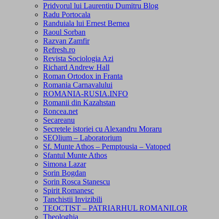
Pridvorul lui Laurentiu Dumitru Blog
Radu Portocala
Randuiala lui Ernest Bernea
Raoul Sorban
Razvan Zamfir
Refresh.ro
Revista Sociologia Azi
Richard Andrew Hall
Roman Ortodox in Franta
Romania Carnavalului
ROMANIA-RUSIA.INFO
Romanii din Kazahstan
Roncea.net
Secareanu
Secretele istoriei cu Alexandru Moraru
SEOlium – Laboratorium
Sf. Munte Athos – Pemptousia – Vatoped
Sfantul Munte Athos
Simona Lazar
Sorin Bogdan
Sorin Rosca Stanescu
Spirit Romanesc
Tanchistii Invizibili
TEOCTIST – PATRIARHUL ROMANILOR
Theologhia