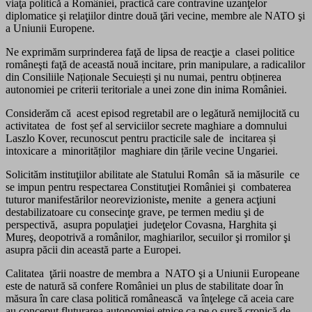
viaţa politică a României, practică care contravine uzanţelor
diplomatice şi relaţiilor dintre două ţări vecine, membre ale NATO şi
a Uniunii Europene.
Ne exprimăm surprinderea faţă de lipsa de reacţie a clasei politice
româneşti faţă de această nouă incitare, prin manipulare, a radicalilor
din Consiliile Naționale Secuiești şi nu numai, pentru obținerea
autonomiei pe criterii teritoriale a unei zone din inima României.
Considerăm că acest episod regretabil are o legătură nemijlocită cu
activitatea de fost șef al serviciilor secrete maghiare a domnului
Laszlo Kover, recunoscut pentru practicile sale de incitarea și
intoxicare a minorităților maghiare din țările vecine Ungariei.
Solicităm instituţiilor abilitate ale Statului Român să ia măsurile ce
se impun pentru respectarea Constituţiei României şi combaterea
tuturor manifestărilor neorevizioniste
,
menite a genera acţiuni
destabilizatoare cu consecinţe grave, pe termen mediu şi de
perspectivă, asupra populaţiei judeţelor Covasna, Harghita şi
Mureş, deopotrivă a românilor, maghiarilor, secuilor şi rromilor şi
asupra păcii din această parte a Europei.
Calitatea ţării noastre de membra a NATO şi a Uniunii Europeane
este de natură să confere României un plus de stabilitate doar în
măsura în care clasa politică românească va înţelege că aceia care
au conceput fluturarea autonomiei etnice ca pe o sursă cronică de