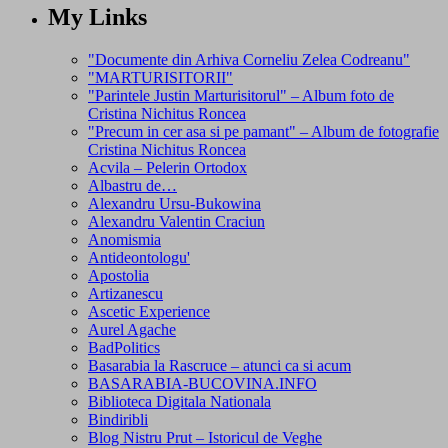
My Links
"Documente din Arhiva Corneliu Zelea Codreanu"
"MARTURISITORII"
"Parintele Justin Marturisitorul" – Album foto de
Cristina Nichitus Roncea
"Precum in cer asa si pe pamant" – Album de fotografie
Cristina Nichitus Roncea
Acvila – Pelerin Ortodox
Albastru de…
Alexandru Ursu-Bukowina
Alexandru Valentin Craciun
Anomismia
Antideontologu'
Apostolia
Artizanescu
Ascetic Experience
Aurel Agache
BadPolitics
Basarabia la Rascruce – atunci ca si acum
BASARABIA-BUCOVINA.INFO
Biblioteca Digitala Nationala
Bindiribli
Blog Nistru Prut – Istoricul de Veghe