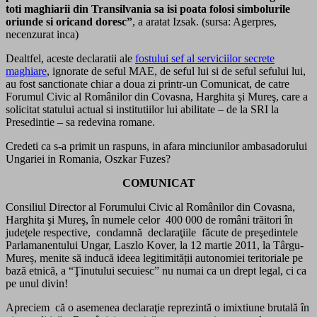
toti maghiarii din Transilvania sa isi poata folosi simbolurile
oriunde si oricand doresc”
, a aratat Izsak. (sursa: Agerpres,
necenzurat inca)
Dealtfel, aceste declaratii ale
fostului sef al serviciilor secrete
maghiare
, ignorate de seful MAE, de seful lui si de seful sefului lui,
au fost sanctionate chiar a doua zi printr-un Comunicat, de catre
Forumul Civic al Românilor din Covasna, Harghita şi Mureş, care a
solicitat statului actual si institutiilor lui abilitate – de la SRI la
Presedintie – sa redevina romane.
Credeti ca s-a primit un raspuns, in afara minciunilor ambasadorului
Ungariei in Romania, Oszkar Fuzes?
COMUNICAT
Consiliul Director al Forumului Civic al Românilor din Covasna,
Harghita şi Mureş, în numele celor 400 000 de români trăitori în
judeţele respective, condamnă declaraţiile făcute de preşedintele
Parlamanentului Ungar, Laszlo Kover, la 12 martie 2011, la Târgu-
Mureș, menite să inducă ideea legitimității autonomiei teritoriale pe
bază etnică, a “Ţinutului secuiesc” nu numai ca un drept legal, ci ca
pe unul divin!
Apreciem că o asemenea declaraţie reprezintă o imixtiune brutală în