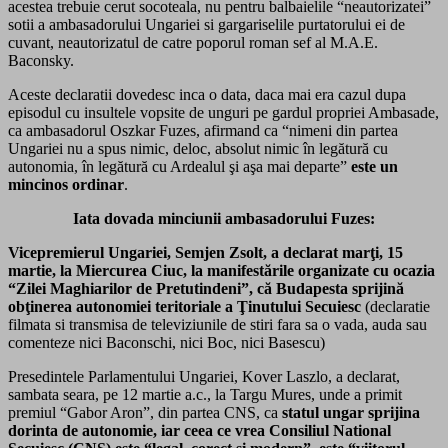
acestea trebuie cerut socoteala, nu pentru balbaielile “neautorizatei”
sotii a ambasadorului Ungariei si gargariselile purtatorului ei de
cuvant, neautorizatul de catre poporul roman sef al M.A.E.
Baconsky.
Aceste declaratii dovedesc inca o data, daca mai era cazul dupa
episodul cu insultele vopsite de unguri pe gardul propriei Ambasade,
ca ambasadorul Oszkar Fuzes, afirmand ca “nimeni din partea
Ungariei nu a spus nimic, deloc, absolut nimic în legătură cu
autonomia, în legătură cu Ardealul şi aşa mai departe”
este un
mincinos ordinar
.
Iata dovada minciunii ambasadorului Fuzes:
Vicepremierul Ungariei, Semjen Zsolt, a declarat marţi, 15
martie, la Miercurea Ciuc, la manifestările organizate cu ocazia
“Zilei Maghiarilor de Pretutindeni”, că Budapesta sprijină
obţinerea autonomiei teritoriale a Ţinutului Secuiesc
(declaratie
filmata si transmisa de televiziunile de stiri fara sa o vada, auda sau
comenteze nici Baconschi, nici Boc, nici Basescu)
Presedintele Parlamentului Ungariei, Kover Laszlo, a declarat,
sambata seara, pe 12 martie a.c., la Targu Mures, unde a primit
premiul “Gabor Aron”, din partea CNS, ca
statul ungar sprijina
dorinta de autonomie, iar ceea ce vrea Consiliul National