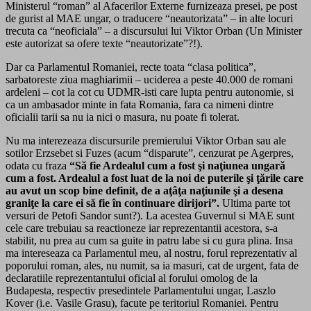
Ministerul “roman” al Afacerilor Externe furnizeaza presei, pe post
de gurist al MAE ungar, o traducere “neautorizata” – in alte locuri
trecuta ca “neoficiala” – a discursului lui Viktor Orban (Un Minister
este autorizat sa ofere texte “neautorizate”?!).
Dar ca Parlamentul Romaniei, recte toata “clasa politica”,
sarbatoreste ziua maghiarimii – uciderea a peste 40.000 de romani
ardeleni – cot la cot cu UDMR-isti care lupta pentru autonomie, si
ca un ambasador minte in fata Romania, fara ca nimeni dintre
oficialii tarii sa nu ia nici o masura, nu poate fi tolerat.
Nu ma interezeaza discursurile premierului Viktor Orban sau ale
sotilor Erzsebet si Fuzes (acum “disparute”, cenzurat pe Agerpres,
odata cu fraza
“Să fie Ardealul cum a fost şi naţiunea ungară
cum a fost. Ardealul a fost luat de la noi de puterile şi ţările care
au avut un scop bine definit, de a aţâţa naţiunile şi a desena
graniţe la care ei să fie în continuare dirijori”.
Ultima parte tot
versuri de Petofi Sandor sunt?). La acestea Guvernul si MAE sunt
cele care trebuiau sa reactioneze iar reprezentantii acestora, s-a
stabilit, nu prea au cum sa guite in patru labe si cu gura plina. Insa
ma intereseaza ca Parlamentul meu, al nostru, forul reprezentativ al
poporului roman, ales, nu numit, sa ia masuri, cat de urgent, fata de
declaratiile reprezentantului oficial al forului omolog de la
Budapesta, respectiv presedintele Parlamentului ungar, Laszlo
Kover (i.e. Vasile Grasu), facute pe teritoriul Romaniei. Pentru