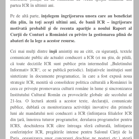
partea ICR în ultimii ani.
înțelegem îngrijorarea unora care au beneficiat
Pe de altă parte,
din plin, în toți acești ultimi ani, de banii ICR – îngrijorare
motivată probabil și de recenta apariție a noului Raport al
Curții de Conturi a României cu privire la gestionarea plină de
abateri de la lege a acestor resurse.
inșii
Cei mai mulți dintre
amintiți nu au citit, cu siguranță, textele
comunicate public ale actualei conduceri a ICR (ei nu știu, de pildă,
că toate deciziile ICR sunt publice prin intermediul „Buletinului
Informativ ICR“, ce se publică periodic). Inițiativele instituției sunt
sintetizate în documente programatice, în care a fost expusă noua
strategie ICR, menită să consolideze politica culturală a României în
ceea ce privește promovarea culturii române în lume și sincronizarea
Institutului Cultural Român cu provocările globale ale secolului al
21-lea. O lectură atentă a acestor texte, declarații, comunicate
publice, dublată cu monitorizarea activității inovative din primele
luni ale mandatului noii conduceri a ICR (înființarea filialelor ICR
din țară, înnoirea tuturor programelor, derularea programelor pentru
ICRS, deschiderea ICR către întreaga sferă culturală, înființarea
conferințelor ICR, pregătirile intense pentru Salonul Cărții de la
Paris, organizarea unor concursuri deschise pe posturi etc.) atestă