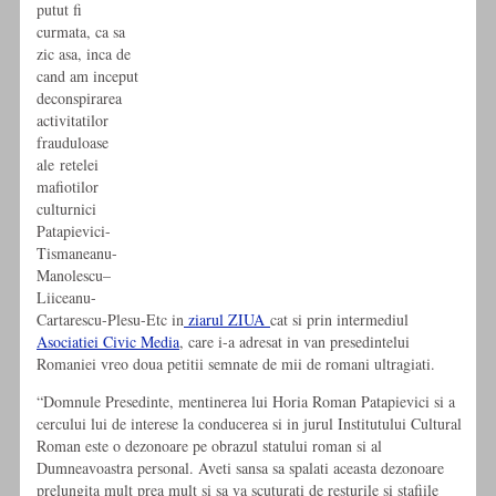
putut fi
curmata, ca sa
zic asa, inca de
cand am inceput
deconspirarea
activitatilor
frauduloase
ale retelei
mafiotilor
culturnici
Patapievici-
Tismaneanu-
Manolescu–
Liiceanu-
Cartarescu-Plesu-Etc in
ziarul ZIUA
cat si prin intermediul
Asociatiei Civic Media
, care i-a adresat in van presedintelui
Romaniei vreo doua petitii semnate de mii de romani ultragiati.
“Domnule Presedinte, mentinerea lui Horia Roman Patapievici si a
cercului lui de interese la conducerea si in jurul Institutului Cultural
Roman este o dezonoare pe obrazul statului roman si al
Dumneavoastra personal. Aveti sansa sa spalati aceasta dezonoare
prelungita mult prea mult si sa va scuturati de resturile si stafiile