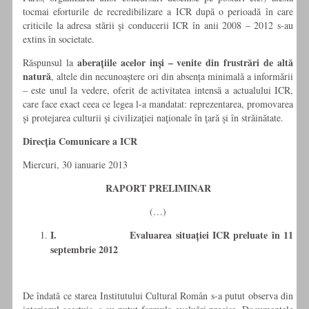
tocmai eforturile de recredibilizare a ICR după o perioadă în care
criticile la adresa stării și conducerii ICR în anii 2008 – 2012 s-au
extins în societate.
aberațiile acelor inși – venite din frustrări de altă
Răspunsul la
natură
, altele din necunoaștere ori din absența minimală a informării
– este unul la vedere, oferit de activitatea intensă a actualului ICR,
care face exact ceea ce legea l-a mandatat: reprezentarea, promovarea
şi protejarea culturii şi civilizaţiei naţionale în ţară şi în străinătate.
Direcția Comunicare a ICR
Miercuri, 30 ianuarie 2013
RAPORT PRELIMINAR
(…)
I.
Evaluarea situației ICR preluate în 11
septembrie 2012
De îndată ce starea Institutului Cultural Român s-a putut observa din