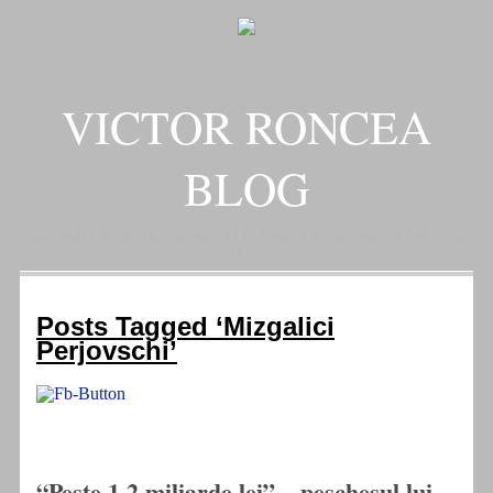
VICTOR RONCEA
BLOG
„ADEVARUL RAMANE, ORICARE AR FI SOARTA SLUJITORILOR SAI" – GH.
I. B.
Posts Tagged ‘Mizgalici
Perjovschi’
“Peste 1,2 miliarde lei” – peschesul lui