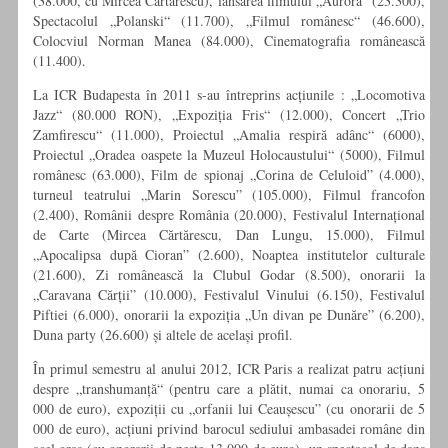
(38.000, cu Mircea Cărtărescu), lansarea filmului „Aurora“ (23.300),
Spectacolul „Polanski“ (11.700), „Filmul românesc“ (46.600),
Colocviul Norman Manea (84.000), Cinematografia românească
(11.400).
La ICR Budapesta în 2011 s-au întreprins acțiunile : „Locomotiva
Jazz“ (80.000 RON), „Expoziția Fris“ (12.000), Concert „Trio
Zamfirescu“ (11.000), Proiectul „Amalia respiră adânc“ (6000),
Proiectul „Oradea oaspete la Muzeul Holocaustului“ (5000), Filmul
românesc (63.000), Film de spionaj „Corina de Celuloid” (4.000),
turneul teatrului „Marin Sorescu” (105.000), Filmul francofon
(2.400), Românii despre România (20.000), Festivalul Internațional
de Carte (Mircea Cărtărescu, Dan Lungu, 15.000), Filmul
„Apocalipsa după Cioran” (2.600), Noaptea institutelor culturale
(21.600), Zi românească la Clubul Godar (8.500), onorarii la
„Caravana Cărții” (10.000), Festivalul Vinului (6.150), Festivalul
Piftiei (6.000), onorarii la expoziția „Un divan pe Dunăre” (6.200),
Duna party (26.600) și altele de același profil.
În primul semestru al anului 2012, ICR Paris a realizat patru acțiuni
despre „transhumanță“ (pentru care a plătit, numai ca onorariu, 5
000 de euro), expoziții cu „orfanii lui Ceaușescu” (cu onorarii de 5
000 de euro), acțiuni privind barocul sediului ambasadei române din