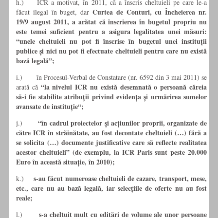
h.) ICR a motivat, în 2011, că a înscris cheltuieli pe care le-a
Curtea de Conturi, cu Încheierea nr.
făcut ilegal în buget, dar
19/9 august 2011, a arătat că înscrierea în bugetul propriu nu
este temei suficient pentru a asigura legalitatea unei măsuri:
“unele cheltuieli nu pot fi înscrise în bugetul unei instituții
publice și nici nu pot fi efectuate cheltuieli pentru care nu există
bază legală”;
i.) în Procesul-Verbal de Constatare (nr. 6592 din 3 mai 2011) se
“la nivelul ICR nu există desemnată o persoană căreia
arată că
să-i fie stabilite atribuții privind evidența și urmărirea sumelor
avansate de instituție“;
“în cadrul proiectelor și acțiunilor proprii, organizate de
j.)
către ICR în străinătate, au fost decontate cheltuieli (…) fără a
se solicita (…) documente justificative care să reflecte realitatea
acestor cheltuieli” (de exemplu, la ICR Paris sunt peste 20.000
Euro în această situație, în 2010);
s-au făcut numeroase cheltuieli de cazare, transport, mese,
k.)
etc., care nu au bază legală, iar selecțiile de oferte nu au fost
reale;
s-a cheltuit mult cu editări de volume ale unor persoane
l.)