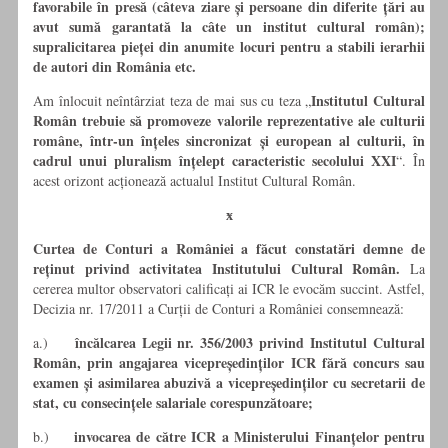
favorabile în presă (câteva ziare și persoane din diferite țări au
avut sumă garantată la câte un institut cultural român);
supralicitarea pieței din anumite locuri pentru a stabili ierarhii
de autori din România etc.
Institutul Cultural
Am înlocuit neîntârziat teza de mai sus cu teza „
Român trebuie să promoveze valorile reprezentative ale culturii
române, într-un înțeles sincronizat și european al culturii, în
cadrul unui pluralism înțelept caracteristic secolului XXI
“. În
acest orizont acționează actualul Institut Cultural Român.
ӿ
Curtea de Conturi a României a făcut constatări demne de
reținut privind activitatea Institutului Cultural Român.
La
cererea multor observatori calificați ai ICR le evocăm succint.
Astfel,
Decizia nr. 17/2011 a Curții de Conturi a României consemnează:
încălcarea Legii nr. 356/2003 privind Institutul Cultural
a.)
Român, prin angajarea vicepreședinților ICR fără concurs sau
examen și asimilarea abuzivă a vicepreședinților cu secretarii de
stat, cu consecințele salariale corespunzătoare;
invocarea de către ICR a Ministerului Finanțelor pentru
b.)