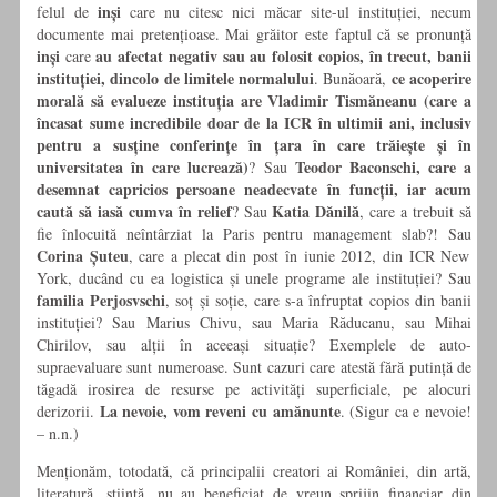
inși
felul de
care nu citesc nici măcar site-ul instituției, necum
documente mai pretențioase. Mai grăitor este faptul că se pronunță
inși
au afectat negativ sau au folosit copios, în trecut, banii
care
instituției, dincolo de limitele normalului
ce acoperire
. Bunăoară,
morală să evalueze instituția are Vladimir Tismăneanu (care a
încasat sume incredibile doar de la ICR în ultimii ani, inclusiv
pentru a susține conferințe în țara în care trăiește și în
universitatea în care lucrează)
Teodor Baconschi, care a
? Sau
desemnat capricios persoane neadecvate în funcții, iar acum
caută să iasă cumva în relief
Katia Dănilă
? Sau
, care a trebuit să
fie înlocuită neîntârziat la Paris pentru management slab?! Sau
Corina Șuteu
, care a plecat din post în iunie 2012, din ICR New
York, ducând cu ea logistica și unele programe ale instituției? Sau
familia Perjosvschi
, soț și soție, care s-a înfruptat copios din banii
instituției? Sau Marius Chivu, sau Maria Răducanu, sau Mihai
Chirilov, sau alții în aceeași situație? Exemplele de auto-
supraevaluare sunt numeroase. Sunt cazuri care atestă fără putință de
tăgadă irosirea de resurse pe activități superficiale, pe alocuri
La nevoie, vom reveni cu amănunte
derizorii.
. (Sigur ca e nevoie!
– n.n.)
Menționăm, totodată, că principalii creatori ai României, din artă,
literatură, știință, nu au beneficiat de vreun sprijin financiar din