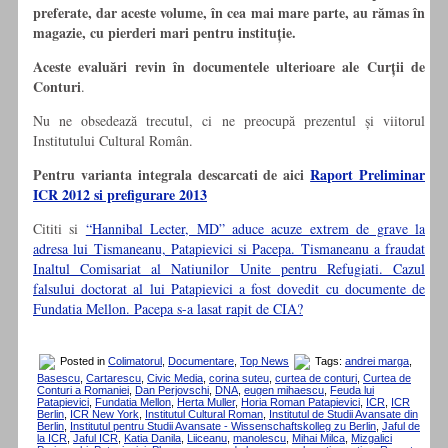
preferate, dar aceste volume, în cea mai mare parte, au rămas în
magazie, cu pierderi mari pentru instituție.
Aceste evaluări revin în documentele ulterioare ale Curții de
Conturi
.
Nu ne obsedează trecutul, ci ne preocupă prezentul și viitorul
Institutului Cultural Român.
Pentru varianta integrala descarcati de aici
Raport Preliminar
ICR 2012 si prefigurare 2013
Cititi si
“Hannibal Lecter, MD” aduce acuze extrem de grave la
adresa lui Tismaneanu, Patapievici si Pacepa. Tismaneanu a fraudat
Inaltul Comisariat al Natiunilor Unite pentru Refugiati. Cazul
falsului doctorat al lui Patapievici a fost dovedit cu documente de
Fundatia Mellon. Pacepa s-a lasat rapit de CIA?
Posted in
Colimatorul
,
Documentare
,
Top News
Tags:
andrei marga
,
Basescu
,
Cartarescu
,
Civic Media
,
corina suteu
,
curtea de conturi
,
Curtea de
Conturi a Romaniei
,
Dan Perjovschi
,
DNA
,
eugen mihaescu
,
Feuda lui
Patapievici
,
Fundatia Mellon
,
Herta Muller
,
Horia Roman Patapievici
,
ICR
,
ICR
Berlin
,
ICR New York
,
Institutul Cultural Roman
,
Institutul de Studii Avansate din
Berlin
,
Institutul pentru Studii Avansate - Wissenschaftskolleg zu Berlin
,
Jaful de
la ICR
,
Jaful ICR
,
Katia Danila
,
Liiceanu
,
manolescu
,
Mihai Milca
,
Mizgalici