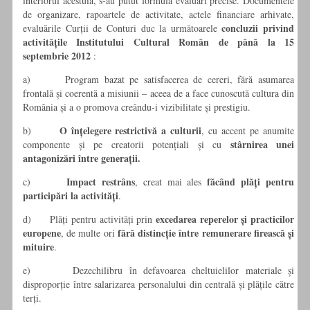
interiorul acestuia, s-au putut formula evaluări precise. Documentele
de organizare, rapoartele de activitate, actele financiare arhivate,
concluzii privind
evaluările Curții de Conturi duc la următoarele
activitățile Institutului Cultural Român de până la 15
septembrie 2012
:
a) Program bazat pe satisfacerea de cereri, fără asumarea
frontală și coerentă a misiunii – aceea de a face cunoscută cultura din
România și a o promova creându-i vizibilitate și prestigiu.
O înțelegere restrictivă a culturii
b)
, cu accent pe anumite
stârnirea unei
componente și pe creatorii potențiali și cu
antagonizări între generații.
Impact restrâns
făcând plăți pentru
c)
, creat mai ales
participări la activități
.
excedarea reperelor și practicilor
d) Plăți pentru activități prin
europene
fără distincție între remunerare firească și
, de multe ori
mituire
.
e) Dezechilibru în defavoarea cheltuielilor materiale și
disproporție între salarizarea personalului din centrală și plățile către
terți.