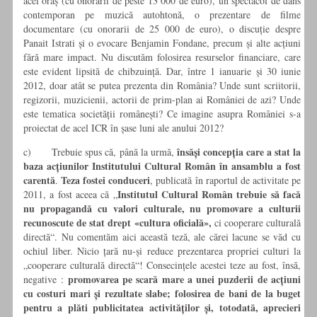
acel oraș (cu onorarii de peste 13 000 de euro), un spectacol de dans
contemporan pe muzică autohtonă, o prezentare de filme
documentare (cu onorarii de 25 000 de euro), o discuție despre
Panait Istrati și o evocare Benjamin Fondane, precum și alte acțiuni
fără mare impact. Nu discutăm folosirea resurselor financiare, care
este evident lipsită de chibzuință. Dar, între 1 ianuarie și 30 iunie
2012, doar atât se putea prezenta din România? Unde sunt scriitorii,
regizorii, muzicienii, actorii de prim-plan ai României de azi? Unde
este tematica societății românești? Ce imagine asupra României s-a
proiectat de acel ICR în șase luni ale anului 2012?
însăși concepția care a stat la
c) Trebuie spus că, până la urmă,
baza acțiunilor Institutului Cultural Român în ansamblu a fost
carentă
Teza fostei conduceri
.
, publicată în raportul de activitate pe
Institutul Cultural Român trebuie să facă
2011, a fost aceea că „
nu propagandă cu valori culturale, nu promovare a culturii
recunoscute de stat drept «cultura oficială»,
ci cooperare culturală
directă“. Nu comentăm aici această teză, ale cărei lacune se văd cu
ochiul liber. Nicio țară nu-și reduce prezentarea propriei culturi la
„cooperare culturală directă“! Consecințele acestei teze au fost, însă,
promovarea pe scară mare a unei puzderii de acțiuni
negative :
cu costuri mari și rezultate slabe; folosirea de bani de la buget
pentru a plăti publicitatea activităților și, totodată, aprecieri