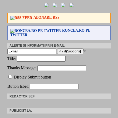
ABONARE RSS
RONCEA.RO PE
TWITTER
ALERTE SI INFORMATII PRIN E-MAIL
'>
Title:
Thanks Message:
Display Submit button
Button label:
REDACTOR ȘEF
PUBLICIST LA: