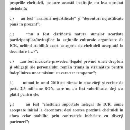
propriile cheltuieli, pe care această instituție nu le-a aprobat
niciodată;
au fost “avansuri nejustificate” și “deconturi nejustificate
c.)
până în prezent”;
“nu a fost clarificată natura sumelor acordate
d.)
participanților/invitaților la acțiunile culturale organizate de
ICR, nefiind stabilită exact categoria de cheltuieli acceptată la
decontare (…)”;
„au fost încălcate prevederi [legale] privind unele drepturi
e.)
și obligații ale personalului român trimis în străinătate pentru
îndeplinirea unor misiuni cu caracter temporar”;
numai în anul 2010 au rămas în stoc cărți și reviste de
f.)
peste 2,3 milioane RON, care nu au fost valorificate, deși s-a
plătit pentru ele;
au fost “cheltuieli suportate nelegal de ICR, sume
g.)
acceptate inițial la decontare, deși acestea prezintă cheltuieli în
afara celor stabilite prin contractele încheiate cu diverși
parteneri”;