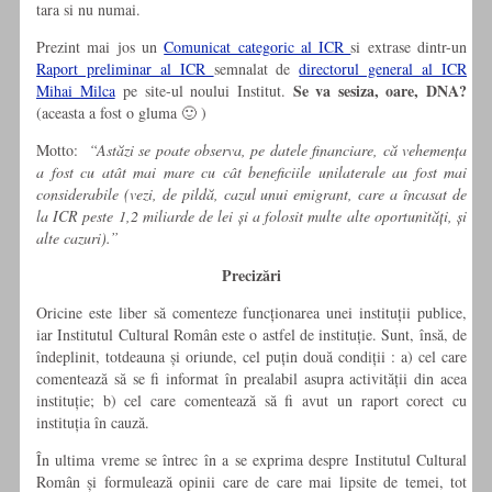
tara si nu numai.
Prezint mai jos un
Comunicat categoric al ICR
si extrase dintr-un
Raport preliminar al ICR
semnalat de
directorul general al ICR
Se va sesiza, oare, DNA?
Mihai Milca
pe site-ul noului Institut.
(aceasta a fost o gluma 🙂 )
Motto:
“Astăzi se poate observa, pe datele financiare, că vehemența
a fost cu atât mai mare cu cât beneficiile unilaterale au fost mai
considerabile (vezi, de pildă, cazul unui emigrant, care a încasat de
la ICR peste 1,2 miliarde de lei și a folosit multe alte oportunități, și
alte cazuri).”
Precizări
Oricine este liber să comenteze funcționarea unei instituții publice,
iar Institutul Cultural Român este o astfel de instituție. Sunt, însă, de
îndeplinit, totdeauna și oriunde, cel puțin două condiții : a) cel care
comentează să se fi informat în prealabil asupra activității din acea
instituție; b) cel care comentează să fi avut un raport corect cu
instituția în cauză.
În ultima vreme se întrec în a se exprima despre Institutul Cultural
Român și formulează opinii care de care mai lipsite de temei, tot