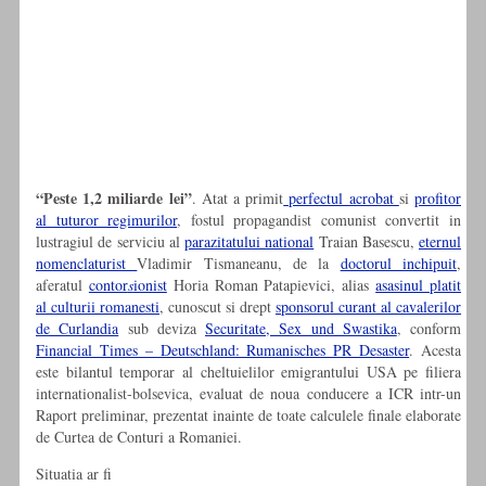
“Peste 1,2 miliarde lei”
. Atat a primit
perfectul acrobat
si
profitor
al tuturor regimurilor
, fostul propagandist comunist convertit in
lustragiul de serviciu al
parazitatului national
Traian Basescu,
eternul
nomenclaturist
Vladimir Tismaneanu, de la
doctorul inchipuit
,
aferatul
contor
s
ionist
Horia Roman Patapievici, alias
asasinul platit
al culturii romanesti
, cunoscut si drept
sponsorul curant al cavalerilor
de Curlandia
sub deviza
Securitate, Sex und Swastika
, conform
Financial Times – Deutschland: Rumanisches PR Desaster
. Acesta
este bilantul temporar al cheltuielilor emigrantului USA pe filiera
internationalist-bolsevica, evaluat de noua conducere a ICR intr-un
Raport preliminar, prezentat inainte de toate calculele finale elaborate
de Curtea de Conturi a Romaniei.
Situatia ar fi