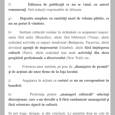
Editarea de publicații ce nu se vând, cu autori
f)
remunerați
, fără redacții responsabile de difuzare.
Depozite umplute cu cantități mari de volume plătite, ce
g)
nu au putut fi vândute.
h) Institute culturale române în străinătate cu neajunsuri majore:
unele fără sediu (Bruxelles), altele fără bibliotecă (Viena), altele
realizând activități cu impact insuficient (Budapesta, Varșovia), altele
agenții de impresariat
fără înțelegerea
devenind
(Istanbul), altele
culturii
activități din sfera
(Paris), altele realizând mai mult
pregătirii profesionale a directorului
(New York) etc..
„finanțator de premii“
i) Folosirea unor institute pe post de
și de acțiuni ale unor firme de la fața locului
.
costuri ce nu au corespondent în
j) Angajarea în acțiuni cu
beneficii
.
„manageri culturali“ selectați
k) Preferința pentru
discreționar, care s-au dovedit a fi fără randament managerial și
fără orientare sigură
în cultură
.
Se pot trage, desigur, și alte concluzii. Le amintim doar pe cele de