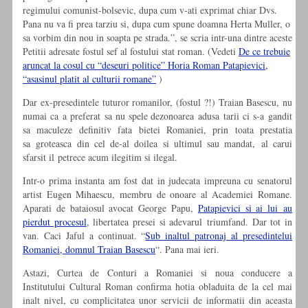
regimului comunist-bolsevic, dupa cum v-ati exprimat chiar Dvs.
Pana nu va fi prea tarziu si, dupa cum spune doamna Herta Muller, o
sa vorbim din nou in soapta pe strada.”, se scria intr-una dintre aceste
Petitii adresate fostul sef al fostului stat roman. (Vedeti
De ce trebuie
aruncat la cosul cu “deseuri politice” Horia Roman Patapievici,
“asasinul platit al culturii romane”
)
Dar ex-presedintele tuturor romanilor, (fostul ?!) Traian Basescu, nu
numai ca a preferat sa nu spele dezonoarea adusa tarii ci s-a gandit
sa maculeze definitiv fata bietei Romaniei, prin toata prestatia
sa groteasca din cel de-al doilea si ultimul sau mandat, al carui
sfarsit il petrece acum ilegitim si ilegal.
Intr-o prima instanta am fost dat in judecata impreuna cu senatorul
artist Eugen Mihaescu, membru de onoare al Academiei Romane.
Aparati de bataiosul avocat George Papu,
Patapievici si ai lui au
pierdut procesul
, libertatea presei si adevarul triumfand. Dar tot in
van. Caci Jaful a continuat. “
Sub inaltul patronaj al presedintelui
Romaniei, domnul Traian Basescu
“. Pana mai ieri.
Astazi, Curtea de Conturi a Romaniei si noua conducere a
Institutului Cultural Roman confirma hotia obladuita de la cel mai
inalt nivel, cu complicitatea unor servicii de informatii din aceasta