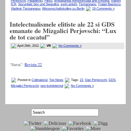
Perjovschi
,
Patapievici
,
Plesu
,
propaganda homosexuala anti-crestina
,
Raport
ICR
,
Securitate Sex und Swastika
,
sorin antohi
,
Tismaneanu
,
Traian Basescu
,
Vladimir Tismaneanu
,
Wissenschaftskolleg zu Berlin
19 Comments »
Intelectualismele elitiste ale 22 si GDS
emanate de Mizgalici Perjovschi: “Lux
de tot cacatul”
April 26th, 2011
VR
No Comments »
“Sursa”:
Revista 22
Posted in
Colimatorul
,
Top News
Tags:
22
,
Dan Perjovschi
,
GDS
,
Mizgalici Perjovschi
,
neo-kominternul
No Comments »