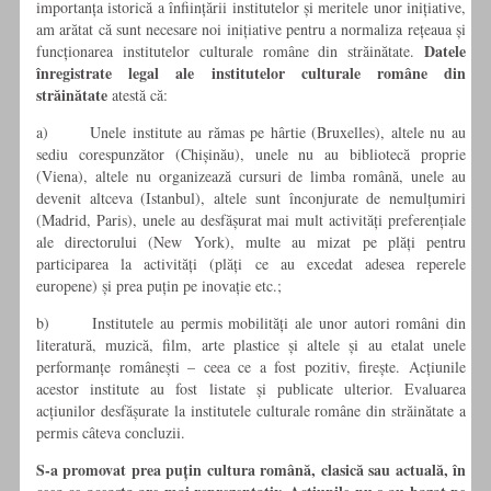
importanța istorică a înființării institutelor și meritele unor inițiative,
am arătat că sunt necesare noi inițiative pentru a normaliza rețeaua și
Datele
funcționarea institutelor culturale române din străinătate.
înregistrate legal ale institutelor culturale române din
străinătate
atestă că:
a) Unele institute au rămas pe hârtie (Bruxelles), altele nu au
sediu corespunzător (Chișinău), unele nu au bibliotecă proprie
(Viena), altele nu organizează cursuri de limba română, unele au
devenit altceva (Istanbul), altele sunt înconjurate de nemulțumiri
(Madrid, Paris), unele au desfășurat mai mult activități preferențiale
ale directorului (New York), multe au mizat pe plăți pentru
participarea la activități (plăți ce au excedat adesea reperele
europene) și prea puțin pe inovație etc.;
b) Institutele au permis mobilități ale unor autori români din
literatură, muzică, film, arte plastice și altele și au etalat unele
performanțe românești – ceea ce a fost pozitiv, firește. Acțiunile
acestor institute au fost listate și publicate ulterior. Evaluarea
acțiunilor desfășurate la institutele culturale române din străinătate a
permis câteva concluzii.
S-a promovat prea puțin cultura română, clasică sau actuală, în