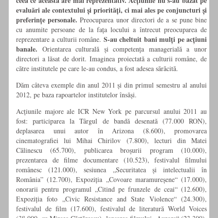
ceea ce aceasta are mai reprezentativ. Acțiunile nu s-au bazat pe
evaluări ale contextului și priorități, ci mai ales pe conjuncturi și
preferințe personale.
Preocuparea unor directori de a se pune bine
cu anumite persoane de la fața locului a întrecut preocuparea de
S-au cheltuit bani mulți pe acțiuni
reprezentare a culturii române.
banale.
Orientarea culturală și competența managerială a unor
directori a lăsat de dorit. Imaginea proiectată a culturii române, de
către institutele pe care le-au condus, a fost adesea sărăcită.
Dăm câteva exemple din anul 2011 și din primul semestru al anului
2012, pe baza rapoartelor institutelor însăși.
Acțiunile majore ale ICR New York pe parcursul anului 2011 au
fost: participarea la Târgul de bandă desenată (77.000 RON),
deplasarea unui autor în Arizona (8.600), promovarea
cinematografiei lui Mihai Chirilov (7.800), lecturi din Matei
Călinescu (65.700), publicarea broșurii program (10.000),
prezentarea de filme documentare (10.523), festivalul filmului
românesc (121.000), sesiunea „Securitatea și intelectualii în
România” (12.700), Expoziția „Covoare maramureșene“ (17.000),
onorarii pentru programul „Citind pe frunzele de ceai“ (12.600),
Expoziția foto „Civic Resistance and State Violence“ (24.300),
festivalul de film (17.600), festivalul de literatură World Voices