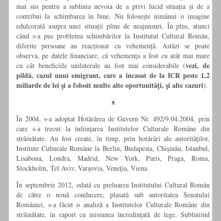
mai sus pentru a sublinia nevoia de a privi lucid situația și de a
contribui la schimbarea în bine. Nu folosește nimănui o imagine
edulcorată asupra unei situații pline de neajunsuri. În plus, atunci
când s-a pus problema schimbărilor la Institutul Cultural Român,
diferite persoane au reacționat cu vehemență. Astăzi se poate
observa, pe datele financiare, că vehemența a fost cu atât mai mare
vezi, de
cu cât beneficiile unilaterale au fost mai considerabile (
pildă, cazul unui emigrant, care a încasat de la ICR peste 1,2
miliarde de lei și a folosit multe alte oportunități, și alte cazuri
).
ӿ
În 2004, s-a adoptat Hotărârea de Guvern Nr. 492/9.04.2004, prin
care s-a trecut la înființarea Institutelor Culturale Române din
străinătate. Au fost create, în timp, prin hotărâri ale autorităților,
Institute Culturale Române la Berlin, Budapesta, Chișinău, Istanbul,
Lisabona, Londra, Madrid, New York, Paris, Praga, Roma,
Stockholm, Tel Aviv, Varșovia, Veneția, Viena.
În septembrie 2012, odată cu preluarea Institutului Cultural Român
de către o nouă conducere, plasată sub autoritatea Senatului
României, s-a făcut o analiză a Institutelor Culturale Române din
străinătate, în raport cu misiunea încredințată de lege. Subliniind