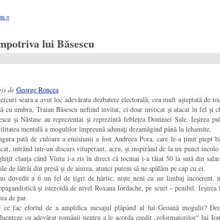
ts »
potriva lui Băsescu
ris de
George Roncea
ercuri seara a avut loc adevărata dezbatere electorală, cea mult aşteptată de 
să cu umbra, Traian Băsescu nefiind invitat, ci doar invocat şi atacat în fel şi 
iescu şi Năstase au reprezentat şi reprezintă febleţea Domniei Sale. Ieşirea pu
rilitatea mentală a mogulilor împreună adunaţi dezamăgind până la lehamite.
ngura pată de culoare a emisiunii a fost Andreea Pora, care le-a ţinut piept b
acat, intrând într-un discurs vituperant, acru, şi inspirând de la un punct în
ghiţit clanţa când Vîntu i-a zis în direct că tocmai i-a tăiat 50 la sută din sala
ile de lătrăi din presă şi de aiurea, atunci putem să ne spălăm pe cap cu ei.
au dovedit a fi un fel de tigri de hârtie, nişte neni cu un limbaj incoerent, u
opagandistică şi isteroidă de nivel Roxana Iordache, pe scurt – penibil. Ieşire
nia de par.
 ce fac efortul de a amplifica mesajul plăpând al lui Geoană mogulii? Deoar
fluenţeze cu adevărat românii pentru a le acorda credit „reformatorilor“ lui Ion