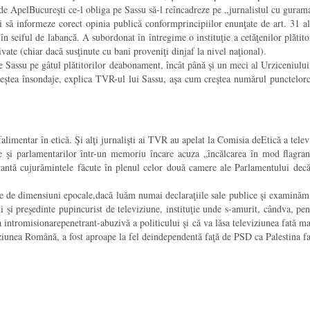
i de ApelBucureşti ce-l obliga pe Sassu să-l reîncadreze pe „jurnalistul cu gurama
i să informeze corect opinia publică conformprincipiilor enunţate de art. 31 al
n seiful de labancă. A subordonat în întregime o instituţie a cetăţenilor plătito
vate (chiar dacă susţinute cu bani proveniţi dinjaf la nivel naţional).
e Sassu pe gâtul plătitorilor deabonament, încât până şi un meci al Urziceniulu
eştea însondaje, explica TVR-ul lui Sassu, aşa cum creştea numărul punctelorc
imentar în etică. Şi alţi jurnalişti ai TVR au apelat la Comisia deEtică a telev
e şi parlamentarilor într-un memoriu încare acuza „încălcarea în mod flagrant
grantă cujurămintele făcute în plenul celor două camere ale Parlamentului dec
ste de dimensiuni epocale,dacă luăm numai declaraţiile sale publice şi examinăm
 şi preşedinte pupincurist de televiziune, instituţie unde s-amurit, cândva, pentr
a intromisionarepenetrant-abuzivă a politicului şi că va lăsa televiziunea fată m
ziunea Romånă, a fost aproape la fel deindependentă faţă de PSD ca Palestina faţ