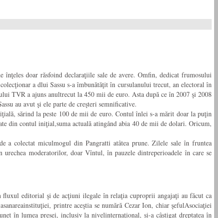
 de înţeles doar răsfoind declaraţiile sale de avere. Omfin, dedicat frumosului
colecţionar a dlui Sassu s-a îmbunătăţit în cursulanului trecut, an electoral în
fului TVR a ajuns anultrecut la 450 mii de euro. Asta după ce în 2007 şi 2008
Sassu au avut şi ele parte de creşteri semnificative.
ială, sărind la peste 100 de mii de euro. Contul înlei s-a mărit doar la puţin
te din contul iniţial,suma actuală atingånd abia 40 de mii de dolari. Oricum,
e a colectat miculmogul din Pangratti atâtea prune. Zilele sale în fruntea
în urechea moderatorilor, doar Vîntul, în pauzele dintreperioadele în care se
luxul editorial şi de acţiuni ilegale în relaţia cuproprii angajaţi au făcut ca
asanareainstituţiei, printre aceştia se numără Cezar Ion, chiar şefulAsociaţiei
et în lumea presei, inclusiv la nivelinternaţional, şi-a câştigat dreptatea în