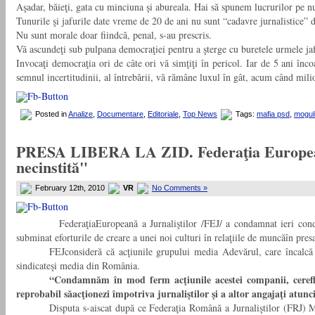
Aşadar, băieţi, gata cu minciuna şi abureala. Hai să spunem lucrurilor pe 
Tunurile şi jafurile date vreme de 20 de ani nu sunt “cadavre jurnalistice” 
Nu sunt morale doar fiindcă, penal, s-au prescris.
Vă ascundeţi sub pulpana democraţiei pentru a şterge cu buretele urmele jaf
Invocaţi democraţia ori de câte ori vă simţiţi în pericol. Iar de 5 ani înco
semnul incertitudinii, al întrebării, vă rămâne luxul în gât, acum când milioa
Posted in
Analize
,
Documentare
,
Editoriale
,
Top News
Tags:
mafia psd
,
mogul
PRESA LIBERA LA ZID. Federaţia Europeană a
necinstită"
February 12th, 2010
VR
No Comments »
FederaţiaEuropeană a Jurnaliştilor /FEJ/ a condamnat ieri condu
subminat eforturile de creare a unei noi culturi în relaţiile de muncăîn pre
FEJconsideră că acţiunile grupului media Adevărul, care încalcă re
sindicateşi media din România.
“Condamnăm în
mod ferm acţiunile acestei companii, ceref
reprobabil săacţionezi împotriva jurnaliştilor şi a altor angajaţi atu
Disputa s-aiscat după ce Federaţia Română a Jurnaliştilor (FRJ) Me