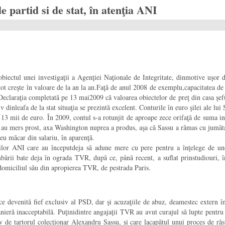
rtid si de stat, în atenţia ANI
teobiectul unei investigaţii a Agenţiei Naţionale de Integritate, dinmotive uşor
tot creşte în valoare de la an la an.Faţă de anul 2008 de exemplu,capacitatea de 
 Declaraţia completată pe 13 mai2009 că valoarea obiectelor de preţ din casa şe
dinleafa de la stat situaţia se prezintă excelent. Conturile în euro şilei ale lui 
3 mii de euro. În 2009, contul s-a rotunjit de aproape zece orifaţă de suma iniţ
, au mers prost, axa Washington nuprea a produs, aşa că Sassu a rămas cu jumăta
leu măcar din salariu, în aparenţă.
rilor ANI care au începutdeja să adune mere cu pere pentru a înţelege de und
imbării bate deja în ograda TVR, după ce, până recent, a suflat prinstudiouri, 
omiciliul său din apropierea TVR, de pestrada Paris.
e devenită fief exclusiv al PSD, dar şi acuzaţiile de abuz, deamestec extern în f
nieră inacceptabilă. Puţinidintre angajaţii TVR au avut curajul să lupte pentru 
 de tartorul colecţionar Alexandru Sassu, şi care lacapătul unui proces de răsun