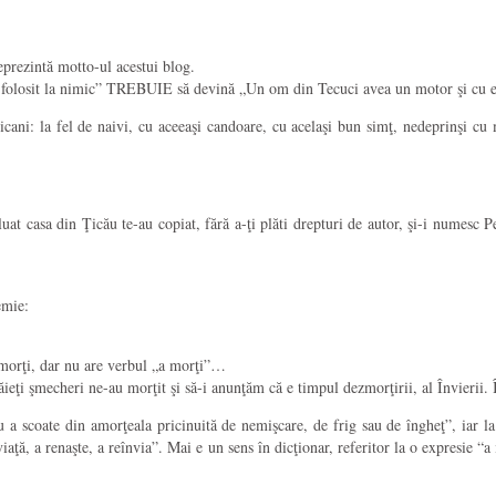
eprezintă motto-ul acestui blog.
a folosit la nimic” TREBUIE să devină „Un om din Tecuci avea un motor şi cu 
licani: la fel de naivi, cu aceeaşi candoare, cu acelaşi bun simţ, nedeprinşi 
uat casa din Ţicău te-au copiat, fără a-ţi plăti drepturi de autor, şi-i numesc P
emie:
)morţi, dar nu are verbul „a morţi”…
ăieţi şmecheri ne-au morţit şi să-i anunţăm că e timpul dezmorţirii, al Învierii.
a scoate din amorţeala pricinuită de nemişcare, de frig sau de îngheţ”, iar la f
a viaţă, a renaşte, a reînvia”. Mai e un sens în dicţionar, referitor la o expresie 