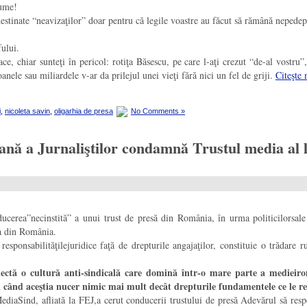
nume!
destinate “neavizaţilor” doar pentru că legile voastre au făcut să rămână nepedep
ului.
ace, chiar sunteţi în pericol: rotiţa Băsescu, pe care l-aţi crezut “de-al vostr
nele sau miliardele v-ar da prilejul unei vieţi fără nici un fel de griji.
Citeşte
i
,
nicoleta savin
,
oligarhia de presa
No Comments »
 Jurnaliştilor condamnă Trustul media al lui 
cerea”necinstită” a unui trust de presă din România, în urma politicilorsale a
sa din România.
sponsabilităţilejuridice faţă de drepturile angajaţilor, constituie o trădare ru
lectă o cultură anti-sindicală care domină într-o mare parte a medieir
nci când aceştia nucer nimic mai mult decât drepturile fundamentele ce le r
diaSind, afliată la FEJ,a cerut conducerii trustului de presă Adevărul să respec