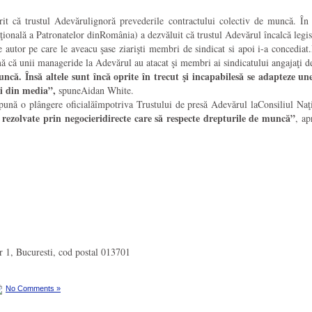
it că trustul Adevărulignoră prevederile contractului colectiv de muncă. În
ă a Patronatelor dinRomânia) a dezvăluit că trustul Adevărul încalcă legislaţi
e autor pe care le aveacu şase ziarişti membri de sindicat si apoi i-a concedia
rmă că unii manageride la Adevărul au atacat şi membri ai sindicatului angajaţi
ncă. Însă altele sunt încă oprite în trecut şi incapabilesă se adapteze un
ei din media”,
spuneAidan White.
pună o plângere oficialăîmpotriva Trustului de
presă Adevărul laConsiliul Naţ
 rezolvate prin negocieridirecte care să respecte drepturile de muncă”
, a
or 1, Bucuresti, cod postal 013701
No Comments »