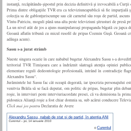
instanţă, recăpătându-şipostul prin decizia definitivă şi irevocabilă a Curţi
Prima dintre obligaţiile TVR era ca televiziuneapublică să fie imparţială ş
colecţia sa de gablonţuriscumpe sau cât carnetul său roşu de partid, ascuns î
Vîntu-Patriciu, moguli până una-alta peste televiziuni şitrusturi de presă pri
La un nivel atât de jos a ajuns manipulareaşi propaganda băgată cu japca d
Geoană aflatîn tribună cu micul rusofil de pripas Cozmin Guşă. Geoană cr
adăuga acum).
Sassu s-a jurat strâmb
Nueste singura ocazie în care nababul bugetar Alexandru Sassu s-a doveditfal
teritorial TVR Timişoara care a îndrăznit săatragă atenţia opiniei public
elementare reguli dedeontologie profesională, intrånd în contradicţie fla
Alexandru Sassu“.
Jurămintele lui Sassu fac cât oceapă degerată, iar ipocrizia personajului e
venitvia Brăila să se facă deputat, om politic de pripas, bugetar plin debani
roşie, în interviuri peste interviuriacordate presei, că va demisiona la prim
pidosnica Alianţă roşie a fost chiar domnia sa, sub acărui conducere Televi
Click mai jos pentru
Declaratia de Avere
Alexandru Sassu, nabab de stat şi de partid, în atenţia ANI
Curentul – joi, 14 ianuarie 2010
Curentul
©