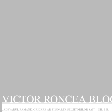
VICTOR RONCEA BLO
„ADEVARUL RAMANE, ORICARE AR FI SOARTA SLUJITORILOR SAI" – GH. I. B.