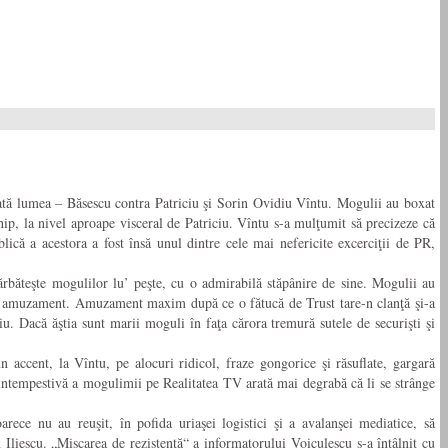
toată lumea – Băsescu contra Patriciu şi Sorin Ovidiu Vîntu. Mogulii au boxat
chip, la nivel aproape visceral de Patriciu. Vîntu s-a mulţumit să precizeze că
blică a acestora a fost însă unul dintre cele mai nefericite excerciţii de PR,
ărbăteşte mogulilor lu’ peşte, cu o admirabilă stăpânire de sine. Mogulii au
colo amuzament. Amuzament maxim după ce o fătucă de Trust tare-n clanţă şi-a
riu. Dacă ăştia sunt marii moguli în faţa cărora tremură sutele de securişti şi
n accent, la Vîntu, pe alocuri ridicol, fraze gongorice şi răsuflate, gargară
a intempestivă a mogulimii pe Realitatea TV arată mai degrabă că li se strânge
ece nu au reuşit, în pofida uriaşei logistici şi a avalanşei mediatice, să
 Iliescu. „Mişcarea de rezistenţă“ a informatorului Voiculescu s-a întâlnit cu