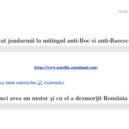
HOME
at jandarmii la mitingul anti-Boc si anti-Ba
https://www.guerilla.gugulanul.com
/
scu
,
moguli
,
sclavii lui Vintu
3 Comments »
uci avea un motor şi cu el a dezmorţit România