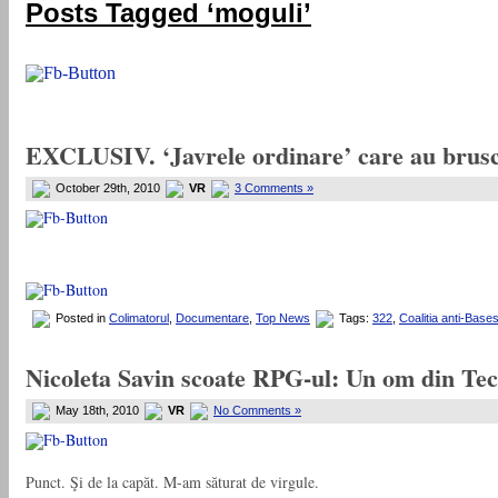
Posts Tagged ‘moguli’
EXCLUSIV. ‘Javrele ordinare’ care au brusc
October 29th, 2010
VR
3 Comments »
Posted in
Colimatorul
,
Documentare
,
Top News
Tags:
322
,
Coalitia anti-Base
Nicoleta Savin scoate RPG-ul: Un om din Tec
May 18th, 2010
VR
No Comments »
Punct. Şi de la capăt. M-am săturat de virgule.