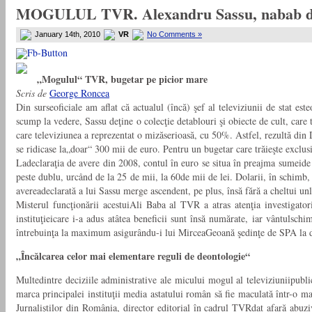
MOGULUL TVR. Alexandru Sassu, nabab de pa
January 14th, 2010
VR
No Comments »
„Mogulul“ TVR, bugetar pe picior mare
Scris de
George Roncea
Din surseoficiale am aflat că actualul (încă) şef al televiziunii de stat es
scump la vedere, Sassu deţine o colecţie detablouri şi obiecte de cult, care 
care televiziunea a reprezentat o mizăserioasă, cu 50%. Astfel, rezultă din
se ridicase la„doar“ 300 mii de euro. Pentru un bugetar care trăieşte exclusiv 
Ladeclaraţia de avere din 2008, contul în euro se situa în preajma sumeide 1
peste dublu, urcånd de la 25 de mii, la 60de mii de lei. Dolarii, în schimb
avereadeclarată a lui Sassu merge ascendent, pe plus, însă fără a cheltui un
Misterul funcţionării acestuiAli Baba al TVR a atras atenţia investigato
instituţieicare i-a adus atâtea beneficii sunt însă numărate, iar vântulsch
întrebuinţa la maximum asigurându-i lui MirceaGeoană şedinţe de SPA la d
„Încălcarea celor mai elementare reguli de deontologie“
Multedintre deciziile administrative ale micului mogul al televiziuniipublic
marca principalei instituţii media astatului român să fie maculată într-o ma
Jurnaliştilor din România, director editorial în cadrul TVRdat afară abuziv