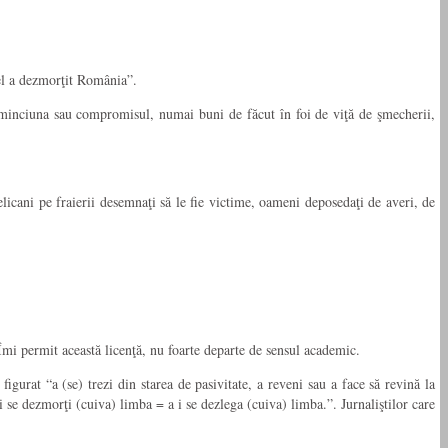
el a dezmorţit România”.
cu minciuna sau compromisul, numai buni de făcut în foi de viţă de şmecherii,
elicani pe fraierii desemnaţi să le fie victime, oameni deposedaţi de averi, de
 Îmi permit această licenţă, nu foarte departe de sensul academic.
igurat “a (se) trezi din starea de pasivitate, a reveni sau a face să revină la
“a i se dezmorţi (cuiva) limba = a i se dezlega (cuiva) limba.”. Jurnaliştilor care