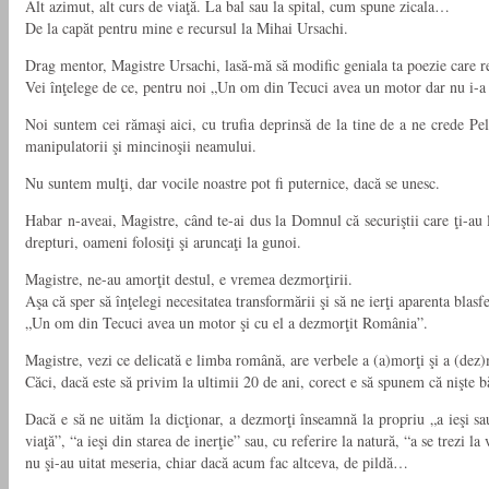
Alt azimut, alt curs de viaţă. La bal sau la spital, cum spune zicala…
De la capăt pentru mine e recursul la Mihai Ursachi.
Drag mentor, Magistre Ursachi, lasă-mă să modific geniala ta poezie care r
Vei înţelege de ce, pentru noi „Un om din Tecuci avea un motor dar nu i-
Noi suntem cei rămaşi aici, cu trufia deprinsă de la tine de a ne crede Pe
manipulatorii şi mincinoşii neamului.
Nu suntem mulţi, dar vocile noastre pot fi puternice, dacă se unesc.
Habar n-aveai, Magistre, când te-ai dus la Domnul că securiştii care ţi-au l
drepturi, oameni folosiţi şi aruncaţi la gunoi.
Magistre, ne-au amorţit destul, e vremea dezmorţirii.
Aşa că sper să înţelegi necesitatea transformării şi să ne ierţi aparenta blasf
„Un om din Tecuci avea un motor şi cu el a dezmorţit România”.
Magistre, vezi ce delicată e limba română, are verbele a (a)morţi şi a (dez
Căci, dacă este să privim la ultimii 20 de ani, corect e să spunem că nişte b
Dacă e să ne uităm la dicţionar, a dezmorţi înseamnă la propriu „a ieşi sau 
viaţă”, “a ieşi din starea de inerţie” sau, cu referire la natură, “a se trezi l
nu şi-au uitat meseria, chiar dacă acum fac altceva, de pildă…