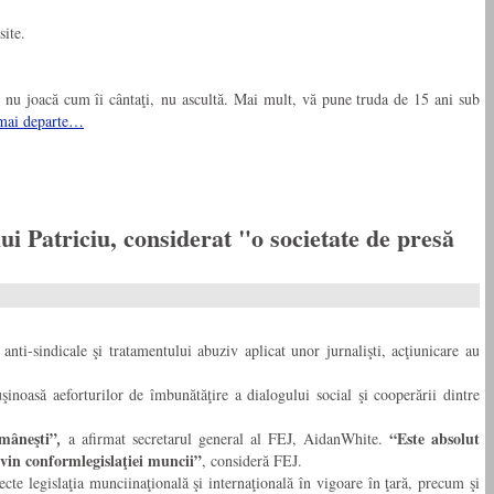
site.
u”, nu joacă cum îi cântaţi, nu ascultă. Mai mult, vă pune truda de 15 ani sub
 mai departe…
Patriciu, considerat "o societate de presă
nti-sindicale şi tratamentului abuziv aplicat unor jurnalişti, acţiunicare au
şinoasă aeforturilor de îmbunătăţire a dialogului social şi cooperării dintre
omâneşti”
“Este absolut
,
a afirmat secretarul general al FEJ, AidanWhite.
evin conformlegislaţiei muncii”
, consideră FEJ.
te legislaţia munciinaţională şi internaţională în vigoare în ţară, precum şi