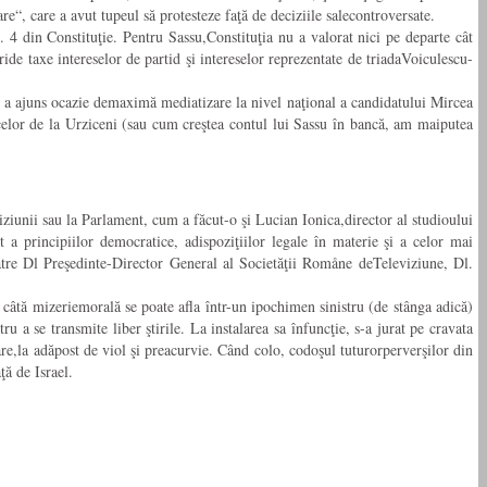
re“, care a avut tupeul să protesteze faţă de deciziile salecontroversate.
. 4 din Constituţie. Pentru Sassu,Constituţia nu a valorat nici pe departe cât
ride taxe intereselor de partid şi intereselor reprezentate de triadaVoiculescu-
i a ajuns ocazie demaximă mediatizare la nivel naţional a candidatului Mircea
elor de la Urziceni (sau cum creştea contul lui Sassu în bancă, am maiputea
iziunii sau la Parlament, cum a făcut-o şi Lucian Ionica,director al studioului
 a principiilor democratice, adispoziţiilor legale în materie şi a celor mai
ătre Dl Preşedinte-Director General al Societăţii Romåne deTeleviziune, Dl.
 câtă mizeriemorală se poate afla într-un ipochimen sinistru (de stânga adică)
u a se transmite liber ştirile. La instalarea sa înfuncţie, s-a jurat pe cravata
are,la adăpost de viol şi preacurvie. Când colo, codoşul tuturorperverşilor din
ă de Israel.