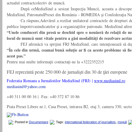
actualul contractcolectiv de muncă.
După ceMediaSind a sesizat Inspecţia Muncii, aceasta a descoper
MediaSind, PatronatulPresei din România – ROMEDIA şi Confederaţia Naţional
Ca răspuns,Adevărul a reziliat unilateral contractele de drepturi d
publice împotrivasindicatelor şi a organizaţiilor patronale. MediaSind afi
“Unele conduceri din presă se deschid spre o nouăeră de relaţii de mu
locul de muncă sunt vitale pentru a găsi modalităţi de rezolvare acriz
FEJ afirmăcă va sprijini FRJ MediaSind, care intenţionează să de
“În cele din urmă, ceamai bună soluţie ar fi ca aceste probleme să fie
acest pas.”
Pentru mai multe informaţii contactaţi-ne la +3222352215
FEJ reprezintă peste 250 000 de jurnalişti din 30 de ţări europene
Federatia Romana a Jurnalistilor MediaSind (FRJ) |
www.mediasind.ro
mediasind@yahoo.com
+40 311 00 00 16 | Fax: +40 372 87 10 86
Piata Presei Libere nr.1, Casa Presei, intrarea B2, etaj 3, camera 330, sect
Posted in
Documentare
Tags:
international federation of journalists
,
moguli