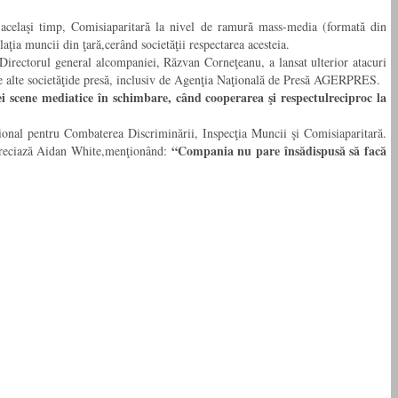
 acelaşi timp, Comisiaparitară la nivel de ramură mass-media (formată din
a muncii din ţară,cerând societăţii respectarea acesteia.
t.Directorul general alcompaniei, Răzvan Corneţeanu, a lansat ulterior atacuri
 de alte societăţide presă, inclusiv de Agenţia Naţională de Presă AGERPRES.
ei scene mediatice în schimbare, când cooperarea şi respectulreciproc la
ional pentru Combaterea Discriminării, Inspecţia Muncii şi Comisiaparitară.
“Compania nu pare însădispusă să facă
preciază Aidan White,menţionând: