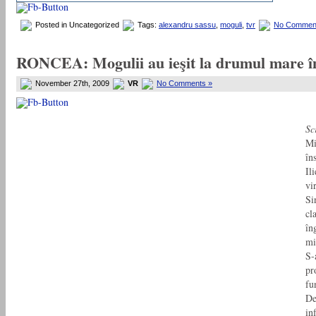
Posted in Uncategorized
Tags:
alexandru sassu
,
moguli
,
tvr
No Commen
RONCEA: Mogulii au ieşit la drumul mare îm
November 27th, 2009
VR
No Comments »
Sc
Mi
în
Il
vi
Si
cl
în
mi
S-
pr
fu
De
in