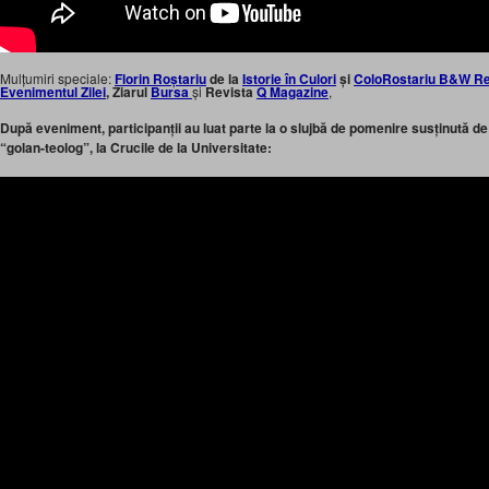
Mulțumiri speciale:
Florin Roștariu
de la
Istorie în Culori
și
ColoRostariu B&W R
Evenimentul Zilei
, Ziarul
Bursa
și
Revista
Q Magazine
,
După eveniment, participanții au luat parte la o slujbă de pomenire susținută de
“golan-teolog”, la Crucile de la Universitate: