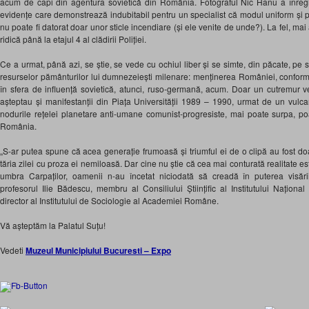
acum de capi din agentura sovietică din România.
Fotograful Nic Hanu a
înreg
evidențe care demonstrează indubitabil pentru un specialist că modul uniform și p
nu poate fi datorat doar unor sticle incendiare (și ele venite de unde?). La fel, mai
ridică până la etajul 4 al clădirii Poliției.
Ce a urmat, până azi, se știe, se vede cu ochiul liber și se simte, din păcate, pe 
resurselor pământurilor lui dumnezeiești milenare: menținerea României, conform î
în sfera de influență sovietică, atunci, ruso-germană, acum. Doar un cutremur v
așteptau și manifestanții din Piața Universității 1989 – 1990, urmat de un vulc
nodurile rețelei planetare anti-umane comunist-progresiste, mai poate surpa, po
România.
„
S-ar putea spune că acea generație frumoasă și triumful ei de o clipă au fost doar
tăria zilei cu proza ei nemiloasă. Dar cine nu știe că cea mai conturată realitate est
umbra Carpaților, oamenii n-au încetat niciodată să creadă în puterea visări
profesorul Ilie Bădescu, membru al Consiliului Științific al Institutului Național 
director al Institutului de Sociologie al Academiei Române.
Vă așteptăm la Palatul Suțu!
Vedeti
Muzeul Municipiului Bucuresti – Expo