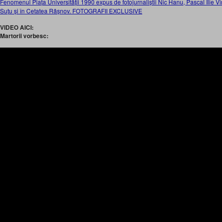
Fenomenul Piața Universității 1990 expus de fotojurnaliștii Nic Hanu, Pascal Ilie Vir
Suțu și în Cetatea Râșnov. FOTOGRAFII EXCLUSIVE
VIDEO AICI:
Martorii vorbesc: