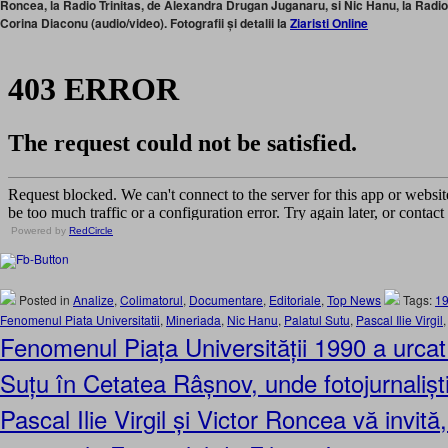
Roncea, la Radio Trinitas, de Alexandra Drugan Juganaru, si Nic Hanu, la Radi
Corina Diaconu (audio/video). Fotografii și detalii la
Ziaristi Online
Powered by
RedCircle
Posted in
Analize
,
Colimatorul
,
Documentare
,
Editoriale
,
Top News
Tags:
1
Fenomenul Piata Universitatii
,
Mineriada
,
Nic Hanu
,
Palatul Sutu
,
Pascal Ilie Virgil
Fenomenul Piața Universității 1990 a urcat 
Suțu în Cetatea Râșnov, unde fotojurnalișt
Pascal Ilie Virgil și Victor Roncea vă invit