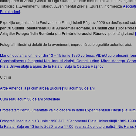
fotoreporter la ziarul „Glasul” al Ligii Studenților, este membru al Uniunii Ziariștilor
publicist la „Evenimentul Istoric”, „Evenimentul Zilei” și „Bursa”, informează
Asociaț
Pretutindeni
.
Expoziția organizată de Festivalul de Film și Istorii Râșnov 2020 se desfășoară sub
pentru Studiul Totalitarismului al Academiei Române
, a
Uniunii Ziariștilor Prof
Artiștilor Fotografi din România
și a
Primăriei orașului Râșnov
, publică și ziarul
Fotografii, filmări și detalii de la eveniment, împreună cu biografiile autorilor, aici:
Martori oculari ai crimelor din 13 – 15 iunie 1990 vorbesc: VIDEO cu profesorii To
Constantinescu, fotograful Nic Hanu și ziariștii Corneliu Vlad, Miron Manega, Geo
Piața Universității a ajuns de la Palatul Suțu la Cetatea Râșnov
Cititi si
Arde America, așa cum ardea Bucureștiul acum 30 de ani
Cum erau acum 30 de ani protestele
Protestatar: Pentru umanitate va fi o cădere în iadul Experimentului Pitești și al lumii 
Fotografii inedite din 13 iunie 1990 AICI. “Fenomenul Piața Universității 1989-1990
la Palatul Suțu pe 13 iunie 2020 la ora 17.00, realizată de fotojurnaliștii Nic Hanu, P