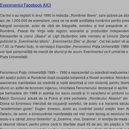
Evenimentul Facebook AICI
Cei trei s-au regăsit în anul 1990 în redacția „României libere”, care apărea pe atunc
azi,
de 1.000.000 de exemplare,
ceea ce
ne arată aviditatea românilor pentru pres
fotograf consacrat, autor de cărți de fotografie, membru și fost președinte al As
România, Pascal Ilie Virgil este regizor, scenarist și producător independen
fotoreporter la ziarul „Glasul” al Ligii Studenților, este membru al Uniunii Ziariș
publicist la „Evenimentul Istoric”, „Evenimentul Zilei” și „Bursa”.
Cei trei autori
vă a
17.00, la Palatul Suțu, la vernisajul Expoziției „Fenomenul Piața Universității 198
vor lipsi personalități de marcă de atunci și de acum. Evenimentul va fi urmat de o
Piața Universitații.
Fenomenul Piața Universităţii 1989 – 1990 a reprezentat cu adevărat readucerea la
din spațiul public al României după ocupația bolșevică a Rusiei sovietice. Nicicând
asemenea manifestare de credință și luptă deschisă și non-violentă, pentru libert
atunci un astfel de fenomen ingenuu. Unicitatea Fenomenului declanșat în aprilie 
pe baricadele din 1989 în același loc sacru constă și în caracterul ei profund cu
Maicii Domnului adusă de la Putna și între portretele „Românului Absolut” din Ba
Doina lui Eminescu interzisă de ocupanții sovietici, de acolo s-a transmis salutu
“academician
–golan” Eugen Ionescu, acolo au cuvântat poetul creștin Ioan Al
Galeriu, de acolo a binecuvântat manifestația cel mai mare teolog al secolului tr
acolo s-a cântat „Imnul Golanilor” și „Doamne, vino, Doamne”, în emoția de masă a
a răsunat vibrant, pentru prima oară în libertate după 45 de ani, din pieptul a 10