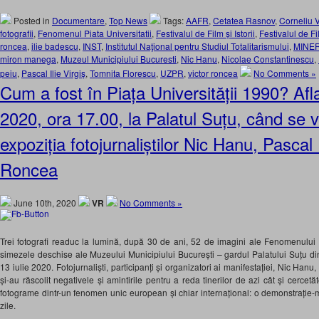
Posted in
Documentare
,
Top News
Tags:
AAFR
,
Cetatea Rasnov
,
Corneliu 
fotografii
,
Fenomenul Piata Universitatii
,
Festivalul de Film și Istorii
,
Festivalul de Fi
roncea
,
ilie badescu
,
INST
,
Institutul Naţional pentru Studiul Totalitarismului
,
MINERI
miron manega
,
Muzeul Municipiului Bucuresti
,
Nic Hanu
,
Nicolae Constantinescu
,
peiu
,
Pascal Ilie Virgiș
,
Tomnita Florescu
,
UZPR
,
victor roncea
No Comments »
Cum a fost în Piața Universității 1990? Afla
2020, ora 17.00, la Palatul Suțu, când se 
expoziția fotojurnaliștilor Nic Hanu, Pascal Il
Roncea
June 10th, 2020
VR
No Comments »
Trei fotografi readuc la lumină, după 30 de ani, 52 de imagini ale Fenomenului 
simezele deschise ale Muzeului Municipiului București – gardul Palatului Suțu din 
13 iulie 2020. Fotojurnaliști, participanți și organizatori ai manifestației, Nic Hanu,
și-au răscolit negativele și amintirile pentru a reda tinerilor de azi cât și cercetător
fotograme dintr-un fenomen unic european și chiar internațional: o demonstrație-m
zile.