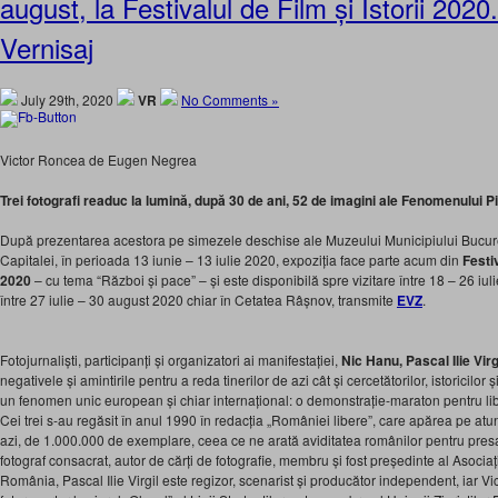
august, la Festivalul de Film și Istorii 202
Vernisaj
July 29th, 2020
VR
No Comments »
Victor Roncea de Eugen Negrea
Trei fotografi readuc la lumină, după 30 de ani, 52 de imagini ale Fenomenului P
După prezentarea acestora pe simezele deschise ale Muzeului Municipiului Bucureș
Capitalei, în perioada 13 iunie – 13 iulie 2020, expoziția face parte acum din
Festi
2020
– cu tema “Război și pace” – și este disponibilă spre vizitare între 18 – 26 iuli
între 27 iulie – 30 august 2020 chiar în Cetatea Râșnov, transmite
EVZ
.
Fotojurnaliști, participanți și organizatori ai manifestației,
Nic Hanu, Pascal Ilie Vir
negativele și amintirile pentru a reda tinerilor de azi cât și cercetătorilor, istoricilor 
un fenomen unic european și chiar internațional: o demonstrație-maraton pentru libe
Cei trei s-au regăsit în anul 1990 în redacția „României libere”, care apărea pe atunc
azi, de 1.000.000 de exemplare, ceea ce ne arată aviditatea românilor pentru presa
fotograf consacrat, autor de cărți de fotografie, membru și fost președinte al Asociație
România, Pascal Ilie Virgil este regizor, scenarist și producător independent, iar V