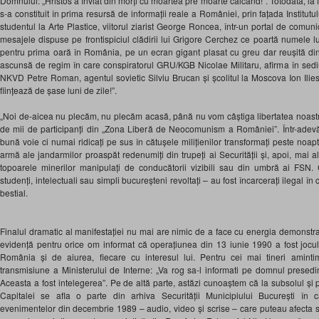
Domnului: „Hristos a înviat din morți cu moartea pre moarte călcând!”. Totodată, la fe
s-a constituit în prima resursă de informații reale a României, prin fațada Institutu
studentul la Arte Plastice, viitorul ziarist George Roncea, într-un portal de comun
mesajele dispuse pe frontispiciul clădirii lui Grigore Cerchez ce poartă numele lu
pentru prima oară în România, pe un ecran gigant plasat cu greu dar reușită din 
ascunsă de regim în care conspiratorul GRU/KGB Nicolae Militaru, afirm
a
în sed
NKVD Petre Roman, agentul sovietic Silviu Brucan și școlitul la Moscova Ion Ilie
ființează de șase luni de zile!”.
„
Noi de-aicea nu plecăm, nu plecăm acasă, până nu vom câștiga libertatea noastr
de mii de participanți
din
„
Zona Liber
ă de Neocomunism a României
”.
Într-adev
bună voie ci numai ridicați pe sus în cătușele milițienilor transformați peste noapte 
armă ale jandarmilor proaspăt redenumiți din trupeți ai Securității și, apoi, mai a
topoarele minerilor manipulați de conducătorii vizibili sau din umbră ai FSN. Ce
studenți, intelectuali sau simpli bucureșteni revoltați – au fost încarcerați ilegal în c
bestial.
Finalul dramatic al manifestației nu mai are nimic de a face cu energia demonstra
evidență pentru orice om informat că operațiunea din 13 iunie 1990 a fost jocul 
România și de aiurea, fiecare cu interesul lui. Pentru cei mai tineri amintim
transmisiune a Ministerului de Interne: „Va rog sa-l informati pe domnul presedi
Aceasta a fost intelegerea”. Pe de altă parte, astăzi cunoaștem că la subsolul și p
Capitalei
se afla o parte din
arhiva Securității Municipiului București în 
evenimentelor din decembrie 1989 – audio, video și scrise – care puteau afecta 