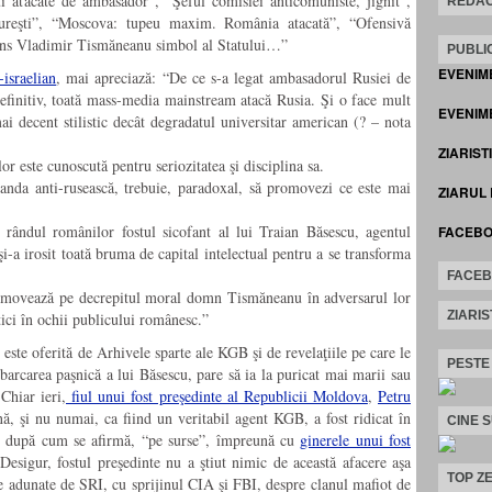
i atacate de ambasador”, “Şeful comisiei anticomuniste, jignit”,
REDAC
cureşti”, “Moscova: tupeu maxim. România atacată”, “Ofensivă
ns Vladimir Tismăneanu simbol al Statului…”
PUBLIC
EVENIM
-israelian
, mai apreciază: “De ce s-a legat ambasadorul Rusiei de
finitiv, toată mass-media mainstream atacă Rusia. Şi o face mult
EVENIME
i decent stilistic decât degradatul universitar american (? – nota
ZIARIST
or este cunoscută pentru seriozitatea şi disciplina sa.
ganda anti-rusească, trebuie, paradoxal, să promovezi ce este mai
ZIARUL
 rândul românilor fostul sicofant al lui Traian Băsescu, agentul
FACEB
-a irosit toată bruma de capital intelectual pentru a se transforma
FACE
 promovează pe decrepitul moral domn Tismăneanu în adversarul lor
ZIARIS
tici în ochii publicului românesc.”
 este oferită de Arhivele sparte ale KGB şi de revelaţiile pe care le
PESTE
arcarea paşnică a lui Băsescu, pare să ia la puricat mai marii sau
Chiar ieri,
fiul unui fost preşedinte al Republicii Moldova
,
Petru
nă, şi nu numai, ca fiind un veritabil agent KGB, a fost ridicat în
CINE 
ă, după cum se afirmă, “pe surse”, împreună cu
ginerele unui fost
Desigur, fostul preşedinte nu a ştiut nimic de această afacere aşa
TOP ZE
e adunate de SRI, cu sprijinul CIA şi FBI, despre clanul mafiot de