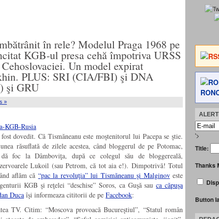
bătrânit în rele? Modelul Praga 1968 pe
citat KGB-ul presa cehă împotriva URSS
a Cehoslovaciei. Un model expirat
okhin. PLUS: SRI (CIA/FBI) şi DNA
) şi GRU
RONC
s »
ALERTE
'>
a fost dovedit. Că Tismăneanu este moştenitorul lui Pacepa se ştie.
unea răsuflată de zilele acestea, când bloggerul de pe Potomac,
Title:
i, dă foc la Dâmboviţa, după ce colegul său de bloggereală,
Thanks 
zervoarele Lukoil (sau Petrom, că tot aia e!). Dimpotrivă! Totul
când aflăm că
“pac la revoluţia” lui Tismăneanu şi Malginov
este
Disp
e agenturii KGB şi reţelei “deschise” Soros, ca Guşă sau
ca căpuşa
dan Duca
îşi informeaza cititorii de pe
Facebook
:
Button l
itatea TV. Citim: “Moscova provoacă Bucureştiul”, “Statul român