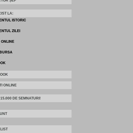
TOR ȘEF
IST LA:
ENTUL ISTORIC
NTUL ZILEI
I ONLINE
 BURSA
OOK
BOOK
TI ONLINE
 15.000 DE SEMNATURI!
SUNT
LIST