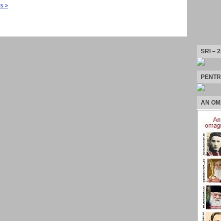
s »
SRI – 
PENTR
AN OM