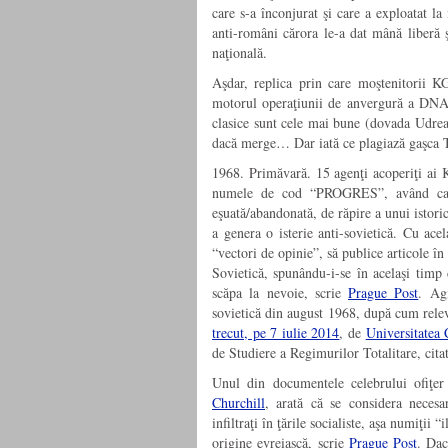
care s-a înconjurat şi care a exploatat la
anti-români cărora le-a dat mână liberă ş
naţională.
Aşdar, replica prin care moştenitorii K
motorul operaţiunii de anvergură a DNA 
clasice sunt cele mai bune (dovada Udrea)
dacă merge… Dar iată ce plagiază gaşca
1968. Primăvară. 15 agenţi acoperiţi ai K
numele de cod “PROGRES”, având ca ţin
eşuată/abandonată, de răpire a unui istori
a genera o isterie anti-sovietică. Cu acela
“vectori de opinie”, să publice articole 
Sovietică, spunându-i-se în acelaşi timp 
scăpa la nevoie, scrie
Prague Post
. Agi
sovietică din august 1968, după cum rele
trecut, pe 7 iulie 2014
, de
Universitatea
de Studiere a Regimurilor Totalitare, cita
Unul din documentele celebrului ofiţ
Churchill
, arată că se considera necesa
infiltraţi în ţările socialiste, aşa numiţii 
origine evreiască, scrie
Prague Post
. Dac