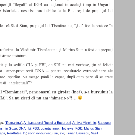
eriţii “ilegali” ai KGB au acţionat în acelaşi timp în Ungaria,
 istoriei… nescrise sau falsificate la Bucureşti de prepuţul lui
a că Sică Stan, prepuţul lui Tismăneanu, îşi dă foc la scutece în
, referirea la Vladimir Tismăneanu şi Marius Stan a fost de prepuţi
istreze tastatura.
it şi la sediile CIA şi FBI, de SRI nu mai vorbesc, ţin să felicit
dent, super-procurorii DNA – pentru rezultatele extraordinare ale
are, sperăm, va merge până la capat, după cum pare să se arate
uşii “intelectuali”?
al “Românicăi”, pensionarul cu girofar (încă), s-a burzuluit la
or CIA”. Să nu ziceţi că nu am “nimerit-o”!…
gs:
"Romanica"
,
Ambasadorul Rusiei la Bucuresti
,
Arhiva Mitrokhin
,
Basescu
,
osmin Guza
,
DNA
,
fbi
,
FSB
,
guantanamo
,
Hotnews
,
KGB
,
Marius Stan
,
epa
,
Realitatea TV
,
sorin ovidiu vintu
,
sri
,
svr
,
Traian Basescu
,
Vasili