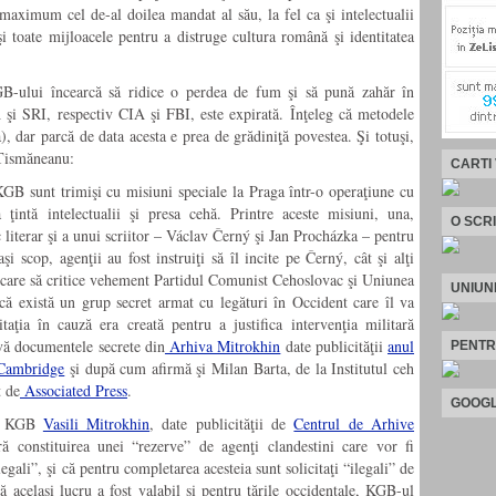
 maximum cel de-al doilea mandat al său, la fel ca şi intelectualii
i toate mijloacele pentru a distruge cultura română şi identitatea
GB-ului încearcă să ridice o perdea de fum şi să pună zahăr în
şi SRI, respectiv CIA şi FBI, este expirată. Înţeleg că metodele
, dar parcă de data acesta e prea de grădiniţă povestea. Şi totuşi,
 Tismăneanu:
CARTI
GB sunt trimişi cu misiuni speciale la Praga într-o operaţiune cu
tă intelectualii şi presa cehă. Printre aceste misiuni, una,
O SCR
c literar şi a unui scriitor – Václav Černý şi Jan Procházka – pentru
şi scop, agenţii au fost instruiţi să îl incite pe Černý, cât şi alţi
în care să critice vehement Partidul Comunist Cehoslovac şi Uniunea
UNIUN
că există un grup secret armat cu legături în Occident care îl va
taţia în cauză era creată pentru a justifica intervenţia militară
vă documentele secrete din
Arhiva Mitrokhin
date publicităţii
anul
PENTR
 Cambridge
şi după cum afirmă şi Milan Barta, de la Institutul ceh
t de
Associated Press
.
GOOGL
er KGB
Vasili Mitrokhin
, date publicităţii de
Centrul de Arhive
ră constituirea unei “rezerve” de agenţi clandestini care vor fi
“ilegali”, şi că pentru completarea acesteia sunt solicitaţi “ilegali” de
ă acelaşi lucru a fost valabil şi pentru ţările occidentale, KGB-ul