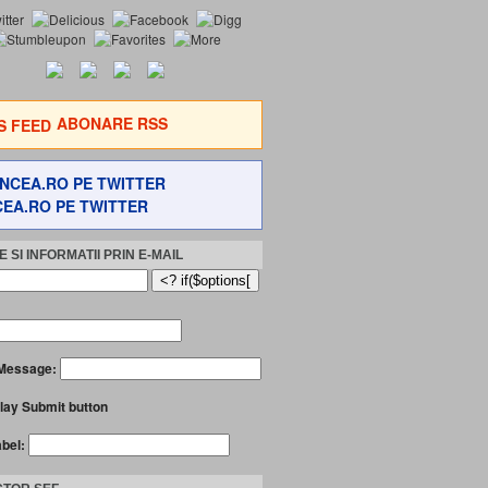
ABONARE RSS
EA.RO PE TWITTER
 SI INFORMATII PRIN E-MAIL
Message:
lay Submit button
abel: