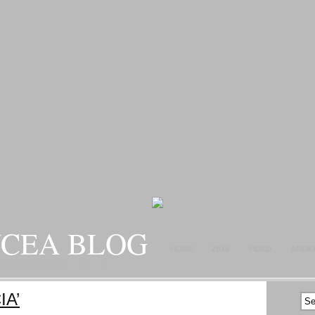
NCEA BLOG
HOME
ZIUA
VIDEO
AUDI
JITORILOR SAI" – GH. I. B.
CONTACT
IA’