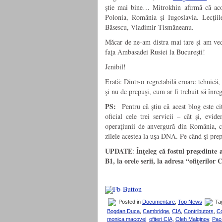
ştie mai bine… Mitrokhin afirmă că acop
Polonia, România şi Iugoslavia. Lecţiile
Băsescu, Vladimir Tismăneanu.
Măcar de ne-am distra mai tare şi am vede
faţa Ambasadei Rusiei la Bucureşti!
Jenibil!
Erată: Dintr-o regretabilă eroare tehnică
şi nu de prepuşi, cum ar fi trebuit să înreg
PS:
Pentru că ştiu că acest blog este cit
oficial cele trei servicii – cât şi, evi
operaţiunii de anvergură din România, c
zilele acestea la uşa DNA. Pe când şi prep
UPDATE
Înţeleg că fostul preşedinte 
:
B1, la orele serii, la adresa “ofiţeril
Posted in
Documentare
,
Top News
Ta
Bogdan Duca
,
Cambridge
,
CIA
,
Contributors
,
C
monica macovei
,
ofiteri CIA
,
Oleh Malginov
,
Pac