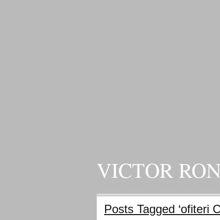
VICTOR RO
„ADEVARUL RAMANE, ORICARE AR FI SOARTA SLU
Posts Tagged ‘ofiteri C