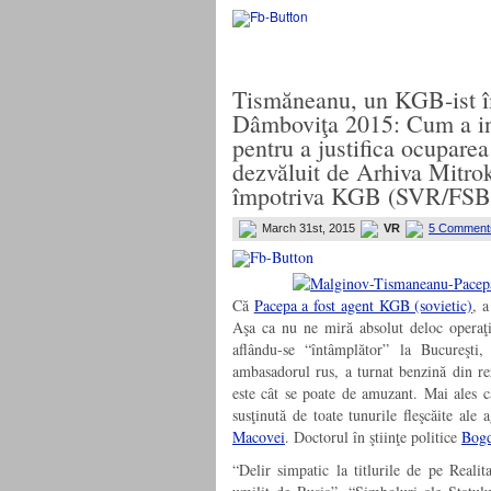
Tismăneanu, un KGB-ist îm
Dâmboviţa 2015: Cum a in
pentru a justifica ocupare
dezvăluit de Arhiva Mitr
împotriva KGB (SVR/FSB
March 31st, 2015
VR
5 Comment
Că
Pacepa a fost agent KGB (sovietic)
, 
Aşa ca nu ne miră absolut deloc operaţi
aflându-se “întâmplător” la Bucureşt
ambasadorul rus, a turnat benzină din re
este cât se poate de amuzant. Mai ales 
susţinută de toate tunurile fleşcăite al
Macovei
. Doctorul în ştiinţe politice
Bog
“Delir simpatic la titlurile de pe Real