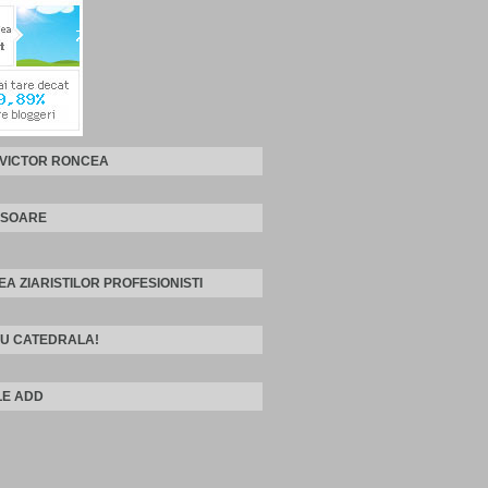
 VICTOR RONCEA
ISOARE
EA ZIARISTILOR PROFESIONISTI
U CATEDRALA!
E ADD