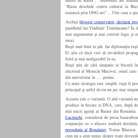
umilit de Rusia”, “Simboluri ale Statulu
“Rusia deschide centru cultural la Bu
rusească prin ONG-uri”… Uite cum a aju
Acelaşi
blogger conservator, declarat pro
pamfletul lui Vladimir Tismăneanu? În de
mai argumentat şi mai coerent logic şi ma
mea).
Ruşii sunt buni la şah. Iar diplomaţia ruşil
Ei ştiu că dacă vrei să invalidezi propa
fetid şi mai nedigerabil în ea.
Ruşii ştiu de câtă simpatie se bucură în
electoral al Monicăi Macovei, omul care şi
din universitar în …. postac.
Ca atare strategia este simplă: ruşii îl
principal şi astfel devin un pic mai simpa
Aceasta este o variantă. O altă variantă ne
produce în fiecare zi DNA, care, după deb
mai micii agenţi ai Rusiei din România. 
Lucinschi
, considerat de presa basarabea
conjuncţie cu o afacere mafiotă derulat
preşedinte al României
: Traian Băsescu. 
cum nu a ştiut nimic despre toate dovezil