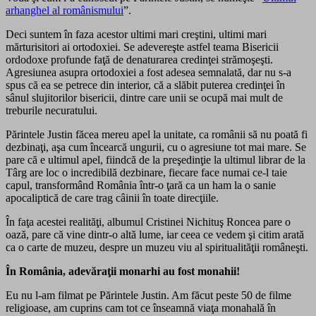
arhanghel al românismului
”.
Deci suntem în faza acestor ultimi mari creştini, ultimi mari
mărturisitori ai ortodoxiei. Se adevereşte astfel teama Bisericii
ordodoxe profunde faţă de denaturarea credinţei strămoşeşti.
Agresiunea asupra ortodoxiei a fost adesea semnalată, dar nu s-a
spus că ea se petrece din interior, că a slăbit puterea credinţei în
sânul slujitorilor bisericii, dintre care unii se ocupă mai mult de
treburile necuratului.
Părintele Justin făcea mereu apel la unitate, ca românii să nu poată fi
dezbinaţi, aşa cum încearcă ungurii, cu o agresiune tot mai mare. Se
pare că e ultimul apel, fiindcă de la preşedinţie la ultimul librar de la
Târg are loc o incredibilă dezbinare, fiecare face numai ce-l taie
capul, transformând România într-o ţară ca un ham la o sanie
apocaliptică de care trag câinii în toate direcţiile.
În faţa acestei realităţi, albumul Cristinei Nichituş Roncea pare o
oază, pare că vine dintr-o altă lume, iar ceea ce vedem şi citim arată
ca o carte de muzeu, despre un muzeu viu al spiritualităţii româneşti.
În România, adevăraţii monarhi au fost monahii!
Eu nu l-am filmat pe Părintele Justin. Am făcut peste 50 de filme
religioase, am cuprins cam tot ce înseamnă viaţa monahală în