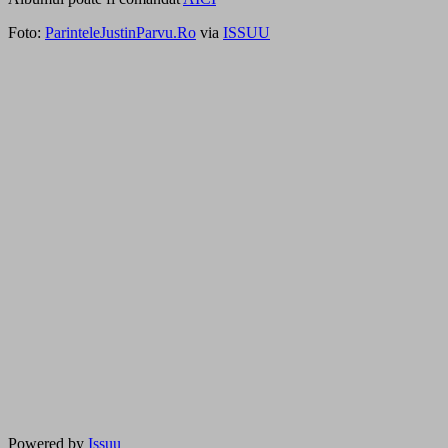
Foto:
ParinteleJustinParvu.Ro
via
ISSUU
Powered by
Issuu