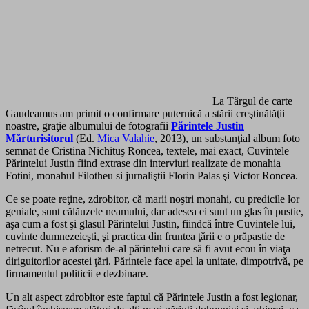
La Târgul de carte
Gaudeamus am primit o confirmare puternică a stării creştinătăţii
noastre, graţie albumului de fotografii
Părintele Justin
Mărturisitorul
(Ed.
Mica Valahie
, 2013), un substanţial album foto
semnat de Cristina Nichituş Roncea, textele, mai exact, Cuvintele
Părintelui Justin fiind extrase din interviuri realizate de monahia
Fotini, monahul Filotheu si jurnaliştii Florin Palas şi Victor Roncea.
Ce se poate reţine, zdrobitor, că marii noştri monahi, cu predicile lor
geniale, sunt călăuzele neamului, dar adesea ei sunt un glas în pustie,
aşa cum a fost şi glasul Părintelui Justin, fiindcă între Cuvintele lui,
cuvinte dumnezeieşti, şi practica din fruntea ţării e o prăpastie de
netrecut. Nu e aforism de-al părintelui care să fi avut ecou în viaţa
diriguitorilor acestei ţări. Părintele face apel la unitate, dimpotrivă, pe
firmamentul politicii e dezbinare.
Un alt aspect zdrobitor este faptul că Părintele Justin a fost legionar,