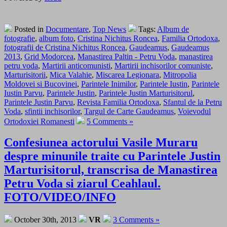
Posted in
Documentare
,
Top News
Tags:
Album de
fotografie
,
album foto
,
Cristina Nichitus Roncea
,
Familia Ortodoxa
,
fotografii de Cristina Nichitus Roncea
,
Gaudeamus
,
Gaudeamus
2013
,
Grid Modorcea
,
Manastirea Paltin - Petru Voda
,
manastirea
petru voda
,
Martirii anticomunisti
,
Martirii inchisorilor comuniste
,
Marturisitorii
,
Mica Valahie
,
Miscarea Legionara
,
Mitropolia
Moldovei si Bucovinei
,
Parintele Inimilor
,
Parintele Iustin
,
Parintele
Iustin Parvu
,
Parintele Justin
,
Parintele Justin Marturisitorul
,
Parintele Justin Parvu
,
Revista Familia Ortodoxa
,
Sfantul de la Petru
Voda
,
sfintii inchisorilor
,
Targul de Carte Gaudeamus
,
Voievodul
Ortodoxiei Romanesti
5 Comments »
Confesiunea actorului Vasile Muraru
despre minunile traite cu Parintele Justin
Marturisitorul, transcrisa de Manastirea
Petru Voda si ziarul Ceahlaul.
FOTO/VIDEO/INFO
October 30th, 2013
VR
3 Comments »