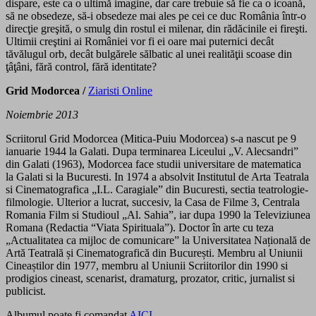
dispare, este ca o ultimă imagine, dar care trebuie să fie ca o icoană,
să ne obsedeze, să-i obsedeze mai ales pe cei ce duc România într-o
direcţie greşită, o smulg din rostul ei milenar, din rădăcinile ei fireşti.
Ultimii creştini ai României vor fi ei oare mai puternici decât
tăvălugul orb, decât bulgărele sălbatic al unei realităţii scoase din
ţâţâni, fără control, fără identitate?
Grid Modorcea /
Ziaristi Online
Noiembrie 2013
Scriitorul Grid Modorcea (Mitica-Puiu Modorcea) s-a nascut pe 9
ianuarie 1944 la Galati. Dupa terminarea Liceului „V. Alecsandri”
din Galati (1963), Modorcea face studii universitare de matematica
la Galati si la Bucuresti. In 1974 a absolvit Institutul de Arta Teatrala
si Cinematografica „I.L. Caragiale” din Bucuresti, sectia teatrologie-
filmologie. Ulterior a lucrat, succesiv, la Casa de Filme 3, Centrala
Romania Film si Studioul „Al. Sahia”, iar dupa 1990 la Televiziunea
Romana (Redactia “Viata Spirituala”). Doctor în arte cu teza
„Actualitatea ca mijloc de comunicare” la Universitatea Națională de
Artă Teatrală și Cinematografică din București. Membru al Uniunii
Cineaștilor din 1977, membru al Uniunii Scriitorilor din 1990 si
prodigios cineast, scenarist, dramaturg, prozator, critic, jurnalist si
publicist.
Albumul poate fi comandat
AICI