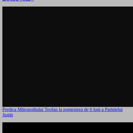
Predica Mitropolitului Teofan la pomenirea de 6 luni a Parintelui
Justin