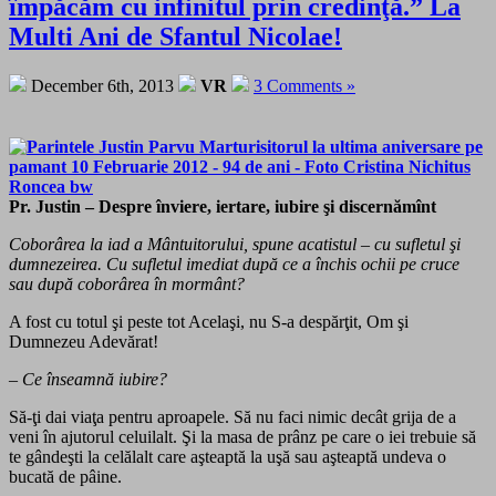
împăcăm cu infinitul prin credinţă.” La
Multi Ani de Sfantul Nicolae!
December 6th, 2013
VR
3 Comments »
Pr. Justin – Despre înviere, iertare, iubire şi discernămînt
Coborârea la iad a Mântuitorului, spune acatistul – cu sufletul şi
dumnezeirea. Cu sufletul imediat după ce a închis ochii pe cruce
sau după coborârea în mormânt?
A fost cu totul şi peste tot Acelaşi, nu S-a despărţit, Om şi
Dumnezeu Adevărat!
–
Ce înseamnă iubire?
Să-ţi dai viaţa pentru aproapele. Să nu faci nimic decât grija de a
veni în ajutorul celuilalt. Şi la masa de prânz pe care o iei trebuie să
te gândeşti la celălalt care aşteaptă la uşă sau aşteaptă undeva o
bucată de pâine.