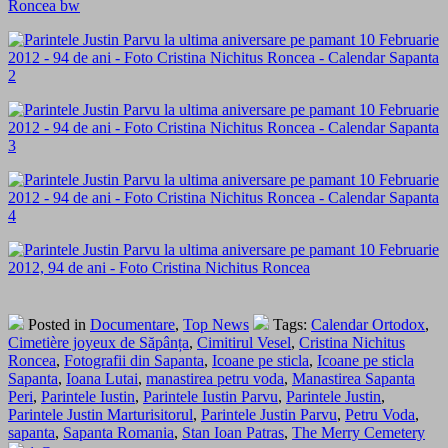
Posted in
Documentare
,
Top News
Tags:
Calendar Ortodox
,
Cimetière joyeux de Săpânța
,
Cimitirul Vesel
,
Cristina Nichitus
Roncea
,
Fotografii din Sapanta
,
Icoane pe sticla
,
Icoane pe sticla
Sapanta
,
Ioana Lutai
,
manastirea petru voda
,
Manastirea Sapanta
Peri
,
Parintele Iustin
,
Parintele Iustin Parvu
,
Parintele Justin
,
Parintele Justin Marturisitorul
,
Parintele Justin Parvu
,
Petru Voda
,
sapanta
,
Sapanta Romania
,
Stan Ioan Patras
,
The Merry Cemetery