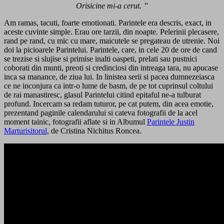
Orisicine mi-a cerut. ”
Am ramas, tacuti, foarte emotionati. Parintele era descris, exact, in
aceste cuvinte simple. Erau ore tarzii, din noapte. Pelerinii plecasere,
rand pe rand, cu mic cu mare, maicutele se pregateau de utrenie. Noi
doi la picioarele Parintelui. Parintele, care, in cele 20 de ore de cand
se trezise si slujise si primise inalti oaspeti, prelati sau pustnici
coborati din munti, preoti si credinciosi din intreaga tara, nu apucase
inca sa manance, de ziua lui. In linistea serii si pacea dumnezeiasca
ce ne inconjura ca intr-o lume de basm, de pe tot cuprinsul coltului
de rai manastiresc, glasul Parintelui citind epitaful ne-a tulburat
profund. Incercam sa redam tuturor, pe cat putem, din acea emotie,
prezentand paginile calendarului si cateva fotografii de la acel
moment tainic, fotografii aflate si in Albumul
Parintele Justin
Marturisitorul
, de Cristina Nichitus Roncea.