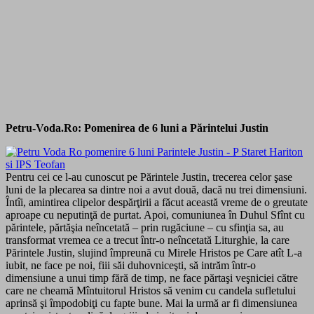
Petru-Voda.Ro: Pomenirea de 6 luni a Părintelui Justin
Pentru cei ce l-au cunoscut pe Părintele Justin, trecerea celor şase
luni de la plecarea sa dintre noi a avut două, dacă nu trei dimensiuni.
Întîi, amintirea clipelor despărţirii a făcut această vreme de o greutate
aproape cu neputinţă de purtat. Apoi, comuniunea în Duhul Sfînt cu
părintele, părtăşia neîncetată – prin rugăciune – cu sfinţia sa, au
transformat vremea ce a trecut într-o neîncetată Liturghie, la care
Părintele Justin, slujind împreună cu Mirele Hristos pe Care atît L-a
iubit, ne face pe noi, fiii săi duhovniceşti, să intrăm într-o
dimensiune a unui timp fără de timp, ne face părtaşi veşniciei către
care ne cheamă Mîntuitorul Hristos să venim cu candela sufletului
aprinsă şi împodobiţi cu fapte bune. Mai la urmă ar fi dimensiunea