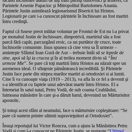
făcând închisoare alături de alţi mari părinţi duhovnici şi arhierei, ca
Parintele Arsenie Papacioc şi Mitropolitul Bartolomeu Anania.
Părintele Justin asimilează legionarismul Bisericii lui Hristos.
Legionarii pe care i-a cunoscut părintele în închisoare au fost martiri
întru credinţă.
Faptul că fusese preot militar voluntar pe Frontul de Est nu l-a privat
pe monahul Justin de închisoare, dimpotrivă, martiriul său a fost
parcă fără capăt, parcurgând eroic, ca un purtător de cruce, toate
închisorile comuniste. Iisus spunea că cine vrea sa Îl urmeze –
aminteşte Sfântul Ioan Gură de Aur – trebuie întâi
să se lepede de
sine
,
apoi
să îşi ia crucea
şi în al treilea moment divin să
“Îmi
urmeze Mie
”. Se pare că toţi martirii întru Hristos au năzuit spre un
asemenea ideal. O sfinţenie pământească incredibilă. Şi Părintele
Justin face parte din stirpea marilor martiri ai ortodoxiei si ai lumii.
Cine îi va cunoaşte viaţa (1919 – 2013), va afla în ce fel a devenit şi
s-a identificat cu faptele unui adevărat martir întru Hristos. El a
întemeiat în satul natal, Petru Vodă, de sub coama Ceahlăului,
faimoasa mănăstire în care şi-a dăruit harul, devenind un Mărturisitor
apostolic.
Şi totuşi acest sfânt al neamului, face o mărturisire copleşitoare: “Se
pare că suntem printre ultimii supravieţuitori ai Ortodoxiei”.
Însuşi reportajul lui Victor Roncea, cum a ajuns la Mănăstirea Petru
Vodă şi cum l-a cunoscut pe Părintele Justin, se numeşte “
Ultimul