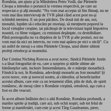
România, am ajuns şi la Mănăstirea Petru Vodă, dar Părintele
Cleopa a introdus o poruncă la vremea respectivă, pe care au
respectat-o şi alţi monahi: “Nu vom mai accepta să fim filmaţi, nu ne
vom mai lăsa intervievaţi de TVR până când acest post nu-şi
schimbă menirea. E un post păcătos. De două mii de ani, noi,
monahii, luptăm să-i educăm pe enoriaşi, să menţinem poporul la
focul virtuţilor creştine, iar păcătoşii de la televiziuni luptă împotriva
noastră, cu filme vulgare, cu emisiuni deşănţate, cu destrăbălare.
Până pornografia nu va dispărea de la TVR şi alte posturi, noi nu
vom mai da nici un interviu, nu vom mai apărea pe nici o sticlă”. Cu
un astfel de mesaj s-a stins Părintele Cleopa, unul dintre ultimii
profeţi ortodocşi ai neamului.
Dar Cristina Nichituş Roncea a avut noroc, fiindcă Părintele Justin
s-a lăsat fotografiat de ea, care a surprins şi stările ultime ale
bătrâneţelor sale, inclusiv înmormântarea, de o măreţie monarhică.
Fiindcă la noi, în România, adevăraţii monarhi au fost monahii! Şi
acest noroc, este şi norocul nostru, al cititorilor, al beneficiarilor
acestui album, care este ca un testament sfânt, plin de duh, de spirit
românesc, de mesaj către o Românie creştină, ortodoxă, aşa cum a
fost ea din veacuri.
În acest album întâlnim deci o altă Românie, România profundă, a
marilor spirite şi tradiţii, care azi, sub ochii noştri, sub tot felul de
forme şi manifestări, cum este şi acest Târg Gaudeamus, piere,