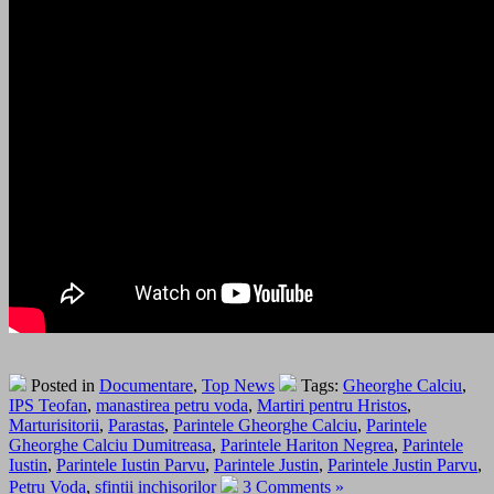
Posted in
Documentare
,
Top News
Tags:
Gheorghe Calciu
,
IPS Teofan
,
manastirea petru voda
,
Martiri pentru Hristos
,
Marturisitorii
,
Parastas
,
Parintele Gheorghe Calciu
,
Parintele
Gheorghe Calciu Dumitreasa
,
Parintele Hariton Negrea
,
Parintele
Iustin
,
Parintele Iustin Parvu
,
Parintele Justin
,
Parintele Justin Parvu
,
Petru Voda
,
sfintii inchisorilor
3 Comments »