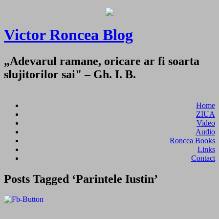
Victor Roncea Blog
„Adevarul ramane, oricare ar fi soarta
slujitorilor sai" – Gh. I. B.
Home
ZIUA
Video
Audio
Roncea Books
Links
Contact
Posts Tagged ‘Parintele Iustin’