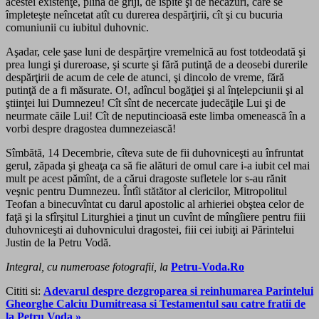
acestei existenţe, plină de griji, de ispite şi de necazuri, care se
împleteşte neîncetat atît cu durerea despărţirii, cît şi cu bucuria
comuniunii cu iubitul duhovnic.
Aşadar, cele şase luni de despărţire vremelnică au fost totdeodată şi
prea lungi şi dureroase, şi scurte şi fără putinţă de a deosebi durerile
despărţirii de acum de cele de atunci, şi dincolo de vreme, fără
putinţă de a fi măsurate. O!, adîncul bogăţiei şi al înţelepciunii şi al
ştiinţei lui Dumnezeu! Cît sînt de necercate judecăţile Lui şi de
neurmate căile Lui! Cît de neputincioasă este limba omenească în a
vorbi despre dragostea dumnezeiască!
Sîmbătă, 14 Decembrie, cîteva sute de fii duhovniceşti au înfruntat
gerul, zăpada şi gheaţa ca să fie alături de omul care i-a iubit cel mai
mult pe acest pămînt, de a cărui dragoste sufletele lor s-au rănit
veşnic pentru Dumnezeu. Întîi stătător al clericilor, Mitropolitul
Teofan a binecuvîntat cu darul apostolic al arhieriei obştea celor de
faţă şi la sfîrşitul Liturghiei a ţinut un cuvînt de mîngîiere pentru fiii
duhovniceşti ai duhovnicului dragostei, fiii cei iubiţi ai Părintelui
Justin de la Petru Vodă.
Integral, cu numeroase fotografii, la
Petru-Voda.Ro
Cititi si:
Adevarul despre dezgroparea si reinhumarea Parintelui
Gheorghe Calciu Dumitreasa si Testamentul sau catre fratii de
la Petru Voda »