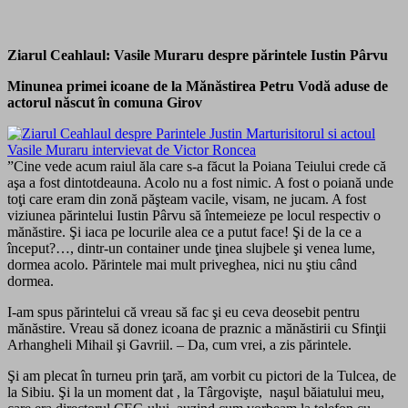
Ziarul Ceahlaul: Vasile Muraru despre părintele Iustin Pârvu
Minunea primei icoane de la Mănăstirea Petru Vodă aduse de
actorul născut în comuna Girov
”Cine vede acum raiul ăla care s-a făcut la Poiana Teiului crede că
aşa a fost dintotdeauna. Acolo nu a fost nimic. A fost o poiană unde
toţi care eram din zonă păşteam vacile, visam, ne jucam. A fost
viziunea părintelui Iustin Pârvu să întemeieze pe locul respectiv o
mănăstire. Şi iaca pe locurile alea ce a putut face! Şi de la ce a
început?…, dintr-un container unde ţinea slujbele şi venea lume,
dormea acolo. Părintele mai mult priveghea, nici nu ştiu când
dormea.
I-am spus părintelui că vreau să fac şi eu ceva deosebit pentru
mănăstire. Vreau să donez icoana de praznic a mănăstirii cu Sfinţii
Arhangheli Mihail şi Gavriil. – Da, cum vrei, a zis părintele.
Şi am plecat în turneu prin ţară, am vorbit cu pictori de la Tulcea, de
la Sibiu. Şi la un moment dat , la Târgovişte, naşul băiatului meu,