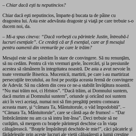
– Chiar dacă eşti tu neputincios?
Chiar dacă eşti neputincios, împarte-ţi bucata ta de pâine cu
dragostea lui. Asta este adevărata dragoste şi viaţă pe care trebuie s-o
ducem noi, da.
– Mi-a spus cineva:
“
Dacă vorbeşti cu părintele Justin, întreabă-l
lucruri esenţiale”. Ce credeţi că ar fi esenţial, care ar fi mesajul
pentru oamenii din vremurile pe care le trăim?
Mesajul este să ne păstrăm în stare de convingere. Să nu renunţăm,
să nu cedăm. Pentru că vin vremuri grele, încercări, şi la presiunile
acestea să rămânem în integritatea noastră. De asta a avut nevoie în
toate vremurile Biserica. Mucenicii, martirii, pe care i-au martirizat
persecuţiile trecutului, au fost pe poziţia aceasta fermă de convingere
de Adevăr. Să nu cădem din ceea ce ne-a stabilit învăţătura noastră.
“Nu mai trăim noi, ci Hristos”. “Dacă trăim, ai Domnului suntem,
dacă murim ai Domnului suntem”, oriunde şi oricând noi suntem
aici în veci aceiaşi, numai noi să fim pregătiţi pentru comoara
aceasta mare, şi “cămara Ta, Mântuitorule, o văd împodobită”. –
“Cămara Ta, Mântuitorule”, care se cântă aşa de frumos! – “Dar
îmbrăcăminte nu am ca să intru într-însa”. Deci trebuie să ne
curăţăm, să mergem cu braţele părinteşti deschise ca în viaţa
călugărească. “Braţele împărăteşti deschide-le mie!”, căci păcatele şi
fărădelegile prin aceste lucruri ale vieţii călugăreşti a lumii creştine