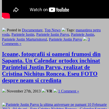
Posted in
Documentare
,
Top News
Tags:
manastirea petru
voda
,
Parintele Iustin
,
Parintele Iustin Parvu
,
Parintele Justin
,
Parintele Justin Marturisitorul
,
Parintele Justin Parvu
3
Comments »
Icoane, fotografii si oameni frumosi din
Sapanta. Un Calendar ortodox inchinat
Parintelui Justin Parvu, realizat de
Cristina Nichitus Roncea. Eseu FOTO
despre neam si credinta
November 27th, 2013
VR
1 Comment »