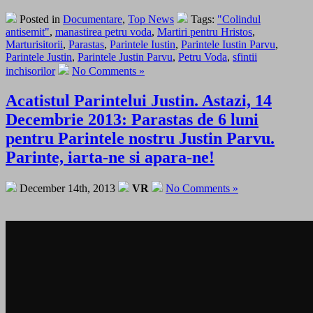
Posted in
Documentare
,
Top News
Tags:
"Colindul
antisemit"
,
manastirea petru voda
,
Martiri pentru Hristos
,
Marturisitorii
,
Parastas
,
Parintele Iustin
,
Parintele Iustin Parvu
,
Parintele Justin
,
Parintele Justin Parvu
,
Petru Voda
,
sfintii
inchisorilor
No Comments »
Acatistul Parintelui Justin. Astazi, 14
Decembrie 2013: Parastas de 6 luni
pentru Parintele nostru Justin Parvu.
Parinte, iarta-ne si apara-ne!
December 14th, 2013
VR
No Comments »