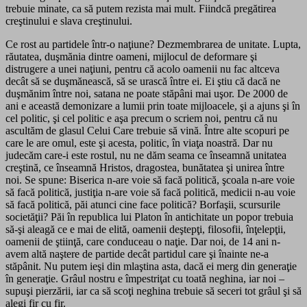
trebuie minate, ca să putem rezista mai mult. Fiindcă pregătirea
creştinului e slava creştinului.
Ce rost au partidele într-o naţiune? Dezmembrarea de unitate. Lupta,
răutatea, duşmănia dintre oameni, mijlocul de deformare şi
distrugere a unei naţiuni, pentru că acolo oamenii nu fac altceva
decât să se duşmănească, să se urască între ei. Ei ştiu că dacă ne
duşmănim între noi, satana ne poate stăpâni mai uşor. De 2000 de
ani e această demonizare a lumii prin toate mijloacele, şi a ajuns şi în
cel politic, şi cel politic e aşa precum o scriem noi, pentru că nu
ascultăm de glasul Celui Care trebuie să vină. Între alte scopuri pe
care le are omul, este şi acesta, politic, în viaţa noastră. Dar nu
judecăm care-i este rostul, nu ne dăm seama ce înseamnă unitatea
creştină, ce înseamnă Hristos, dragostea, bunătatea şi unirea între
noi. Se spune: Biserica n-are voie să facă politică, şcoala n-are voie
să facă politică, justiţia n-are voie să facă politică, medicii n-au voie
să facă politică, păi atunci cine face politică? Borfaşii, scursurile
societăţii? Păi în republica lui Platon în antichitate un popor trebuia
să-şi aleagă ce e mai de elită, oamenii deştepţi, filosofii, înţelepţii,
oamenii de ştiinţă, care conduceau o naţie. Dar noi, de 14 ani n-
avem altă naştere de partide decât partidul care şi înainte ne-a
stăpânit. Nu putem ieşi din mlaştina asta, dacă ei merg din generaţie
în generaţie. Grâul nostru e împestriţat cu toată neghina, iar noi –
supuşi pierzării, iar ca să scoţi neghina trebuie să seceri tot grâul şi să
alegi fir cu fir.