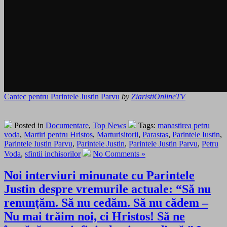
Cantec pentru Parintele Justin Parvu
by
ZiaristiOnlineTV
Posted in
Documentare
,
Top News
Tags:
manastirea petru
voda
,
Martiri pentru Hristos
,
Marturisitorii
,
Parastas
,
Parintele Iustin
,
Parintele Iustin Parvu
,
Parintele Justin
,
Parintele Justin Parvu
,
Petru
Voda
,
sfintii inchisorilor
No Comments »
Noi interviuri minunate cu Parintele
Justin despre vremurile actuale: “Să nu
renunţăm. Să nu cedăm. Să nu cădem –
Nu mai trăim noi, ci Hristos! Să ne