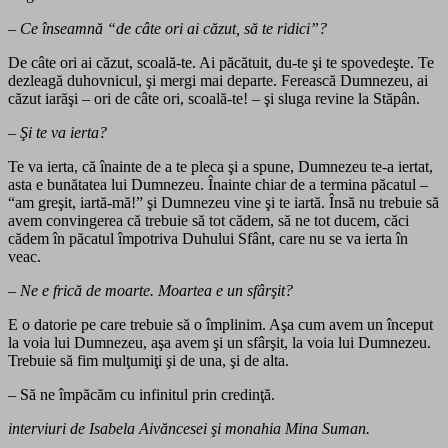
– Ce înseamnă
“
de câte ori ai căzut, să te ridici”?
De câte ori ai căzut, scoală-te. Ai păcătuit, du-te şi te spovedeşte. Te
dezleagă duhovnicul, şi mergi mai departe. Ferească Dumnezeu, ai
căzut iarăşi – ori de câte ori, scoală-te! – şi sluga revine la Stăpân.
– Şi te va ierta?
Te va ierta, că înainte de a te pleca şi a spune, Dumnezeu te-a iertat,
asta e bunătatea lui Dumnezeu. Înainte chiar de a termina păcatul –
“am greşit, iartă-mă!” şi Dumnezeu vine şi te iartă. Însă nu trebuie să
avem convingerea că trebuie să tot cădem, să ne tot ducem, căci
cădem în păcatul împotriva Duhului Sfânt, care nu se va ierta în
veac.
– Ne e frică de moarte. Moartea e un sfârşit?
E o datorie pe care trebuie să o împlinim. Aşa cum avem un început
la voia lui Dumnezeu, aşa avem şi un sfârşit, la voia lui Dumnezeu.
Trebuie să fim mulţumiţi şi de una, şi de alta.
– Să ne împăcăm cu infinitul prin credinţă.
interviuri de Isabela Aivăncesei şi monahia Mina Suman.