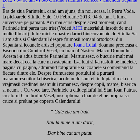
Era de ziua Parintelui, cand am ajuns, din noi, acasa, la Petru Voda,
la picioarele Sfintiei Sale. 10 Februarie 2013. 94 de ani. Ultima
aniversare pe pamant. Am mai scris despre acest moment, cand
Parintele imi parea tare trist (Vedeti
AICI
materialul, insotit de mai
multe filmari). Intre micile noastre daruri binecuvantate de Sfintia Sa
i-am adus si Calendarul despre frumosii romani ortodocsi din
Sapanta si icoanele artistei populare
Ioana Lutai
, doamna preoteasa a
Bisericii din Cimitirul Vesel, cu hramul Nasterii Maicii Domnului.
Acesta i-a adus bucurie Parintelui. Marturisesc, o bucurie mult mai
mare decat cea la care ma asteptam. L-a luat si l-a rasfoit pe indelete,
pagina cu pagina, admirand fotografiile si icoanele si comentand la
fiecare dintre ele. Despre frumusetea portului si a purtarii
maramuresenilor la biserica, acolo unde sunt ei, in lupta directa cu
vrajmasii credintei neamului romanesc, despre copii, mame, biserica
si neam… Cu voce tare, Parintele a citit epitaful lui Stan Ioan Patras,
creatorul Cimitirului Vesel, inscriptionat chiar de el pe propria sa
cruce si preluat pe coperta Calendarului:
”
Cate zile am trait.
Rau la nime n-am dorit,
Dar bine cat am putut.