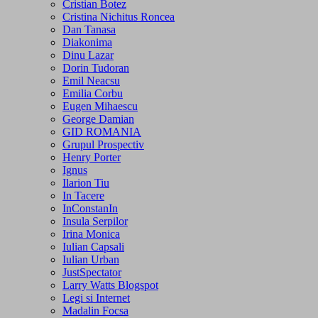
Cristian Botez
Cristina Nichitus Roncea
Dan Tanasa
Diakonima
Dinu Lazar
Dorin Tudoran
Emil Neacsu
Emilia Corbu
Eugen Mihaescu
George Damian
GID ROMANIA
Grupul Prospectiv
Henry Porter
Ignus
Ilarion Tiu
In Tacere
InConstanIn
Insula Serpilor
Irina Monica
Iulian Capsali
Iulian Urban
JustSpectator
Larry Watts Blogspot
Legi si Internet
Madalin Focsa