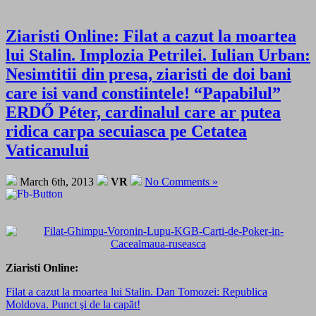
Ziaristi Online: Filat a cazut la moartea
lui Stalin. Implozia Petrilei. Iulian Urban:
Nesimtitii din presa, ziaristi de doi bani
care isi vand constiintele! “Papabilul”
ERDŐ Péter, cardinalul care ar putea
ridica carpa secuiasca pe Cetatea
Vaticanului
March 6th, 2013
VR
No Comments »
Ziaristi Online:
Filat a cazut la moartea lui Stalin. Dan Tomozei: Republica
Moldova. Punct şi de la capăt!