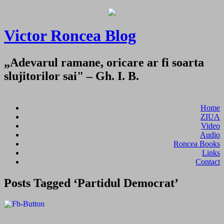
Victor Roncea Blog
„Adevarul ramane, oricare ar fi soarta
slujitorilor sai" – Gh. I. B.
Home
ZIUA
Video
Audio
Roncea Books
Links
Contact
Posts Tagged ‘Partidul Democrat’