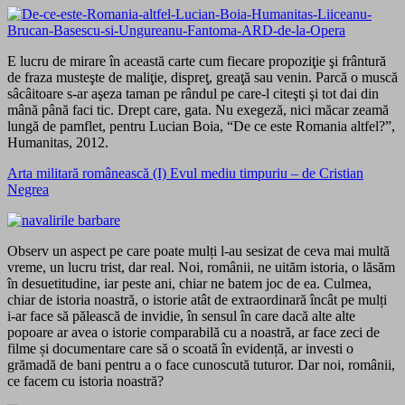
E lucru de mirare în această carte cum fiecare propoziţie şi frântură
de fraza musteşte de maliţie, dispreţ, greaţă sau venin. Parcă o muscă
sâcâitoare s-ar aşeza taman pe rândul pe care-l citeşti şi tot dai din
mână până faci tic. Drept care, gata. Nu exegeză, nici măcar zeamă
lungă de pamflet, pentru Lucian Boia, “De ce este Romania altfel?”,
Humanitas, 2012.
Arta militară românească (I) Evul mediu timpuriu – de Cristian
Negrea
Observ un aspect pe care poate mulți l-au sesizat de ceva mai multă
vreme, un lucru trist, dar real. Noi, românii, ne uităm istoria, o lăsăm
în desuetitudine, iar peste ani, chiar ne batem joc de ea. Culmea,
chiar de istoria noastră, o istorie atât de extraordinară încât pe mulți
i-ar face să pălească de invidie, în sensul în care dacă alte alte
popoare ar avea o istorie comparabilă cu a noastră, ar face zeci de
filme și documentare care să o scoată în evidență, ar investi o
grămadă de bani pentru a o face cunoscută tuturor. Dar noi, românii,
ce facem cu istoria noastră?