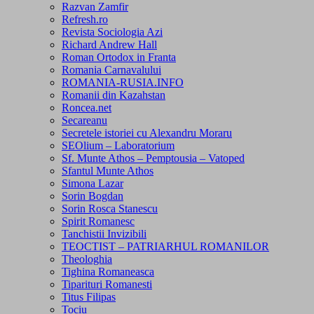
Razvan Zamfir
Refresh.ro
Revista Sociologia Azi
Richard Andrew Hall
Roman Ortodox in Franta
Romania Carnavalului
ROMANIA-RUSIA.INFO
Romanii din Kazahstan
Roncea.net
Secareanu
Secretele istoriei cu Alexandru Moraru
SEOlium – Laboratorium
Sf. Munte Athos – Pemptousia – Vatoped
Sfantul Munte Athos
Simona Lazar
Sorin Bogdan
Sorin Rosca Stanescu
Spirit Romanesc
Tanchistii Invizibili
TEOCTIST – PATRIARHUL ROMANILOR
Theologhia
Tighina Romaneasca
Tiparituri Romanesti
Titus Filipas
Tociu