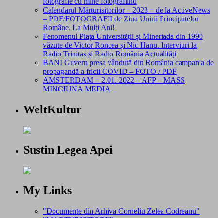
fotografie cu mine fotografiind
Calendarul Mărturisitorilor – 2023 – de la ActiveNews
– PDF/FOTOGRAFII de Ziua Unirii Principatelor
Române. La Mulți Ani!
Fenomenul Piața Universității și Mineriada din 1990
văzute de Victor Roncea și Nic Hanu. Interviuri la
Radio Trinitas și Radio România Actualități
BANI Guvern presa vândută din România campania de
propagandă a fricii COVID – FOTO / PDF
AMSTERDAM – 2.01. 2022 – AFP – MASS
MINCIUNA MEDIA
WeltKultur
Sustin Legea Apei
My Links
"Documente din Arhiva Corneliu Zelea Codreanu"