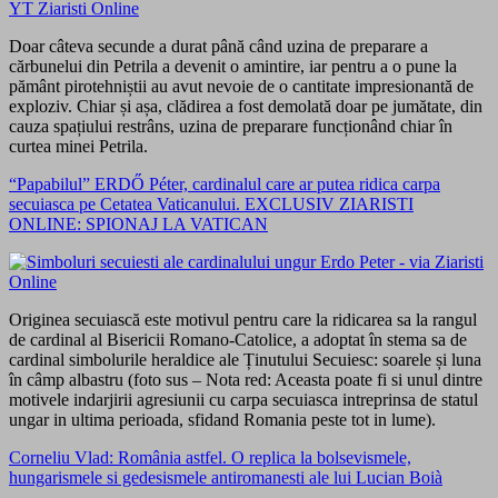
Doar câteva secunde a durat până când uzina de preparare a
cărbunelui din Petrila a devenit o amintire, iar pentru a o pune la
pământ pirotehniștii au avut nevoie de o cantitate impresionantă de
exploziv. Chiar și așa, clădirea a fost demolată doar pe jumătate, din
cauza spațiului restrâns, uzina de preparare funcționând chiar în
curtea minei Petrila.
“Papabilul” ERDŐ Péter, cardinalul care ar putea ridica carpa
secuiasca pe Cetatea Vaticanului. EXCLUSIV ZIARISTI
ONLINE: SPIONAJ LA VATICAN
Originea secuiască este motivul pentru care la ridicarea sa la rangul
de cardinal al Bisericii Romano-Catolice, a adoptat în stema sa de
cardinal simbolurile heraldice ale Ținutului Secuiesc: soarele și luna
în câmp albastru (foto sus – Nota red: Aceasta poate fi si unul dintre
motivele indarjirii agresiunii cu carpa secuiasca intreprinsa de statul
ungar in ultima perioada, sfidand Romania peste tot in lume).
Corneliu Vlad: România astfel. O replica la bolsevismele,
hungarismele si gedesismele antiromanesti ale lui Lucian Boià