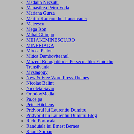
Madalin Necsutu
Manastirea Petru Voda
Mariana Gurza
Martiri Romani din Transilvania
Mateescu
Mega Ison
Mihai Ghimpu
MIHAI-EMINESCU.RO
MINERIADA
Mircea Platon
Mitica Damboviteanul
Muzeul Refugiatilor si Persecutatilor Etnic din
Transilvania
Mystagogy
New & Free Word Press Themes
Nicolae Balint
Nicoleta Savin
OrtodoxMedia
Pa.ce.pa
Peter Hitchens
Pridvorul lui Laurentiu Dumitru
Pridvorul lui Laurentiu Dumitru Blog
Radu Portocala
Randuiala lui Ernest Bernea
Raoul Sorban