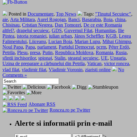
Posted in
Documentare
,
Top News
Tags:
"Tinutul Secuiesc"
,
aie
,
Arta Militara
,
Aurel Rogojan
,
Banci
,
Basarabia
,
Boia
,
china
,
Chisinau
,
Cristian Negrea
,
Dan Tomozei
,
De ce este Romania
altfel?
,
drapelul secuiesc
,
GDS
,
Guvernul Filat
,
Humanitas
,
Ilie
Pintea
,
istoria romaniei
,
iulian urban
,
János Scheffler
,
KGB
,
Legea
Falimentului
,
Liiceanu
,
Lucian Boia
,
Marian Lupu
,
Mihai Ghimpu
,
Noul Papa
,
Papa
,
parlament
,
Partidul Democrat
,
pcrm
,
Péter Erdö
,
Petrila
,
Plesu
,
presa
,
Putin
,
Republica Moldova
,
Romania
,
Rusia
,
sfintii inchisorilor
,
spionaj
,
Stalin
,
steagul secuiesc
,
UE
,
Ungaria
,
Uzina de preparare a cărbunelui din Petrila
,
Vatican
,
victor roncea
,
vlad filat
,
vladimir filat
,
Vladimir Voronin
,
ziaristi online
No
Comments »
Abonare RSS
Roncea.ro pe Twitter
Alerte si informatii prin e-mail
'>