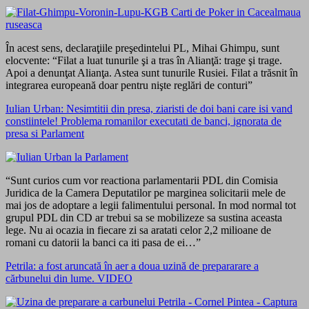
În acest sens, declaraţiile preşedintelui PL, Mihai Ghimpu, sunt
elocvente: “Filat a luat tunurile şi a tras în Alianţă: trage şi trage.
Apoi a denunţat Alianţa. Astea sunt tunurile Rusiei. Filat a trăsnit în
integrarea europeană doar pentru nişte reglări de conturi”
Iulian Urban: Nesimtitii din presa, ziaristi de doi bani care isi vand
constiintele! Problema romanilor executati de banci, ignorata de
presa si Parlament
“Sunt curios cum vor reactiona parlamentarii PDL din Comisia
Juridica de la Camera Deputatilor pe marginea solicitarii mele de
mai jos de adoptare a legii falimentului personal. In mod normal tot
grupul PDL din CD ar trebui sa se mobilizeze sa sustina aceasta
lege. Nu ai ocazia in fiecare zi sa aratati celor 2,2 milioane de
romani cu datorii la banci ca iti pasa de ei…”
Petrila: a fost aruncată în aer a doua uzină de prepararare a
cărbunelui din lume. VIDEO