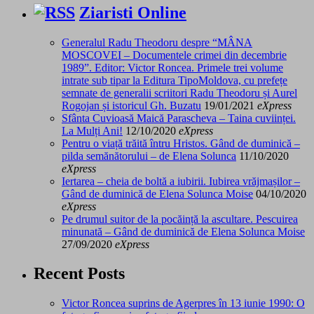
Ziaristi Online
Generalul Radu Theodoru despre “MÂNA
MOSCOVEI – Documentele crimei din decembrie
1989”. Editor: Victor Roncea. Primele trei volume
intrate sub tipar la Editura TipoMoldova, cu prefețe
semnate de generalii scriitori Radu Theodoru și Aurel
Rogojan și istoricul Gh. Buzatu
19/01/2021
eXpress
Sfânta Cuvioasă Maică Parascheva – Taina cuviinței.
La Mulți Ani!
12/10/2020
eXpress
Pentru o viață trăită întru Hristos. Gând de duminică –
pilda semănătorului – de Elena Solunca
11/10/2020
eXpress
Iertarea – cheia de boltă a iubirii. Iubirea vrăjmașilor –
Gând de duminică de Elena Solunca Moise
04/10/2020
eXpress
Pe drumul suitor de la pocăință la ascultare. Pescuirea
minunată – Gând de duminică de Elena Solunca Moise
27/09/2020
eXpress
Recent Posts
Victor Roncea suprins de Agerpres în 13 iunie 1990: O