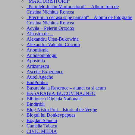
"MARTURISITORII"
"Parintele Justin Marturisitorul" – Album foto de
Cristina Nichitus Roncea
"Precum in cer asa si pe pamant" – Album de fotografie
Cristina Nichitus Roncea
Acvila – Pelerin Ortodox
Albastru de…
Alexandru Ursu-Bukowina
Alexandru Valentin Craciun
Anomismia
Antideontologu'
Apostolia
Artizanescu
Ascetic Experience
Aurel Agache
BadPolitics
Basarabia la Rascruce – atunci ca si acum
BASARABIA-BUCOVINA.INFO
Biblioteca Digitala Nationala
Bindiribli
Blog Nistru Prut – Istoricul de Veghe
Blogul lui Donkeypapuas
Bogdan Stanciu
Camelia Tabacu
CIVIC MEDIA