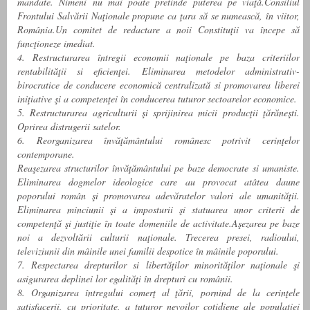
mandate. Nimeni nu mai poate pretinde puterea pe viaţă.Consiliul
Frontului Salvării Naţionale propune ca ţara să se numească, în viitor,
România.Un comitet de redactare a noii Constituţii va începe să
funcţioneze imediat.
4. Restructurarea întregii economii naţionale pe baza criteriilor
rentabilităţii si eficienţei. Eliminarea metodelor administrativ-
birocratice de conducere economică centralizată si promovarea liberei
iniţiative şi a competenţei în conducerea tuturor sectoarelor economice.
5. Restructurarea agriculturii şi sprijinirea micii producţii ţărăneşti.
Oprirea distrugerii satelor.
6. Reorganizarea învăţământului românesc potrivit cerinţelor
contemporane.
Reaşezarea structurilor învăţământului pe baze democrate si umaniste.
Eliminarea dogmelor ideologice care au provocat atâtea daune
poporului român şi promovarea adevăratelor valori ale umanităţii.
Eliminarea minciunii şi a imposturii şi statuarea unor criterii de
competenţă şi justiţie în toate domeniile de activitate.Aşezarea pe baze
noi a dezvoltării culturii naţionale. Trecerea presei, radioului,
televiziunii din mâinile unei familii despotice în mâinile poporului.
7. Respectarea drepturilor si libertăţilor minorităţilor naţionale şi
asigurarea deplinei lor egalităţi în drepturi cu românii.
8. Organizarea întregului comerţ al ţării, pornind de la cerinţele
satisfacerii, cu prioritate, a tuturor nevoilor cotidiene ale populaţiei