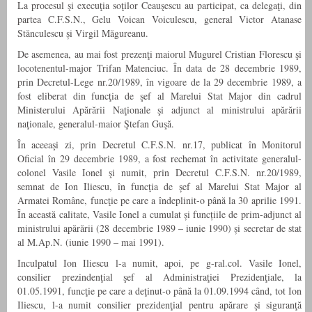
La procesul şi execuţia soţilor Ceauşescu au participat, ca delegaţi, din
partea C.F.S.N., Gelu Voican Voiculescu, general Victor Atanase
Stănculescu și Virgil Măgureanu.
De asemenea, au mai fost prezenţi maiorul Mugurel Cristian Florescu şi
locotenentul-major Trifan Matenciuc. În data de 28 decembrie 1989,
prin Decretul-Lege nr.20/1989, în vigoare de la 29 decembrie 1989, a
fost eliberat din funcţia de şef al Marelui Stat Major din cadrul
Ministerului Apărării Naţionale şi adjunct al ministrului apărării
naţionale, generalul-maior Ştefan Guşă.
În aceeaşi zi, prin Decretul C.F.S.N. nr.17, publicat în Monitorul
Oficial în 29 decembrie 1989, a fost rechemat în activitate generalul-
colonel Vasile Ionel şi numit, prin Decretul C.F.S.N. nr.20/1989,
semnat de Ion Iliescu, în funcţia de șef al Marelui Stat Major al
Armatei Române, funcţie pe care a îndeplinit-o până la 30 aprilie 1991.
În această calitate, Vasile Ionel a cumulat și funcțiile de prim-adjunct al
ministrului apărării (28 decembrie 1989 – iunie 1990) și secretar de stat
al M.Ap.N. (iunie 1990 – mai 1991).
Inculpatul Ion Iliescu l-a numit, apoi, pe g-ral.col. Vasile Ionel,
consilier prezindenţial şef al Administraţiei Prezidenţiale, la
01.05.1991, funcţie pe care a deţinut-o până la 01.09.1994 când, tot Ion
Iliescu, l-a numit consilier prezidenţial pentru apărare şi siguranţă