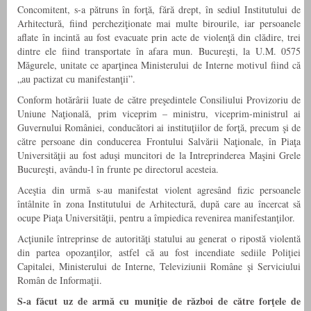
Concomitent, s-a pătruns în forţă, fără drept, în sediul Institutului de
Arhitectură, fiind percheziţionate mai multe birourile, iar persoanele
aflate în incintă au fost evacuate prin acte de violenţă din clădire, trei
dintre ele fiind transportate în afara mun. Bucureşti, la U.M. 0575
Măgurele, unitate ce aparţinea Ministerului de Interne motivul fiind că
„au pactizat cu manifestanţii”.
Conform hotărârii luate de către preşedintele Consiliului Provizoriu de
Uniune Naţională, prim viceprim – ministru, viceprim-ministrul ai
Guvernului României, conducători ai instituţiilor de forţă, precum şi de
către persoane din conducerea Frontului Salvării Naţionale, în Piaţa
Universităţii au fost aduşi muncitori de la Intreprinderea Maşini Grele
Bucureşti, avându-l în frunte pe directorul acesteia.
Aceştia din urmă s-au manifestat violent agresând fizic persoanele
întâlnite în zona Institutului de Arhitectură, după care au încercat să
ocupe Piaţa Universităţii, pentru a împiedica revenirea manifestanţilor.
Acţiunile întreprinse de autorităţi statului au generat o ripostă violentă
din partea opozanţilor, astfel că au fost incendiate sediile Poliţiei
Capitalei, Ministerului de Interne, Televiziunii Române şi Serviciului
Român de Informaţii.
S-a făcut uz de armă cu muniţie de război de către forţele de