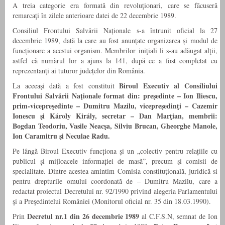
A treia categorie era formată din revoluţionari, care se făcuseră
remarcaţi în zilele anterioare datei de 22 decembrie 1989.
Consiliul Frontului Salvării Naționale s-a întrunit oficial la 27
decembrie 1989, dată la care au fost anunțate organizarea și modul de
funcționare a acestui organism. Membrilor iniţiali li s-au adăugat alţii,
astfel că numărul lor a ajuns la 141, după ce a fost completat cu
reprezentanți ai tuturor județelor din România.
Biroul Executiv al Consiliului
La aceeaşi dată a fost constituit
Frontului Salvării Naţionale format din: preşedinte – Ion Iliescu,
prim-vicepreşedinte – Dumitru Mazilu, vicepreşedinţi – Cazemir
Ionescu şi Károly Király, secretar – Dan Marţian, membrii:
Bogdan Teodoriu, Vasile Neacşa, Silviu Brucan, Gheorghe Manole,
Ion Caramitru şi Neculae Radu.
Pe lângă Biroul Executiv funcționa și un „colectiv pentru relațiile cu
publicul și mijloacele informației de masă”, precum şi comisii de
specialitate. Dintre acestea amintim Comisia constituţională, juridică si
pentru drepturile omului coordonată de – Dumitru Mazilu, care a
redactat proiectul Decretului nr. 92/1990 privind alegeria Parlamentului
şi a Preşedintelui României (Monitorul oficial nr. 35 din 18.03.1990).
Decretul nr.1
din 26 decembrie 1989
Prin
al C.F.S.N, semnat de Ion