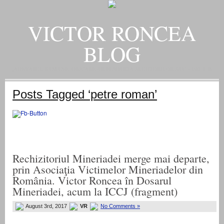
VICTOR RONCEA
BLOG
„ADEVARUL RAMANE, ORICARE AR FI SOARTA SLUJITORILOR SAI" – GH. I. B.
Posts Tagged ‘petre roman’
Rechizitoriul Mineriadei merge mai departe,
prin Asociaţia Victimelor Mineriadelor din
România. Victor Roncea în Dosarul
Mineriadei, acum la ICCJ (fragment)
August 3rd, 2017
VR
No Comments »