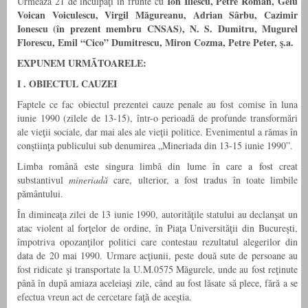
Ion Iliescu, Petre Roman, Gelu
Urmează 21 de inculpaţi în frunte cu
Voican Voiculescu, Virgil Măgureanu, Adrian Sârbu, Cazimir
Ionescu (în prezent membru CNSAS), N. S. Dumitru, Mugurel
Florescu, Emil “Cico” Dumitrescu, Miron Cozma, Petre Peter, ş.a.
EXPUNEM URMĂTOARELE:
I . OBIECTUL CAUZEI
Faptele ce fac obiectul prezentei cauze penale au fost comise în luna
iunie 1990 (zilele de 13-15), într-o perioadă de profunde transformări
ale vieţii sociale, dar mai ales ale vieţii politice. Evenimentul a rămas în
conştiinţa publicului sub denumirea „Mineriada din 13-15 iunie 1990”.
Limba română este singura limbă din lume în care a fost creat
substantivul
mineriadă
care, ulterior, a fost tradus în toate limbile
pământului.
În dimineaţa zilei de 13 iunie 1990, autorităţile statului au declanşat un
atac violent al forţelor de ordine, în Piaţa Universităţii din Bucureşti,
împotriva opozanţilor politici care contestau rezultatul alegerilor din
data de 20 mai 1990. Urmare acţiunii, peste două sute de persoane au
fost ridicate şi transportate la U.M.0575 Măgurele, unde au fost reţinute
până în după amiaza aceleiaşi zile, când au fost lăsate să plece, fără a se
efectua vreun act de cercetare faţă de aceştia.