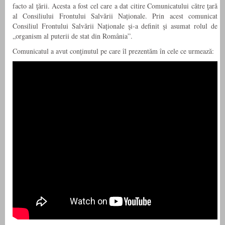
facto al ţării. Acesta a fost cel care a dat citire Comunicatului către ţară
al Consiliului Frontului Salvării Naționale. Prin acest comunicat
Consiliul Frontului Salvării Naționale şi-a definit şi asumat rolul de
„organism al puterii de stat din România”.
Comunicatul a avut conţinutul pe care îl prezentăm în cele ce urmează: