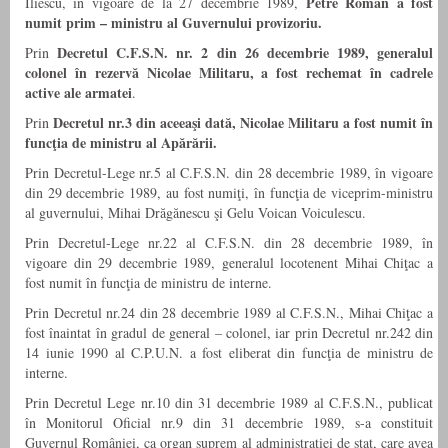
Petre Roman a fost
Iliescu, în vigoare de la 27 decembrie 1989,
numit prim – ministru al Guvernului provizoriu.
Decretul C.F.S.N. nr. 2 din 26 decembrie 1989, generalul
Prin
colonel în rezervă Nicolae Militaru, a fost rechemat în cadrele
active ale armatei
.
Decretul nr.3 din aceeaşi dată, Nicolae Militaru a fost numit în
Prin
funcţia de ministru al Apărării.
Prin Decretul-Lege nr.5 al C.F.S.N. din 28 decembrie 1989, în vigoare
din 29 decembrie 1989, au fost numiţi, în funcţia de viceprim-ministru
al guvernului, Mihai Drăgănescu şi Gelu Voican Voiculescu.
Prin Decretul-Lege nr.22 al C.F.S.N. din 28 decembrie 1989, în
vigoare din 29 decembrie 1989, generalul locotenent Mihai Chiţac a
fost numit în funcţia de ministru de interne.
Prin Decretul nr.24 din 28 decembrie 1989 al C.F.S.N., Mihai Chiţac a
fost înaintat în gradul de general – colonel, iar prin Decretul nr.242 din
14 iunie 1990 al C.P.U.N. a fost eliberat din funcţia de ministru de
interne.
Prin Decretul Lege nr.10 din 31 decembrie 1989 al C.F.S.N., publicat
în Monitorul Oficial nr.9 din 31 decembrie 1989, s-a constituit
Guvernul României, ca organ suprem al administraţiei de stat, care avea