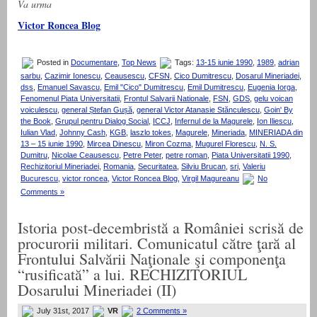
Va urma
Victor Roncea Blog
Posted in
Documentare
,
Top News
Tags:
13-15 iunie 1990
,
1989
,
adrian
sarbu
,
Cazimir Ionescu
,
Ceausescu
,
CFSN
,
Cico Dumitrescu
,
Dosarul Mineriadei
,
dss
,
Emanuel Savascu
,
Emil "Cico" Dumitrescu
,
Emil Dumitrescu
,
Eugenia Iorga
,
Fenomenul Piata Universitatii
,
Frontul Salvarii Nationale
,
FSN
,
GDS
,
gelu voican
voiculescu
,
general Ștefan Gușă
,
general Victor Atanasie Stănculescu
,
Goin' By
the Book
,
Grupul pentru Dialog Social
,
ICCJ
,
Infernul de la Magurele
,
Ion Iliescu
,
Iulian Vlad
,
Johnny Cash
,
KGB
,
laszlo tokes
,
Magurele
,
Mineriada
,
MINERIADA din
13 – 15 iunie 1990
,
Mircea Dinescu
,
Miron Cozma
,
Mugurel Florescu
,
N. S.
Dumitru
,
Nicolae Ceausescu
,
Petre Peter
,
petre roman
,
Piata Universitatii 1990
,
Rechizitoriul Mineriadei
,
Romania
,
Securitatea
,
Silviu Brucan
,
sri
,
Valeriu
Bucurescu
,
victor roncea
,
Victor Roncea Blog
,
Virgil Magureanu
No
Comments »
Istoria post-decembristă a României scrisă de
procurorii militari. Comunicatul către ţară al
Frontului Salvării Naţionale şi componenţa
“rusificată” a lui. RECHIZITORIUL
Dosarului Mineriadei (II)
July 31st, 2017
VR
2 Comments »