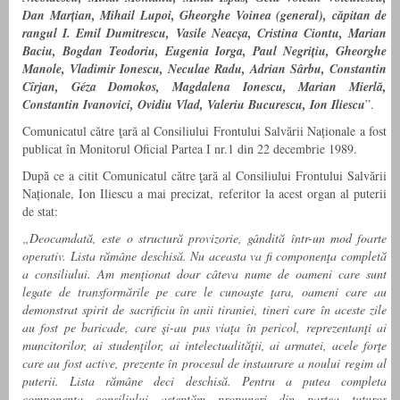
Dan Marțian, Mihail Lupoi, Gheorghe Voinea (general), căpitan de
rangul I. Emil Dumitrescu, Vasile Neacșa, Cristina Ciontu, Marian
Baciu, Bogdan Teodoriu, Eugenia Iorga, Paul Negrițiu, Gheorghe
Manole, Vladimir Ionescu, Neculae Radu, Adrian Sârbu, Constantin
Cîrjan, Géza Domokos, Magdalena Ionescu, Marian Mierlă,
Constantin Ivanovici, Ovidiu Vlad, Valeriu Bucurescu, Ion Iliescu
”.
Comunicatul către ţară al Consiliului Frontului Salvării Naționale a fost
publicat în Monitorul Oficial Partea I nr.1 din 22 decembrie 1989.
După ce a citit Comunicatul către ţară al Consiliului Frontului Salvării
Naționale, Ion Iliescu a mai precizat, referitor la acest organ al puterii
de stat:
„Deocamdată, este o structură provizorie, gândită într-un mod foarte
operativ. Lista rămâne deschisă. Nu aceasta va fi componenţa completă
a consiliului. Am menţionat doar câteva nume de oameni care sunt
legate de transformările pe care le cunoaşte ţara, oameni care au
demonstrat spirit de sacrificiu în anii tiraniei, tineri care în aceste zile
au fost pe baricade, care şi-au pus viaţa în pericol, reprezentanţi ai
muncitorilor, ai studenţilor, ai intelectualităţii, ai armatei, acele forţe
care au fost active, prezente în procesul de instaurare a noului regim al
puterii. Lista rămâne deci deschisă. Pentru a putea completa
componenţa consiliului aşteptăm propuneri din partea tuturor