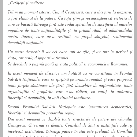
„Cetăţeni şi cetăţene,
Trăim un moment istoric. Clanul Ceauşescu, care a dus ţara la dezastru,
a fost eliminat de la putere. Cu toţii ştim şi recunoaştem că victoria de
care se bucură întreaga ţară este rodul spiritului de sacrificiu al maselor
populare de toate naţionalităţile şi, în primul rând, al admirabilului
nostru tineret, care ne-a restituit, cu preţul sângelui, sentimentul
demnităţii naţionale.
Un merit deosebit îl au cei care, ani de zile, şi-au pus în pericol şi
viaţa, protestând împotriva tiraniei.
Se deschide o pagină nouă în viaţa politică si economică a României.
În acest moment de răscruce am hotărât sa ne constituim în Frontul
Salvării Naţionale, care se sprijină pe armata română şi care grupează
toate forţele sănătoase ale ţării, fără deosebire de naţionalitate, toate
organizaţiile si grupările care s-au ridicat, cu curaj, în apărarea
libertăţii si demnităţii, în anii tiraniei totalitare.
Scopul Frontului Salvării Naţionale este instaurarea democraţiei,
libertăţii si demnităţii poporului român.
Din acest moment se dizolvă toate structurile de putere ale clanului
Ceauşescu. Guvernul se demite, Consiliul de Stat si instituţiile sale îşi
încetează activitatea, întreaga putere în stat este preluată de Consiliul