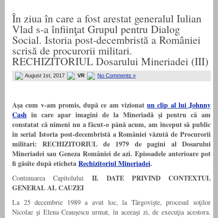
În ziua în care a fost arestat generalul Iulian
Vlad s-a înfiinţat Grupul pentru Dialog
Social. Istoria post-decembristă a României
scrisă de procurorii militari.
RECHIZITORIUL Dosarului Mineriadei (III)
August 1st, 2017
VR
No Comments »
Aşa cum v-am promis, după ce am vizionat
un clip al lui Johnny
Cash
în care apar imagini de la Mineriadă şi pentru că am
constatat că nimeni nu a făcut-o până acum, am început să public
în serial Istoria post-decembristă a României văzută de Procurorii
militari: RECHIZITORIUL de 1979 de pagini al Dosarului
Mineriadei sau Geneza României de azi. Episoadele anterioare pot
fi găsite după eticheta
Rechizitoriul Mineriadei
.
II. DATE PRIVIND CONTEXTUL
Continuarea Capitolului
GENERAL AL CAUZEI
La 25 decembrie 1989 a avut loc, la Târgovişte, procesul soţilor
Nicolae şi Elena Ceauşescu urmat, în aceeaşi zi, de execuţia acestora.