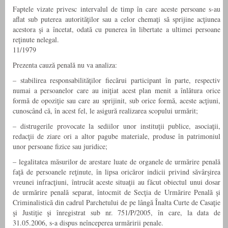
Faptele vizate privesc intervalul de timp în care aceste persoane s-au
aflat sub puterea autorităţilor sau a celor chemaţi să sprijine acţiunea
acestora şi a încetat, odată cu punerea în libertate a ultimei persoane
reţinute nelegal.
11/1979
Prezenta cauză penală nu va analiza:
– stabilirea responsabilităţilor fiecărui participant în parte, respectiv
numai a persoanelor care au iniţiat acest plan menit a înlătura orice
formă de opoziţie sau care au sprijinit, sub orice formă, aceste acţiuni,
cunoscând că, în acest fel, le asigură realizarea scopului urmărit;
– distrugerile provocate la sediilor unor instituţii publice, asociaţii,
redacţii de ziare ori a altor pagube materiale, produse în patrimoniul
unor persoane fizice sau juridice;
– legalitatea măsurilor de arestare luate de organele de urmărire penală
faţă de persoanele reţinute, în lipsa oricăror indicii privind săvârşirea
vreunei infracţiuni, întrucât aceste situaţii au făcut obiectul unui dosar
de urmărire penală separat, întocmit de Secţia de Urmărire Penală şi
Criminalistică din cadrul Parchetului de pe lângă Înalta Curte de Casaţie
şi Justiţie şi înregistrat sub nr. 751/P/2005, în care, la data de
31.05.2006, s-a dispus neînceperea urmăririi penale.