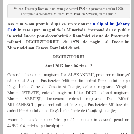
Voican, Iliescu şi Roman la un miting electoral FSN din primăvara anului 1990,
desfăşurat la Academia Militară. Foto: Emilian Săvescu, cu mulţumiri
Aşa cum v-am promis, după ce am vizionat
un clip al lui Johnny
Cash
în care apar imagini de la Mineriadă, începand de azi public
în serial Istoria post-decembristă a României văzută de Procurorii
militari: RECHIZITORIUL de 1979 de pagini al Dosarului
Mineriadei sau Geneza României de azi.
RECHIZITORIU
Anul 2017 luna 06 ziua 12
General – locotenent magistrat Ion ALEXANDRU, procuror militar şef
adjunct al Secţiei Parchetelor Militare din cadrul Parchetului de pe
lângă Înalta Curte de Casaţie şi Justiţie, colonel magistrat Virgiliu
Marian ISTRATE, colonel magistrat Iulian DINU, colonel magistrat
Marian VĂETIŞI, locotenent colonel magistrat Dan Mihail
MITRĂNESCU, procurori militari la Secţia Parchetelor Militare din
cadrul Parchetului de pe lângă Înalta Curte de Casaţie şi Justiţie;
Examinând actele de urmărire penală efectuate în dosarul penal nr.
47/P/2014, privind pe inculpaţii: