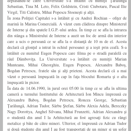
deplasându-se către Universitate s-a întâlnit cu numiţii Ţarălungă
Sebastian, Tina M. Leto, Felix Goldstein, Cristi Ciubotaru, Pascal Ilie
Virgil, Titi Calistru, Mihai Popescu Stoeneşti şi alţii.
În zona Poliţiei Capitalei s-a întâlnit şi cu Andrei Rochian – ofiţer de
marină în Marina Comercială. A văzut cum clădirea dinspre Ministerul
de Interne şi din spatele I.G.P.-ului ardea. În timp ce se afla la intrarea
din stânga a Ministrului de Interne a auzit un foc de armă din interior
care a ucis o persoană ce se afla la o distanţă de 10 m de el. Acesta
declară că glonţul a intrat în ochiul persoanei şi a ieşit prin ceafă. S-a
întâlnit cu numitul Eugen Popescu care filma pe o stradă paralelă cu
râul Dâmboviţa. La Universitate s-a întâlnit cu numiţii Marian
Munteanu, Mihai Gheorghiu, Eugen Popescu, Alexandru Baboş,
Bogdan Petrescu, fratele său şi alţi prieteni. Acesta declară că a mai
văzut o persoană împuşcată în cap în faţa blocului Romarta şi o alta
împuşcată în picior.
În data de 14.06.1990, în jurul orei 05:00 în timp ce se afla în ultima
cameră a turnului Institutului de Arhitectură Ion Mincu împreună cu
Alexandru Baboş, Bogdan Petrescu, Roncea George, Sebastian
Ţarălungă, Adrian Tudor, Sârbu Ştefan, Sârbu Alexia Adela, Bereczky
Nagy Dorottya, Anghel Silvana, Mihai Frunzetti, Adrian Alexandru şi
o studentă din anul I la Arhitectură au fost agresaţi fizic cu răngi
metalice şi bâte de către mineri. Ulterior, el împreună cu Adrian Tudor
şi două studente din anul I au fost transportaţi de un miner şi un şofer