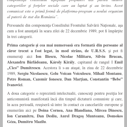
categoriilor şi forţelor sociale care au luptat şi au învins. Acest
comunicat este o primă formă de platforma-program a noului organism
al puterii de stat din România”.
Persoanele din componenţa Consiliului Frontului Salvării Naționale, aşa
cum a fost anunţată în seara zilei de 22 decembrie 1989, pot fi împărţite
în trei categorii.
Prima categorie şi cea mai numeroasă era formată din persoane al
căror trecut a fost legat, în mod strâns, de U.R.S.S.
şi pot fi
Ion Iliescu, Nicolae Militaru, Silviu Brucan,
enumeraţi aici
Alexandru Bârlădeanu, Károly Király
Emil
, capitanul de rangul I
„Cico” Dumitrescu
. Acestora li s-au ataşat, în ziua de 22 decembrie
Sergiu Nicolaescu
Gelu Voican Voiculescu
Mihail Montanu
1989,
,
,
,
Petre Roman, Cazemir Ionescu
Dan Marţian, Constantin “Bebe”
,
Ivanovici
.
A doua categorie o reprezintă intelectualii, cunoscuţi pentru poziţia lor
anticomunistă manifestată încă din timpul dictaturii comuniste şi care,
în acea perioadă, reuşiseră să intre în contact cu cancelariile europene şi
Doina Cornea, Ana Blandiana, Mircea Dinescu,
enumerăm aici pe
Ion Caramitru, Dan Desliu, Aurel Dragoş Munteanu, Domokos
Géza, Dumitru Mazilu
.