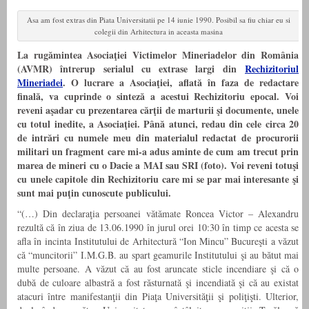
Asa am fost extras din Piata Universitatii pe 14 iunie 1990. Posibil sa fiu chiar eu si
colegii din Arhitectura in aceasta masina
La rugămintea Asociaţiei Victimelor Mineriadelor din România
(AVMR) întrerup serialul cu extrase largi din
Rechizitoriul
Mineriadei
. O lucrare a Asociaţiei, aflată în faza de redactare
finală, va cuprinde o sinteză a acestui Rechizitoriu epocal. Voi
reveni aşadar cu prezentarea cărţii de marturii şi documente, unele
cu totul inedite, a Asociaţiei. Până atunci, redau din cele circa 20
de intrări cu numele meu din materialul redactat de procurorii
militari un fragment care mi-a adus aminte de cum am trecut prin
marea de mineri cu o Dacie a MAI sau SRI (foto). Voi reveni totuşi
cu unele capitole din Rechizitoriu care mi se par mai interesante şi
sunt mai puţin cunoscute publicului.
“(…) Din declaraţia persoanei vătămate Roncea Victor – Alexandru
rezultă că în ziua de 13.06.1990 în jurul orei 10:30 în timp ce acesta se
afla în incinta Institutului de Arhitectură “Ion Mincu” Bucureşti a văzut
că “muncitorii” I.M.G.B. au spart geamurile Institutului şi au bătut mai
multe persoane. A văzut că au fost aruncate sticle incendiare şi că o
dubă de culoare albastră a fost răsturnată şi incendiată şi că au existat
atacuri între manifestanţii din Piaţa Universităţii şi poliţişti. Ulterior,