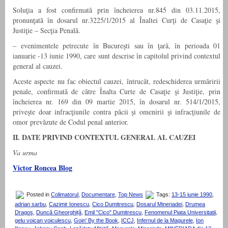
Soluţia a fost confirmată prin încheierea nr.845 din 03.11.2015,
pronunţată în dosarul nr.3225/1/2015 al Înaltei Curţi de Casaţie şi
Justiţie – Secţia Penală.
– evenimentele petrecute în Bucureşti sau în ţară, în perioada 01
ianuarie -13 iunie 1990, care sunt descrise în capitolul privind contextul
general al cauzei.
Aceste aspecte nu fac obiectul cauzei, întrucât, redeschiderea urmăririi
penale, confirmată de către Înalta Curte de Casaţie şi Justiţie, prin
încheierea nr. 169 din 09 martie 2015, în dosarul nr. 514/1/2015,
priveşte doar infracţiunile contra păcii şi omenirii şi infracţiunile de
omor prevăzute de Codul penal anterior.
II. DATE PRIVIND CONTEXTUL GENERAL AL CAUZEI
Va urma
Victor Roncea Blog
Posted in
Colimatorul
,
Documentare
,
Top News
Tags:
13-15 iunie 1990
,
adrian sarbu
,
Cazimir Ionescu
,
Cico Dumitrescu
,
Dosarul Mineriadei
,
Drumea
Dragoş
,
Duncă Gheorghiță
,
Emil "Cico" Dumitrescu
,
Fenomenul Piata Universitatii
,
gelu voican voiculescu
,
Goin' By the Book
,
ICCJ
,
Infernul de la Magurele
,
Ion