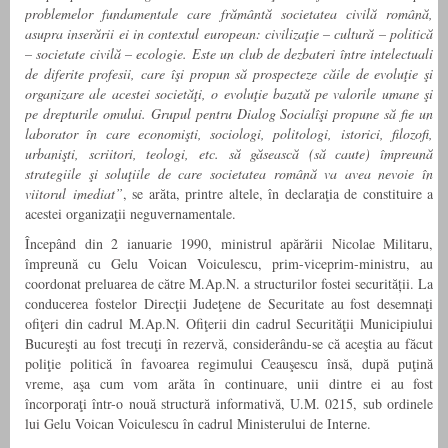
problemelor fundamentale care frământă societatea civilă română,
asupra inserării ei in contextul european: civilizaţie – cultură – politică
– societate civilă – ecologie. Este un club de dezbateri între intelectuali
de diferite profesii, care îşi propun să prospecteze căile de evoluţie şi
organizare ale acestei societăţi, o evoluţie bazată pe valorile umane şi
pe drepturile omului. Grupul pentru Dialog Socialîşi propune să fie un
laborator în care economişti, sociologi, politologi, istorici, filozofi,
urbanişti, scriitori, teologi, etc. să găsească (să caute) împreună
strategiile şi soluţiile de care societatea română va avea nevoie în
viitorul imediat”
, se arăta, printre altele, în declaraţia de constituire a
acestei organizaţii neguvernamentale.
Începând din 2 ianuarie 1990, ministrul apărării Nicolae Militaru,
împreună cu Gelu Voican Voiculescu, prim-viceprim-ministru, au
coordonat preluarea de către M.Ap.N. a structurilor fostei securității. La
conducerea fostelor Direcţii Judeţene de Securitate au fost desemnaţi
ofiţeri din cadrul M.Ap.N. Ofiţerii din cadrul Securităţii Municipiului
Bucureşti au fost trecuţi în rezervă, considerându-se că aceştia au făcut
poliţie politică în favoarea regimului Ceauşescu însă, după puţină
vreme, aşa cum vom arăta în continuare, unii dintre ei au fost
încorporaţi într-o nouă structură informativă, U.M. 0215, sub ordinele
lui Gelu Voican Voiculescu în cadrul Ministerului de Interne.