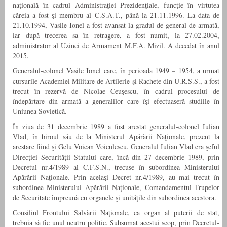
naţională în cadrul Administraţiei Prezidenţiale, funcţie în virtutea
căreia a fost şi membru al C.S.A.T., până la 21.11.1996. La data de
21.10.1994, Vasile Ionel a fost avansat la gradul de general de armată,
iar după trecerea sa în retragere, a fost numit, la 27.02.2004,
administrator al Uzinei de Armament M.F.A. Mizil. A decedat în anul
2015.
Generalul-colonel Vasile Ionel care, în perioada 1949 – 1954, a urmat
cursurile Academiei Militare de Artilerie şi Rachete din U.R.S.S., a fost
trecut în rezervă de Nicolae Ceuşescu, în cadrul procesului de
îndepărtare din armată a generalilor care îşi efectuaseră studiile în
Uniunea Sovietică.
În ziua de 31 decembrie 1989 a fost arestat generalul-colonel Iulian
Vlad, în biroul său de la Ministerul Apărării Naţionale, prezent la
arestare fiind şi Gelu Voican Voiculescu. Generalul Iulian Vlad era şeful
Direcţiei Securităţii Statului care, încă din 27 decembrie 1989, prin
Decretul nr.4/1989 al C.F.S.N., trecuse în subordinea Ministerului
Apărării Naţionale. Prin acelaşi Decret nr.4/1989, au mai trecut în
subordinea Ministerului Apărării Naţionale, Comandamentul Trupelor
de Securitate împreună cu organele şi unităţile din subordinea acestora.
Consiliul Frontului Salvării Naţionale, ca organ al puterii de stat,
trebuia să fie unul neutru politic. Subsumat acestui scop, prin Decretul-