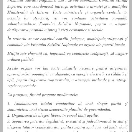
Frontului Salvării Naţionale. Lui i se vor subordona Consiliul Militar
Superior, care coordonează întreaga activitate a armatei şi a unităţilor
Ministerului de Interne. Toate ministerele şi organele centrale, în
actuala lor structură, îşi vor continua activitatea normală,
subordonându-se Frontului Salvării Naţionale, pentru a asigura
desfăşurarea normală a întregii vieţi economice si sociale.
În teritoriu se vor constitui consilii judeţene, municipale,orăşeneşti şi
comunale ale Frontului Salvării Naţionale ca organe ale puterii locale.
Miliţia este chemată ca, împreună cu comitetele cetăţeneşti, să asigure
ordinea publică.
Aceste organe vor lua toate măsurile necesare pentru asigurarea
aprovizionării populaţiei cu alimente, cu energie electrică, cu căldură şi
apă,
pentru asigurarea transportului, a asistenţei medicale şi a întregii
reţele comerciale.
Ca program, frontul propune următoarele:
1. Abandonarea rolului conducător al unui singur partid şi
statornicirea unui sistem democratic pluralist de guvernământ.
2. Organizarea de alegeri libere, în cursul lunii aprilie.
3. Separarea puterilor legislativă, executivă şi judecătorească în stat şi
alegerea tuturor conducătorilor politici pentru unul sau, cel mult, două