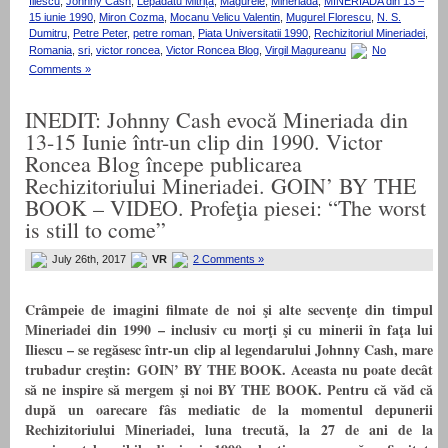
Iliescu
,
Johnny Cash
,
Lepădatu Mitriță
,
Magurele
,
Mineriada
,
MINERIADA din 13 –
15 iunie 1990
,
Miron Cozma
,
Mocanu Velicu Valentin
,
Mugurel Florescu
,
N. S.
Dumitru
,
Petre Peter
,
petre roman
,
Piata Universitatii 1990
,
Rechizitoriul Mineriadei
,
Romania
,
sri
,
victor roncea
,
Victor Roncea Blog
,
Virgil Magureanu
No
Comments »
INEDIT: Johnny Cash evocă Mineriada din
13-15 Iunie într-un clip din 1990. Victor
Roncea Blog începe publicarea
Rechizitoriului Mineriadei. GOIN’ BY THE
BOOK – VIDEO. Profeţia piesei: “The worst
is still to come”
July 26th, 2017
VR
2 Comments »
Crâmpeie de imagini filmate de noi şi alte secvenţe din timpul
Mineriadei din 1990 – inclusiv cu morţi şi cu minerii în faţa lui
Iliescu – se regăsesc într-un clip al legendarului Johnny Cash, mare
trubadur creştin: GOIN’ BY THE BOOK. Aceasta nu poate decât
să ne inspire să mergem şi noi BY THE BOOK. Pentru că văd că
după un oarecare fâs mediatic de la momentul depunerii
Rechizitoriului Mineriadei, luna trecută, la 27 de ani de la