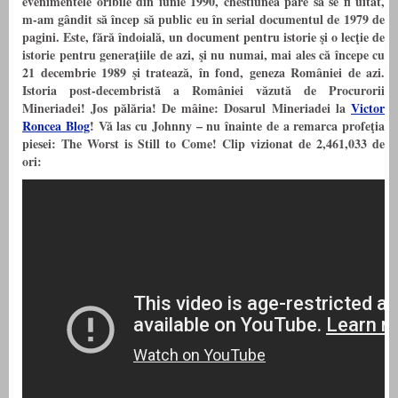
evenimentele oribile din iunie 1990, chestiunea pare să se fi uitat,
m-am gândit să încep să public eu în serial documentul de 1979 de
pagini. Este, fără îndoială, un document pentru istorie şi o lecţie de
istorie pentru generaţiile de azi, şi nu numai, mai ales că începe cu
21 decembrie 1989 şi tratează, în fond, geneza României de azi.
Istoria post-decembristă a României văzută de Procurorii
Mineriadei! Jos pălăria! De mâine: Dosarul Mineriadei la
Victor
Roncea Blog
! Vă las cu Johnny – nu înainte de a remarca profeţia
piesei: The Worst is Still to Come! Clip vizionat de 2,461,033 de
ori: