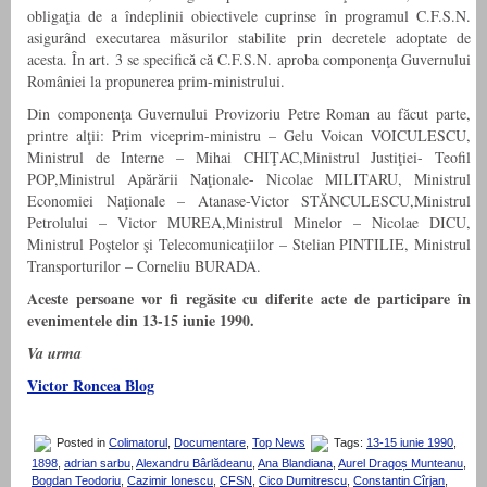
obligaţia de a îndeplinii obiectivele cuprinse în programul C.F.S.N.
asigurând executarea măsurilor stabilite prin decretele adoptate de
acesta. În art. 3 se specifică că C.F.S.N. aproba componenţa Guvernului
României la propunerea prim-ministrului.
Din componenţa Guvernului Provizoriu Petre Roman au făcut parte,
printre alţii: Prim viceprim-ministru – Gelu Voican VOICULESCU,
Ministrul de Interne – Mihai CHIŢAC,Ministrul Justiţiei- Teofil
POP,Ministrul Apărării Naţionale- Nicolae MILITARU, Ministrul
Economiei Naţionale – Atanase-Victor STĂNCULESCU,Ministrul
Petrolului – Victor MUREA,Ministrul Minelor – Nicolae DICU,
Ministrul Poştelor şi Telecomunicaţiilor – Stelian PINTILIE, Ministrul
Transporturilor – Corneliu BURADA.
Aceste persoane vor fi regăsite cu diferite acte de participare în
evenimentele din 13-15 iunie 1990.
Va urma
Victor Roncea Blog
Posted in
Colimatorul
,
Documentare
,
Top News
Tags:
13-15 iunie 1990
,
1898
,
adrian sarbu
,
Alexandru Bârlădeanu
,
Ana Blandiana
,
Aurel Dragoș Munteanu
,
Bogdan Teodoriu
,
Cazimir Ionescu
,
CFSN
,
Cico Dumitrescu
,
Constantin Cîrjan
,