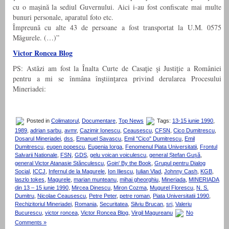
cu o maşină la sediul Guvernului. Aici i-au fost confiscate mai multe
bunuri personale, aparatul foto etc.
Împreună cu alte 43 de persoane a fost transportat la U.M. 0575
Măgurele. (…)”
Victor Roncea Blog
PS: Astăzi am fost la Înalta Curte de Casaţie şi Justiţie a României
pentru a mi se înmâna înştiinţarea privind derularea Procesului
Mineriadei:
Posted in
Colimatorul
,
Documentare
,
Top News
Tags:
13-15 iunie 1990
,
1989
,
adrian sarbu
,
avmr
,
Cazimir Ionescu
,
Ceausescu
,
CFSN
,
Cico Dumitrescu
,
Dosarul Mineriadei
,
dss
,
Emanuel Savascu
,
Emil "Cico" Dumitrescu
,
Emil
Dumitrescu
,
eugen popescu
,
Eugenia Iorga
,
Fenomenul Piata Universitatii
,
Frontul
Salvarii Nationale
,
FSN
,
GDS
,
gelu voican voiculescu
,
general Ștefan Gușă
,
general Victor Atanasie Stănculescu
,
Goin' By the Book
,
Grupul pentru Dialog
Social
,
ICCJ
,
Infernul de la Magurele
,
Ion Iliescu
,
Iulian Vlad
,
Johnny Cash
,
KGB
,
laszlo tokes
,
Magurele
,
marian munteanu
,
mihai gheorghiu
,
Mineriada
,
MINERIADA
din 13 – 15 iunie 1990
,
Mircea Dinescu
,
Miron Cozma
,
Mugurel Florescu
,
N. S.
Dumitru
,
Nicolae Ceausescu
,
Petre Peter
,
petre roman
,
Piata Universitatii 1990
,
Rechizitoriul Mineriadei
,
Romania
,
Securitatea
,
Silviu Brucan
,
sri
,
Valeriu
Bucurescu
,
victor roncea
,
Victor Roncea Blog
,
Virgil Magureanu
No
Comments »