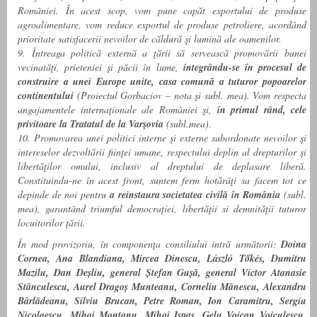
României. În acest scop, vom pune capăt exportului de produse
agroalimentare, vom reduce exportul de produse petroliere, acordând
prioritate satisfacerii nevoilor de căldură şi lumină ale oamenilor.
9. Întreaga politică externă a ţării să servească promovării bunei
vecinatăţi, prieteniei şi păcii în lume,
integrându-se în procesul de
construire a unei Europe unite, casa comună a tuturor popoarelor
continentului
(Proiectul Gorbaciov – nota şi subl. mea). Vom respecta
angajamentele internaţionale ale României şi,
în primul rând, cele
privitoare la Tratatul de la Varşovia
(subl.mea).
10. Promovarea unei politici interne şi externe subordonate nevoilor şi
intereselor dezvoltării fiinţei umane, respectului deplin al drepturilor şi
libertăţilor omului, inclusiv al dreptului de deplasare liberă.
Constituindu-ne în acest front, suntem ferm hotărâţi sa facem tot ce
depinde de noi pentru
a reinstaura societatea civilă în România
(subl.
mea), garantând triumful democraţiei, libertăţii si demnităţii tuturor
locuitorilor ţării.
În mod provizoriu, în componenţa consiliului intră următorii:
Doina
Cornea, Ana Blandiana, Mircea Dinescu, László Tőkés, Dumitru
Mazilu, Dan Deșliu, general Ștefan Gușă, general Victor Atanasie
Stănculescu, Aurel Dragoș Munteanu, Corneliu Mănescu, Alexandru
Bârlădeanu, Silviu Brucan, Petre Roman, Ion Caramitru, Sergiu
Nicolaescu, Mihai Montanu, Mihai Ispas, Gelu Voican Voiculescu,