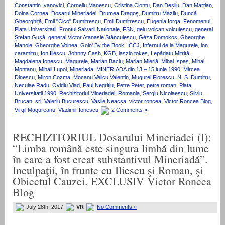
Constantin Ivanovici
,
Corneliu Manescu
,
Cristina Ciontu
,
Dan Deșliu
,
Dan Marțian
,
Doina Cornea
,
Dosarul Mineriadei
,
Drumea Dragoş
,
Dumitru Mazilu
,
Duncă
Gheorghiță
,
Emil "Cico" Dumitrescu
,
Emil Dumitrescu
,
Eugenia Iorga
,
Fenomenul
Piata Universitatii
,
Frontul Salvarii Nationale
,
FSN
,
gelu voican voiculescu
,
general
Ștefan Gușă
,
general Victor Atanasie Stănculescu
,
Géza Domokos
,
Gheorghe
Manole
,
Gheorghe Voinea
,
Goin' By the Book
,
ICCJ
,
Infernul de la Magurele
,
ion
caramitru
,
Ion Iliescu
,
Johnny Cash
,
KGB
,
laszlo tokes
,
Lepădatu Mitriță
,
Magdalena Ionescu
,
Magurele
,
Marian Baciu
,
Marian Mierlă
,
Mihai Ispas
,
Mihai
Montanu
,
Mihail Lupoi
,
Mineriada
,
MINERIADA din 13 – 15 iunie 1990
,
Mircea
Dinescu
,
Miron Cozma
,
Mocanu Velicu Valentin
,
Mugurel Florescu
,
N. S. Dumitru
,
Neculae Radu
,
Ovidiu Vlad
,
Paul Negrițiu
,
Petre Peter
,
petre roman
,
Piata
Universitatii 1990
,
Rechizitoriul Mineriadei
,
Romania
,
Sergiu Nicolaescu
,
Silviu
Brucan
,
sri
,
Valeriu Bucurescu
,
Vasile Neacșa
,
victor roncea
,
Victor Roncea Blog
,
Virgil Magureanu
,
Vladimir Ionescu
2 Comments »
RECHIZITORIUL Dosarului Mineriadei (I):
“Limba română este singura limbă din lume
în care a fost creat substantivul Mineriadă”.
Inculpaţii, în frunte cu Iliescu şi Roman, şi
Obiectul Cauzei. EXCLUSIV Victor Roncea
Blog
July 28th, 2017
VR
No Comments »