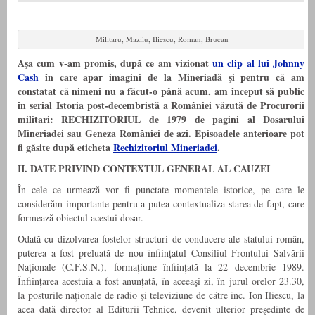
Militaru, Mazilu, Iliescu, Roman, Brucan
Aşa cum v-am promis, după ce am vizionat
un clip al lui Johnny
Cash
în care apar imagini de la Mineriadă şi pentru că am
constatat că nimeni nu a făcut-o până acum, am început să public
în serial Istoria post-decembristă a României văzută de Procurorii
militari: RECHIZITORIUL de 1979 de pagini al Dosarului
Mineriadei sau Geneza României de azi. Episoadele anterioare pot
fi găsite după eticheta
Rechizitoriul Mineriadei
.
II. DATE PRIVIND CONTEXTUL GENERAL AL CAUZEI
În cele ce urmează vor fi punctate momentele istorice, pe care le
considerăm importante pentru a putea contextualiza starea de fapt, care
formează obiectul acestui dosar.
Odată cu dizolvarea fostelor structuri de conducere ale statului român,
puterea a fost preluată de nou înființatul Consiliul Frontului Salvării
Naționale (C.F.S.N.), formațiune înființată la 22 decembrie 1989.
Înființarea acestuia a fost anunțată, în aceeaşi zi, în jurul orelor 23.30,
la posturile naționale de radio şi televiziune de către inc. Ion Iliescu, la
acea dată director al Editurii Tehnice, devenit ulterior preşedinte de