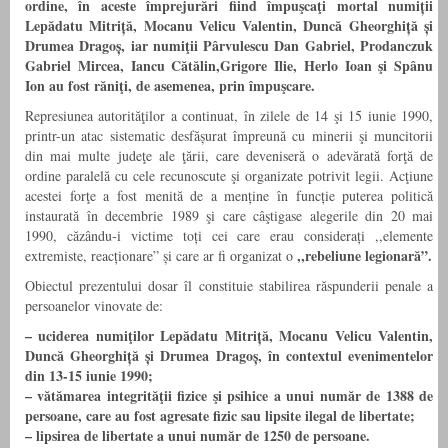
ordine, în aceste împrejurări fiind împuşcaţi mortal numiții
Lepădatu Mitriță, Mocanu Velicu Valentin, Duncă Gheorghiță și
Drumea Dragoș, iar numiţii Pârvulescu Dan Gabriel, Prodanczuk
Gabriel Mircea, Iancu Cătălin,Grigore Ilie, Herlo Ioan şi Spânu
Ion au fost răniţi, de asemenea, prin împuşcare.
Represiunea autorităţilor a continuat, în zilele de 14 şi 15 iunie 1990,
printr-un atac sistematic desfășurat împreună cu minerii şi muncitorii
din mai multe judeţe ale ţării, care deveniseră o adevărată forţă de
ordine paralelă cu cele recunoscute şi organizate potrivit legii. Acţiune
acestei forţe a fost menită de a menține în funcție puterea politică
instaurată în decembrie 1989 şi care câştigase alegerile din 20 mai
1990, căzându-i victime toți cei care erau considerați ,,elemente
,,rebeliune legionară”.
extremiste, reacționare” și care ar fi organizat o
Obiectul prezentului dosar îl constituie stabilirea răspunderii penale a
persoanelor vinovate de:
– uciderea numiţilor Lepădatu Mitriță, Mocanu Velicu Valentin,
Duncă Gheorghiță și Drumea Dragoș, în contextul evenimentelor
din 13-15 iunie 1990;
– vătămarea integrităţii fizice şi psihice a unui număr de 1388 de
persoane, care au fost agresate fizic sau lipsite ilegal de libertate;
– lipsirea de libertate a unui număr de 1250 de persoane.