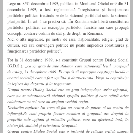
Lege nr. 8/31 decembrie 1989, publicat în Monitorul Oficial nr.9 din 31
decembrie 1989, a fost reglementată înregistrarea și funcționarea
partidelor politice, trecându-se de la sistemul partidului unic la sistemul
pluripartid. În art. 1 se preciza că: „În România este liberă constituirea
partidelor politice, cu execepţia partidelor fasciste sau care propagă
concepţii contrare ordinii de stat şi de drept, în România.
Nici o altă îngrădire, pe motiv de rasă, naţionalitate, religie, grad de
cultură, sex sau convingeri politice nu poate împiedica constituirea şi
funcţionarea partidelor politice”.
Tot la 31 decembrie 1989, s-a constituit Grupul pentru Dialog Social
(G.D.S.),
„ca un grup de sine stătător, care acţionează legal, începând
de astăzi, 31 decembrie 1989. El aspiră să reprezinte conştiinţa lucidă a
acestei societăţi care a fost umilită şi destructurată. Vrem să contribuim
la ieşirea din dezastru şi la regenerare.
Grupul pentru Dialog Social este un grup independent, strict informal,
care nu se subordonează niciunei grupări politice şi care refuză orice
colaborare cu cei care au susţinut vechiul regim.
Declarăm explicit: Nu vrem să fim un centru de putere ci un centru de
influenţă.Pe cont propriu fiecare membru al grupului are dreptul la
propriile sale opţiuni şi orientări politice, care nu afectează însă, în
niciun fel, statutul şi orientarea Grupului.
Grupul pentru Dialog Social este o instanţă de reflexie critică asupra