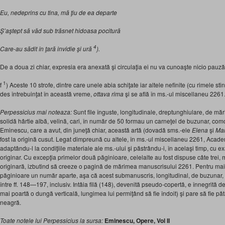
Eu, nedeprins cu tina, mă ţiu de ea departe
Ş’aştept să văd sub trăsnet hidoasa pocitură
4
Care-au sădit în ţară invidie şi ură
).
De a doua zi chiar, expresia era anexată şi circulaţia ei nu va cunoaşte nicio pauză
1
f
) Aceste 10 strofe, dintre care unele abia schiţate iar altele nefinite (cu rimele sti
des întrebuinţat în această vreme,
ottava rima
şi se află în ms.-ul miscellaneu 226
Perpessicius mai noteaza:
Sunt file înguste, longitudinale, dreptunghiulare, de mă
solidă hârtie albă, velină, cari, în număr de 50 formau un carneţel de buzunar, com
Eminescu, care a avut, din juneţă chiar, această artă (dovadă sms.-ele
Elena
şi
Mar
fost la origină cusut. Legat dimpreună cu altele, în ms.-ul miscellaneu 2261, Academ
adaptându-l la condiţiile materiale ale ms.-ului şi păstrându-i, în acelaşi timp, cu ex
originar. Cu excepţia primelor două păginioare, celelalte au fost dispuse câte trei, 
originară, izbutind să creeze o pagină de mărimea manuscrisului 2261. Pentru mai u
păginioare un număr aparte, aşa că acest submanuscris, longitudinal, de buzunar, fi
între ff. 148—197, inclusiv. Intâia filă (148), devenită pseudo-copertă, e înnegrită 
mai poartă o dungă verticală, lungimea lui permiţând să fie îndoit) şi pare să fie pă
neagră.
Toate notele lui
Perpessicius
la sursa:
Eminescu, Opere, Vol II