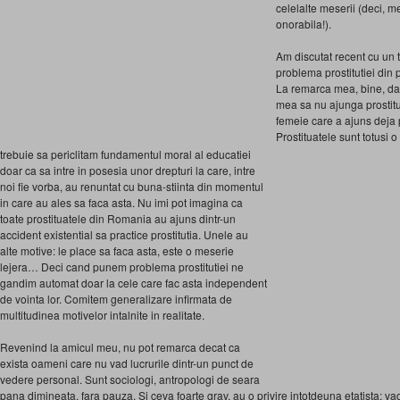
celelalte meserii (deci, me
onorabila!).
Am discutat recent cu un 
problema prostitutiei din 
La remarca mea, bine, da
mea sa nu ajunga prostitu
femeie care a ajuns deja p
Prostituatele sunt totusi o
trebuie sa periclitam fundamentul moral al educatiei
doar ca sa intre in posesia unor drepturi la care, intre
noi fie vorba, au renuntat cu buna-stiinta din momentul
in care au ales sa faca asta. Nu imi pot imagina ca
toate prostituatele din Romania au ajuns dintr-un
accident existential sa practice prostitutia. Unele au
alte motive: le place sa faca asta, este o meserie
lejera… Deci cand punem problema prostitutiei ne
gandim automat doar la cele care fac asta independent
de vointa lor. Comitem generalizare infirmata de
multitudinea motivelor intalnite in realitate.
Revenind la amicul meu, nu pot remarca decat ca
exista oameni care nu vad lucrurile dintr-un punct de
vedere personal. Sunt sociologi, antropologi de seara
pana dimineata, fara pauza. Si ceva foarte grav, au o privire intotdeuna etatista: vad