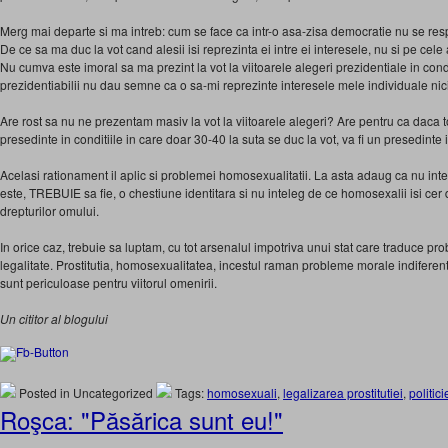
Merg mai departe si ma intreb: cum se face ca intr-o asa-zisa democratie nu se respec
De ce sa ma duc la vot cand alesii isi reprezinta ei intre ei interesele, nu si pe cel
Nu cumva este imoral sa ma prezint la vot la viitoarele alegeri prezidentiale in condit
prezidentiabilii nu dau semne ca o sa-mi reprezinte interesele mele individuale nici
Are rost sa nu ne prezentam masiv la vot la viitoarele alegeri? Are pentru ca daca t
presedinte in conditiile in care doar 30-40 la suta se duc la vot, va fi un presedinte i
Acelasi rationament il aplic si problemei homosexualitatii. La asta adaug ca nu in
este, TREBUIE sa fie, o chestiune identitara si nu inteleg de ce homosexalii isi cer
drepturilor omului.
In orice caz, trebuie sa luptam, cu tot arsenalul impotriva unui stat care traduce 
legalitate. Prostitutia, homosexualitatea, incestul raman probleme morale indifere
sunt periculoase pentru viitorul omenirii.
Un cititor al blogului
Posted in Uncategorized
Tags:
homosexuali
,
legalizarea prostitutiei
,
politici
Roşca: "Păsărica sunt eu!"