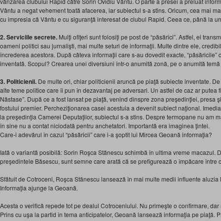
vânzarea clubului Rapid către Sorin Ovidiu Vântu. O parte a presei a preluat informa
Vântu a negat vehement toată afacerea, iar subiectul s-a stins. Oricum, cea mai ma
cu impresia că Vântu e cu siguranţă interesat de clubul Rapid. Ceea ce, până la u
2. Serviciile secrete.
Mulţi ofiţeri sunt folosiţi pe post de “păsărici”. Astfel, ei tran
oameni politici sau jurnalişti, mai multe seturi de informaţii. Multe dintre ele, credib
încrederea acestora. După câteva informaţii care s-au dovedit exacte, “păsăricile” d
inventată. Scopul? Crearea unei diversiuni într-o anumită zonă, pe o anumită temă
3. Politicienii.
De multe ori, chiar politicienii aruncă pe piaţă subiecte inventate. De
alte teme politice care îi pun în dezavantaj pe adversari. Un astfel de caz ar putea 
Năstase”. După ce a fost lansat pe piaţă, venind dinspre zona preşedinţiei, presa ş
fostului premier. Percheziţionarea casei acestuia a devenit subiect naţional. Imedi
la preşedinţia Camerei Deputaţilor, subiectul s-a stins. Despre termopane nu am mai 
în sine nu a contat niciodată pentru anchetatori. Importantă era imaginea ţintei.
Care-i adevărul în cazul “păsăricii” care i-a şoptit lui Mircea Geoană informaţia?
Iată o variantă posibilă: Sorin Roşca Stănescu schimbă în ultima vreme macazul. D
preşedintele Băsescu, sunt semne care arată că se prefigurează o împăcare între c
Sfătuit de Cotroceni, Roşca Stănescu lansează în mai multe medii influente aluzia 
Informaţia ajunge la Geoană.
Acesta o verifică repede tot pe dealul Cotroceniului. Nu primeşte o confirmare, dar n
Prins cu uşa la partid în tema anticipatelor, Geoană lansează informaţia pe piaţă. 