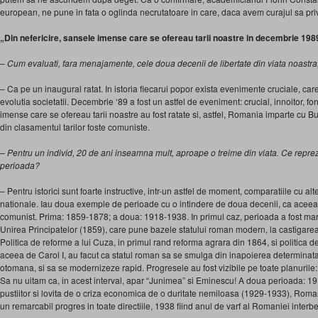
european, ne pune in fata o oglinda necrutatoare in care, daca avem curajul sa pri
„Din nefericire, sansele imense care se ofereau tarii noastre in decembrie 1989
– Cum evaluati, fara menajamente, cele doua decenii de libertate din viata noastr
– Ca pe un inaugural ratat. In istoria fiecarui popor exista evenimente cruciale, c
evolutia societatii. Decembrie ‘89 a fost un astfel de eveniment: crucial, innoitor, fo
imense care se ofereau tarii noastre au fost ratate si, astfel, Romania imparte cu Bu
din clasamentul tarilor foste comuniste.
– Pentru un individ, 20 de ani inseamna mult, aproape o treime din viata. Ce reprezi
perioada?
– Pentru istorici sunt foarte instructive, intr-un astfel de moment, comparatiile cu alte
nationale. Iau doua exemple de perioade cu o intindere de doua decenii, ca aceea
comunist. Prima: 1859-1878; a doua: 1918-1938. In primul caz, perioada a fost marc
Unirea Principatelor (1859), care pune bazele statului roman modern, la castigar
Politica de reforme a lui Cuza, in primul rand reforma agrara din 1864, si politic
aceea de Carol I, au facut ca statul roman sa se smulga din inapoierea determinata
otomana, si sa se modernizeze rapid. Progresele au fost vizibile pe toate planurile: p
Sa nu uitam ca, in acest interval, apar “Junimea” si Eminescu! A doua perioada: 191
pustiitor si lovita de o criza economica de o duritate nemiloasa (1929-1933), Romania
un remarcabil progres in toate directiile, 1938 fiind anul de varf al Romaniei interbe