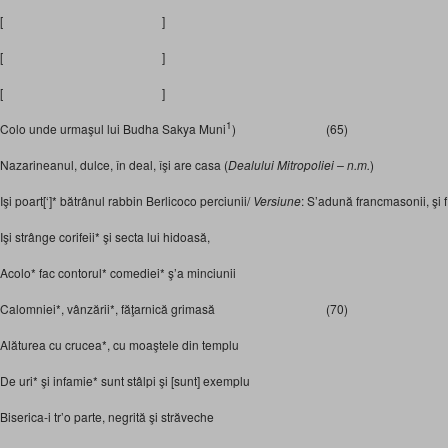
[ ]
[ ]
[ ]
1
Colo unde urmaşul lui Budha Sakya Muni
) (65)
Nazarineanul, dulce, în deal, îşi are casa (
Dealului Mitropoliei – n.m.
)
Işi poart[‘]* bătrânul rabbin Berlicoco perciunii/
Versiune
: S’adună francmasonii, şi fi
Işi strânge corifeii* şi secta lui hidoasă,
Acolo* fac contorul* comediei* ş’a minciunii
Calomniei*, vânzării*, făţarnică grimasă (70)
Alăturea cu crucea*, cu moaştele din templu
De uri* şi infamie* sunt stâlpi şi [sunt] exemplu
Biserica-i tr’o parte, negrită şi străveche