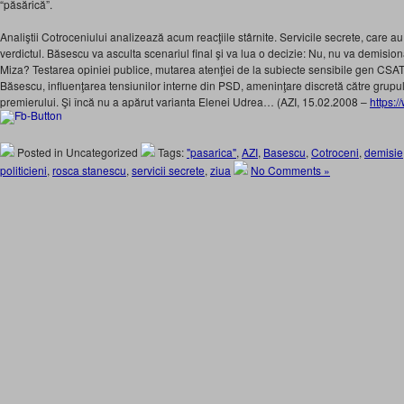
“păsărică”.
Analiştii Cotroceniului analizează acum reacţiile stârnite. Servicile secrete, care a
verdictul. Băsescu va asculta scenariul final şi va lua o decizie: Nu, nu va demision
Miza? Testarea opiniei publice, mutarea atenţiei de la subiecte sensibile gen CSA
Băsescu, influenţarea tensiunilor interne din PSD, ameninţare discretă către grupul 
premierului. Şi încă nu a apărut varianta Elenei Udrea… (AZI, 15.02.2008 –
https:/
Posted in Uncategorized
Tags:
"pasarica"
,
AZI
,
Basescu
,
Cotroceni
,
demisie
politicieni
,
rosca stanescu
,
servicii secrete
,
ziua
No Comments »