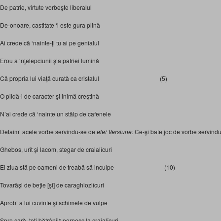
De patrie, virtute vorbeşte liberalul
De-onoare, castitate ‘i este gura plină
Ai crede că ‘nainte-ţi tu ai pe genialul
Erou a ‘nţelepciunii ş’a patriei lumină
Că propria lui viaţă curată ca cristalul (5)
O pildă-i de caracter şi inimă creştină
N’ai crede că ‘nainte un stâlp de cafenele
Defaim’ acele vorbe servindu-se de
ele/ Versiune:
Ce-şi bate joc de vorbe servindu
Ghebos, urît şi lacom, stegar de craialîcuri
El ziua stă pe oameni de treabă să inculpe (10)
Tovarăşi de beţie [şi] de caraghiozlîcuri
Aprob’ a lui cuvinte şi schimele de vulpe
Spre sară, toţi bătrânii* pornesc la craialîcuri