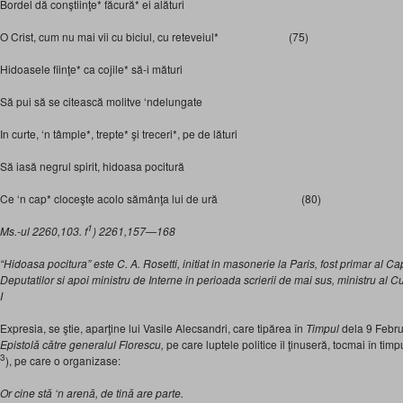
Bordel dă conştiinţe* făcură* ei alături
O Crist, cum nu mai vii cu biciul, cu reteveiul* (75)
Hidoasele fiinţe* ca cojile* să-i mături
Să pui să se citească molitve ‘ndelungate
In curte, ‘n tâmple*, trepte* şi treceri*, pe de lături
Să iasă negrul spirit, hidoasa pocitură
Ce ‘n cap* cloceşte acolo sămânţa lui de ură (80)
1
Ms.-ul 2260,103. f
) 2261,157—168
“Hidoasa pocitura” este C. A. Rosetti, initiat in masonerie la Paris, fost primar al C
Deputatilor si apoi ministru de Interne in perioada scrierii de mai sus, ministru al Cu
I
Expresia, se ştie, aparţine lui Vasile Alecsandri, care tipărea în
Timpul
dela 9 Febr
Epistolă către generalul Florescu,
pe care luptele politice îl ţinuseră, tocmai în tim
3
), pe care o organizase:
Or cine stă ‘n arenă, de tină are parte.