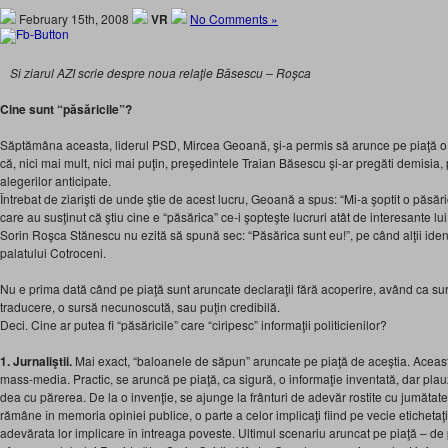
February 15th, 2008
VR
No Comments »
Si ziarul AZI scrie despre noua relaţie Băsescu – Roşca
Cine sunt “păsăricile”?
Săptămâna aceasta, liderul PSD, Mircea Geoană, şi-a permis să arunce pe piaţă o 
că, nici mai mult, nici mai puţin, preşedintele Traian Băsescu şi-ar pregăti demisia,
alegerilor anticipate.
Întrebat de ziarişti de unde ştie de acest lucru, Geoană a spus: “Mi-a şoptit o păsări
care au susţinut că ştiu cine e “păsărica” ce-i şopteşte lucruri atât de interesante lu
Sorin Roşca Stănescu nu ezită să spună sec: “Păsărica sunt eu!”, pe când alţii identi
palatului Cotroceni.
Nu e prima dată când pe piaţă sunt aruncate declaraţii fără acoperire, având ca sur
traducere, o sursă necunoscută, sau puţin credibilă.
Deci. Cine ar putea fi “păsăricile” care “ciripesc” informaţii politicienilor?
1. Jurnaliştii.
Mai exact, “baloanele de săpun” aruncate pe piaţă de aceştia. Această
mass-media. Practic, se aruncă pe piaţă, ca sigură, o informaţie inventată, dar plauzi
dea cu părerea. De la o invenţie, se ajunge la frânturi de adevăr rostite cu jumătat
rămâne în memoria opiniei publice, o parte a celor implicaţi fiind pe vecie etichetaţi
adevărata lor implicare în întreaga poveste. Ultimul scenariu aruncat pe piaţă – de 