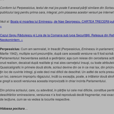
Conform lui Perpessicius, textul de mai jos poate fi anexat părţii similare din Scriso
publicului larg pentru prima oara, integral,
prin plasarea acestor versuri
pe internet
Vezi si:
Boala şi moartea lui Eminescu, de Nae Georgescu. CARTEA TRECERII publi
»
Cazul Gogu Rădulescu şi Loja de la Comana sub lupa Securităţii. Reteaua din Ret
Neokomintern. »
Perpessicius:
Cum am semnalat, în treacăt (Perpessicius,
Eminescu în parlament,
Martie 1942), multiple sunt prezumţiile, după care această versiune va fi fost scrisă
Parlamentului: frecventarea asiduă a şedinţelor, aşa cum reiese din cercetarea activit
crud realism, decalcat după realitate şi mai ales carneţelul însuşi, cu toate atributele
Quasicaligrafic în primele două strofe, scrisul devine din ce în ce mai lax, din prici
ţin loc de cuvinte întregi, şi este deci mai dificil de descifrat. Un astfel de scris pres
un loc, oarecum impropriu răgazului, încât cu excepţia, poate, a întâielor două strof
e greşit a socoti versiunea aceasta improvizată în chiar incinta Parlamentului.
Din pricina scrisului, care, cu adevărat, în părţile lui cele mai dificile, constitue pe
descifrărilor eminesciene, versiunea n’a fost reprodusă decât fragmentar, mai exact,
de lecţiune, cum se va vedea la locurile respective.
…
Hidoasa pocitura