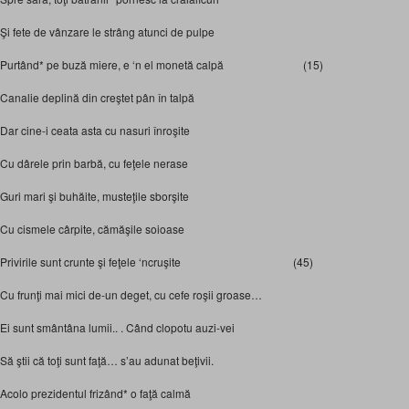
Şi fete de vânzare le strâng atunci de pulpe
Purtând* pe buză miere, e ‘n el monetă calpă (15)
Canalie deplină din creştet pân în talpă
Dar cine-i ceata asta cu nasuri înroşite
Cu dârele prin barbă, cu feţele nerase
Guri mari şi buhăite, musteţile sborşite
Cu cismele cârpite, cămăşile soioase
Privirile sunt crunte şi feţele ‘ncruşite (45)
Cu frunţi mai mici de-un deget, cu cefe roşii groase…
Ei sunt smântâna lumii.. . Când clopotu auzi-vei
Să ştii că toţi sunt faţă… s’au adunat beţivii.
Acolo prezidentul frizând* o faţă calmă