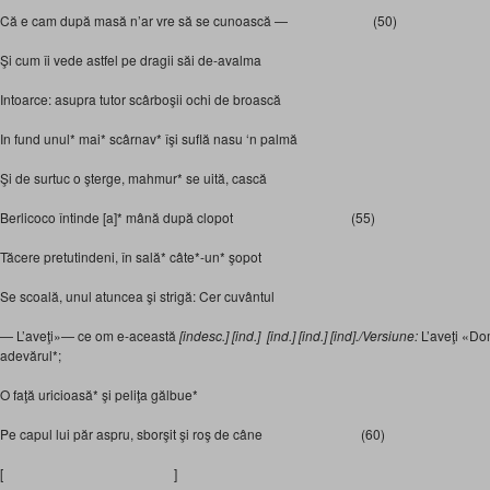
Că e cam după masă n’ar vre să se cunoască — (50)
Şi cum îi vede astfel pe dragii săi de-avalma
Intoarce: asupra tutor scârboşii ochi de broască
In fund unul* mai* scârnav* îşi suflă nasu ‘n palmă
Şi de surtuc o şterge, mahmur* se uită, cască
Berlicoco întinde [a]* mână după clopot (55)
Tăcere pretutindeni, în sală* câte*-un* şopot
Se scoală, unul atuncea şi strigă: Cer cuvântul
— L’aveţi»— ce om e-această
[indesc.] [ind.] [ind.] [ind.] [ind]./Versiune:
L’aveţi «Dom
adevărul*;
O faţă uricioasă* şi peliţa gălbue*
Pe capul lui păr aspru, sborşit şi roş de câne (60)
[ ]