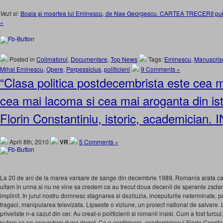
Vezi si:
Boala şi moartea lui Eminescu, de Nae Georgescu. CARTEA TRECERII publi
»
Posted in
Colimatorul
,
Documentare
,
Top News
Tags:
Eminescu
,
Manuscris
Mihai Eminescu
,
Opere
,
Perpessicius
,
politicieni
9 Comments »
“Clasa politica postdecembrista este cea 
cea mai lacoma si cea mai aroganta din is
Florin Constantiniu, istoric, academician.
April 8th, 2010
VR
5 Comments »
La 20 de ani de la marea varsare de sange din decembrie 1989, Romania arata ca u
uitam in urma si nu ne vine sa credem ca au trecut doua decenii de sperante zadar
implinit. In jurul nostru domnesc stagnarea si deziluzia, inceputurile neterminate, p
tragaci, manipularea televizata. Lipseste o viziune, un proiect national de salvare. Li
priveliste n-a cazut din cer. Au creat-o politicienii si romanii insisi. Cum a fost turcul
putem sa ne ascundem dupa deget. Ca o confirmare, academicianul Florin Constanti