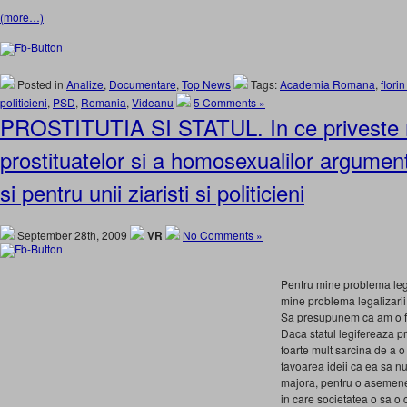
(more…)
Posted in
Analize
,
Documentare
,
Top News
Tags:
Academia Romana
,
flori
politicieni
,
PSD
,
Romania
,
Videanu
5 Comments »
PROSTITUTIA SI STATUL. In ce priveste 
prostituatelor si a homosexualilor argument
si pentru unii ziaristi si politicieni
September 28th, 2009
VR
No Comments »
Pentru mine problema lega
mine problema legalizarii 
Sa presupunem ca am o fi
Daca statul legifereaza pr
foarte mult sarcina de a
favoarea ideii ca ea sa n
majora, pentru o asemenea
in care societatea o sa o