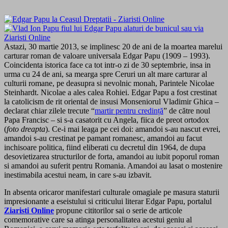
Astazi, 30 martie 2013, se implinesc 20 de ani de la moartea marelui
carturar roman de valoare universala Edgar Papu (1909 – 1993).
Coincidenta istorica face ca tot intr-o zi de 30 septembrie, insa in
urma cu 24 de ani, sa mearga spre Ceruri un alt mare carturar al
culturii romane, pe deasupra si nevolnic monah, Parintele Nicolae
Steinhardt. Nicolae a ales calea Rohiei. Edgar Papu a fost crestinat
la catolicism de rit oriental de insusi Monseniorul Vladimir Ghica –
declarat chiar zilele trecute “
martir pentru credință
” de către noul
Papa Francisc – si s-a casatorit cu Angela, fiica de preot ortodox
(
foto dreapta
). Ce-i mai leaga pe cei doi: amandoi s-au nascut evrei,
amandoi s-au crestinat pe pamant romanesc, amandoi au facut
inchisoare politica, fiind eliberati cu decretul din 1964, de dupa
desovietizarea structurilor de forta, amandoi au iubit poporul roman
si amandoi au suferit pentru Romania. Amandoi au lasat o mostenire
inestimabila acestui neam, in care s-au izbavit.
In absenta oricaror manifestari culturale omagiale pe masura staturii
impresionante a eseistului si criticului literar Edgar Papu, portalul
Ziaristi Online
propune cititorilor sai o serie de articole
comemorative care sa atinga personalitatea acestui geniu al