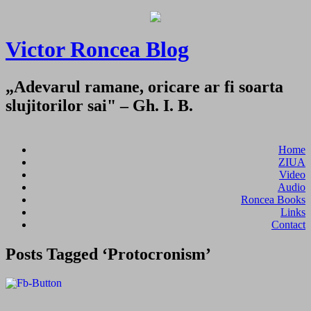
Victor Roncea Blog
„Adevarul ramane, oricare ar fi soarta
slujitorilor sai" – Gh. I. B.
Home
ZIUA
Video
Audio
Roncea Books
Links
Contact
Posts Tagged ‘Protocronism’