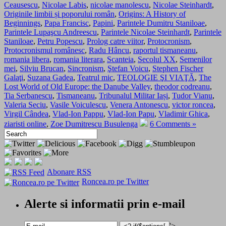
Ceausescu
,
Nicolae Labis
,
nicolae manolescu
,
Nicolae Steinhardt
,
Originile limbii și poporului român
,
Origins: A History of
Beginnings
,
Papa Francisc
,
Papini
,
Parintele Dumitru Staniloae
,
Parintele Lupaşcu Andreescu
,
Parintele Nicolae Steinhardt
,
Parintele
Staniloae
,
Petru Popescu
,
Prolog catre viitor
,
Protocronism
,
Protocronismul românesc
,
Radu Hâncu
,
raportul tismaneanu
,
romania libera
,
romania literara
,
Scanteia
,
Secolul XX
,
Semenilor
mei
,
Silviu Brucan
,
Sincronism
,
Ştefan Voicu
,
Stephen Fischer
Galaţi
,
Suzana Gadea
,
Teatrul mic
,
TEOLOGIE ŞI VIAŢĂ
,
The
Lost World of Old Europe: the Danube Valley
,
theodor codreanu
,
Tia Serbanescu
,
Tismaneanu
,
Tribunalul Militar Iași
,
Tudor Vianu
,
Valeria Seciu
,
Vasile Voiculescu
,
Venera Antonescu
,
victor roncea
,
Virgil Cândea
,
Vlad-Ion Pappu
,
Vlad-Ion Papu
,
Vladimir Ghica
,
ziaristi online
,
Zoe Dumitrescu Busulenga
6 Comments »
Abonare RSS
Roncea.ro pe Twitter
Alerte si informatii prin e-mail
'>