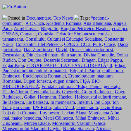
Posted in
Documentare
,
Top News
Tags:
“national-
comunism”
,
A C Cuza
,
Academia Romana
,
Ana Blandiana
,
Angela
Papu
,
Aurel Covaci
,
Biografie
,
Bogdan Petriceicu Hasdeu
,
cc al pcr
,
CNSAS
,
Comana
,
Comisia „Cristofor Simionescu
,
comisia
tismaneanu
,
Consiliului Culturii și Educației Socialiste
,
Constantin
Noica
,
Constantin Titel Petrescu
,
CPEx al CC al PCR
,
Croce
,
Dacia
preistorica
,
Dan Zamfirescu
,
David
,
De ce suntem ortodocsi
,
Densusianu
,
Din clasicii noştri
,
dinu sararu
,
Divina Comedie
,
Doina
Rudich
,
Don Quijote
,
Dosarele Securitatii
,
Dragan
,
Edgar Pappu
,
Edgar Papu
,
EDGAR PAPU – LA CEASUL DREPTĂȚII
,
Edgar
Papu si minoratul culturii romanesti
,
Edgard I. Pappu
,
emil cioran
,
Eminescu
,
Enciclopedia Romaniei
,
Etymologicum magnum
Romaniae
,
Eugen Ionescu
,
eugen simion
,
FIŞĂ BIO-
BIBLIOGRAFICĂ
,
Fundatia culturala “Edgar Papu”
,
generaţia
Eliade-Cioran
,
Generatia Labis
,
Gheorghe Gogu Radulescu
,
Gogu
Radulescu
,
Goliat
,
Hartmann
,
Hasdeu
,
Holocaustul culturii romane
,
Ile Badescu
,
ilie badescu
,
In memoriam
,
Infernul
,
Ion Coja
,
Ion
Totu
,
ion vianu
,
IPS Robu
,
Iulian Vlad
,
leonte rautu
,
Liviu Rusu
,
Loja de la Comana
,
Lovinescu
,
Lucian Blaga
,
Magdalena Albu
,
mai
,
maica benedicta
,
Matei Călinescu
,
Mihai Eminescu
,
Mihai
Ungheanu
,
Mircea Eliade
,
Monseniorul Vladimir Ghica
,
Monseniorului Vladimir Ghyka
,
Nichita Stanescu
,
Nicolae