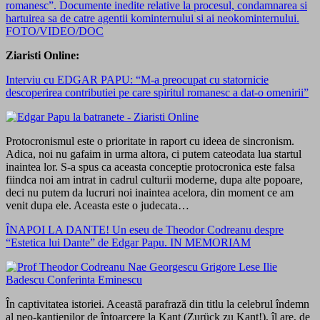
romanesc”. Documente inedite relative la procesul, condamnarea si
hartuirea sa de catre agentii kominternului si ai neokominternului.
FOTO/VIDEO/DOC
Ziaristi Online:
Interviu cu EDGAR PAPU: “M-a preocupat cu statornicie
descoperirea contributiei pe care spiritul romanesc a dat-o omenirii”
Protocronismul este o prioritate in raport cu ideea de sincronism.
Adica, noi nu gafaim in urma altora, ci putem cateodata lua startul
inaintea lor. S-a spus ca aceasta conceptie protocronica este falsa
fiindca noi am intrat in cadrul culturii moderne, dupa alte popoare,
deci nu putem da lucruri noi inaintea acelora, din moment ce am
venit dupa ele. Aceasta este o judecata…
ÎNAPOI LA DANTE! Un eseu de Theodor Codreanu despre
“Estetica lui Dante” de Edgar Papu. IN MEMORIAM
În captivitatea istoriei. Această parafrază din titlu la celebrul îndemn
al neo-kantienilor de întoarcere la Kant (Zurück zu Kant!), îl are, de