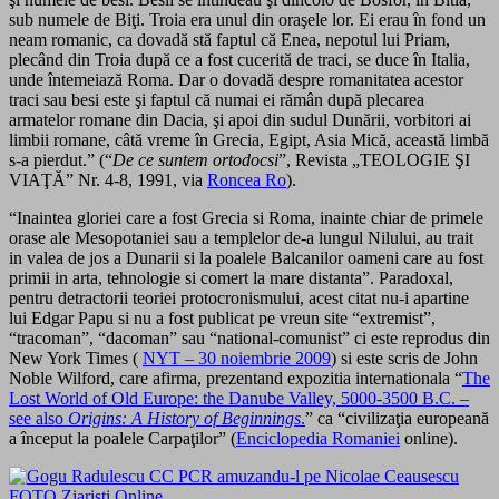
sub numele de Biţi. Troia era unul din oraşele lor. Ei erau în fond un
neam romanic, ca dovadă stă faptul că Enea, nepotul lui Priam,
plecând din Troia după ce a fost cucerită de traci, se duce în Italia,
unde întemeiază Roma. Dar o dovadă despre romanitatea acestor
traci sau besi este şi faptul că numai ei rămân după plecarea
armatelor romane din Dacia, şi apoi din sudul Dunării, vorbitori ai
limbii romane, câtă vreme în Grecia, Egipt, Asia Mică, această limbă
s-a pierdut.” (“
De ce suntem ortodocsi
”, Revista „TEOLOGIE ŞI
VIAŢĂ” Nr. 4-8, 1991, via
Roncea Ro
).
“Inaintea gloriei care a fost Grecia si Roma, inainte chiar de primele
orase ale Mesopotaniei sau a templelor de-a lungul Nilului, au trait
in valea de jos a Dunarii si la poalele Balcanilor oameni care au fost
primii in arta, tehnologie si comert la mare distanta”. Paradoxal,
pentru detractorii teoriei protocronismului, acest citat nu-i apartine
lui Edgar Papu si nu a fost publicat pe vreun site “extremist”,
“tracoman”, “dacoman” sau “national-comunist” ci este reprodus din
New York Times (
NYT – 30 noiembrie 2009
) si este scris de John
Noble Wilford, care afirma, prezentand expozitia internationala “
The
Lost World of Old Europe: the Danube Valley, 5000-3500 B.C. –
see also
Origins: A History of Beginnings
.
” ca “civilizaţia europeană
a început la poalele Carpaţilor” (
Enciclopedia Romaniei
online).