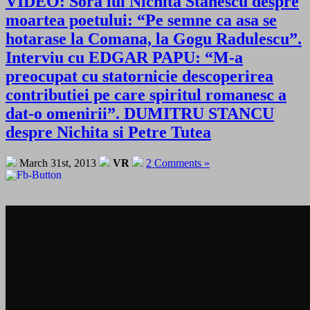
VIDEO: Sora lui Nichita Stanescu despre
moartea poetului: “Pe semne ca asa se
hotarase la Comana, la Gogu Radulescu”.
Interviu cu EDGAR PAPU: “M-a
preocupat cu statornicie descoperirea
contributiei pe care spiritul romanesc a
dat-o omenirii”. DUMITRU STANCU
despre Nichita si Petre Tutea
March 31st, 2013
VR
2 Comments »