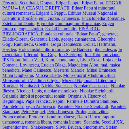
Dosarele Securitatii
,
Dragan
,
Edgar Pappu
,
Edgar Papu
,
EDGAR
PAPU – LA CEASUL DREPTĂȚII
,
Edgar Papu si minoratul
culturii romanesti
,
Edgard I. Pappu
,
Editura Muzeul Naţional al
Literaturii Române
,
emil cioran
,
Eminescu
,
Enciclopedia Romaniei
,
Estetica lui Dante
,
Etymologicum magnum Romaniae
,
Eugen
Ionescu
,
eugen simion
,
Exilati in amintiri
,
FIŞĂ BIO-
BIBLIOGRAFICĂ
,
Fundatia culturala “Edgar Papu”
,
generaţia
Eliade-Cioran
,
Generatia Labis
,
george cusnarencu
,
Gheorghe
Gogu Radulescu
,
Goethe
,
Gogu Radulescu
,
Goliat
,
Hartmann
,
Hasdeu
,
Holocaustul culturii romane
,
Ile Badescu
,
ilie badescu
,
In
memoriam
,
Infernul
,
Ion Coja
,
Ion Steriopol
,
Ion Totu
,
ion vianu
,
IPS Robu
,
Iulian Vlad
,
Kant
,
leonte rautu
,
Liviu Rusu
,
Loja de la
Comana
,
Lovinescu
,
Lucian Blaga
,
Magdalena Albu
,
mai
,
maica
benedicta
,
Matei Călinescu
,
Mesterul Manole
,
Mihai Eminescu
,
Mihai Ungheanu
,
Mircea Eliade
,
Monseniorul Vladimir Ghica
,
Monseniorului Vladimir Ghyka
,
Muzeul Naţional al Literaturii
Române
,
Nichita 80
,
Nichita Stanescu
,
Nicolae Ceausescu
,
Nicolae
Iliescu
,
Nicolae Labis
,
nicolae manolescu
,
Nicolae Steinhardt
,
Originile limbii și poporului român
,
Origins: A History of
Beginnings
,
Papa Francisc
,
Papini
,
Parintele Dumitru Staniloae
,
Parintele Lupaşcu Andreescu
,
Parintele Nicolae Steinhardt
,
Parintele
Staniloae
,
Petre Anghel
,
Petru Popescu
,
Prolog catre viitor
,
Protocronism
,
Protocronismul românesc
,
Radu Hâncu
,
raportul
tismaneanu
,
romania libera
,
romania literara
,
Scanteia
,
Secolul XX
,
Semenilor mei
,
Shakespeare
,
Silviu Brucan
,
Sincronism
,
Ştefan