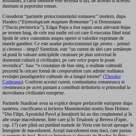
Romaniei, a carui memorie este terfelita si azi, de aceeasi si aceeasi
dusmani ai poporului roman.
Considerat “parintele protocronismului romanesc” modern, dupa
Hasdeu (“
Etymologicum magnum Romaniae”
) si Densusianu
(“
Dacia preistorica”
), Edgar Papu a fost supus unui adevarat linjas
pe termen lung, de cele mai multe ori cei care il executau fiind total
lipsiti de orice cunostinta asupra operei si valorilor exprimate de
marele ganditor. Ce este asadar protocronismul (gr.
protos
– primul
și
chronos
– timp)? Sintetizat, este “un curent de idei care urmărește
să pună în valoare anticipările creatoare pe plan universal în
domeniul culturii și civilizației, pe care orice popor le poate
revendica”. Sau: “o constatare de bun simţ, o realitate culturală
prezentă în oricare formă de
comparatism
care admite realitatea
evoluţiei paradigmelor culturale de-a lungul istoriei” (
Theodor
Codreanu
). Conform acestui curent, continuitatea romaneasca si
crestineasca pe acest pamant a contribuit definitoriu si primordial la
dezvoltarea civilizatiei europene.
Parintele Staniloae avea sa explice despre prefacerile europene dupa
nasterea, crucificarea si invierea Mantuitorului nostru Iisus Hristos:
“Din Filipi, Apostolul Pavel şi însoţitorii lui au dus creştinismul şi în
alte oraşe macedonene, între care şi în Tesalonic şi Bereea (Fapte,
cap. 17) care până azi purtând numele de Veria este locuit aproape în
întregime de macedoneni. Aceşti macedoneni erau traci, care purtau
şi numele de besi. Besii se întindeau şi dincolo de Bosfor, în Bitia,