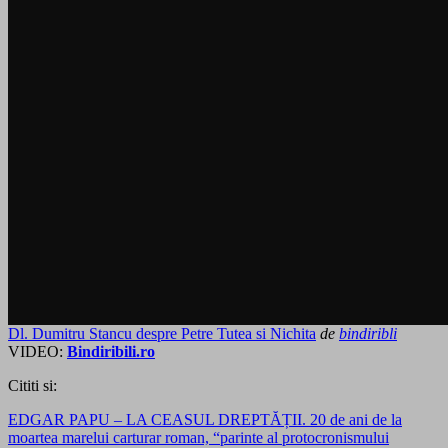
Dl. Dumitru Stancu despre Petre Tutea si Nichita
de
bindiribli
VIDEO:
Bindiribili.ro
Cititi si:
EDGAR PAPU – LA CEASUL DREPTĂȚII. 20 de ani de la
moartea marelui carturar roman, “parinte al protocronismului