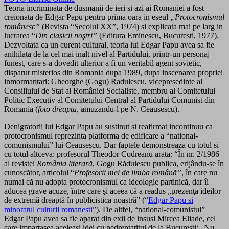
Teoria incriminata de dusmanii de ieri si azi ai Romaniei a fost
creionata de Edgar Papu pentru prima oara in eseul
„Protocronismul
românesc”
(Revista “Secolul XX”, 1974) si explicata mai pe larg in
lucrarea “
Din clasicii noştri”
(Editura Eminescu, Bucuresti, 1977).
Dezvoltata ca un curent cultural, teoria lui Edgar Papu avea sa fie
anihilata de la cel mai inalt nivel al Partidului, printr-un personaj
funest, care s-a dovedit ulterior a fi un veritabil agent sovietic,
disparut misterios din Romania dupa 1989, dupa inscenarea propriei
inmormantari: Gheorghe (Gogu) Radulescu, vicepreședinte al
Consiliului de Stat al României Socialiste, membru al Comitetului
Politic Executiv al Comitetului Central al Partidului Comunist din
Romania (
foto dreapta,
amuzandu-l pe N. Ceausescu).
Denigratorii lui Edgar Papu au sustinut si reafirmat incontinuu ca
protocronismul reprezinta platforma de edificare a “national-
comunismului” lui Ceausescu. Dar faptele demonstreaza cu totul si
cu totul altceva: profesorul Theodor Codreanu arata: “În nr. 2/1986
al revistei
România literară
, Gogu Rădulescu publica, erijându-se în
cunoscător, articolul “
Profesorii mei de limba română”
, în care nu
numai că nu adopta protocronismul ca ideologie partinică, dar îi
aducea grave acuze, între care şi aceea că a readus „prezenţa ideilor
de extremă dreaptă în publicistica noastră” (“
Edgar Papu si
minoratul culturii romanesti
”). De altfel, “national-comunistul”
Edgar Papu avea sa fie aparat din exil de insusi Mircea Eliade, cel
care impartasea aceleasi idei cu nedreptatitul de la Bucuresti: „Nu