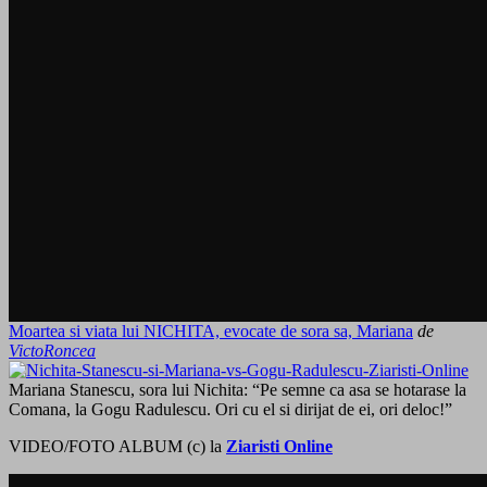
Moartea si viata lui NICHITA, evocate de sora sa, Mariana
de
VictoRoncea
Mariana Stanescu, sora lui Nichita: “Pe semne ca asa se hotarase la
Comana, la Gogu Radulescu. Ori cu el si dirijat de ei, ori deloc!”
VIDEO/FOTO ALBUM (c) la
Ziaristi Online