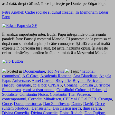
astă dată, drept călăuză, în ce-l priveşte pe Dante, pe Edgar Papu.
Petre Anghel: Cadre sociale şi duhul creaţiei. In Memoriam Edgar
Papu
În analiza importanţei artei, Edgar Papu întreprinde o interesantă
paralelă între Faust şi meşterul Manole. El porneşte de la premisa că
după cum simbolul aspiraţiei către cunoaştere îşi află cea mai înaltă
expresie în persoana lui Faust, tot astfel năzuinţa opusă îşi găseşte
cel mai desăvârşit purtător în făptura mistică a Meşterului Manole.
Posted in
Documentare
,
Top News
Tags:
“national-
comunism”
,
A C Cuza
,
Academia Romana
,
Ana Blandiana
,
Angela
Papu
,
Aniversare
,
Aurel Covaci
,
Biografie
,
Bogdan Petriceicu
Hasdeu
,
caragiale
,
cc al pcr
,
CNSAS
,
Comana
,
Comisia „Cristofor
Simionescu
,
comisia tismaneanu
,
Consiliului Culturii și Educației
Socialiste
,
Constantin Noica
,
Constantin Titel Petrescu
,
contemporanul
,
Corneliu Mihailescu
,
CPEx al CC al PCR
,
Creanga
,
Croce
,
Dacia preistorica
,
Dan Zamfirescu
,
Dante
,
David
,
De ce
suntem ortodocsi
,
Densusianu
,
Din clasicii noştri
,
dinu sararu
,
Divina Comedia
,
Divina Comedie
,
Doina Rudich
,
Don Quijote
,