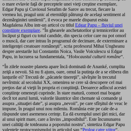
o mare evlavie faţǎ de preceptele unei vieţi creştine exemplare,
Edgar Papu şi Cuviosul Serafim de Sarov au trecut, fiecare la
vremea lui, pragul unic al eternitǎţii pǎtrunşi de acelaşi sentiment al
dezmǎrginitei umilenii”, il evoca pe marele disparut esista
Magdalena Albu intr-un articol cu titlul
Edgar Papu – fluviul unei
conștiințe exemplare
. ”În ghearele anchetatorilor şi temnicerilor au
încăput şi figuri cu totul can­dide, din specia celor care nu pot omorî
o muscă, dar care intrau în programul de decimare, de exterminare a
inteligenţei creatoare româneşti”, scria profesorul Mihai Ungheanu
despre arestarile lui Constantin Noica, Vasile Voiculescu si Edgar
Papu, in lucrarea sa fundamentala, “
Holocaustul culturii române
“.
“În zilele noastre planeta apare încă dominată de Ananké, cumplita
zeiţă a nevoii. Să nu fi ajuns, oare, omul la putinţa de a se elibera din
lanţurile ei? Trecută de „păcatele tinereţii”, săvîrşite în trecutul
nevîrstnic al secolului XX, omenirea se cere să descopere cel mai
preţios dar al vieţii în propria ei conştiinţă. Deoarece adîncul acestei
conştiinţe omeneşti cuprinde. în stare matură, comori mai bogate
decît tot aurul lumii, valorile lăuntrice sînt chemate să comande şi
asupra „situaţiei date”, şi asupra „nevoii”, pe care sfîrşitul de veac le
impune, în pragul unui nou mileniu. România este pe cale de-a
răspunde unei asemenea cerinţe. Ea dă exemplul unei ţări mici, dar
al unui spirit mare, care a învins „imposibilul”. Este încununarea
unei calităţi de totdeauna a poporului nostru”, sintetiza Edgar Papu
valentele protocronismului in articolul sau “
Prolog catre viitor
“.