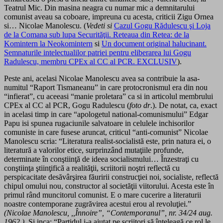
Teatrul Mic. Din masina neagra cu numar mic a demnitarului
comunist aveau sa coboare, impreuna cu acesta, criticii Zigu Ornea
si… Nicolae Manolescu. (
Vedeti si
Cazul Gogu Rădulescu şi Loja
de la Comana sub lupa Securităţii. Reteaua din Retea: de la
Komintern la Neokomintern
si
Un document original halucinant.
Semnaturile intelectualilor patriei pentru eliberarea lui Gogu
Radulescu, membru CPEx al CC al PCR. EXCLUSIV
).
Peste ani, acelasi Nicolae Manolescu avea sa contribuie la asa-
numitul “Raport Tismaneanu” in care protocronismul era din nou
“infierat”, cu aceeasi “manie proletara” ca si in articolul membrului
CPEx al CC al PCR, Gogu Radulescu (
foto dr
.). De notat, ca, exact
in acelasi timp in care “apologetul national-comunismului” Edgar
Papu isi spunea rugaciunile salvatoare in celulele inchisorilor
comuniste in care fusese aruncat, criticul “anti-comunist” Nicolae
Manolescu scria: “Literatura realist-socialistă este, prin natura ei, o
literatură a valorilor etice, surprinzând mutaţiile profunde,
determinate în conştiinţă de ideea socialismului… Înzestraţi cu
conştiinţa ştiinţifică a realităţii, scriitorii noştri reflectă cu
perspicacitate desăvârşirea făuririi construcţiei noi, socialiste, reflectă
chipul omului nou, constructor al societăţii viitorului. Acesta este în
primul rând muncitorul comunist. E o mare cucerire a literaturii
noastre contemporane zugrăvirea acestui erou al revoluţiei.”
(Nicolae Manolescu, ,,Înnoire”, “Contemporanul”, nr. 34/24 aug.
1962.).
Si inca: “Partidul i-a ajutat pe scriitori să înţeleagă ce rol le