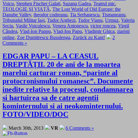
Voicu
,
Stephen Fischer Galaţi
,
Suzana Gadea
,
Teatrul mic
,
TEOLOGIE ŞI VIAŢĂ
,
The Lost World of Old Europe: the
Danube Valley
,
theodor codreanu
,
Tia Serbanescu
,
Tismaneanu
,
Tribunalul Militar Iași
,
Tudor Arghezi
,
Tudor Vianu
,
Urmuz
,
Valeria
Seciu
,
Vasile Voiculescu
,
Venera Antonescu
,
victor roncea
,
Virgil
Cândea
,
Vlad-Ion Pappu
,
Vlad-Ion Papu
,
Vladimir Ghica
,
ziaristi
online
,
Zoe Dumitrescu Busulenga
,
Zurück zu Kant!
2
Comments »
EDGAR PAPU – LA CEASUL
DREPTĂȚII. 20 de ani de la moartea
marelui carturar roman, “parinte al
protocronismului romanesc”. Documente
inedite relative la procesul, condamnarea
si hartuirea sa de catre agentii
kominternului si ai neokominternului.
FOTO/VIDEO/DOC
March 30th, 2013
VR
6 Comments »