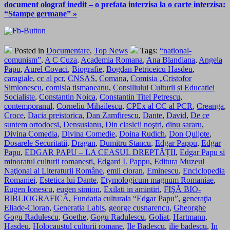
document olograf inedit – o prefata interzisa la o carte interzisa:
“Stampe germane” »
Posted in
Documentare
,
Top News
Tags:
“national-
comunism”
,
A C Cuza
,
Academia Romana
,
Ana Blandiana
,
Angela
Papu
,
Aurel Covaci
,
Biografie
,
Bogdan Petriceicu Hasdeu
,
caragiale
,
cc al pcr
,
CNSAS
,
Comana
,
Comisia „Cristofor
Simionescu
,
comisia tismaneanu
,
Consiliului Culturii și Educației
Socialiste
,
Constantin Noica
,
Constantin Titel Petrescu
,
contemporanul
,
Corneliu Mihailescu
,
CPEx al CC al PCR
,
Creanga
,
Croce
,
Dacia preistorica
,
Dan Zamfirescu
,
Dante
,
David
,
De ce
suntem ortodocsi
,
Densusianu
,
Din clasicii noştri
,
dinu sararu
,
Divina Comedia
,
Divina Comedie
,
Doina Rudich
,
Don Quijote
,
Dosarele Securitatii
,
Dragan
,
Dumitru Stancu
,
Edgar Pappu
,
Edgar
Papu
,
EDGAR PAPU – LA CEASUL DREPTĂȚII
,
Edgar Papu si
minoratul culturii romanesti
,
Edgard I. Pappu
,
Editura Muzeul
Naţional al Literaturii Române
,
emil cioran
,
Eminescu
,
Enciclopedia
Romaniei
,
Estetica lui Dante
,
Etymologicum magnum Romaniae
,
Eugen Ionescu
,
eugen simion
,
Exilati in amintiri
,
FIŞĂ BIO-
BIBLIOGRAFICĂ
,
Fundatia culturala “Edgar Papu”
,
generaţia
Eliade-Cioran
,
Generatia Labis
,
george cusnarencu
,
Gheorghe
Gogu Radulescu
,
Goethe
,
Gogu Radulescu
,
Goliat
,
Hartmann
,
Hasdeu
,
Holocaustul culturii romane
,
Ile Badescu
,
ilie badescu
,
In