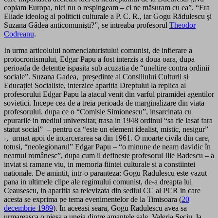
copiam Europa, nici nu o respingeam – ci ne măsuram cu ea”. “Era
Eliade ideolog al politicii culturale a P. C. R., iar Gogu Rădulescu şi
Suzana Gâdea anticomunişti?”, se intreaba profesorul
Theodor
Codreanu
.
In urma articolului nomenclaturistului comunist, de infierare a
protocronismului, Edgar Papu a fost interzis a doua oara, dupa
perioada de detentie ispasita sub acuzatia de “uneltire contra ordinii
sociale”. Suzana Gadea, președinte al Consiliului Culturii și
Educației Socialiste, interzice aparitia Dreptului la replica al
profesorului Edgar Papu la atacul venit din varful piramidei agentilor
sovietici. Incepe cea de a treia perioada de marginalizare din viata
profesorului, dupa ce o “Comisie Simionescu”, insarcinata cu
epurarile in mediul universitar, trasa in 1948 ordinul “sa fie lasat fara
statut social” – pentru ca “este un element idealist, mistic, nesigur”
-, urmat apoi de incarcerarea sa din 1961. O moarte civila din care,
totusi, “neolegionarul” Edgar Papu – “o minune de neam davidic în
neamul românesc”, dupa cum il defineste profesorul Ilie Badescu – a
inviat si ramane viu, in memoria fiintei culturale si a constiintei
nationale. De amintit, intr-o paranteza: Gogu Radulescu este vazut
pana in ultimele clipe ale regimului comunist, de-a dreapta lui
Ceausescu, in aparitia sa televizata din sediul CC al PCR in care
acesta se exprima pe tema evenimentelor de la Timisoara (
20
decembrie 1989
). In aceeasi seara, Gogu Radulescu avea sa
urmareasca o piesa a uneia dintre amantele sale, Valeria Seciu, la