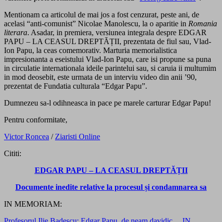
Mentionam ca articolul de mai jos a fost cenzurat, peste ani, de
acelasi “anti-comunist” Nicolae Manolescu, la o aparitie in
Romania
literara
. Asadar, in premiera, versiunea integrala despre EDGAR
PAPU – LA CEASUL DREPTĂȚII, prezentata de fiul sau, Vlad-
Ion Papu, la ceas comemorativ. Marturia memorialistica
impresionanta a eseistului Vlad-Ion Papu, care isi propune sa puna
in circulatie internationala ideile parintelui sau, si caruia ii multumim
in mod deosebit, este urmata de un interviu video din anii ’90,
prezentat de Fundatia culturala “Edgar Papu”.
Dumnezeu sa-l odihneasca in pace pe marele carturar Edgar Papu!
Pentru conformitate,
Victor Roncea
/
Ziaristi Online
Cititi:
EDGAR PAPU – LA CEASUL DREPTĂȚII
Documente inedite relative la procesul și condamnarea sa
IN MEMORIAM:
Profesorul Ilie Badescu: Edgar Papu, de neam davidic… IN