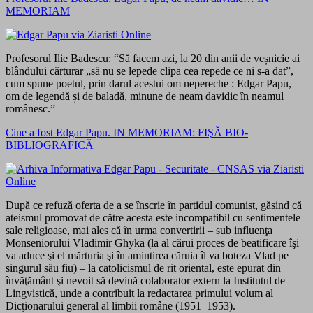
MEMORIAM
Profesorul Ilie Badescu: “Să facem azi, la 20 din anii de veșnicie ai
blândului cărturar „să nu se lepede clipa cea repede ce ni s-a dat”,
cum spune poetul, prin darul acestui om nepereche : Edgar Papu,
om de legendă și de baladă, minune de neam davidic în neamul
românesc.”
Cine a fost Edgar Papu. IN MEMORIAM: FIŞĂ BIO-
BIBLIOGRAFICĂ
După ce refuză oferta de a se înscrie în partidul comunist, găsind că
ateismul promovat de către acesta este incompatibil cu sentimentele
sale religioase, mai ales că în urma convertirii – sub influenţa
Monseniorului Vladimir Ghyka (la al cărui proces de beatificare îşi
va aduce şi el mărturia şi în amintirea căruia îl va boteza Vlad pe
singurul său fiu) – la catolicismul de rit oriental, este epurat din
învăţământ şi nevoit să devină colaborator extern la Institutul de
Lingvistică, unde a contribuit la redactarea primului volum al
Dicţionarului general al limbii române (1951–1953).