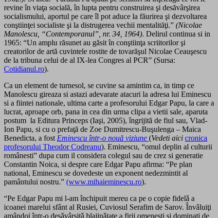
revine în viaţa socială, în lupta pentru construirea şi desăvârşirea
socialismului, aportul pe care îl pot aduce la făurirea şi dezvoltarea
conştiinţei socialiste şi la distrugerea vechii mentalităţi.”
(Nicolae
Manolescu, “Contemporanul”, nr. 34, 1964)
. Delirul continua si in
1965: “Un amplu răsunet au găsit în conştiinţa scriitorilor şi
creatorilor de artă cuvintele rostite de tovarăşul Nicolae Ceauşescu
de la tribuna celui de al IX-lea Congres al PCR” (Sursa:
Cotidianul.ro
).
Ca un element de turnesol, se cuvine sa amintim ca, in timp ce
Manolescu gireaza si astazi adevarate atacuri la adresa lui Eminescu
si a fiintei nationale, ultima carte a profesorului Edgar Papu, la care a
lucrat, aproape orb, pana in cea din urma clipa a vietii sale, aparuta
postum la Editura Princeps (Iaşi, 2005), îngrijită de fiul sau, Vlad-
Ion Papu, si cu o prefaţă de Zoe Dumitrescu-Buşulenga – Maica
Benedicta, a fost
Eminescu într-o nouă viziune
(
Vedeti aici
cronica
profesorului Theodor Codreanu
). Eminescu, “omul deplin al culturii
românesti” dupa cum il considera colegul sau de crez si generatie
Constantin Noica, si despre care Edgar Papu afirma: “Pe plan
national, Eminescu se dovedeste un exponent nedezmintit al
pamântului nostru.”
(www.mihaieminescu.ro
).
“Pe Edgar Papu mi l-am închipuit mereu ca pe o copie fidelǎ a
icoanei marelui sfânt al Rusiei, Cuviosul Serafim de Sarov. Învǎluiţi
amândoi într-o desǎvârşitǎ blajinǎtate a firii omenesti şi dominaţi de