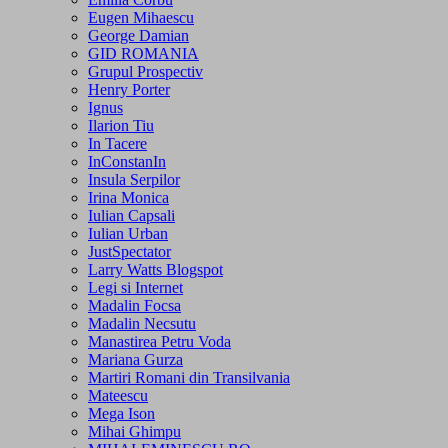
Eugen Mihaescu
George Damian
GID ROMANIA
Grupul Prospectiv
Henry Porter
Ignus
Ilarion Tiu
In Tacere
InConstanIn
Insula Serpilor
Irina Monica
Iulian Capsali
Iulian Urban
JustSpectator
Larry Watts Blogspot
Legi si Internet
Madalin Focsa
Madalin Necsutu
Manastirea Petru Voda
Mariana Gurza
Martiri Romani din Transilvania
Mateescu
Mega Ison
Mihai Ghimpu