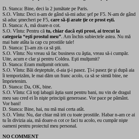
D. Stanca: Bine, deci la 2 jumătate pe Paris.
S.O. Vîntu: Deci n-am de gând să-mi aduc şef pe F5. N-am de gând
să aduc şmecheri pe F5,
care să-ţi arate ţie ce prost eşti.
D. Stanca: A, mă doare-n cot.
S.O. Vîntu: Pentru că
tu, chiar dacă eşti prost, ai trecut la
categoria “eşti prostul meu”
. Am închis subiectele astea. Nu mă
mai bate atâta la cap cu prostiile tale!
D. Stanca: Ţi-am zis ca să ştii.
S.O. Vîntu: Nu vreau să fac business cu ăştia, vreau să-i cumpăr.
Uite, acum e clar şi pentru Coldea. Eşti mulţumit?
D. Stanca: Eram mulţumit oricum.
S.O. Vîntu: Băi deşteptule, d-aia ţi-i pasez. Ţi-i pasez ţie şi după aia
îi temporizăm, le mai dăm un franc acolo, ca să se simtă bine, ne
împrietenim.
D. Stanca: Da, OK, bine.
S.O. Vîntu: Că toţi labagii ăştia sunt pentru bani, nu vin de dragul
meu sau cred ei în nişte principii generoase. Vor pace pe pământ.
Vor bani!
D. Stanca: Bine, hai, nu mă mai certa atât.
S.O. Vîntu: Nu, dar chiar mă irit cu toate prostiile. Habar n-am ce ai
tu în divizia aia, mă doare-n cot ce faci tu acolo, eu cumpăr nişte
oameni pentru proiectul meu personal.
NO COMMENT