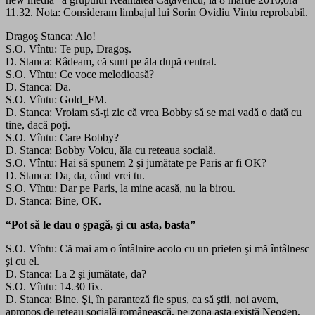
11.32. Nota: Consideram limbajul lui Sorin Ovidiu Vintu reprobabil.
Dragoş Stanca: Alo!
S.O. Vîntu: Te pup, Dragoş.
D. Stanca: Râdeam, că sunt pe ăla după central.
S.O. Vîntu: Ce voce melodioasă?
D. Stanca: Da.
S.O. Vîntu: Gold_FM.
D. Stanca: Vroiam să-ţi zic că vrea Bobby să se mai vadă o dată cu
tine, dacă poţi.
S.O. Vîntu: Care Bobby?
D. Stanca: Bobby Voicu, ăla cu reteaua
socială.
S.O. Vîntu: Hai să spunem 2 şi jumătate pe Paris ar fi OK?
D. Stanca: Da, da, când vrei tu.
S.O. Vîntu: Dar pe Paris, la mine acasă, nu la birou.
D. Stanca: Bine, OK.
“Pot să le dau o şpagă, şi cu asta, basta”
S.O. Vîntu: Că mai am o întâlnire acolo cu un prieten şi mă întâlnesc
şi cu el.
D. Stanca: La 2 şi jumătate, da?
S.O. Vîntu: 14.30 fix.
D. Stanca: Bine. Şi, în paranteză fie spus, ca să ştii, noi avem,
apropos de reteau socială românească, pe zona asta există Neogen,