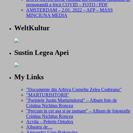
propagandă a fricii COVID – FOTO / PDF
AMSTERDAM – 2.01. 2022 – AFP – MASS
MINCIUNA MEDIA
WeltKultur
Sustin Legea Apei
My Links
"Documente din Arhiva Corneliu Zelea Codreanu"
"MARTURISITORII"
"Parintele Justin Marturisitorul" – Album foto de
Cristina Nichitus Roncea
"Precum in cer asa si pe pamant" – Album de fotografie
Cristina Nichitus Roncea
Acvila – Pelerin Ortodox
Albastru de…
Alexandru Ursu-Bukowina