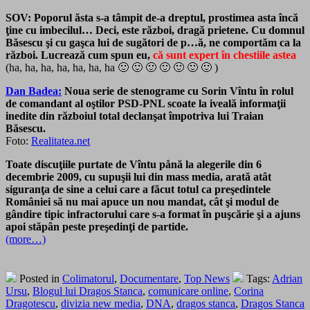
SOV:
Poporul ăsta s-a tâmpit de-a dreptul, prostimea asta încă
ţine cu imbecilul…
Deci, este război, dragă prietene. Cu domnul
Băsescu şi cu gaşca lui de sugători de p…ă, ne comportăm ca la
război.
Lucrează cum spun eu,
că sunt expert în chestiile astea
(ha, ha, ha, ha, ha, ha, ha 🙂 🙂 🙂 🙂 🙂 🙂 🙂 )
Dan Badea:
Noua serie de stenograme cu Sorin Vîntu în rolul
de comandant al oştilor PSD-PNL scoate la iveală informaţii
inedite din războiul total declanşat împotriva lui Traian
Băsescu.
Foto:
Realitatea.net
Toate discuţiile purtate de Vîntu pånă la alegerile din 6
decembrie 2009, cu supuşii lui din mass media, arată atât
siguranţa de sine a celui care a făcut totul ca preşedintele
României să nu mai apuce un nou mandat, cât şi modul de
gândire tipic infractorului care s-a format în puşcărie şi a ajuns
apoi stăpân peste preşedinţi de partide.
(more…)
Posted in
Colimatorul
,
Documentare
,
Top News
Tags:
Adrian
Ursu
,
Blogul lui Dragos Stanca
,
comunicare online
,
Corina
Dragotescu
,
divizia new media
,
DNA
,
dragos stanca
,
Dragos Stanca