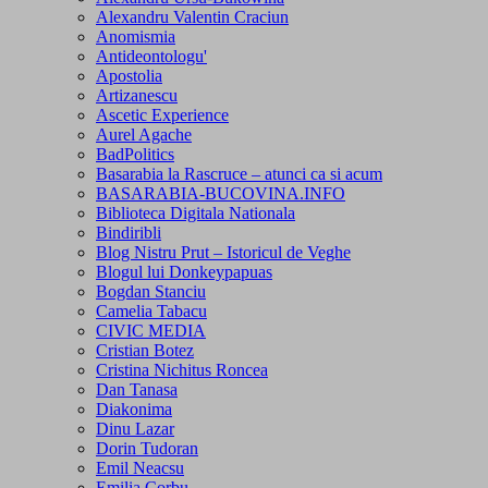
Alexandru Valentin Craciun
Anomismia
Antideontologu'
Apostolia
Artizanescu
Ascetic Experience
Aurel Agache
BadPolitics
Basarabia la Rascruce – atunci ca si acum
BASARABIA-BUCOVINA.INFO
Biblioteca Digitala Nationala
Bindiribli
Blog Nistru Prut – Istoricul de Veghe
Blogul lui Donkeypapuas
Bogdan Stanciu
Camelia Tabacu
CIVIC MEDIA
Cristian Botez
Cristina Nichitus Roncea
Dan Tanasa
Diakonima
Dinu Lazar
Dorin Tudoran
Emil Neacsu
Emilia Corbu