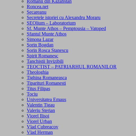
Romanii din Kazahstan
Roncea.net
Secareanu
Secretele istoriei cu Alexandru Moraru
SEOlium – Laboratorium
Sf. Munte Athos – Pemptousia – Vatoped
Sfantul Munte Athos
Simona Lazar
Sorin Bogdan
Sorin Rosca Stanescu
Spirit Romanesc
Tanchistii Invizibili
TEOCTIST – PATRIARHUL ROMANILOR
Theologhia
Tighina Romaneasca
Tiparituri Romanesti
Titus Filipas
Tociu
Universitatea Emaus
Valentin Tigau
Valeriu Sterian
Viorel Ilisoi
Viorel Urban
Vlad Cubreacov
Vlad Herman