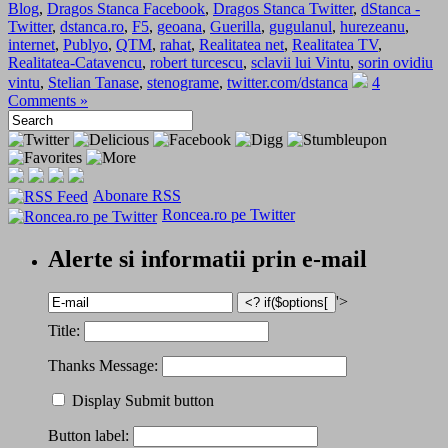
Blog
,
Dragos Stanca Facebook
,
Dragos Stanca Twitter
,
dStanca -
Twitter
,
dstanca.ro
,
F5
,
geoana
,
Guerilla
,
gugulanul
,
hurezeanu
,
internet
,
Publyo
,
QTM
,
rahat
,
Realitatea net
,
Realitatea TV
,
Realitatea-Catavencu
,
robert turcescu
,
sclavii lui Vintu
,
sorin ovidiu
vintu
,
Stelian Tanase
,
stenograme
,
twitter.com/dstanca
4
Comments »
Abonare RSS
Roncea.ro pe Twitter
Alerte si informatii prin e-mail
'>
Title:
Thanks Message:
Display Submit button
Button label: