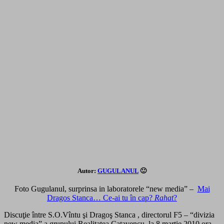
Autor:
GUGULANUL
🙂
Foto Gugulanul, surprinsa in laboratorele “new media” –
Mai
Dragos Stanca… Ce-ai tu în cap?
Rahat
?
Discuţie între S.O.Vîntu şi Dragoş Stanca , directorul F5 – “divizia
new media” a grupului Realitatea Caţavencu, la 8 martie 2010,ora