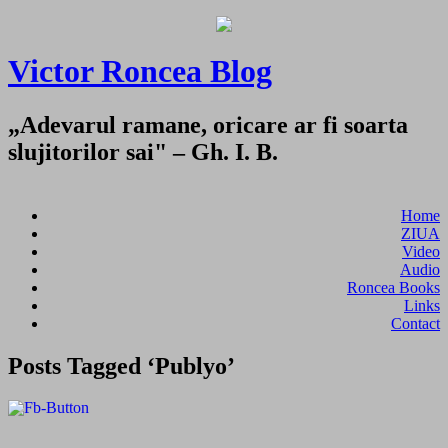
Victor Roncea Blog
„Adevarul ramane, oricare ar fi soarta
slujitorilor sai" – Gh. I. B.
Home
ZIUA
Video
Audio
Roncea Books
Links
Contact
Posts Tagged ‘Publyo’