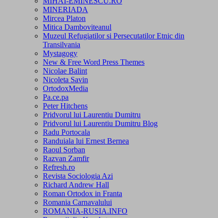
MIHAI-EMINESCU.RO
MINERIADA
Mircea Platon
Mitica Damboviteanul
Muzeul Refugiatilor si Persecutatilor Etnic din
Transilvania
Mystagogy
New & Free Word Press Themes
Nicolae Balint
Nicoleta Savin
OrtodoxMedia
Pa.ce.pa
Peter Hitchens
Pridvorul lui Laurentiu Dumitru
Pridvorul lui Laurentiu Dumitru Blog
Radu Portocala
Randuiala lui Ernest Bernea
Raoul Sorban
Razvan Zamfir
Refresh.ro
Revista Sociologia Azi
Richard Andrew Hall
Roman Ortodox in Franta
Romania Carnavalului
ROMANIA-RUSIA.INFO