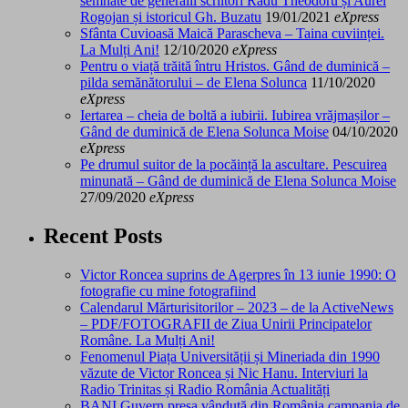
semnate de generalii scriitori Radu Theodoru și Aurel
Rogojan și istoricul Gh. Buzatu
19/01/2021
eXpress
Sfânta Cuvioasă Maică Parascheva – Taina cuviinței.
La Mulți Ani!
12/10/2020
eXpress
Pentru o viață trăită întru Hristos. Gând de duminică –
pilda semănătorului – de Elena Solunca
11/10/2020
eXpress
Iertarea – cheia de boltă a iubirii. Iubirea vrăjmașilor –
Gând de duminică de Elena Solunca Moise
04/10/2020
eXpress
Pe drumul suitor de la pocăință la ascultare. Pescuirea
minunată – Gând de duminică de Elena Solunca Moise
27/09/2020
eXpress
Recent Posts
Victor Roncea suprins de Agerpres în 13 iunie 1990: O
fotografie cu mine fotografiind
Calendarul Mărturisitorilor – 2023 – de la ActiveNews
– PDF/FOTOGRAFII de Ziua Unirii Principatelor
Române. La Mulți Ani!
Fenomenul Piața Universității și Mineriada din 1990
văzute de Victor Roncea și Nic Hanu. Interviuri la
Radio Trinitas și Radio România Actualități
BANI Guvern presa vândută din România campania de