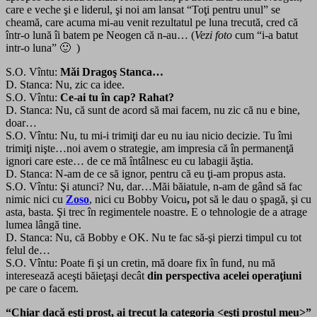
care e veche şi e liderul, şi noi am lansat “Toţi pentru unul” se
cheamă, care acuma mi-au venit rezultatul pe luna trecută, cred că
într-o lună îi batem pe Neogen că n-au… (
Vezi foto
cum “i-a batut
intr-o luna” 🙂 )
S.O. Vîntu:
Măi Dragoş Stanca…
D. Stanca: Nu, zic ca idee.
S.O. Vîntu:
Ce-ai tu în cap? Rahat?
D. Stanca: Nu, că sunt de acord să mai facem, nu zic că nu e bine,
doar…
S.O. Vîntu: Nu, tu mi-i trimiţi dar eu nu iau nicio decizie. Tu îmi
trimiţi nişte…noi avem o strategie, am impresia că în permanenţă
ignori care este… de ce mă întâlnesc eu cu labagii ăştia.
D. Stanca: N-am de ce să ignor, pentru că eu ţi-am propus asta.
S.O. Vîntu: Şi atunci? Nu, dar…Măi băiatule, n-am de gând să fac
nimic nici cu
Zoso
, nici cu Bobby Voicu
,
pot să le dau o şpagă, şi cu
asta, basta. Şi trec în regimentele noastre. E o tehnologie de a atrage
lumea lângă tine.
D. Stanca: Nu, că Bobby e OK. Nu te fac să-şi pierzi timpul cu tot
felul de…
S.O. Vîntu: Poate fi şi un cretin, mă doare fix în fund, nu mă
interesează aceşti băieţaşi decât
din perspectiva acelei operaţiuni
pe care o facem.
“Chiar dacă eşti prost, ai trecut la categoria <eşti prostul meu>”