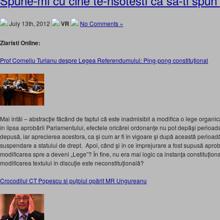
Spune-mi cu cine te-nsotesti ca sa-ti spun
July 13th, 2012
VR
No Comments »
Ziaristi Online:
Prof Corneliu Turianu despre Legea Referendumului: Ping-pong constituţional
Mai întâi – abstracţie făcând de faptul că este inadmisibil a modifica o lege organi
în lipsa aprobării Parlamentului, efectele oricărei ordonanţe nu pot depăşi perioada
depusă, iar aprecierea acestora, ca şi cum ar fi în vigoare şi după această perioad
suspendare a statului de drept. Apoi, când şi în ce împrejurare a fost supusă apro
modificarea spre a deveni „Lege”? În fine, nu era mai logic ca instanţa constituţiona
modificarea textului în discuţie este neconstituţională?
Crocodilul CT Popescu si puţoiul opărit MR Ungureanu