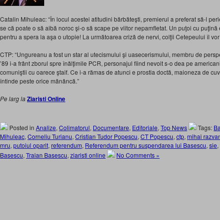
Catalin Mihuleac: “În locul acestei atitudini bărbăteşti, premierul a preferat să-l p
se că poate o să aibă noroc şi-o să scape pe viitor nepamfletat. Un puţoi cu puţină e
pentru a spera la aşa o utopie! La următoarea criză de nervi, colţii Cetepeului îl vor 
CTP: “Ungureanu a fost un star al utecismului şi uasecerismului, membru de pers
’89 i-a frânt zborul spre înălţimile PCR, personajul fiind nevoit s-o dea pe americani
comuniştii cu oarece ştaif. Ce i-a rămas de atunci e prostia doctă, maioneza de cuvi
întinde peste orice mănâncă.”
Pe larg la
Ziaristi Online
Posted in
Analize
,
Colimatorul
,
Documentare
,
Editoriale
,
Top News
Tags:
B
Mihuleac
,
Corneliu Turianu
,
Cristian Tudor Popescu
,
CT Popescu
,
ctp
,
mihai razva
mru
,
putoiul oparit
,
referendum
,
Referendum pentru suspendarea lui Basescu
,
sie
,
Basescu
,
Traian Basescu
,
ziaristi online
No Comments »