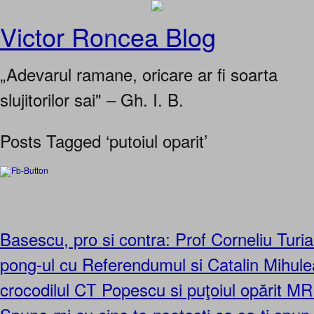
Victor Roncea Blog
„Adevarul ramane, oricare ar fi soarta
slujitorilor sai" – Gh. I. B.
Posts Tagged ‘putoiul oparit’
Basescu, pro si contra: Prof Corneliu Turi
pong-ul cu Referendumul si Catalin Mihul
crocodilul CT Popescu si puţoiul opărit M