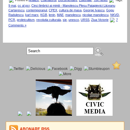
Posted in
Analize
,
Colimatorul
,
Documentare
,
Editoriale
,
Top News
Tags:
9 mai
,
cc al pcr
,
Cinci limbrici ai mintii - Manolescu Plesu Patapievici Liiceanu
Cartarescu
,
contemporanul
,
CPEX
,
cultura de masa
,
George Ivascu
,
Gogu
Radulescu
,
karl marx
,
KGB
,
lenin
,
MAE
,
manolescu
,
nicolae manolescu
,
NKVD
,
PCR
,
proletcultism
,
revolutia culturala
,
sie
,
unesco
,
URSS
,
Ziua Victorie
7
Comments »
ABONARE RSS