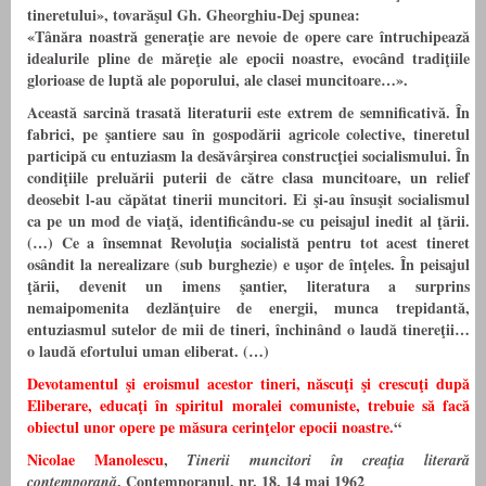
tineretului», tovarăşul Gh. Gheorghiu-Dej spunea:
«Tânăra noastră generaţie are nevoie de opere care întruchipează
idealurile pline de măreţie ale epocii noastre, evocând tradiţiile
glorioase de luptă ale poporului, ale clasei muncitoare…».
Această sarcină trasată literaturii este extrem de semnificativă. În
fa­brici, pe şantiere sau în gospodării agricole colective, tineretul
participă cu entuziasm la desăvârşirea construcţiei socialismului. În
condiţiile preluării puterii de către clasa muncitoare, un relief
deosebit l-au căpătat tinerii muncitori. Ei şi-au însuşit socialismul
ca pe un mod de viaţă, identificându-se cu peisajul inedit al ţării.
(…) Ce a însemnat Revoluţia socialistă pentru tot acest tineret
osândit la nerealizare (sub burghezie) e uşor de înţeles. În peisajul
ţării, devenit un imens şantier, literatura a surprins
nemaipomenita dezlănţuire de energii, munca trepidantă,
entuziasmul sutelor de mii de tineri, închinând o laudă tinereţii…
o laudă efortului uman eliberat. (…)
Devotamentul şi eroismul acestor tineri, născuţi şi crescuţi după
Elibe­rare, educaţi în spiritul moralei comuniste, trebuie să facă
obiectul unor opere pe măsura cerinţelor epocii noastre.
“
Nicolae Manolescu
,
Tinerii muncitori în creaţia literară
, Contemporanul, nr. 18, 14 mai 1962
contemporană