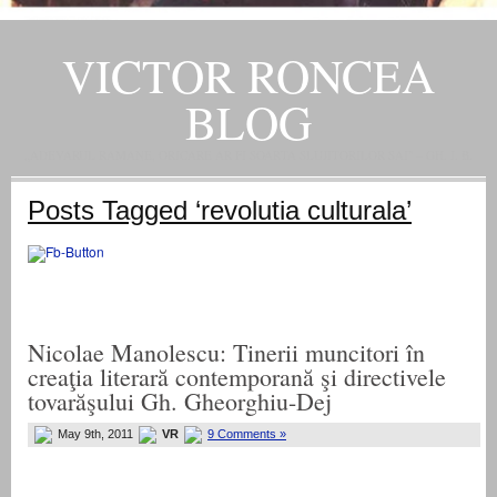
VICTOR RONCEA
BLOG
„ADEVARUL RAMANE, ORICARE AR FI SOARTA SLUJITORILOR SAI" – GH. I. B.
Posts Tagged ‘revolutia culturala’
Nicolae Manolescu: Tinerii muncitori în
creaţia literară contemporană şi directivele
tovarăşului Gh. Gheorghiu-Dej
May 9th, 2011
VR
9 Comments »