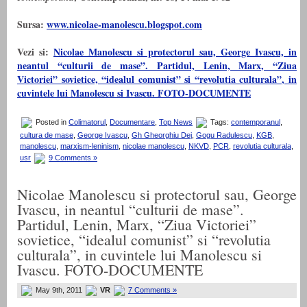
Sursa:
www.nicolae-manolescu.blogspot.com
Vezi si:
Nicolae Manolescu si protectorul sau, George Ivascu, in
neantul “culturii de mase”. Partidul, Lenin, Marx, “Ziua
Victoriei” sovietice, “idealul comunist” si “revolutia culturala”, in
cuvintele lui Manolescu si Ivascu. FOTO-DOCUMENTE
Posted in
Colimatorul
,
Documentare
,
Top News
Tags:
contemporanul
,
cultura de mase
,
George Ivascu
,
Gh Gheorghiu Dej
,
Gogu Radulescu
,
KGB
,
manolescu
,
marxism-leninism
,
nicolae manolescu
,
NKVD
,
PCR
,
revolutia culturala
,
usr
9 Comments »
Nicolae Manolescu si protectorul sau, George
Ivascu, in neantul “culturii de mase”.
Partidul, Lenin, Marx, “Ziua Victoriei”
sovietice, “idealul comunist” si “revolutia
culturala”, in cuvintele lui Manolescu si
Ivascu. FOTO-DOCUMENTE
May 9th, 2011
VR
7 Comments »