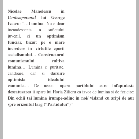
Nicolae Manolescu in
lui George
Contemporanul
Ivascu
Lumina
: “…
. Nu e doar
incandescenta a sufletului
un optimism
juvenil, ci
funciar, bizuit pe o mare
incredere in virtutile epocii
socialismului
Constructorul
…
comunismului cultiva
lumina
… Lumina e puritate,
daruire
candoare, dar si
optimista idealului
comunist
opera partidului care infaptuieste
… De aceea,
descatusarea
ii apare lui Horia Zilieru ca izvor de lumina si de fericire:
Din ochii tai lumina irumpe-adinc in noi/ visland cu aripi de aur
spre orizontul larg (“Partidului”)
”