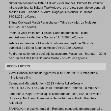
crimei din decembrie 1989”. Editor: Victor Roncea. Primele trei volume
intrate sub tipar la Editura TipoMoldova, cu prefețe semnate de generalii
scriitori Radu Theodoru și Aurel Rogojan și istoricul Gh. Buzatu
19/01/2021
eXpress
Sfânta Cuvioasă Maică Parascheva – Taina cuviinței. La Mulți Ani!
12/10/2020
eXpress
Pentru o viață trăită întru Hristos. Gând de duminică – pilda
semănătorului – de Elena Solunca
11/10/2020
eXpress
Iertarea – cheia de boltă a iubirii. Iubirea vrăjmașilor – Gând de
duminică de Elena Solunca Moise
04/10/2020
eXpress
Pe drumul suitor de la pocăință la ascultare. Pescuirea minunată – Gând
de duminică de Elena Solunca Moise
27/09/2020
eXpress
RECENT POSTS
Victor Roncea suprins de Agerpres în 13 iunie 1990: O fotografie cu
mine fotografiind
Calendarul Mărturisitorilor – 2023 – de la ActiveNews –
PDF/FOTOGRAFII de Ziua Unirii Principatelor Române. La Mulți Ani!
Fenomenul Piața Universității și Mineriada din 1990 văzute de Victor
Roncea și Nic Hanu. Interviuri la Radio Trinitas și Radio România
Actualități
BANI Guvern presa vândută din România campania de propagandă a