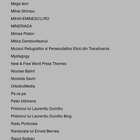
Mega Ison
Mihai Ghimpu
MIHAI-EMINESCU.RO
MINERIADA
Mircea Platon
Mitica Damboviteanul
Muzeul Refugiatilor si Persecutatilor Etnic din Transilvania
Mystagogy
New & Free Word Press Themes
Nicolae Balint
Nicoleta Savin
OrtodoxMedia
Pa.ce.pa
Peter Hitchens
Pridvorul lui Laurentiu Dumitru
Pridvorul lui Laurentiu Dumitru Blog
Radu Portocala
Randuiala lui Ernest Bernea
Raoul Sorban