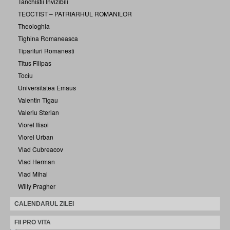
Tanchistii Invizibili
TEOCTIST – PATRIARHUL ROMANILOR
Theologhia
Tighina Romaneasca
Tiparituri Romanesti
Titus Filipas
Tociu
Universitatea Emaus
Valentin Tigau
Valeriu Sterian
Viorel Ilisoi
Viorel Urban
Vlad Cubreacov
Vlad Herman
Vlad Mihai
Willy Pragher
CALENDARUL ZILEI
FII PRO VITA