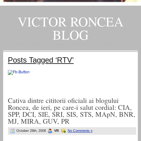
VICTOR RONCEA
BLOG
„ADEVARUL RAMANE, ORICARE AR FI SOARTA SLUJITORILOR SAI" – GH. I. B.
Posts Tagged ‘RTV’
Cativa dintre cititorii oficiali ai blogului
Roncea, de ieri, pe care-i salut cordial: CIA,
SPP, DCI, SIE, SRI, SIS, STS, MApN, BNR,
MJ, MIRA, GUV, PR
October 28th, 2008
VR
No Comments »