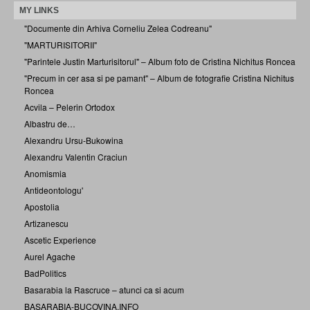
MY LINKS
"Documente din Arhiva Corneliu Zelea Codreanu"
"MARTURISITORII"
"Parintele Justin Marturisitorul" – Album foto de Cristina Nichitus Roncea
"Precum in cer asa si pe pamant" – Album de fotografie Cristina Nichitus
Roncea
Acvila – Pelerin Ortodox
Albastru de…
Alexandru Ursu-Bukowina
Alexandru Valentin Craciun
Anomismia
Antideontologu'
Apostolia
Artizanescu
Ascetic Experience
Aurel Agache
BadPolitics
Basarabia la Rascruce – atunci ca si acum
BASARABIA-BUCOVINA.INFO