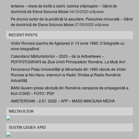
Iertarea – cheia de boltă a iubirii. Iubirea vrăjmașilor – Gând de
duminică de Elena Solunca Moise
04/10/2020
eXpress
Pe drumul suitor de la pocăință la ascultare. Pescuirea minunată – Gând
de duminică de Elena Solunca Moise
27/09/2020
eXpress
RECENT POSTS
Victor Roncea suprins de Agerpres în 13 iunie 1990: O fotografie cu
mine fotografiind
Calendarul Mărturisitorilor – 2023 – de la ActiveNews –
PDF/FOTOGRAFII de Ziua Unirii Principatelor Române. La Mulți Ani!
Fenomenul Piața Universității și Mineriada din 1990 văzute de Victor
Roncea și Nic Hanu. Interviuri la Radio Trinitas și Radio România
Actualități
BANI Guvern presa vândută din România campania de propagandă a
fricii COVID – FOTO / PDF
AMSTERDAM – 2.01. 2022 – AFP – MASS MINCIUNA MEDIA
WELTKULTUR
SUSTIN LEGEA APEI