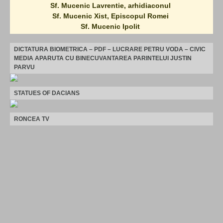
Sf. Mucenic Lavrentie, arhidiaconul
Sf. Mucenic Xist, Episcopul Romei
Sf. Mucenic Ipolit
DICTATURA BIOMETRICA – PDF – LUCRARE PETRU VODA – CIVIC
MEDIA APARUTA CU BINECUVANTAREA PARINTELUI JUSTIN
PARVU
STATUES OF DACIANS
RONCEA TV