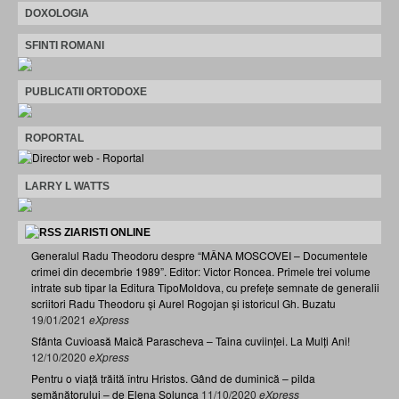
DOXOLOGIA
SFINTI ROMANI
PUBLICATII ORTODOXE
ROPORTAL
LARRY L WATTS
ZIARISTI ONLINE
Generalul Radu Theodoru despre “MÂNA MOSCOVEI – Documentele
crimei din decembrie 1989”. Editor: Victor Roncea. Primele trei volume
intrate sub tipar la Editura TipoMoldova, cu prefețe semnate de generalii
scriitori Radu Theodoru și Aurel Rogojan și istoricul Gh. Buzatu
19/01/2021
eXpress
Sfânta Cuvioasă Maică Parascheva – Taina cuviinței. La Mulți Ani!
12/10/2020
eXpress
Pentru o viață trăită întru Hristos. Gând de duminică – pilda
semănătorului – de Elena Solunca
11/10/2020
eXpress