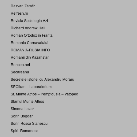
Razvan Zamfir
Refresh.ro
Revista Sociologia Azi
Richard Andrew Hall
Roman Ortodox in Franta
Romania Carnavalului
ROMANIA-RUSIA.INFO
Romanii din Kazahstan
Roncea.net
Secareanu
Secretele istoriei cu Alexandru Moraru
SEOlium – Laboratorium
Sf. Munte Athos – Pemptousia – Vatoped
Sfantul Munte Athos
Simona Lazar
Sorin Bogdan
Sorin Rosca Stanescu
Spirit Romanesc