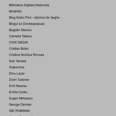
Biblioteca Digitala Nationala
Bindiribli
Blog Nistru Prut – Istoricul de Veghe
Blogul lui Donkeypapuas
Bogdan Stanciu
Camelia Tabacu
CIVIC MEDIA
Cristian Botez
Cristina Nichitus Roncea
Dan Tanasa
Diakonima
Dinu Lazar
Dorin Tudoran
Emil Neacsu
Emilia Corbu
Eugen Mihaescu
George Damian
GID ROMANIA