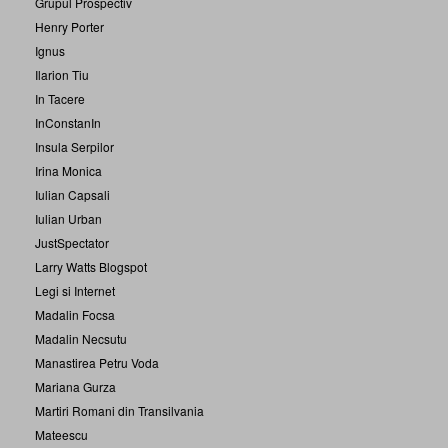
Grupul Prospectiv
Henry Porter
Ignus
Ilarion Tiu
In Tacere
InConstanIn
Insula Serpilor
Irina Monica
Iulian Capsali
Iulian Urban
JustSpectator
Larry Watts Blogspot
Legi si Internet
Madalin Focsa
Madalin Necsutu
Manastirea Petru Voda
Mariana Gurza
Martiri Romani din Transilvania
Mateescu