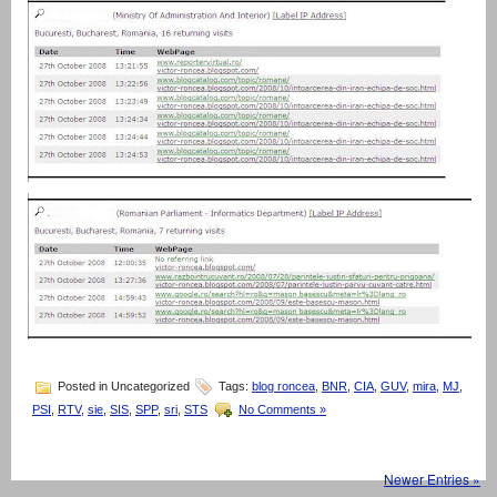
Posted in Uncategorized
Tags:
blog roncea
,
BNR
,
CIA
,
GUV
,
mira
,
MJ
,
PSI
,
RTV
,
sie
,
SIS
,
SPP
,
sri
,
STS
No Comments »
Newer Entries »