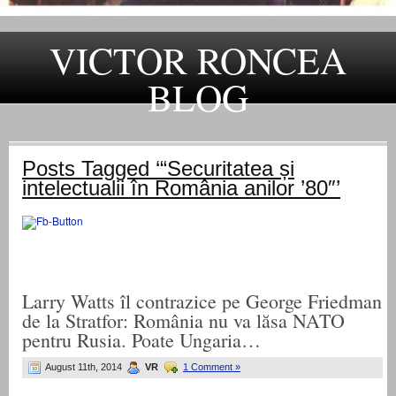
VICTOR RONCEA
BLOG
„ADEVARUL RAMANE, ORICARE AR FI SOARTA SLUJITORILOR SAI" – GH. I. B.
Posts Tagged ‘“Securitatea și
intelectualii în România anilor ’80″’
Larry Watts îl contrazice pe George Friedman
de la Stratfor: România nu va lăsa NATO
pentru Rusia. Poate Ungaria…
August 11th, 2014
VR
1 Comment »