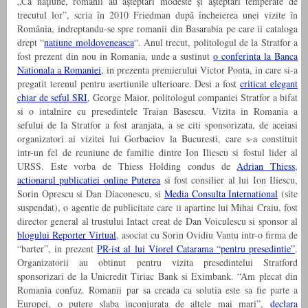
„Ca naţiune, românii au aşteptări modeste şi aşteptări temperate de
trecutul lor”, scria în 2010 Friedman după încheierea unei vizite în
România, indreptandu-se spre romanii din Basarabia pe care ii cataloga
drept “
natiune moldoveneasca
“. Anul trecut, politologul de la Stratfor a
fost prezent din nou in Romania, unde a sustinut
o conferinta la Banca
Nationala a Romaniei
, in prezenta premierului Victor Ponta, in care si-a
pregatit terenul pentru asertiunile ulterioare. Desi a fost
criticat elegant
chiar de seful SRI
, George Maior, politologul companiei Stratfor a bifat
si o intalnire cu presedintele Traian Basescu. Vizita in Romania a
sefului de la Stratfor a fost aranjata, a se citi sponsorizata, de aceiasi
organizatori ai vizitei lui Gorbaciov la Bucuresti, care s-a constituit
intr-un fel de reuniune de familie dintre Ion Iliescu si fostul lider al
URSS. Este vorba de Thiess Holding condus de
Adrian Thiess,
actionarul publicatiei online Puterea
si fost consilier al lui Ion Iliescu,
Sorin Oprescu si Dan Diaconescu, si
Media Consulta International
(site
suspendat), o agentie de publicitate care ii apartine lui Mihai Craiu, f
ost
director general al trustului Intact creat de Dan Voiculescu si sponsor al
blogului Reporter Virtual
,
asociat cu Sorin Ovidiu Vantu
intr-o firma de
“barter”, in prezent
PR-ist al lui Viorel Catarama “pentru presedintie”
.
Organizatorii au obtinut pentru vizita presedintelui Stratford
sponsorizari de la Unicredit Tiriac Bank si Eximbank. “Am plecat din
Romania confuz. Romanii par sa creada ca solutia este sa fie parte a
Europei, o putere slaba inconjurata de altele mai mari”,
declara