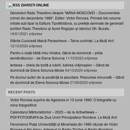
ZIARISTI ONLINE
Generalul Radu Theodoru despre “MÂNA MOSCOVEI – Documentele
crimei din decembrie 1989”. Editor: Victor Roncea. Primele trei volume
intrate sub tipar la Editura TipoMoldova, cu prefețe semnate de generalii
scriitori Radu Theodoru și Aurel Rogojan și istoricul Gh. Buzatu
19/01/2021
eXpress
Sfânta Cuvioasă Maică Parascheva – Taina cuviinței. La Mulți Ani!
12/10/2020
eXpress
Pentru o viață trăită întru Hristos. Gând de duminică – pilda
semănătorului – de Elena Solunca
11/10/2020
eXpress
Iertarea – cheia de boltă a iubirii. Iubirea vrăjmașilor – Gând de
duminică de Elena Solunca Moise
04/10/2020
eXpress
Pe drumul suitor de la pocăință la ascultare. Pescuirea minunată – Gând
de duminică de Elena Solunca Moise
27/09/2020
eXpress
RECENT POSTS
Victor Roncea suprins de Agerpres în 13 iunie 1990: O fotografie cu
mine fotografiind
Calendarul Mărturisitorilor – 2023 – de la ActiveNews –
PDF/FOTOGRAFII de Ziua Unirii Principatelor Române. La Mulți Ani!
Fenomenul Piața Universității și Mineriada din 1990 văzute de Victor
Roncea și Nic Hanu. Interviuri la Radio Trinitas și Radio România