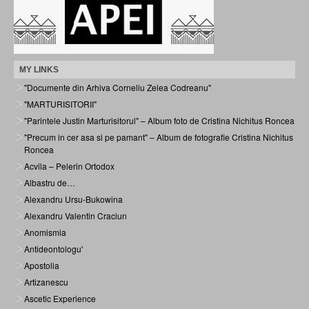
MY LINKS
"Documente din Arhiva Corneliu Zelea Codreanu"
"MARTURISITORII"
"Parintele Justin Marturisitorul" – Album foto de Cristina Nichitus Roncea
"Precum in cer asa si pe pamant" – Album de fotografie Cristina Nichitus
Roncea
Acvila – Pelerin Ortodox
Albastru de…
Alexandru Ursu-Bukowina
Alexandru Valentin Craciun
Anomismia
Antideontologu'
Apostolia
Artizanescu
Ascetic Experience