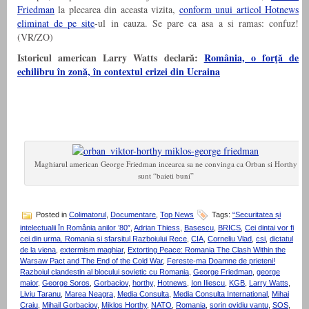
Friedman
la plecarea din aceasta vizita,
conform unui articol Hotnews
eliminat de pe site
-ul in cauza. Se pare ca asa a si ramas: confuz!
(VR/ZO)
Istoricul american Larry Watts declară:
România, o forţă de
echilibru în zonă, în contextul crizei din Ucraina
Maghiarul american George Friedman incearca sa ne convinga ca Orban si Horthy
sunt “baieti buni”
Posted in
Colimatorul
,
Documentare
,
Top News
Tags:
“Securitatea și
intelectualii în România anilor ’80″
,
Adrian Thiess
,
Basescu
,
BRICS
,
Cei dintai vor fi
cei din urma. Romania si sfarsitul Razboiului Rece
,
CIA
,
Corneliu Vlad
,
csi
,
dictatul
de la viena
,
extermism maghiar
,
Extorting Peace: Romania The Clash Within the
Warsaw Pact and The End of the Cold War
,
Fereste-ma Doamne de prieteni!
Razboiul clandestin al blocului sovietic cu Romania
,
George Friedman
,
george
maior
,
George Soros
,
Gorbaciov
,
horthy
,
Hotnews
,
Ion Iliescu
,
KGB
,
Larry Watts
,
Liviu Taranu
,
Marea Neagra
,
Media Consulta
,
Media Consulta International
,
Mihai
Craiu
,
Mihail Gorbaciov
,
Miklos Horthy
,
NATO
,
Romania
,
sorin ovidiu vantu
,
SOS
,