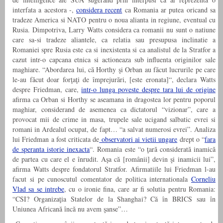
interfata a acestora -,
considera recent
ca Romania ar putea oricand sa
tradeze America si NATO pentru o noua alianta in regiune, eventual cu
Rusia. Dimpotriva, Larry Watts considera ca romanii nu sunt o natiune
care sa-si tradeze aliantele, ca relatia sau presupusa inclinatie a
Romaniei spre Rusia este ca si inexistenta si ca analistul de la Stratfor a
cazut intr-o capcana etnica si actioneaza sub influenta originilor sale
maghiare. “Abordarea lui, că Horthy şi Orban au făcut lucrurile pe care
le-au făcut doar forţaţi de împrejurări, [este eronata]“, declara Watts
despre Friedman, care,
intr-o lunga poveste despre tara lui de origine
afirma ca Orban si Horthy se aseamana in dragostea lor pentru poporul
maghiar, considerand de asemenea ca dictatorul “vizionar”, care a
provocat mii de crime in masa, trupele sale ucigand salbatic evrei si
romani in Ardealul ocupat, de fapt… “a salvat numerosi evrei”. Analiza
lui Friedman a fost criticata de
observatori ai vietii ungare
drept o “
fara
de speranta istorie inexacta
“. Romania este “o ţară considerată inamică
de partea cu care el e înrudit. Aşa că [românii] devin şi inamicii lui”,
afirma Watts despre fondatorul Stratfor. Afirmatiile lui Friedman l-au
facut si pe cunoscutul comentator de politica internationala
Corneliu
Vlad sa se intrebe
, cu o ironie fina, care ar fi solutia pentru Romania:
“CSI? Organizaţia Statelor de la Shanghai? Că în BRICS sau în
Uniunea Africană încă nu avem şanse”…