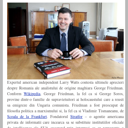
Expertul american independent Larry Watts contesta ultimele aprecieri
despre Romania ale analistului de origine maghiara George Friedman.
Conform
Wikipedia
, George Friedman, la fel ca si George Soros,
provine dintr-o familie de supravietuitori ai holocaustului care a reusit
sa emigreze din Ungaria comunista. Friedman a fost preocupat de
filosofia politica a marxismului si, la fel ca si Vladimir Tismaneanu, de
Scoala de la Frankfurt
. Fondatorul
Stratfor
– o agentie americana
privata de informatii care incearca sa se substituie institutiilor oficiale
de intelligence ale SUA sugerand prin interpusi ca ar reprezenta o