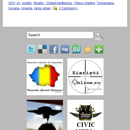
SOV
,
sri
,
stratfor
,
Stratfor - Global Intelligence
,
Thiess Holding
,
Tismaneanu
,
Ucraina
,
Ungaria
,
viktor orban
1 Comment »