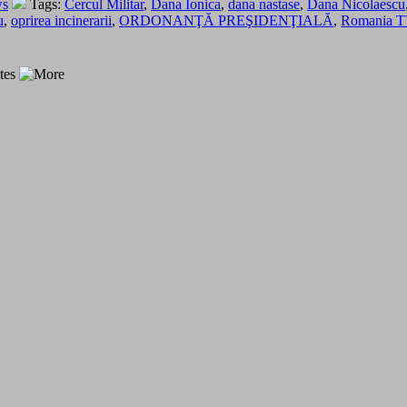
ws
Tags:
Cercul Militar
,
Dana Ionica
,
dana nastase
,
Dana Nicolaescu
u
,
oprirea incinerarii
,
ORDONANŢĂ PREŞIDENŢIALĂ
,
Romania T