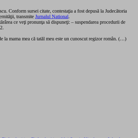
scu. Conform sursei citate, contestaţia a fost depusă la Judecătoria
ernităţii, transmite
Jurnalul National
.
ea ce veţi pronunţa să dispuneţi: – suspendarea procedurii de
2.
at de la mama mea că tatăl meu este un cunoscut regizor român. (…)