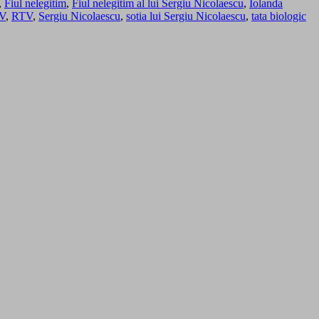
,
Fiul nelegitim
,
Fiul nelegitim al lui Sergiu Nicolaescu
,
Iolanda
V
,
RTV
,
Sergiu Nicolaescu
,
sotia lui Sergiu Nicolaescu
,
tata biologic