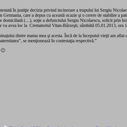
stată în justiţie decizia privind incinerare a trupului lui Sergiu Nicolae
 în Germania, care a depus cu această ocazie şi o cerere de stabilire a pat
ată (…), soţie a defunctului Sergiu Nicolaescu, solicit prin hotărâr
are va avea loc la Crematoriul Vitan-Bârzeşti, sâmbătă 05.01.2013, ora 1
binajului dintre mama mea şi acesta. Încă de la începutul vieţii am afl
paternitatea”, se menţionează în contestaţia respectivă.”
 🙂