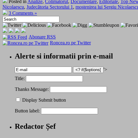
Posted in
Analize
,
Colimatorul
,
Documentare
,
Editoriale
,
Top Ne
Nicolaescu
,
Judecătoria Sectorului 1
,
mostenirea lui Sergiu Nicolaesc
3 Comments »
Abonare RSS
Roncea.ro pe Twitter
Alerte si informatii prin e-mail
'>
Title:
Thanks Message:
Display Submit button
Button label:
Redactor Șef