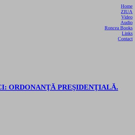
Home
ZIUA
Video
Audio
Roncea Books
Links
Contact
VADA AICI: ORDONANŢĂ PREŞIDENŢIALĂ.