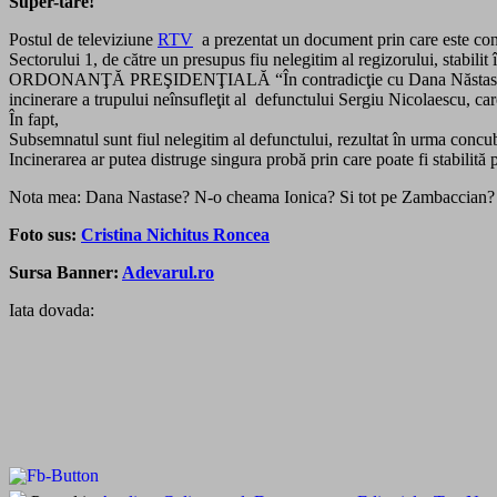
Super-tare!
Postul de televiziune
RTV
a prezentat un document prin care este conte
Sectorului 1, de către un presupus fiu nelegitim al regizorului, stabilit
ORDONANŢĂ PREŞIDENŢIALĂ “În contradicţie cu Dana Năstase domicili
incinerare a trupului neînsufleţit al defunctului Sergiu Nicolaescu, c
În fapt,
Subsemnatul sunt fiul nelegitim al defunctului, rezultat în urma concu
Incinerarea ar putea distruge singura probă prin care poate fi stabilită 
Nota mea: Dana Nastase? N-o cheama Ionica? Si tot pe Zambaccian?
Foto sus:
Cristina Nichitus Roncea
Sursa Banner:
Adevarul.ro
Iata dovada: