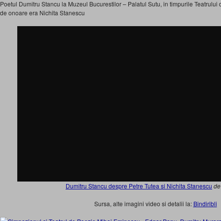
Poetul Dumitru Stancu la Muzeul Bucurestilor – Palatul Sutu, in timpurile Teatrului
de onoare era Nichita Stanescu
Dumitru Stancu despre Petre Tutea si Nichita Stanescu
d
Sursa, alte imagini video si detalii la:
Bindiribli