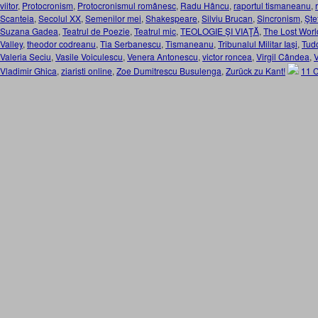
viitor
,
Protocronism
,
Protocronismul românesc
,
Radu Hâncu
,
raportul tismaneanu
,
Scanteia
,
Secolul XX
,
Semenilor mei
,
Shakespeare
,
Silviu Brucan
,
Sincronism
,
Şte
Suzana Gadea
,
Teatrul de Poezie
,
Teatrul mic
,
TEOLOGIE ŞI VIAŢĂ
,
The Lost Worl
Valley
,
theodor codreanu
,
Tia Serbanescu
,
Tismaneanu
,
Tribunalul Militar Iași
,
Tud
Valeria Seciu
,
Vasile Voiculescu
,
Venera Antonescu
,
victor roncea
,
Virgil Cândea
,
Vladimir Ghica
,
ziaristi online
,
Zoe Dumitrescu Busulenga
,
Zurück zu Kant!
11 