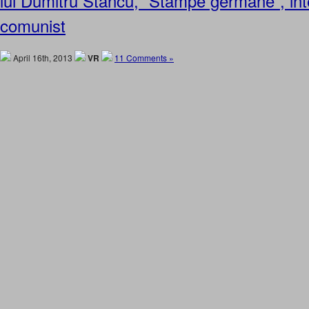
lui Dumitru Stancu, “Stampe germane”, int
comunist
April 16th, 2013
VR
11 Comments »