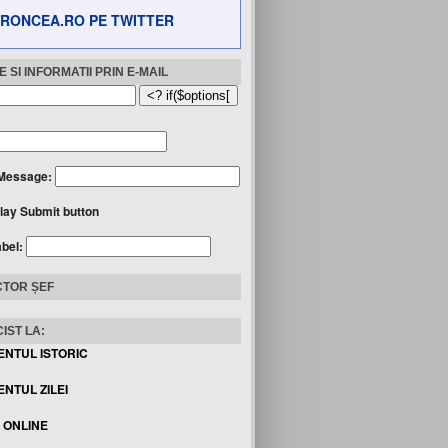
RONCEA.RO PE TWITTER
 SI INFORMATII PRIN E-MAIL
Message:
lay Submit button
abel:
TOR ȘEF
IST LA:
ENTUL ISTORIC
NTUL ZILEI
I ONLINE