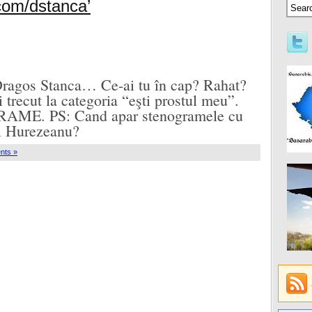
.com/dstanca’
Dragos Stanca… Ce-ai tu în cap? Rahat?
i trecut la categoria “eşti prostul meu”.
AME. PS: Cand apar stenogramele cu
l Hurezeanu?
nts »