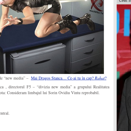
CINE 
rele “new media” –
Mai Dragos Stanca… Ce-ai tu în cap?
Rahat
?
ca , directorul F5 – “divizia new media” a grupului Realitatea
ota: Consideram limbajul lui Sorin Ovidiu Vintu reprobabil.
ntral.