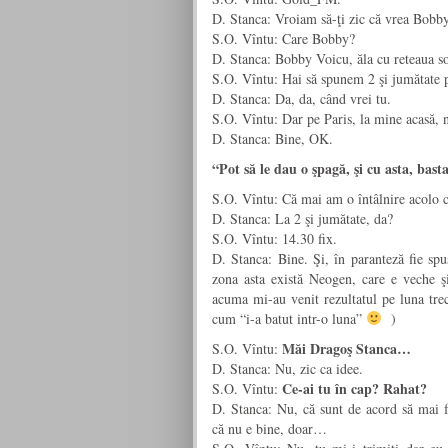
D. Stanca: Vroiam să-ţi zic că vrea Bobby 
S.O. Vîntu: Care Bobby?
D. Stanca: Bobby Voicu, ăla cu reteaua
so
S.O. Vîntu: Hai să spunem 2 şi jumătate 
D. Stanca: Da, da, când vrei tu.
S.O. Vîntu: Dar pe Paris, la mine acasă, n
D. Stanca: Bine, OK.
“Pot să le dau o şpagă, şi cu asta, bast
S.O. Vîntu: Că mai am o întâlnire acolo cu
D. Stanca: La 2 şi jumătate, da?
S.O. Vîntu: 14.30 fix.
D. Stanca: Bine. Şi, în paranteză fie spu
zona asta există Neogen, care e veche ş
acuma mi-au venit rezultatul pe luna tre
cum “i-a batut intr-o luna”
)
Măi Dragoş Stanca…
S.O. Vîntu:
D. Stanca: Nu, zic ca idee.
Ce-ai tu în cap? Rahat?
S.O. Vîntu:
D. Stanca: Nu, că sunt de acord să mai 
că nu e bine, doar…