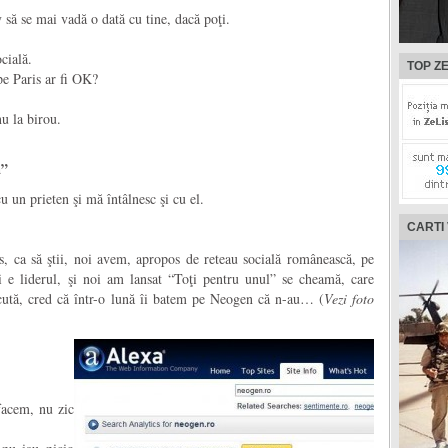
să se mai vadă o dată cu tine, dacă poţi.
cială.
TOP ZE
pe Paris ar fi OK?
u la birou.
a”
 un prieten şi mă întâlnesc şi cu el.
CARTI
s, ca să ştii, noi avem, apropos de reteau socială românească, pe
i e liderul, şi noi am lansat “Toţi pentru unul” se cheamă, care
cută, cred că într-o lună îi batem pe Neogen că n-au… (
Vezi foto
facem, nu zic