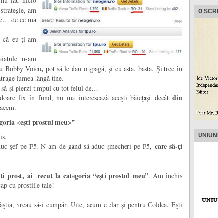
 nu iau nicio
strategie, am
O SCR
ste… de ce mă
 că eu ţi-am
iatule, n-am
,
 cu Bobby Voicu
pot să le dau o şpagă, şi cu asta, basta. Şi trec în
atrage lumea lângă tine.
să-şi pierzi timpul cu tot felul de…
din
doare fix în fund, nu mă interesează aceşti băieţaşi decât
facem.
tegoria <eşti prostul meu>”
is.
UNIUN
care să-ţi
duc şef pe F5. N-am de gând să aduc şmecheri pe F5,
ti prost, ai trecut la categoria “eşti prostul meu”
. Am închis
ap cu prostiile tale!
ştia, vreau să-i cumpăr. Uite, acum e clar şi pentru Coldea. Eşti