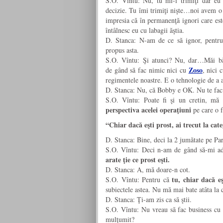
S.O. Vîntu: Nu, tu mi-i trimiţi dar eu
decizie. Tu îmi trimiţi nişte…noi avem o 
impresia că în permanenţă ignori care e
întâlnesc eu cu labagii ăştia.
D. Stanca: N-am de ce să ignor, pentru
propus asta.
S.O. Vîntu: Şi atunci? Nu, dar…Măi bă
Zoso
de gând să fac nimic nici cu
, nici
regimentele noastre. E o tehnologie de a 
D. Stanca: Nu, că Bobby e OK. Nu te fac 
S.O. Vîntu: Poate fi şi un cretin, mă 
perspectiva acelei operaţiuni
pe care o 
“Chiar dacă eşti prost, ai trecut la ca
D. Stanca: Bine, deci la 2 jumătate pe Par
S.O. Vîntu: Deci n-am de gând să-mi a
arate ţie ce prost eşti.
D. Stanca: A, mă doare-n cot.
tu, chiar dacă eş
S.O. Vîntu: Pentru că
subiectele astea. Nu mă mai bate atâta la c
D. Stanca: Ţi-am zis ca să ştii.
S.O. Vîntu: Nu vreau să fac business cu ă
mulţumit?