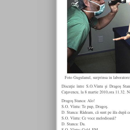
Foto Gugulanul, surprinsa in laborato
Discuţie între S.O.Vîntu şi Dragoş Stan
Caţavencu, la 8 martie 2010,ora 11.32. N
Dragoş Stanca: Alo!
S.O. Vîntu: Te pup, Dragoş.
D. Stanca: Râdeam, că sunt pe ăla după ce
S.O. Vîntu: Ce voce melodioasă?
D. Stanca: Da.
S.O. Vîntu: Gold_FM.