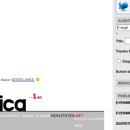
ALERTE
'>
Title:
Thanks 
Disp
Button l
Autor:
GUGULANUL
REDAC
PUBLIC
EVENIM
EVENIME
ZIARIST