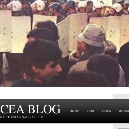
NCEA BLOG
HOME
ZIUA
VIDEO
AUDI
JITORILOR SAI" – GH. I. B.
CONTACT