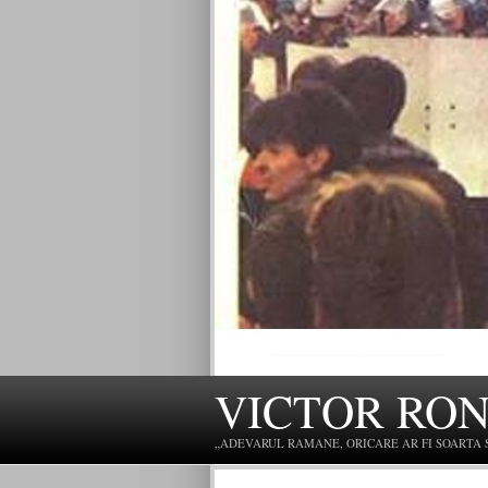
VICTOR RO
„ADEVARUL RAMANE, ORICARE AR FI SOARTA SLU