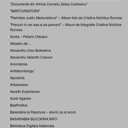
"Documente din Arhiva Corneliu Zelea Codreanu"
"MARTURISITORII"
"Parintele Justin Marturisitorul" – Album foto de Cristina Nichitus Roncea
"Precum in cer asa si pe pamant" – Album de fotografie Cristina Nichitus
Roncea
Acvila – Pelerin Ortodox
Albastru de…
Alexandru Ursu-Bukowina
Alexandru Valentin Craciun
Anomismia
Antideontologu'
Apostolia
Artizanescu
Ascetic Experience
Aurel Agache
BadPolitics
Basarabia la Rascruce – atunci ca si acum
BASARABIA-BUCOVINA.INFO
Biblioteca Digitala Nationala