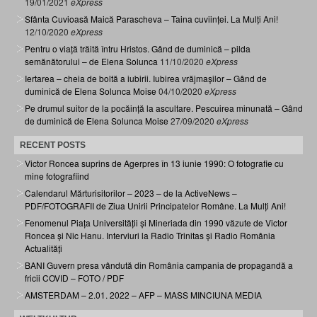
19/01/2021
eXpress
Sfânta Cuvioasă Maică Parascheva – Taina cuviinței. La Mulți Ani!
12/10/2020
eXpress
Pentru o viață trăită întru Hristos. Gând de duminică – pilda
semănătorului – de Elena Solunca
11/10/2020
eXpress
Iertarea – cheia de boltă a iubirii. Iubirea vrăjmașilor – Gând de
duminică de Elena Solunca Moise
04/10/2020
eXpress
Pe drumul suitor de la pocăință la ascultare. Pescuirea minunată – Gând
de duminică de Elena Solunca Moise
27/09/2020
eXpress
RECENT POSTS
Victor Roncea suprins de Agerpres în 13 iunie 1990: O fotografie cu
mine fotografiind
Calendarul Mărturisitorilor – 2023 – de la ActiveNews –
PDF/FOTOGRAFII de Ziua Unirii Principatelor Române. La Mulți Ani!
Fenomenul Piața Universității și Mineriada din 1990 văzute de Victor
Roncea și Nic Hanu. Interviuri la Radio Trinitas și Radio România
Actualități
BANI Guvern presa vândută din România campania de propagandă a
fricii COVID – FOTO / PDF
AMSTERDAM – 2.01. 2022 – AFP – MASS MINCIUNA MEDIA