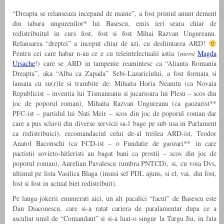
“Dreapta se relanseaza incepand de maine”, a fost primul anunt dement
din tabara ungurenilor* lui Basescu, emis ieri seara chiar de
redistribuitul in curs fost, fost si fost Mihai Razvan Ungureanu.
Relansarea “dreptei” a inceput chiar de azi, cu desfiintarea ARD!
Pentru cei care habar n-au ce e cu teleintelectualii astia (
mersi
Magda
Ursache
!) care se ARD in tampenie reamintesc ca “Alianta Romania
Dreapta”, aka “Alba ca Zapada” Sebi-Lazariciului, a fost formata si
lansata cu su(r)le si trambite de: Mihaita Horia Neamtu (ca Novaia
Republicist – inventia lui Tismaneanu si jucarioara lui Plesu – scos din
joc de poporul roman), Mihaita Razvan Ungureanu (ca gaozarist**
PFC-ist – partidul lui Nati Meir – scos din joc de poporul roman dar
care a pus sclavii din diverse servicii sa-l bage pe sub usa in Parlament
ca redistribuici), recomandaciul celui de-al treilea ARD-ist, Teodor
Anatol Baconschi (ca FCD-ist – o Fundatie de gaozari** in care
pactistii sovieto-hitleristi au bagat bani ca prostii – scos din joc de
poporul roman), Aurelian Pavalescu (umbra PNTCD), si, cu voia Dvs,
ultimul pe lista Vasilica Blaga (insusi sef PDL ajuns, si el, vai, din fost,
fost si fost in actual biet redistribuit).
Pe langa jokerii enumerati aici, un alt pacalici “facut” de Basescu este
Dan Diaconescu, care si-a ratat cariera de paralamentar dupa ce a
ascultat umil de “Comandant” si si-a luat-o singur la Targu Jiu, in fata