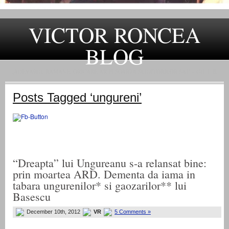
VICTOR RONCEA
BLOG
„ADEVARUL RAMANE, ORICARE AR FI SOARTA SLUJITORILOR SAI" – GH. I. B.
Posts Tagged ‘ungureni’
“Dreapta” lui Ungureanu s-a relansat bine:
prin moartea ARD. Dementa da iama in
tabara ungurenilor* si gaozarilor** lui
Basescu
December 10th, 2012
VR
5 Comments »