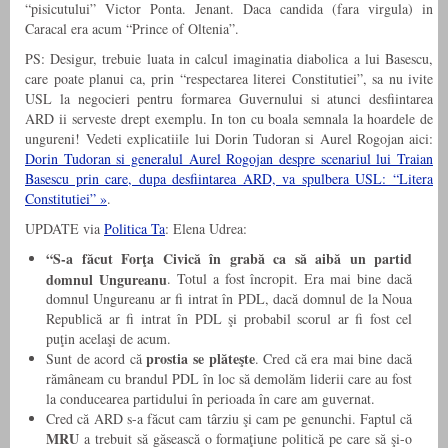
“pisicutului” Victor Ponta. Jenant. Daca candida (fara virgula) in
Caracal era acum “Prince of Oltenia”.
PS: Desigur, trebuie luata in calcul imaginatia diabolica a lui Basescu,
care poate planui ca, prin “respectarea literei Constitutiei”, sa nu ivite
USL la negocieri pentru formarea Guvernului si atunci desfiintarea
ARD ii serveste drept exemplu. In ton cu boala semnala la hoardele de
ungureni! Vedeti explicatiile lui Dorin Tudoran si Aurel Rogojan aici:
Dorin Tudoran si generalul Aurel Rogojan despre scenariul lui Traian
Basescu prin care, dupa desfiintarea ARD, va spulbera USL: “Litera
Constitutiei” »
.
UPDATE via
Politica Ta
: Elena Udrea:
“S-a făcut Forţa Civică în grabă ca să aibă un partid
domnul Ungureanu
. Totul a fost încropit. Era mai bine dacă
domnul Ungureanu ar fi intrat în PDL, dacă domnul de la Noua
Republică ar fi intrat în PDL şi probabil scorul ar fi fost cel
puţin acelaşi de acum.
prostia se plăteşte
Sunt de acord că
. Cred că era mai bine dacă
rămâneam cu brandul PDL în loc să demolăm liderii care au fost
la conducearea partidului în perioada în care am guvernat.
Cred că ARD s-a făcut cam târziu şi cam pe genunchi. Faptul că
MRU
a trebuit să găsească o formaţiune politică pe care să şi-o