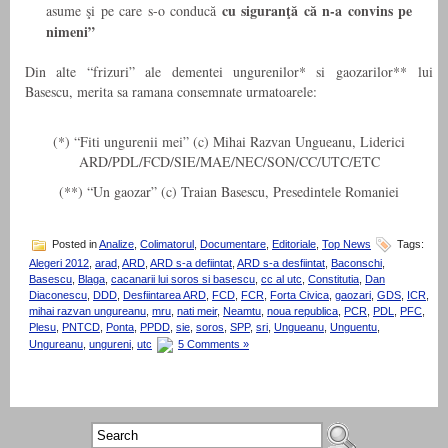
cu siguranţă că n-a convins pe
asume şi pe care s-o conducă
nimeni”
Din alte “frizuri” ale dementei ungurenilor* si gaozarilor** lui
Basescu, merita sa ramana consemnate urmatoarele:
(*) “Fiti ungurenii mei” (c) Mihai Razvan Ungueanu, Liderici
ARD/PDL/FCD/SIE/MAE/NEC/SON/CC/UTC/ETC
(**) “Un gaozar” (c) Traian Basescu, Presedintele Romaniei
Posted in
Analize
,
Colimatorul
,
Documentare
,
Editoriale
,
Top News
Tags:
Alegeri 2012
,
arad
,
ARD
,
ARD s-a defiintat
,
ARD s-a desfiintat
,
Baconschi
,
Basescu
,
Blaga
,
cacanarii lui soros si basescu
,
cc al utc
,
Constitutia
,
Dan
Diaconescu
,
DDD
,
Desfiintarea ARD
,
FCD
,
FCR
,
Forta Civica
,
gaozari
,
GDS
,
ICR
,
mihai razvan ungureanu
,
mru
,
nati meir
,
Neamtu
,
noua republica
,
PCR
,
PDL
,
PFC
,
Plesu
,
PNTCD
,
Ponta
,
PPDD
,
sie
,
soros
,
SPP
,
sri
,
Ungueanu
,
Unguentu
,
Ungureanu
,
ungureni
,
utc
5 Comments »