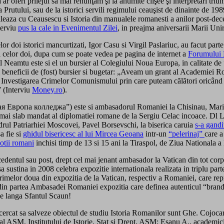
a ar oferi prilejul să mai renunţăm şi la anumite clişee şi interpretări tri
ta Prutului, sau de la istorici servili regimului ceauşist de dinainte de
eaza cu Ceausescu si Istoria din manualele romanesti a anilor post-decem
terviu
pus la cale in Evenimentul Zilei
, in preajma aniversarii Marii Uni
lor doi istorici mancurtizati, Igor Casu si Virgil Paslariuc, au facut pa
l celor doi, dupa cum se poate vedea pe pagina de internet a
Forumului 
Neamtu este si el un bursier al Colegiului Noua Europa, in calitate de 
lui beneficii de (fost) bursier si bugetar: „Aveam un grant al Academiei R
u Investigarea Crimelor Comunismului prin care puteam călători oricând 
” (Interviu
Money.ro
).
я Европа колледжа”) este si ambasadorul Romaniei la Chisinau, Mariu
l mai slab mandat al diplomatiei romane de la Sergiu Celac incoace. Dl
drul Patriarhiei Moscovei, Pavel Borsevschi, la biserica caruia
s-a gandi
a fie si
ghidul bisericesc al lui Mircea Geoana
intr-un
“pelerinaj”
care a
iotii romani
inchisi timp de 13 si 15 ani la Tiraspol, de Ziua Nationala a 
recedentul sau post, drept cel mai jenant ambasador la Vatican din tot co
sa sustina in 2008 celebra expozitie internationala realizata in triplu 
primelor doua din expozitia de la Vatican, respectiv a Romaniei, care re
 din partea Ambasadei Romaniei expozitia care definea autenticul “brand”
e langa Sfantul Scaun!
rcat sa salveze obiectul de studiu Istoria Romanilor sunt Ghe. Cojocaru, d
M, Institutului de Istorie, Stat şi Drept, AŞM; Eşanu A., academician, 