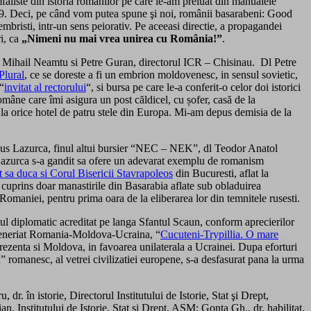
umfaliste din istoria românilor pe care le-am preluat din manualele
 1989. Deci, pe când vom putea spune şi noi, românii basarabeni: Good
bristi, intr-un sens peiorativ. Pe aceeasi directie, a propagandei
ri, ca
„Nimeni nu mai vrea unirea cu România!”
.
rte Mihail Neamtu si Petre Guran, directorul ICR – Chisinau. Dl Petre
Plural
, ce se doreste a fi un embrion moldovenesc, in sensul sovietic,
“
invitat al rectorului
“, si bursa pe care le-a conferit-o celor doi istorici
omâne care îmi asigura un post căldicel, cu șofer, casă de la
la orice hotel de patru stele din Europa. Mi‑am depus demisia de la
s Lazurca, finul altui bursier “NEC – NEK”, dl Teodor Anatol
 Lazurca s-a gandit sa ofere un adevarat exemplu de romanism
t sa duca si Corul Bisericii Stavrapoleos
din Bucuresti, aflat la
 cuprins doar manastirile din Basarabia aflate sub obladuirea
Romaniei, pentru prima oara de la eliberarea lor din temnitele rusesti.
rpul diplomatic acreditat pe langa Sfantul Scaun, conform aprecierilor
parteneriat Romania-Moldova-Ucraina, “
Cucuteni-Trypillia. O mare
prezenta si Moldova, in favoarea unilaterala a Ucrainei. Dupa eforturi
 romanesc, al vetrei civilizatiei europene, s-a desfasurat pana la urma
r. în istorie, Directorul Institutului de Istorie, Stat şi Drept,
Institutului de Istorie, Stat şi Drept, AŞM; Gonţa Gh., dr. habilitat,