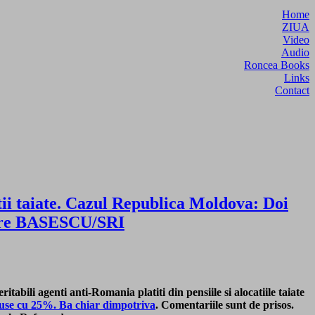
Home
ZIUA
Video
Audio
Roncea Books
Links
Contact
tii taiate. Cazul Republica Moldova: Doi
atre BASESCU/SRI
itabili agenti anti-Romania platiti din pensiile si alocatiile taiate
reduse cu 25%. Ba chiar dimpotriva
. Comentariile sunt de prisos.