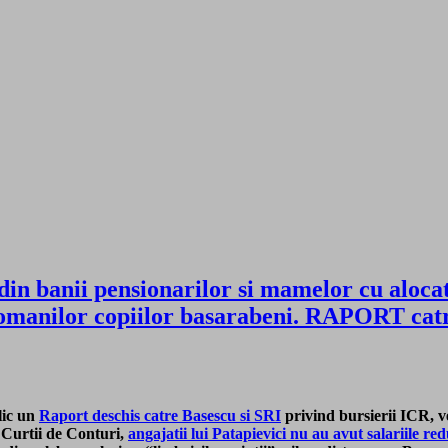
 din banii pensionarilor si mamelor cu aloca
i Romanilor copiilor basarabeni. RAPORT c
lic un
Raport deschis catre Basescu si SRI
privind bursierii ICR, ver
 Curtii de Conturi,
angajatii lui Patapievici nu au avut salariile 