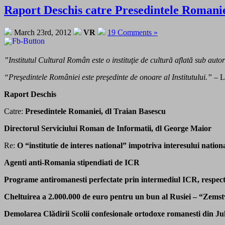
Raport Deschis catre Presedintele Romaniei
March 23rd, 2012
VR
19 Comments »
”Institutul Cultural Român este o instituţie de cultură aflată sub auto
“Preşedintele României este preşedinte de onoare al Institutului.”
– L
Raport Deschis
Catre:
Presedintele Romaniei, dl Traian Basescu
Directorul Serviciului Roman de Informatii, dl George Maior
Re:
O “institutie de interes national” impotriva interesului nation
Agenti anti-Romania stipendiati de ICR
Programe antiromanesti perfectate prin intermediul ICR, respec
Cheltuirea a 2.000.000 de euro pentru un bun
al Rusiei – “Zemst
Demolarea Clădirii Scolii confesionale ortodoxe romanesti din J