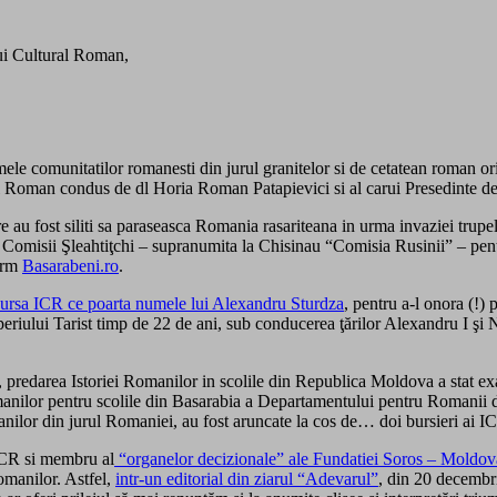
ui Cultural Roman,
mele comunitatilor romanesti din jurul granitelor si de cetatean roman ori
tural Roman condus de dl Horia Roman Patapievici si al carui Presedinte 
re au fost siliti sa paraseasca Romania rasariteana in urma invaziei trup
 Comisii Şleahtiţchi – supranumita la Chisinau “Comisia Rusinii” – pent
form
Basarabeni.ro
.
ursa ICR ce poarta numele lui Alexandru Sturdza
, pentru a-l onora (!)
riului Tarist timp de 22 de ani, sub conducerea ţărilor Alexandru I şi Nico
predarea Istoriei Romanilor in scolile din Republica Moldova a stat exact
Romanilor pentru scolile din Basarabia a Departamentului pentru Romanii 
manilor din jurul Romaniei, au fost aruncate la cos de… doi bursieri ai I
 ICR si membru al
“organelor decizionale” ale Fundatiei Soros – Moldov
Romanilor. Astfel,
intr-un editorial din ziarul “Adevarul”
, din 20 decembr