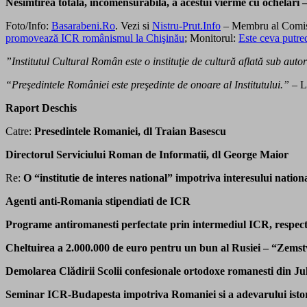
Nesimtirea totala, incomensurabila, a acestui vierme cu ochelari –
Foto/Info:
Basarabeni.Ro
. Vezi si
Nistru-Prut.Info
– Membru al Comis
promovează ICR românismul la Chişinău
; Monitorul:
Este ceva putre
”Institutul Cultural Român este o instituţie de cultură aflată sub auto
“Preşedintele României este preşedinte de onoare al Institutului.”
– L
Raport Deschis
Catre:
Presedintele Romaniei, dl Traian Basescu
Directorul Serviciului Roman de Informatii, dl George Maior
Re:
O “institutie de interes national” impotriva interesului nation
Agenti anti-Romania stipendiati de ICR
Programe antiromanesti perfectate prin intermediul ICR, respec
Cheltuirea a 2.000.000 de euro pentru un bun
al Rusiei – “Zemst
Demolarea Clădirii Scolii confesionale ortodoxe romanesti din J
Seminar ICR-Budapesta impotriva Romaniei si a adevarului istor