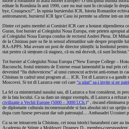
istorie a românilor în afara istoriei Europei? O disciplină numită Istori
editate în România în anii 1990, care nu mai sunt în circulaţie în drep
bye, Ceauşescu?”. In opinia bursierului ICR, Istoria Romanilor echival
antiromanesti, bursierul ICR Igor Casu isi permite sa afirme intr-un in
Dintre cei patru membri ai Comisiei ICR care a hotarat stipendierea ce
Guran, fost bursier al Colegiului Noua Europa, este prieten apropiat a
al Colegiului Noua Europa condus de rectorul Andrei Plesu. Dl Mihail 
de la Chisinau pare sa fie in sensul afirmatiilor sale despre propriile 
RA‑APPS. Mai aveam un post de director științific la Institutul pentr
stat pentru că simțeam că stagnez, că nu mă dezvolt, că sunt închistat.
Tot bursier al Colegiului Noua Europa (“New Europe College – Нова
Baconschi, fostul ministru de Externe esuat lamentabil la mal prin ce
devenind “fiu duhovnicesc” al unui cunoscut activist anti-roman in ca
Chisinau in cadrul unui program al… ICR. Tot dl Lazurca s-a gandit s
Moscovei. Si tot dl Lazurca este cel care
“a uitat” sa-i invite si pe patr
La fel ca ministeriatul nasului sau, dl Lazurca a fost considerat, in p
de la fata locului. Ca sa dam un singur exemplu, dl Lazurca a refuzat 
civilizaţie a Vechii Europe (5000 – 3000 î.Ch.)
” , riscand eliminarea 
de diplomatie culturala incomensurabile si fara absolut nici un sprijin
dupa cum fusese prevazut dar sub patronajul… Ambasadei Ucrainei p
Ca sa ne intoarcem la Chisinau, cei noua istorici basarabeni care au ince
Academia de Ştiinte a Moldovei; Dragnev D., membru-corespondent al AŞ