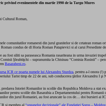
ic privind evenimentele din martie 1990 de la Targu Mures
ui Cultural Roman,
mele comunitatilor romanesti din jurul granitelor si de cetatean roman ori
tural Roman condus de dl Horia Roman Patapievici si al carui Presedinte 
re au fost siliti sa paraseasca Romania rasariteana in urma invaziei trup
 Comisii Şleahtiţchi – supranumita la Chisinau “Comisia Rusinii” – pent
form
Basarabeni.ro
.
ursa ICR ce poarta numele lui Alexandru Sturdza
, pentru a-l onora (!)
riului Tarist timp de 22 de ani, sub conducerea ţărilor Alexandru I şi Nico
predarea Istoriei Romanilor in scolile din Republica Moldova a stat exact
Romanilor pentru scolile din Basarabia a Departamentului pentru Romanii 
manilor din jurul Romaniei, au fost aruncate la cos de… doi bursieri ai I
 ICR si membru al
“organelor decizionale” ale Fundatiei Soros – Moldov