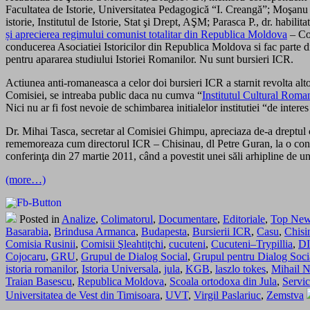
Facultatea de Istorie, Universitatea Pedagogică “I. Creangă”; Moşanu A
istorie, Institutul de Istorie, Stat şi Drept, AŞM; Parasca P., dr. habilit
și aprecierea regimului comunist totalitar din Republica Moldova
– Co
conducerea Asociatiei Istoricilor din Republica Moldova si fac parte 
pentru apararea studiului Istoriei Romanilor. Nu sunt bursieri ICR.
Actiunea anti-romaneasca a celor doi bursieri ICR a starnit revolta al
Comisiei, se intreaba public daca nu cumva “
Institutul Cultural Roma
Nici nu ar fi fost nevoie de schimbarea initialelor institutiei “de intere
Dr. Mihai Tasca, secretar al Comisiei Ghimpu, apreciaza de-a dreptul
rememoreaza cum directorul ICR – Chisinau, dl Petre Guran, la o confer
conferinţa din 27 martie 2011, când a povestit unei săli arhipline de u
(more…)
Posted in
Analize
,
Colimatorul
,
Documentare
,
Editoriale
,
Top Ne
Basarabia
,
Brindusa Armanca
,
Budapesta
,
Bursierii ICR
,
Casu
,
Chisi
Comisia Rusinii
,
Comisii Şleahtiţchi
,
cucuteni
,
Cucuteni–Trypillia
,
D
Cojocaru
,
GRU
,
Grupul de Dialog Social
,
Grupul pentru Dialog Soci
istoria romanilor
,
Istoria Universala
,
jula
,
KGB
,
laszlo tokes
,
Mihail 
Traian Basescu
,
Republica Moldova
,
Scoala ortodoxa din Jula
,
Servic
Universitatea de Vest din Timisoara
,
UVT
,
Virgil Paslariuc
,
Zemstva