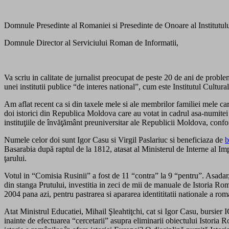
Domnule Presedinte al Romaniei si Presedinte de Onoare al Institutul
Domnule Director al Serviciului Roman de Informatii,
Va scriu in calitate de jurnalist preocupat de peste 20 de ani de proble
unei institutii publice “de interes national”, cum este Institutul Cul
Am aflat recent ca si din taxele mele si ale membrilor familiei mele ca
doi istorici din Republica Moldova care au votat in cadrul asa-numitei
instituţiile de învăţământ preuniversitar ale Republicii Moldova, con
Numele celor doi sunt Igor Casu si Virgil Paslariuc si beneficiaza de
b
Basarabia după raptul de la 1812, atasat al Ministerul de Interne al Impe
ţarului.
Votul in “Comisia Rusinii” a fost de 11 “contra” la 9 “pentru”. Asadar, 
din stanga Prutului, investitia in zeci de mii de manuale de Istoria 
2004 pana azi, pentru pastrarea si apararea identititatii nationale a ro
Atat Ministrul Educatiei, Mihail Şleahtiţchi, cat si Igor Casu, bursier
inainte de efectuarea “cercetarii” asupra eliminarii obiectului Istoria 