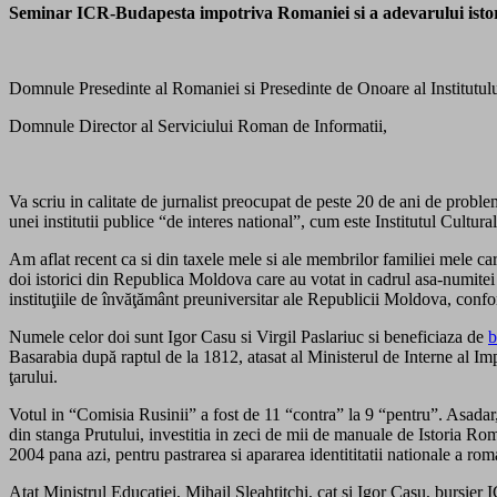
Seminar ICR-Budapesta impotriva Romaniei si a adevarului istor
Domnule Presedinte al Romaniei si Presedinte de Onoare al Institutul
Domnule Director al Serviciului Roman de Informatii,
Va scriu in calitate de jurnalist preocupat de peste 20 de ani de proble
unei institutii publice “de interes national”, cum este Institutul Cul
Am aflat recent ca si din taxele mele si ale membrilor familiei mele ca
doi istorici din Republica Moldova care au votat in cadrul asa-numitei
instituţiile de învăţământ preuniversitar ale Republicii Moldova, con
Numele celor doi sunt Igor Casu si Virgil Paslariuc si beneficiaza de
b
Basarabia după raptul de la 1812, atasat al Ministerul de Interne al Impe
ţarului.
Votul in “Comisia Rusinii” a fost de 11 “contra” la 9 “pentru”. Asadar, 
din stanga Prutului, investitia in zeci de mii de manuale de Istoria 
2004 pana azi, pentru pastrarea si apararea identititatii nationale a ro
Atat Ministrul Educatiei, Mihail Şleahtiţchi, cat si Igor Casu, bursier