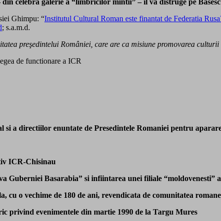
 din celebra galerie a “limbricilor mintii” – il va distruge pe Base
iei Ghimpu: “
Institutul Cultural Roman este finantat de Federatia Rusa
d
; s.a.m.d.
ritatea preşedintelui României, care are ca misiune promovarea culturii ş
egea de functionare a ICR
al si a directiilor enuntate de Presedintele Romaniei pentru apararea
tiv ICR-Chisinau
va Guberniei Basarabia” si infiintarea unei filiale “moldovenesti”
ula, cu o vechime de 180 de ani, revendicata de comunitatea roma
ic privind evenimentele din martie 1990 de la Targu Mures