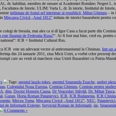
l., dr. habilitat, membru de onoare al Academiei Române; Negrei I., isto
at, Facultatea de Istorie, ULIM; Varta I., dr. în istorie, Institutul de Ist
misie
infiintata de fostul sef interimar al republicii, Mihai Ghimpu
– in 
din
Mişcarea Civică „Anul 1812”
initiata de istorici basarabeni pentru 
tor colegi de breasla, mai ales ca si dl Igor Casu a facut parte din Comi
n este finantat de Federatia Rusa?
“. Ar fi fost mai bine, cred eu, pentru
s national”: ICR = Institutul Cultural Rus.
 ca ICR este un adevarat vector al antiromanismul la Chisinau.
Intr-un 
inţa din 24 ianuarie 2011, ziua Micii Uniri, a vorbit celor prezenţi de
nionişti care au venit să marcheze ziua Unirii Basarabiei cu Patria-Mamă
ws
Tags:
agentul laszlo tokes
,
agentul Smaranda Enache
,
andrei ples
nau
,
Colegiului Noua Europa
,
Comisia Ghimpu
,
Comisia pentru studier
IA
,
dim
,
Doctor Honoris Causa
,
Dr Veaceslav Stăvilă
,
Dr. Mihai Tasca
al
,
Guran
,
Horia Roman Patapievici
,
ICR
,
ICR Budapesta
,
ICR Chisin
Neamtu
,
Mircea Toma
,
Mişcarea Civică „Anul 1812”
,
NEC
,
Patapievici
iul de Informatii Externe
,
Serviciul Roman de Informatii
,
sie
,
Smaranda
6 Comments »