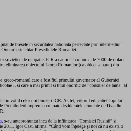
pilat de bresele in securitatea nationala perfectate prin intermediul
de Onoare este chiar Presedintele Romaniei.
elor sovietice de ocupatie, ICR a cadorisit cu burse de 7000 de dolari
ru eliminarea obiectului Istoria Romanilor (ca obiect separat) din
 pe greco-romanul care a fost fiul primului guvernator al Guberniei
lae I, si care a mai primit si titlul onorific de “consilier de taină” al
 in votul celor doi bursieri ICR. Astfel, viitorul educatiei copiilor
de Pretutindeni impreuna cu toate dezideratele enuntate de Dvs din
CR.
a
, s-au antepronuntat inca de la infiintarea “Comisiei Rusinii” si
ie 2011, Igor Casu afirma: “Când vom înţelege şi noi că nu există o