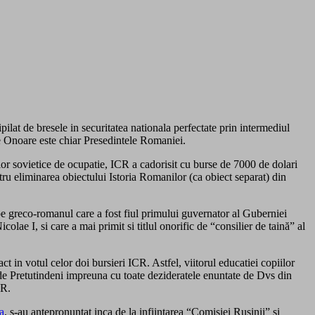
pilat de bresele in securitatea nationala perfectate prin intermediul
de Onoare este chiar Presedintele Romaniei.
elor sovietice de ocupatie, ICR a cadorisit cu burse de 7000 de dolari
ru eliminarea obiectului Istoria Romanilor (ca obiect separat) din
 pe greco-romanul care a fost fiul primului guvernator al Guberniei
lae I, si care a mai primit si titlul onorific de “consilier de taină” al
 in votul celor doi bursieri ICR. Astfel, viitorul educatiei copiilor
de Pretutindeni impreuna cu toate dezideratele enuntate de Dvs din
CR.
a
, s-au antepronuntat inca de la infiintarea “Comisiei Rusinii” si