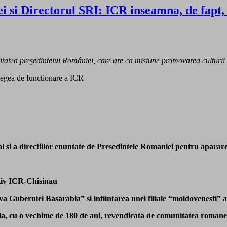
 si Directorul SRI: ICR inseamna, de fapt, 
ritatea preşedintelui României, care are ca misiune promovarea culturii ş
egea de functionare a ICR
al si a directiilor enuntate de Presedintele Romaniei pentru apararea
tiv ICR-Chisinau
va Guberniei Basarabia” si infiintarea unei filiale “moldovenesti”
ula, cu o vechime de 180 de ani, revendicata de comunitatea roma