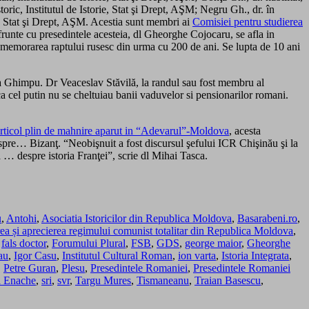
ric, Institutul de Istorie, Stat şi Drept, AŞM; Negru Gh., dr. în
orie, Stat şi Drept, AŞM. Acestia sunt membri ai
Comisiei pentru studierea
frunte cu presedintele acesteia, dl Gheorghe Cojocaru, se afla in
comemorarea raptului rusesc din urma cu 200 de ani. Se lupta de 10 ani
sia Ghimpu. Dr Veaceslav Stăvilă, la randul sau fost membru al
 ca cel putin nu se cheltuiau banii vaduvelor si pensionarilor romani.
articol plin de mahnire aparut in “Adevarul”-Moldova
, acesta
spre… Bizanţ. “Neobişnuit a fost discursul şefului ICR Chişinău şi la
 … despre istoria Franţei”, scrie dl Mihai Tasca.
u
,
Antohi
,
Asociatia Istoricilor din Republica Moldova
,
Basarabeni.ro
,
ea și aprecierea regimului comunist totalitar din Republica Moldova
,
,
fals doctor
,
Forumului Plural
,
FSB
,
GDS
,
george maior
,
Gheorghe
au
,
Igor Casu
,
Institutul Cultural Roman
,
ion varta
,
Istoria Integrata
,
,
Petre Guran
,
Plesu
,
Presedintele Romaniei
,
Presedintele Romaniei
 Enache
,
sri
,
svr
,
Targu Mures
,
Tismaneanu
,
Traian Basescu
,