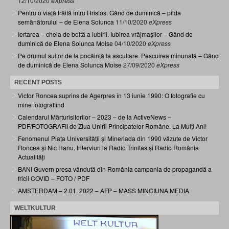
12/10/2020
eXpress
Pentru o viață trăită întru Hristos. Gând de duminică – pilda
semănătorului – de Elena Solunca
11/10/2020
eXpress
Iertarea – cheia de boltă a iubirii. Iubirea vrăjmașilor – Gând de
duminică de Elena Solunca Moise
04/10/2020
eXpress
Pe drumul suitor de la pocăință la ascultare. Pescuirea minunată – Gând
de duminică de Elena Solunca Moise
27/09/2020
eXpress
RECENT POSTS
Victor Roncea suprins de Agerpres în 13 iunie 1990: O fotografie cu
mine fotografiind
Calendarul Mărturisitorilor – 2023 – de la ActiveNews –
PDF/FOTOGRAFII de Ziua Unirii Principatelor Române. La Mulți Ani!
Fenomenul Piața Universității și Mineriada din 1990 văzute de Victor
Roncea și Nic Hanu. Interviuri la Radio Trinitas și Radio România
Actualități
BANI Guvern presa vândută din România campania de propagandă a
fricii COVID – FOTO / PDF
AMSTERDAM – 2.01. 2022 – AFP – MASS MINCIUNA MEDIA
WELTKULTUR