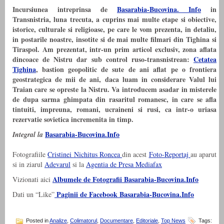
Incursiunea intreprinsa de
Basarabia-Bucovina. Info
in
Transnistria, luna trecuta, a cuprins mai multe etape si obiective,
istorice, culturale si religioase, pe care le vom prezenta, in detaliu,
in postarile noastre, insotite si de mai multe filmari din Tighina si
Tiraspol. Am prezentat, intr-un prim articol exclusiv, zona aflata
dincoace de Nistru dar sub control ruso-transnistrean:
Cetatea
Tighina
, bastion geopolitic de sute de ani aflat pe o frontiera
geostrategica de mii de ani, daca luam in considerare Valul lui
Traian care se opreste la Nistru. Va introducem asadar in misterele
de dupa sarma ghimpata din rasaritul romanesc, in care se afla
tintuiti, impreuna, romani, ucraineni si rusi, ca intr-o uriasa
rezervatie sovietica incremenita in timp.
Basarabia-Bucovina.Info
Integral la
Fotografiile
Cristinei Nichitus Roncea
din acest
Foto-Reportaj
au aparut
si in ziarul
Adevarul
si la
Agentia de Presa Mediafax
Albumele de Fotografii Basarabia-Bucovina.Info
Vizionati aici
Paginii de Facebook Basarabia-Bucovina.Info
Dati un “Like”
Posted in
Analize
,
Colimatorul
,
Documentare
,
Editoriale
,
Top News
Tags: