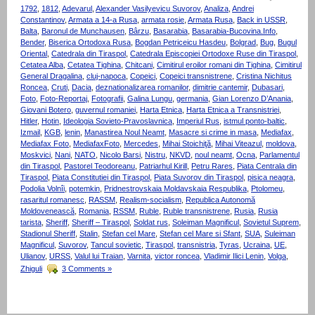
1792
,
1812
,
Adevarul
,
Alexander Vasilyevicu Suvorov
,
Analiza
,
Andrei
Constantinov
,
Armata a 14-a Rusa
,
armata rosie
,
Armata Rusa
,
Back in USSR
,
Balta
,
Baronul de Munchausen
,
Bârzu
,
Basarabia
,
Basarabia-Bucovina.Info
,
Bender
,
Biserica Ortodoxa Rusa
,
Bogdan Petriceicu Hasdeu
,
Bolgrad
,
Bug
,
Bugul
Oriental
,
Catedrala din Tiraspol
,
Catedrala Episcopiei Ortodoxe Ruse din Tiraspol
,
Cetatea Alba
,
Cetatea Tighina
,
Chitcani
,
Cimitirul eroilor romani din Tighina
,
Cimitirul
General Dragalina
,
cluj-napoca
,
Copeici
,
Copeici transnistrene
,
Cristina Nichitus
Roncea
,
Cruti
,
Dacia
,
deznationalizarea romanilor
,
dimitrie cantemir
,
Dubasari
,
Foto
,
Foto-Reportaj
,
Fotografii
,
Galina Lungu
,
germania
,
Gian Lorenzo D’Anania
,
Giovani Botero
,
guvernul romaniei
,
Harta Etnica
,
Harta Etnica a Transnistriei
,
Hitler
,
Hotin
,
Ideologia Sovieto-Pravoslavnica
,
Imperiul Rus
,
istmul ponto-baltic
,
Izmail
,
KGB
,
lenin
,
Manastirea Noul Neamt
,
Masacre si crime in masa
,
Mediafax
,
Mediafax Foto
,
MediafaxFoto
,
Mercedes
,
Mihai Stoichiţă
,
Mihai Viteazul
,
moldova
,
Moskvici
,
Nani
,
NATO
,
Nicolo Barsi
,
Nistru
,
NKVD
,
noul neamt
,
Ocna
,
Parlamentul
din Tiraspol
,
Pastorel Teodoreanu
,
Patriarhul Kirill
,
Petru Rares
,
Piata Centrala din
Tiraspol
,
Piata Constitutiei din Tiraspol
,
Piata Suvorov din Tiraspol
,
pisica neagra
,
Podolia Volnîi
,
potemkin
,
Pridnestrovskaia Moldavskaia Respublika
,
Ptolomeu
,
rasaritul romanesc
,
RASSM
,
Realism-socialism
,
Republica Autonomă
Moldovenească
,
Romania
,
RSSM
,
Ruble
,
Ruble transnistrene
,
Rusia
,
Rusia
tarista
,
Sheriff
,
Sheriff – Tiraspol
,
Soldat rus
,
Soleiman Magnificul
,
Sovietul Suprem
,
Stadionul Sheriff
,
Stalin
,
Stefan cel Mare
,
Stefan cel Mare si Sfant
,
SUA
,
Suleiman
Magnificul
,
Suvorov
,
Tancul sovietic
,
Tiraspol
,
transnistria
,
Tyras
,
Ucraina
,
UE
,
Ulianov
,
URSS
,
Valul lui Traian
,
Varnita
,
victor roncea
,
Vladimir Ilici Lenin
,
Volga
,
Zhiguli
3 Comments »