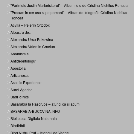
"Parintele Justin Marturisitorul" – Album foto de Cristina Nichitus Roncea
"Precum in cer asa si pe pamant" – Album de fotografie Cristina Nichitus
Roncea
Acvila – Pelerin Ortodox
Albastru de…
Alexandru Ursu-Bukowina
Alexandru Valentin Craciun
Anomismia
Antideontologu'
Apostolia
Artizanescu
Ascetic Experience
Aurel Agache
BadPolitics
Basarabia la Rascruce – atunci ca si acum
BASARABIA-BUCOVINA.INFO
Biblioteca Digitala Nationala
Bindiribli
Blog Nistru Prut – Istoricul de Veghe