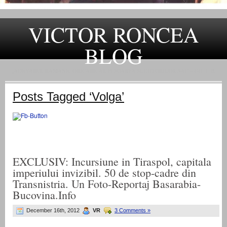
VICTOR RONCEA
BLOG
„ADEVARUL RAMANE, ORICARE AR FI SOARTA SLUJITORILOR SAI" – GH. I. B.
Posts Tagged ‘Volga’
EXCLUSIV: Incursiune in Tiraspol, capitala
imperiului invizibil. 50 de stop-cadre din
Transnistria. Un Foto-Reportaj Basarabia-
Bucovina.Info
December 16th, 2012
VR
3 Comments »