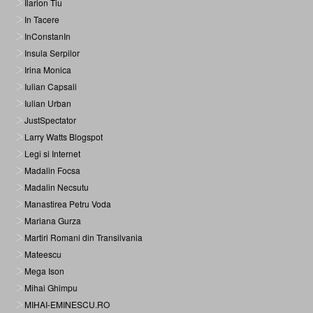
Ilarion Tiu
In Tacere
InConstanIn
Insula Serpilor
Irina Monica
Iulian Capsali
Iulian Urban
JustSpectator
Larry Watts Blogspot
Legi si Internet
Madalin Focsa
Madalin Necsutu
Manastirea Petru Voda
Mariana Gurza
Martiri Romani din Transilvania
Mateescu
Mega Ison
Mihai Ghimpu
MIHAI-EMINESCU.RO