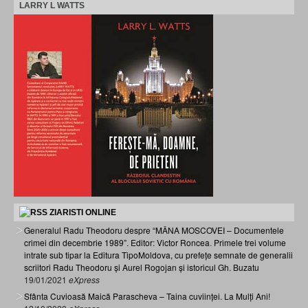
LARRY L WATTS
ZIARISTI ONLINE
Generalul Radu Theodoru despre “MÂNA MOSCOVEI – Documentele
crimei din decembrie 1989”. Editor: Victor Roncea. Primele trei volume
intrate sub tipar la Editura TipoMoldova, cu prefețe semnate de generalii
scriitori Radu Theodoru și Aurel Rogojan și istoricul Gh. Buzatu
19/01/2021
eXpress
Sfânta Cuvioasă Maică Parascheva – Taina cuviinței. La Mulți Ani!