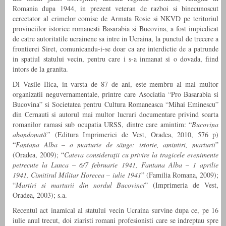
Romania dupa 1944, in prezent veteran de razboi si binecunoscut
cercetator al crimelor comise de Armata Rosie si NKVD pe teritoriul
provinciilor istorice romanesti Basarabia si Bucovina, a fost impiedicat
de catre autoritatile ucrainene sa intre in Ucraina, la punctul de trecere a
frontierei Siret, comunicandu-i-se doar ca are interdictie de a patrunde
in spatiul statului vecin, pentru care i s-a inmanat si o dovada, fiind
intors de la granita.
Dl Vasile Ilica, in varsta de 87 de ani, este membru al mai multor
organizatii neguvernamentale, printre care Asociatia “Pro Basarabia si
Bucovina” si Societatea pentru Cultura Romaneasca “Mihai Eminescu”
din Cernauti si autorul mai multor lucrari documentare privind soarta
romanilor ramasi sub ocupatia URSS, dintre care amintim: “
Bucovina
abandonată”
(Editura Imprimeriei de Vest, Oradea, 2010, 576 p)
“
Fantana Alba – o marturie de sânge: istorie, amintiri, marturii
”
(Oradea, 2009); “
Cateva consideraţii cu privire la tragicele evenimente
petrecute la Lunca – 6/7 februarie 1941, Fantana Alba – 1 aprilie
1941, Cimitirul Militar Horecea – iulie 1941
” (Familia Romana, 2009);
“
Martiri si marturii din nordul Bucovinei
” (Imprimeria de Vest,
Oradea, 2003); s.a.
Recentul act inamical al statului vecin Ucraina survine dupa ce, pe 16
iulie anul trecut, doi ziaristi romani profesionisti care se indreptau spre