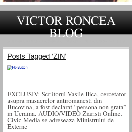
VICTOR RONCEA
BLOG
„ADEVARUL RAMANE, ORICARE AR FI SOARTA SLUJITORILOR SAI" – GH. I. B.
Posts Tagged ‘ZIN’
EXCLUSIV: Scriitorul Vasile Ilica, cercetator
asupra masacrelor antiromanesti din
Bucovina, a fost declarat “persona non grata”
in Ucraina. AUDIO/VIDEO Ziaristi Online.
Civic Media se adreseaza Ministrului de
Externe