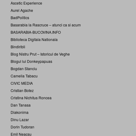
Ascetic Experience
Aurel Agache
BadPolitics
Basarabia la Rascruce – atunci ca si acum
BASARABIA-BUCOVINA.INFO
Biblioteca Digitala Nationala
Bindiribli
Blog Nistru Prut – Istoricul de Veghe
Blogul lui Donkeypapuas
Bogdan Stanciu
Camelia Tabacu
CIVIC MEDIA
Cristian Botez
Cristina Nichitus Roncea
Dan Tanasa
Diakonima
Dinu Lazar
Dorin Tudoran
Emil Neacsu