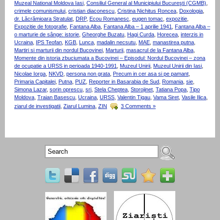
Muzeal National Moldova Iasi
,
Consiliul General al Municipiului Bucureşti (CGMB)
,
crimele comunismului
,
cristian diaconescu
,
Cristina Nichitus Roncea
,
Doxologia
,
dr. Lăcrămioara Stratulat
,
DRP
,
Ecou Romanesc
,
eugen tomac
,
expozitie
,
Expozitie de fotografie
,
Fantana Alba
,
Fantana Alba – 1 aprilie 1941
,
Fantana Alba –
o marturie de sânge: istorie
,
Gheorghe Buzatu
,
Hagi Curda
,
Horecea
,
interzis in
Ucraina
,
IPS Teofan
,
KGB
,
Lunca
,
madalin necsutu
,
MAE
,
manastirea putna
,
Martiri si marturii din nordul Bucovinei
,
Marturii
,
masacrul de la Fantana Alba
,
Momente din istoria zbuciumata a Bucovinei – Episodul: Nordul Bucovinei – zona
de ocupatie a URSS in perioada 1940-1991
,
Muzeul Unirii
,
Muzeul Unirii din Iasi
,
Nicolae Iorga
,
NKVD
,
persona non grata
,
Precum in cer asa si pe pamant
,
Primaria Capitalei
,
Putna
,
PUZ
,
Reporter in Basarabia de Sud
,
Romania
,
sie
,
Simona Lazar
,
sorin oprescu
,
sri
,
Stela Cheptea
,
Storojinet
,
Tatiana Popa
,
Tipo
Moldova
,
Traian Basescu
,
Ucraina
,
URSS
,
Valentin Tigau
,
Vama Siret
,
Vasile Ilica
,
ziarul de investigatii
,
Ziarul Lumina
,
ZIN
3 Comments »