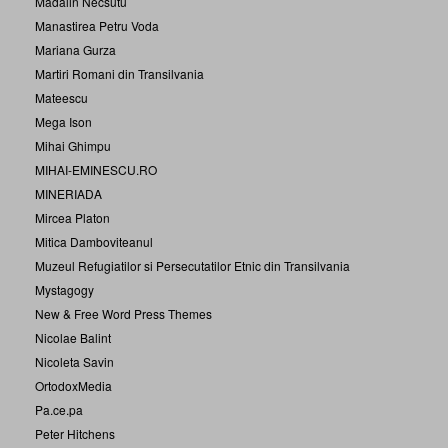
Madalin Necsutu
Manastirea Petru Voda
Mariana Gurza
Martiri Romani din Transilvania
Mateescu
Mega Ison
Mihai Ghimpu
MIHAI-EMINESCU.RO
MINERIADA
Mircea Platon
Mitica Damboviteanul
Muzeul Refugiatilor si Persecutatilor Etnic din Transilvania
Mystagogy
New & Free Word Press Themes
Nicolae Balint
Nicoleta Savin
OrtodoxMedia
Pa.ce.pa
Peter Hitchens