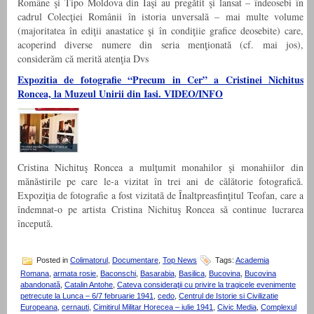
Române şi Tipo Moldova din Iaşi au pregătit şi lansat – îndeosebi în
cadrul Colecţiei Românii în istoria unversală – mai multe volume
(majoritatea în ediţii anastatice şi în condiţiie grafice deosebite) care,
acoperind diverse numere din seria menţionată (cf. mai jos),
considerăm că merită atenţia Dvs
Expozitia de fotografie “Precum in Cer” a Cristinei Nichitus
Roncea, la Muzeul Unirii din Iasi. VIDEO/INFO
Cristina Nichituş Roncea a mulţumit monahilor şi monahiilor din
mănăstirile pe care le-a vizitat în trei ani de călătorie fotografică.
Expoziţia de fotografie a fost vizitată de Înaltpreasfinţitul Teofan, care a
îndemnat-o pe artista Cristina Nichituş Roncea să continue lucrarea
începută.
Posted in
Colimatorul
,
Documentare
,
Top News
Tags:
Academia
Romana
,
armata rosie
,
Baconschi
,
Basarabia
,
Basilica
,
Bucovina
,
Bucovina
abandonată
,
Catalin Antohe
,
Cateva consideraţii cu privire la tragicele evenimente
petrecute la Lunca – 6/7 februarie 1941
,
cedo
,
Centrul de Istorie si Civilizatie
Europeana
,
cernauti
,
Cimitirul Militar Horecea – iulie 1941
,
Civic Media
,
Complexul