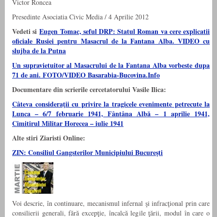
Victor Roncea
Presedinte Asociatia Civic Media / 4 Aprilie 2012
Vedeti si
Eugen Tomac, seful DRP: Statul Roman va cere explicatii
oficiale Rusiei pentru Masacrul de la Fantana Alba. VIDEO cu
slujba de la Putna
Un supravietuitor al Masacrului de la Fantana Alba vorbeste dupa
71 de ani. FOTO/VIDEO Basarabia-Bucovina.Info
Documentare din scrierile cercetatorului Vasile Ilica:
Câteva consideraţii cu privire la tragicele evenimente petrecute la
Lunca – 6/7 februarie 1941, Fântâna Albă – 1 aprilie 1941,
Cimitirul Militar Horecea – iulie 1941
Alte stiri Ziaristi Online:
ZIN: Consiliul Gangsterilor Municipiului Bucureşti
Voi descrie, în continuare, mecanismul infernal şi infracţional prin care
consilierii generali, fără excepţie, încalcă legile ţării, modul în care o