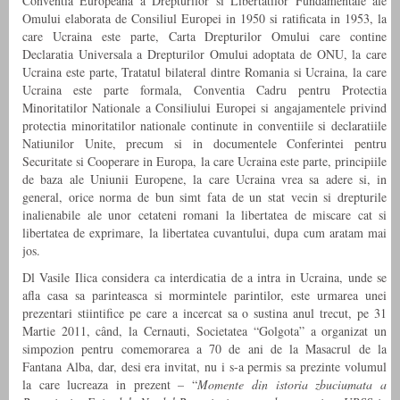
Conventia Europeana a Drepturilor si Libertatilor Fundamentale ale
Omului elaborata de Consiliul Europei in 1950 si ratificata in 1953, la
care Ucraina este parte, Carta Drepturilor Omului care contine
Declaratia Universala a Drepturilor Omului adoptata de ONU, la care
Ucraina este parte, Tratatul bilateral dintre Romania si Ucraina, la care
Ucraina este parte formala, Conventia Cadru pentru Protectia
Minoritatilor Nationale a Consiliului Europei si angajamentele privind
protectia minoritatilor nationale continute in conventiile si declaratiile
Natiunilor Unite, precum si in documentele Conferintei pentru
Securitate si Cooperare in Europa, la care Ucraina este parte, principiile
de baza ale Uniunii Europene, la care Ucraina vrea sa adere si, in
general, orice norma de bun simt fata de un stat vecin si drepturile
inalienabile ale unor cetateni romani la libertatea de miscare cat si
libertatea de exprimare, la libertatea cuvantului, dupa cum aratam mai
jos.
Dl Vasile Ilica considera ca interdicatia de a intra in Ucraina, unde se
afla casa sa parinteasca si mormintele parintilor, este urmarea unei
prezentari stiintifice pe care a incercat sa o sustina anul trecut, pe 31
Martie 2011, când, la Cernauti, Societatea “Golgota” a organizat un
simpozion pentru comemorarea a 70 de ani de la Masacrul de la
Fantana Alba, dar, desi era invitat, nu i s-a permis sa prezinte volumul
la care lucreaza in prezent – “
Momente din istoria zbuciumata a