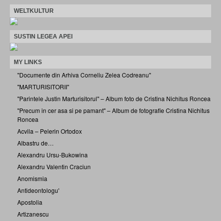
WELTKULTUR
SUSTIN LEGEA APEI
MY LINKS
"Documente din Arhiva Corneliu Zelea Codreanu"
"MARTURISITORII"
"Parintele Justin Marturisitorul" – Album foto de Cristina Nichitus Roncea
"Precum in cer asa si pe pamant" – Album de fotografie Cristina Nichitus
Roncea
Acvila – Pelerin Ortodox
Albastru de…
Alexandru Ursu-Bukowina
Alexandru Valentin Craciun
Anomismia
Antideontologu'
Apostolia
Artizanescu