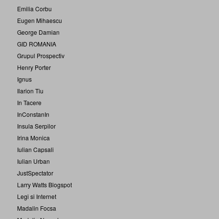
Emilia Corbu
Eugen Mihaescu
George Damian
GID ROMANIA
Grupul Prospectiv
Henry Porter
Ignus
Ilarion Tiu
In Tacere
InConstanIn
Insula Serpilor
Irina Monica
Iulian Capsali
Iulian Urban
JustSpectator
Larry Watts Blogspot
Legi si Internet
Madalin Focsa