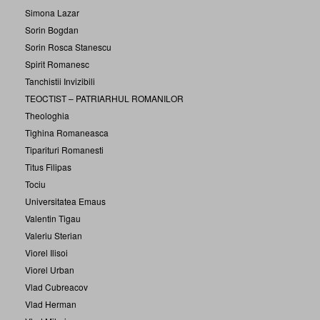
Simona Lazar
Sorin Bogdan
Sorin Rosca Stanescu
Spirit Romanesc
Tanchistii Invizibili
TEOCTIST – PATRIARHUL ROMANILOR
Theologhia
Tighina Romaneasca
Tiparituri Romanesti
Titus Filipas
Tociu
Universitatea Emaus
Valentin Tigau
Valeriu Sterian
Viorel Ilisoi
Viorel Urban
Vlad Cubreacov
Vlad Herman