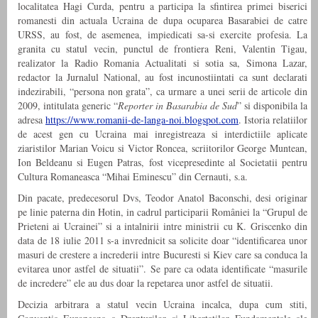
localitatea Hagi Curda, pentru a participa la sfintirea primei biserici
romanesti din actuala Ucraina de dupa ocuparea Basarabiei de catre
URSS, au fost, de asemenea, impiedicati sa-si exercite profesia. La
granita cu statul vecin, punctul de frontiera Reni, Valentin Tigau,
realizator la Radio Romania Actualitati si sotia sa, Simona Lazar,
redactor la Jurnalul National, au fost incunostiintati ca
sunt declarati
indezirabili, “persona non grata”, ca urmare a unei serii de articole din
2009, intitulata generic “
Reporter in Basarabia de Sud
” si disponibila la
adresa
https://www.romanii-de-langa-noi.blogspot.com
. Istoria relatiilor
de acest gen cu Ucraina mai inregistreaza si interdictiile aplicate
ziaristilor Marian Voicu si Victor Roncea, scriitorilor George Muntean,
Ion Beldeanu si Eugen Patras, fost vicepresedinte al Societatii pentru
Cultura Romaneasca “Mihai Eminescu” din Cernauti, s.a.
Din pacate, predecesorul Dvs, Teodor Anatol Baconschi, desi originar
pe linie paterna din Hotin, in cadrul participarii României la “Grupul de
Prieteni ai Ucrainei” si a intalnirii intre ministrii cu K. Griscenko din
data de 18 iulie 2011 s-a invrednicit sa solicite doar “identificarea unor
masuri de crestere a increderii intre Bucuresti si Kiev care sa conduca la
evitarea unor astfel de situatii”. Se pare ca odata identificate “masurile
de incredere” ele au dus doar la repetarea unor astfel de situatii.
Decizia arbitrara a statul vecin Ucraina incalca, dupa cum stiti,