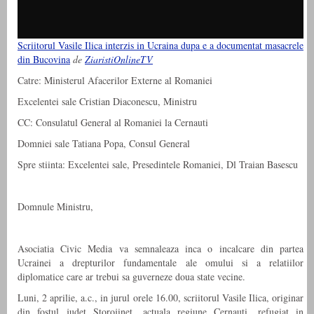
Scriitorul Vasile Ilica interzis in Ucraina dupa e a documentat masacrele
din Bucovina
de
ZiaristiOnlineTV
Catre: Ministerul Afacerilor Externe al Romaniei
Excelentei sale Cristian Diaconescu, Ministru
CC: Consulatul General al Romaniei la Cernauti
Domniei sale Tatiana Popa, Consul General
Spre stiinta: Excelentei sale, Presedintele Romaniei, Dl Traian Basescu
Domnule Ministru,
Asociatia Civic Media va semnaleaza inca o incalcare din partea
Ucrainei a drepturilor fundamentale ale omului si a relatiilor
diplomatice care ar trebui sa guverneze doua state vecine.
Luni, 2 aprilie, a.c., in jurul orele 16.00, scriitorul Vasile Ilica, originar
din fostul judet Storojinet, actuala regiune Cernauti, refugiat in