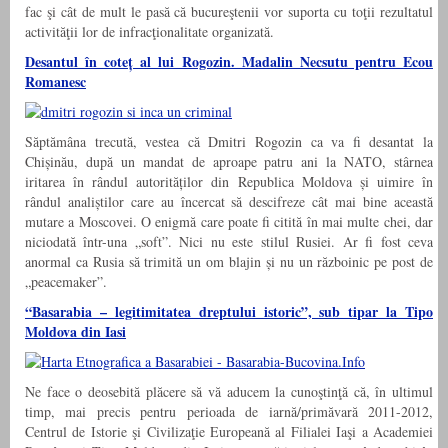
fac şi cât de mult le pasă că bucureştenii vor suporta cu toţii rezultatul
activităţii lor de infracţionalitate organizată.
Desantul în coteț al lui Rogozin. Madalin Necsutu pentru Ecou
Romanesc
Săptămâna trecută, vestea că Dmitri Rogozin ca va fi desantat la
Chișinău, după un mandat de aproape patru ani la NATO, stârnea
iritarea în rândul autorităților din Republica Moldova și uimire în
rândul analiștilor care au încercat să descifreze cât mai bine această
mutare a Moscovei. O enigmă care poate fi citită în mai multe chei, dar
niciodată într-una „soft”. Nici nu este stilul Rusiei. Ar fi fost ceva
anormal ca Rusia să trimită un om blajin și nu un războinic pe post de
„peacemaker”.
“Basarabia – legitimitatea dreptului istoric”, sub tipar la Tipo
Moldova din Iasi
Ne face o deosebită plăcere să vă aducem la cunoştinţă că, în ultimul
timp, mai precis pentru perioada de iarnă/primăvară 2011-2012,
Centrul de Istorie şi Civilizaţie Europeană al Filialei Iaşi a Academiei