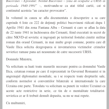
Bucovinei – Episodul: Nordul Bucovinei – zona de ocupatie a URSS in
perioada 1940-1991
” -, motivandu-se ca atat titlul cartii, cat si
continutul acesteia “au caracter provocator”.
In volumul in cauza se afla documentata o descoperire a sa care
cuprinde 6 liste cu 222 de deţinuţi politici bucovineni ridicati dupa 1
Aprilie 1941 din zona Fantana Alba – Cernauti si care se aflau la data
de 22 iunie 1941 in închisoarea din Cernauti, fiind executati in secret de
către NKVD-ul sovietic si ingropati pe teritoriul fostului cimitir militar
roman din orasul Cernauti, in mai multe gropi comune, pentru care dl
Vasile Ilica solicita dezgroparea si inventarierea victimelor crimelor
sovietice ramase pana azi neasumate de catre succesorii URSS.
Domnule Ministru,
Va solicitam sa luati toate masurile necesare pentru ca domnului Vasile
Ilica, cetatean roman pe care il reprezentati in Guvernul Romaniei si in
angrenajul diplomatiei mondiale, sa i se respecte toate drepturile sale,
conform normelor si conventiilor bilaterale si internationale la care
Ucraina este parte. Totodata va solicitam sa puneti in vedere Ucrainei ca
aceste acte restrictive in serie, ce tin de o mentalitate totalitarist-
sovietica ce ar fi trebuit demult depasita, sa nu se mai repete.
Cu multumiri,