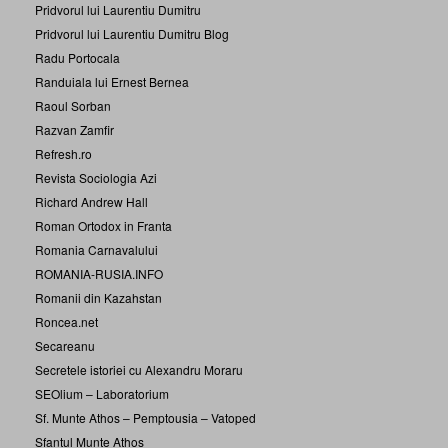
Pridvorul lui Laurentiu Dumitru
Pridvorul lui Laurentiu Dumitru Blog
Radu Portocala
Randuiala lui Ernest Bernea
Raoul Sorban
Razvan Zamfir
Refresh.ro
Revista Sociologia Azi
Richard Andrew Hall
Roman Ortodox in Franta
Romania Carnavalului
ROMANIA-RUSIA.INFO
Romanii din Kazahstan
Roncea.net
Secareanu
Secretele istoriei cu Alexandru Moraru
SEOlium – Laboratorium
Sf. Munte Athos – Pemptousia – Vatoped
Sfantul Munte Athos