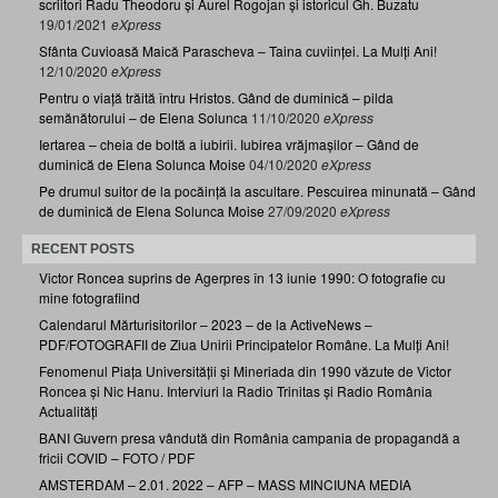
scriitori Radu Theodoru și Aurel Rogojan și istoricul Gh. Buzatu
19/01/2021
eXpress
Sfânta Cuvioasă Maică Parascheva – Taina cuviinței. La Mulți Ani!
12/10/2020
eXpress
Pentru o viață trăită întru Hristos. Gând de duminică – pilda
semănătorului – de Elena Solunca
11/10/2020
eXpress
Iertarea – cheia de boltă a iubirii. Iubirea vrăjmașilor – Gând de
duminică de Elena Solunca Moise
04/10/2020
eXpress
Pe drumul suitor de la pocăință la ascultare. Pescuirea minunată – Gând
de duminică de Elena Solunca Moise
27/09/2020
eXpress
RECENT POSTS
Victor Roncea suprins de Agerpres în 13 iunie 1990: O fotografie cu
mine fotografiind
Calendarul Mărturisitorilor – 2023 – de la ActiveNews –
PDF/FOTOGRAFII de Ziua Unirii Principatelor Române. La Mulți Ani!
Fenomenul Piața Universității și Mineriada din 1990 văzute de Victor
Roncea și Nic Hanu. Interviuri la Radio Trinitas și Radio România
Actualități
BANI Guvern presa vândută din România campania de propagandă a
fricii COVID – FOTO / PDF
AMSTERDAM – 2.01. 2022 – AFP – MASS MINCIUNA MEDIA