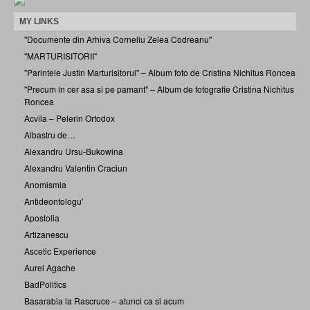
MY LINKS
"Documente din Arhiva Corneliu Zelea Codreanu"
"MARTURISITORII"
"Parintele Justin Marturisitorul" – Album foto de Cristina Nichitus Roncea
"Precum in cer asa si pe pamant" – Album de fotografie Cristina Nichitus
Roncea
Acvila – Pelerin Ortodox
Albastru de…
Alexandru Ursu-Bukowina
Alexandru Valentin Craciun
Anomismia
Antideontologu'
Apostolia
Artizanescu
Ascetic Experience
Aurel Agache
BadPolitics
Basarabia la Rascruce – atunci ca si acum