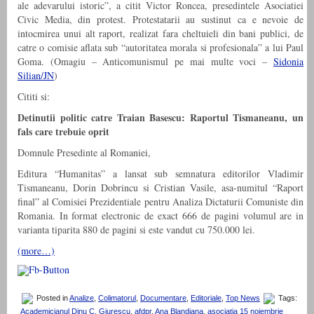
ale adevarului istoric”, a citit Victor Roncea, presedintele Asociatiei
Civic Media, din protest. Protestatarii au sustinut ca e nevoie de
intocmirea unui alt raport, realizat fara cheltuieli din bani publici, de
catre o comisie aflata sub “autoritatea morala si profesionala” a lui Paul
Goma. (Omagiu – Anticomunismul pe mai multe voci –
Sidonia
Silian/JN
)
Cititi si:
Detinutii politic catre Traian Basescu: Raportul Tismaneanu, un
fals care trebuie oprit
Domnule Presedinte al Romaniei,
Editura “Humanitas” a lansat sub semnatura editorilor Vladimir
Tismaneanu, Dorin Dobrincu si Cristian Vasile, asa-numitul “Raport
final” al Comisiei Prezidentiale pentru Analiza Dictaturii Comuniste din
Romania. In format electronic de exact 666 de pagini volumul are in
varianta tiparita 880 de pagini si este vandut cu 750.000 lei.
(more…)
Posted in
Analize
,
Colimatorul
,
Documentare
,
Editoriale
,
Top News
Tags:
Academicianul Dinu C. Giurescu
,
afdpr
,
Ana Blandiana
,
asociatia 15 noiembrie