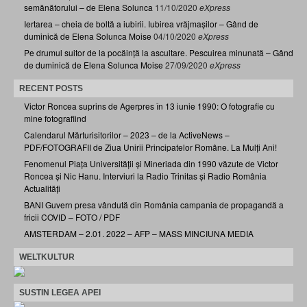
semănătorului – de Elena Solunca
11/10/2020
eXpress
Iertarea – cheia de boltă a iubirii. Iubirea vrăjmașilor – Gând de
duminică de Elena Solunca Moise
04/10/2020
eXpress
Pe drumul suitor de la pocăință la ascultare. Pescuirea minunată – Gând
de duminică de Elena Solunca Moise
27/09/2020
eXpress
RECENT POSTS
Victor Roncea suprins de Agerpres în 13 iunie 1990: O fotografie cu
mine fotografiind
Calendarul Mărturisitorilor – 2023 – de la ActiveNews –
PDF/FOTOGRAFII de Ziua Unirii Principatelor Române. La Mulți Ani!
Fenomenul Piața Universității și Mineriada din 1990 văzute de Victor
Roncea și Nic Hanu. Interviuri la Radio Trinitas și Radio România
Actualități
BANI Guvern presa vândută din România campania de propagandă a
fricii COVID – FOTO / PDF
AMSTERDAM – 2.01. 2022 – AFP – MASS MINCIUNA MEDIA
WELTKULTUR
SUSTIN LEGEA APEI