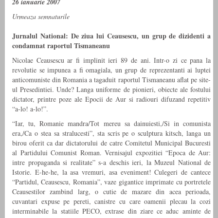
26 ianuarie 2007
Urmeaza semnaturile
Jurnalul National: De ziua lui Ceausescu, un grup de dizidenti a
condamnat raportul Tismaneanu
Nicolae Ceausescu ar fi implinit ieri 89 de ani. Intr-o zi ce pana la
revolutie se impunea a fi omagiala, un grup de reprezentanti ai luptei
anticomuniste din Romania a tagaduit raportul Tismaneanu aflat pe site-
ul Presedintiei. Unde? Langa uniforme de pionieri, obiecte ale fostului
dictator, printre poze ale Epocii de Aur si radiouri difuzand repetitiv
“a-lo! a-lo!”.
“Iar, tu, Romanie mandra/Tot mereu sa dainuiesti,/Si in comunista
era,/Ca o stea sa stralucesti”, sta scris pe o sculptura kitsch, langa un
birou oferit ca dar dictatorului de catre Comitetul Municipal Bucuresti
al Partidului Comunist Roman. Vernisajul expozitiei “Epoca de Aur:
intre propaganda si realitate” s-a deschis ieri, la Muzeul National de
Istorie. E-he-he, la asa vremuri, asa eveniment! Culegeri de cantece
“Partidul, Ceausescu, Romania”, vaze gigantice imprimate cu portretele
Ceausestilor zambind larg, o cutie de mazare din acea perioada,
cuvantari expuse pe pereti, canistre cu care oamenii plecau la cozi
interminabile la statiile PECO, extrase din ziare ce aduc aminte de