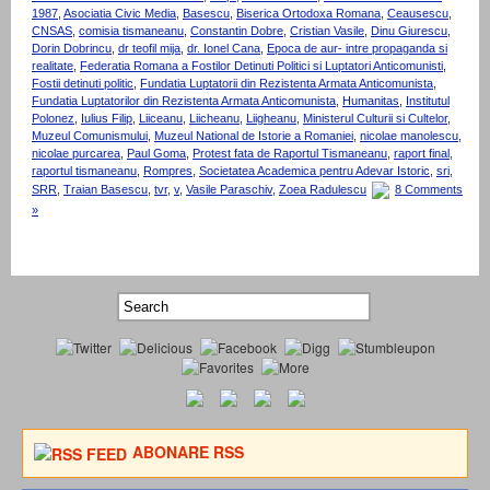
1987
,
Asociatia Civic Media
,
Basescu
,
Biserica Ortodoxa Romana
,
Ceausescu
,
CNSAS
,
comisia tismaneanu
,
Constantin Dobre
,
Cristian Vasile
,
Dinu Giurescu
,
Dorin Dobrincu
,
dr teofil mija
,
dr. Ionel Cana
,
Epoca de aur- intre propaganda si
realitate
,
Federatia Romana a Fostilor Detinuti Politici si Luptatori Anticomunisti
,
Fostii detinuti politic
,
Fundatia Luptatorii din Rezistenta Armata Anticomunista
,
Fundatia Luptatorilor din Rezistenta Armata Anticomunista
,
Humanitas
,
Institutul
Polonez
,
Iulius Filip
,
Liiceanu
,
Liicheanu
,
Liigheanu
,
Ministerul Culturii si Cultelor
,
Muzeul Comunismului
,
Muzeul National de Istorie a Romaniei
,
nicolae manolescu
,
nicolae purcarea
,
Paul Goma
,
Protest fata de Raportul Tismaneanu
,
raport final
,
raportul tismaneanu
,
Rompres
,
Societatea Academica pentru Adevar Istoric
,
sri
,
SRR
,
Traian Basescu
,
tvr
,
v
,
Vasile Paraschiv
,
Zoea Radulescu
8 Comments
»
ABONARE RSS