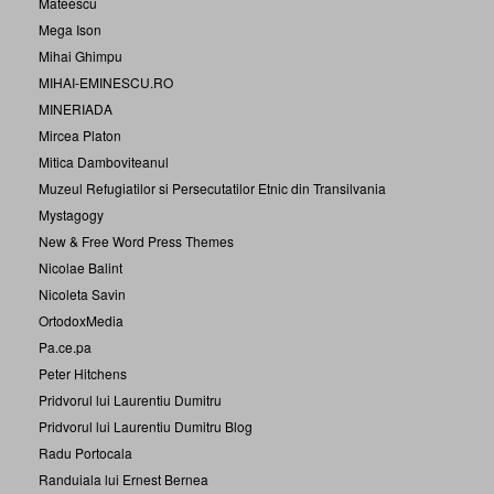
Mateescu
Mega Ison
Mihai Ghimpu
MIHAI-EMINESCU.RO
MINERIADA
Mircea Platon
Mitica Damboviteanul
Muzeul Refugiatilor si Persecutatilor Etnic din Transilvania
Mystagogy
New & Free Word Press Themes
Nicolae Balint
Nicoleta Savin
OrtodoxMedia
Pa.ce.pa
Peter Hitchens
Pridvorul lui Laurentiu Dumitru
Pridvorul lui Laurentiu Dumitru Blog
Radu Portocala
Randuiala lui Ernest Bernea