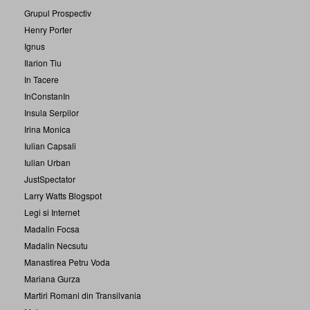
Grupul Prospectiv
Henry Porter
Ignus
Ilarion Tiu
In Tacere
InConstanIn
Insula Serpilor
Irina Monica
Iulian Capsali
Iulian Urban
JustSpectator
Larry Watts Blogspot
Legi si Internet
Madalin Focsa
Madalin Necsutu
Manastirea Petru Voda
Mariana Gurza
Martiri Romani din Transilvania