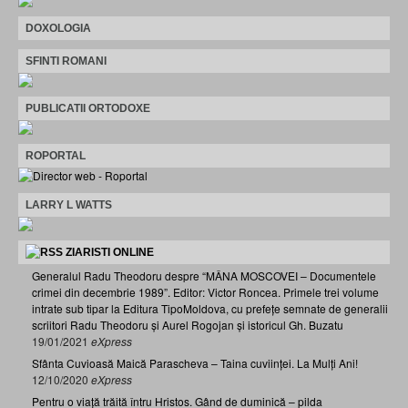
DOXOLOGIA
SFINTI ROMANI
PUBLICATII ORTODOXE
ROPORTAL
LARRY L WATTS
ZIARISTI ONLINE
Generalul Radu Theodoru despre “MÂNA MOSCOVEI – Documentele
crimei din decembrie 1989”. Editor: Victor Roncea. Primele trei volume
intrate sub tipar la Editura TipoMoldova, cu prefețe semnate de generalii
scriitori Radu Theodoru și Aurel Rogojan și istoricul Gh. Buzatu
19/01/2021
eXpress
Sfânta Cuvioasă Maică Parascheva – Taina cuviinței. La Mulți Ani!
12/10/2020
eXpress
Pentru o viață trăită întru Hristos. Gând de duminică – pilda