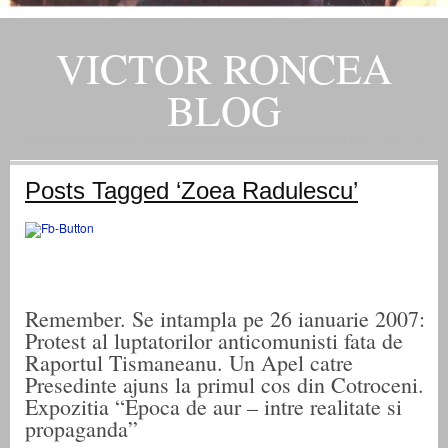
VICTOR RONCEA
BLOG
„ADEVARUL RAMANE, ORICARE AR FI SOARTA SLUJITORILOR SAI" – GH. I. B.
Posts Tagged ‘Zoea Radulescu’
Remember. Se intampla pe 26 ianuarie 2007:
Protest al luptatorilor anticomunisti fata de
Raportul Tismaneanu. Un Apel catre
Presedinte ajuns la primul cos din Cotroceni.
Expozitia “Epoca de aur – intre realitate si
propaganda”