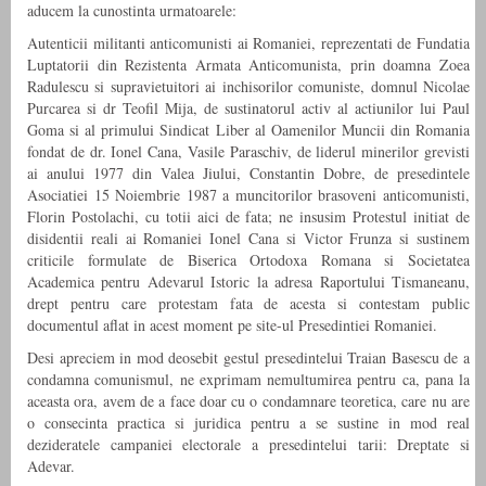
aducem la cunostinta urmatoarele:
Autenticii militanti anticomunisti ai Romaniei, reprezentati de Fundatia
Luptatorii din Rezistenta Armata Anticomunista, prin doamna Zoea
Radulescu si supravietuitori ai inchisorilor comuniste, domnul Nicolae
Purcarea si dr Teofil Mija, de sustinatorul activ al actiunilor lui Paul
Goma si al primului Sindicat Liber al Oamenilor Muncii din Romania
fondat de dr. Ionel Cana, Vasile Paraschiv, de liderul minerilor grevisti
ai anului 1977 din Valea Jiului, Constantin Dobre, de presedintele
Asociatiei 15 Noiembrie 1987 a muncitorilor brasoveni anticomunisti,
Florin Postolachi, cu totii aici de fata; ne insusim Protestul initiat de
disidentii reali ai Romaniei Ionel Cana si Victor Frunza si sustinem
criticile formulate de Biserica Ortodoxa Romana si Societatea
Academica pentru Adevarul Istoric la adresa Raportului Tismaneanu,
drept pentru care protestam fata de acesta si contestam public
documentul aflat in acest moment pe site-ul Presedintiei Romaniei.
Desi apreciem in mod deosebit gestul presedintelui Traian Basescu de a
condamna comunismul, ne exprimam nemultumirea pentru ca, pana la
aceasta ora, avem de a face doar cu o condamnare teoretica, care nu are
o consecinta practica si juridica pentru a se sustine in mod real
dezideratele campaniei electorale a presedintelui tarii: Dreptate si
Adevar.