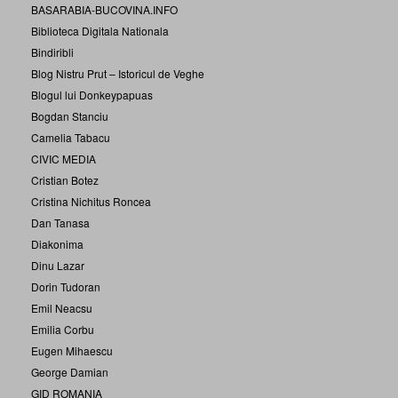
BASARABIA-BUCOVINA.INFO
Biblioteca Digitala Nationala
Bindiribli
Blog Nistru Prut – Istoricul de Veghe
Blogul lui Donkeypapuas
Bogdan Stanciu
Camelia Tabacu
CIVIC MEDIA
Cristian Botez
Cristina Nichitus Roncea
Dan Tanasa
Diakonima
Dinu Lazar
Dorin Tudoran
Emil Neacsu
Emilia Corbu
Eugen Mihaescu
George Damian
GID ROMANIA