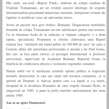
Mai mult, asa-zisul «Raport Final», elaborat de echipa condusa de
Vladimir Tismaneanu, are un evident caracter ideologic de sorginte
internationalista prezentand numeroase omisiuni, interpretari eronate ale
faptelor si mistificari crase ale adevarului istoric.
Avem un pacient inca grav bolnav: Romania. Diagnosticul nestiintific
formulat de echipa Tismaneanu nu este satisfacator pentru tara noastra.
Ca sa eliminam boala de la radacina se impune categoric o a doua
opinie, specializata. Propunem si oferim: elaborarea unui Raport
realizat fara “cheltuieli din banul public de 100.000 de euro” de catre o
Comisie aflata sub autoritatea profesionala si morala a lui Paul Goma,
din care sa faca parte istorici cu prestigiu international si profesori
universitari, supervizati de Academia Romana. Raportul Goma va
beneficia de colaborarea directa a victimelor regimului comunist.
Numai astfel vor fi satisfacute cerintele opiniei publice si respectate
normele democratiei la care am tanjit sub teroarea comunista, ca si
spiritul de Dreptate si Adevar pentru care s-a luptat si s-a murit,
incepand de la invadarea Romaniei de catre trupele Armatei Rosii, in
sangerosul an 1940, si pana la jertfa tinerilor anticomunisti din iarna
anului 1989.
Asa sa ne ajute Dumnezeu!