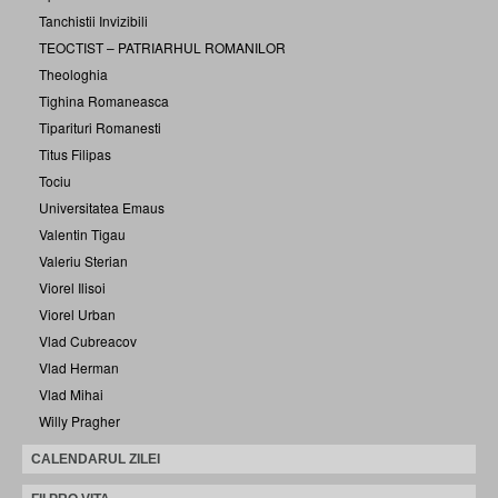
Tanchistii Invizibili
TEOCTIST – PATRIARHUL ROMANILOR
Theologhia
Tighina Romaneasca
Tiparituri Romanesti
Titus Filipas
Tociu
Universitatea Emaus
Valentin Tigau
Valeriu Sterian
Viorel Ilisoi
Viorel Urban
Vlad Cubreacov
Vlad Herman
Vlad Mihai
Willy Pragher
CALENDARUL ZILEI