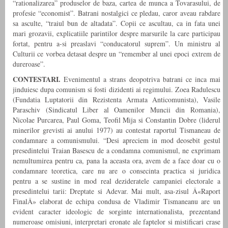
“rationalizarea” produselor de baza, cartea de munca a Tovarasului, de
profesie “economist”. Batrani nostalgici ce pledau, caror aveau rabdare
sa asculte, “traiul bun de altadata”. Copii ce ascultau, ca in fata unei
mari grozavii, explicatiile parintilor despre marsurile la care participau
fortat, pentru a-si preaslavi “conducatorul suprem”. Un ministru al
Culturii ce vorbea detasat despre un “remember al unei epoci extrem de
dureroase”.
CONTESTARI.
Evenimentul a strans deopotriva batrani ce inca mai
jinduiesc dupa comunism si fosti dizidenti ai regimului. Zoea Radulescu
(Fundatia Luptatorii din Rezistenta Armata Anticomunista), Vasile
Paraschiv (Sindicatul Liber al Oamenilor Muncii din Romania),
Nicolae Purcarea, Paul Goma, Teofil Mija si Constantin Dobre (liderul
minerilor grevisti ai anului 1977) au contestat raportul Tismaneau de
condamnare a comunismului. “Desi apreciem in mod deosebit gestul
presedintelui Traian Basescu de a condamna comunismul, ne exprimam
nemultumirea pentru ca, pana la aceasta ora, avem de a face doar cu o
condamnare teoretica, care nu are o consecinta practica si juridica
pentru a se sustine in mod real dezideratele campaniei electorale a
presedintelui tarii: Dreptate si Adevar. Mai mult, asa-zisul Â«Raport
FinalÂ» elaborat de echipa condusa de Vladimir Tismaneanu are un
evident caracter ideologic de sorginte internationalista, prezentand
numeroase omisiuni, interpretari eronate ale faptelor si mistificari crase