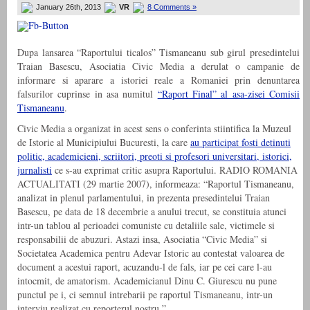
January 26th, 2013
VR
8 Comments »
Dupa lansarea “Raportului ticalos” Tismaneanu sub girul presedintelui
Traian Basescu, Asociatia Civic Media a derulat o campanie de
informare si aparare a istoriei reale a Romaniei prin denuntarea
falsurilor cuprinse in asa numitul
“Raport Final” al asa-zisei Comisii
Tismaneanu
.
Civic Media a organizat in acest sens o conferinta stiintifica la Muzeul
de Istorie al Municipiului Bucuresti, la care
au participat fosti detinuti
politic, academicieni, scriitori, preoti si profesori universitari, istorici,
jurnalisti
ce s-au exprimat critic asupra Raportului. RADIO ROMANIA
ACTUALITATI (29 martie 2007), informeaza: “Raportul Tismaneanu,
analizat in plenul parlamentului, in prezenta presedintelui Traian
Basescu, pe data de 18 decembrie a anului trecut, se constituia atunci
intr-un tablou al perioadei comuniste cu detaliile sale, victimele si
responsabilii de abuzuri. Astazi insa, Asociatia “Civic Media” si
Societatea Academica pentru Adevar Istoric au contestat valoarea de
document a acestui raport, acuzandu-l de fals, iar pe cei care l-au
intocmit, de amatorism. Academicianul Dinu C. Giurescu nu pune
punctul pe i, ci semnul intrebarii pe raportul Tismaneanu, intr-un
interviu realizat cu reporterul nostru.”