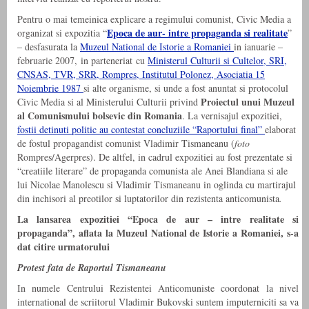
Pentru o mai temeinica explicare a regimului comunist, Civic Media a
Epoca de aur- intre propaganda si realitate
organizat si expozitia “
”
– desfasurata la
Muzeul National de Istorie a Romaniei
in ianuarie –
februarie 2007, in parteneriat cu
Ministerul Culturii si Cultelor, SRI,
CNSAS, TVR, SRR, Rompres, Institutul Polonez, Asociatia 15
Noiembrie 1987
si alte organisme, si unde a fost anuntat si protocolul
Proiectul unui Muzeul
Civic Media si al Ministerului Culturii privind
al Comunismului bolsevic din Romania
. La vernisajul expozitiei,
fostii detinuti politic au contestat concluziile “Raportului final”
elaborat
de fostul propagandist comunist Vladimir Tismaneanu (
foto
Rompres/Agerpres). De altfel, in cadrul expozitiei au fost prezentate si
“creatiile literare” de propaganda comunista ale Anei Blandiana si ale
lui Nicolae Manolescu si Vladimir Tismaneanu in oglinda cu martirajul
din inchisori al preotilor si luptatorilor din rezistenta anticomunista
.
La lansarea expozitiei “Epoca de aur – intre realitate si
propaganda”, aflata la Muzeul National de Istorie a Romaniei, s-a
dat citire urmatorului
Protest fata de Raportul Tismaneanu
In numele Centrului Rezistentei Anticomuniste coordonat la nivel
international de scriitorul Vladimir Bukovski suntem imputerniciti sa va