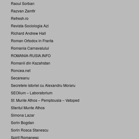
Raoul Sorban
Razvan Zamfir
Refresh.ro
Revista Sociologia Azi
Richard Andrew Hall
Roman Ortodox in Franta
Romania Carnavalului
ROMANIA-RUSIA.INFO
Romanii din Kazahstan
Roncea.net
Secareanu
Secretele istoriei cu Alexandru Moraru
SEOlium – Laboratorium
Sf. Munte Athos – Pemptousia – Vatoped
Sfantul Munte Athos
Simona Lazar
Sorin Bogdan
Sorin Rosca Stanescu
Spirit Romanesc