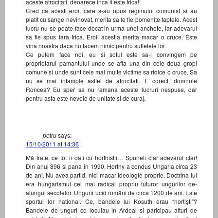
aceste atrocitati, deoarece inca ii este frica!!
Cred ca acesti eroi, care s-au opus regimului comunist si au
platit cu sange nevinovat, merita sa le fie pomenite faptele. Acest
lucru nu se poate face decat in urma unei anchete, iar adevarul
sa fie spus fara frica. Eroii acestia merita macar o cruce. Este
vina noastra daca nu facem nimic pentru sufletele lor.
Ce putem face noi, eu si sotul este sa-l convingem pe
proprietarul pamantului unde se afla una din cele doua gropi
comune si unde sunt cele mai multe victime sa ridice o cruce. Sa
nu se mai intample astfel de atrocitati. E corect, domnule
Roncea? Eu sper sa nu ramana aceste lucruri nespuse, dar
pentru asta este nevoie de unitate si de curaj.
petru
says:
15/10/2011 at 14:36
Mă frate, ce tot ii dati cu horthistii… Spuneti clar adevarul clar!
Din anul 896 si pana in 1990, Horthy a condus Ungaria circa 23
de ani. Nu avea partid, nici macar ideologie proprie. Doctrina lui
era hungarismul cel mai radical propriu tuturor ungurilor de-
alungul secolelor. Ungurii ucid români de circa 1200 de ani. Este
sportul lor national. Ce, bandele lui Kosuth erau “hortişti”?
Bandele de unguri ce locuiau in Ardeal si paricipau alturi de