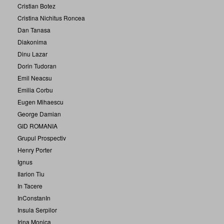
Cristian Botez
Cristina Nichitus Roncea
Dan Tanasa
Diakonima
Dinu Lazar
Dorin Tudoran
Emil Neacsu
Emilia Corbu
Eugen Mihaescu
George Damian
GID ROMANIA
Grupul Prospectiv
Henry Porter
Ignus
Ilarion Tiu
In Tacere
InConstanIn
Insula Serpilor
Irina Monica