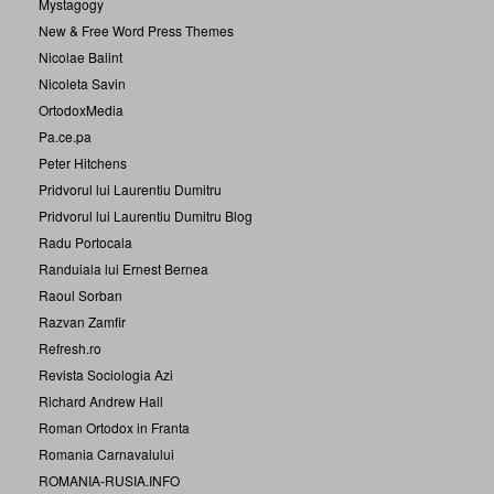
Mystagogy
New & Free Word Press Themes
Nicolae Balint
Nicoleta Savin
OrtodoxMedia
Pa.ce.pa
Peter Hitchens
Pridvorul lui Laurentiu Dumitru
Pridvorul lui Laurentiu Dumitru Blog
Radu Portocala
Randuiala lui Ernest Bernea
Raoul Sorban
Razvan Zamfir
Refresh.ro
Revista Sociologia Azi
Richard Andrew Hall
Roman Ortodox in Franta
Romania Carnavalului
ROMANIA-RUSIA.INFO