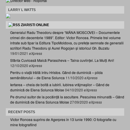
LARRY L WATTS
ZIARISTI ONLINE
Generalul Radu Theodoru despre “MÂNA MOSCOVEI – Documentele
crimei din decembrie 1989”. Editor: Victor Roncea. Primele trei volume
intrate sub tipar la Editura TipoMoldova, cu prefețe semnate de generalii
scriitori Radu Theodoru și Aurel Rogojan și istoricul Gh. Buzatu
19/01/2021
eXpress
Sfânta Cuvioasă Maică Parascheva – Taina cuviinței. La Mulți Ani!
12/10/2020
eXpress
Pentru o viață trăită întru Hristos. Gând de duminică – pilda
semănătorului – de Elena Solunca
11/10/2020
eXpress
Iertarea – cheia de boltă a iubirii. Iubirea vrăjmașilor – Gând de
duminică de Elena Solunca Moise
04/10/2020
eXpress
Pe drumul suitor de la pocăință la ascultare. Pescuirea minunată – Gând
de duminică de Elena Solunca Moise
27/09/2020
eXpress
RECENT POSTS
Victor Roncea suprins de Agerpres în 13 iunie 1990: O fotografie cu
mine fotografiind