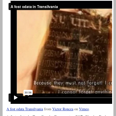
A fost odata Transilvania
from
Victor Roncea
on
Vimeo
.