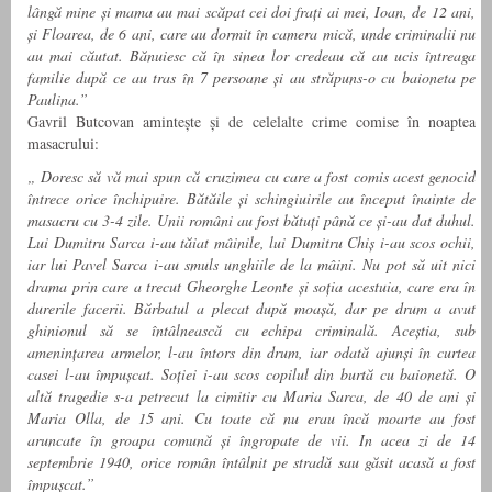
lângă mine și mama au mai scăpat cei doi frați ai mei, Ioan, de 12 ani,
și Floarea, de 6 ani, care au dormit în camera mică, unde criminalii nu
au mai căutat. Bănuiesc că în sinea lor credeau că au ucis întreaga
familie după ce au tras în 7 persoane și au străpuns-o cu baioneta pe
Paulina.”
Gavril Butcovan amintește și de celelalte crime comise în noaptea
masacrului:
„ Doresc să vă mai spun că cruzimea cu care a fost comis acest genocid
întrece orice închipuire. Bătăile și schingiuirile au început înainte de
masacru cu 3-4 zile. Unii români au fost bătuți până ce și-au dat duhul.
Lui Dumitru Sarca i-au tăiat mâinile, lui Dumitru Chiș i-au scos ochii,
iar lui Pavel Sarca i-au smuls unghiile de la mâini. Nu pot să uit nici
drama prin care a trecut Gheorghe Leonte și soția acestuia, care era în
durerile facerii. Bărbatul a plecat după moașă, dar pe drum a avut
ghinionul să se întâlnească cu echipa criminală. Aceștia, sub
amenințarea armelor, l-au întors din drum, iar odată ajunși în curtea
casei l-au împușcat. Soției i-au scos copilul din burtă cu baionetă. O
altă tragedie s-a petrecut la cimitir cu Maria Sarca, de 40 de ani și
Maria Olla, de 15 ani. Cu toate că nu erau încă moarte au fost
aruncate în groapa comună și îngropate de vii. In acea zi de 14
septembrie 1940, orice român întâlnit pe stradă sau găsit acasă a fost
împușcat.”