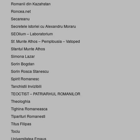
Romanii din Kazahstan
Roncea.net
Secareanu
Secretele istoriei cu Alexandru Moraru
SEOlium – Laboratorium
Sf. Munte Athos – Pemptousia – Vatoped
Sfantul Munte Athos
Simona Lazar
Sorin Bogdan
Sorin Rosca Stanescu
Spirit Romanesc
Tanchistii Invizibili
TEOCTIST – PATRIARHUL ROMANILOR
Theologhia
Tighina Romaneasca
Tiparituri Romanesti
Titus Filipas
Tociu
Universitatea Emaus