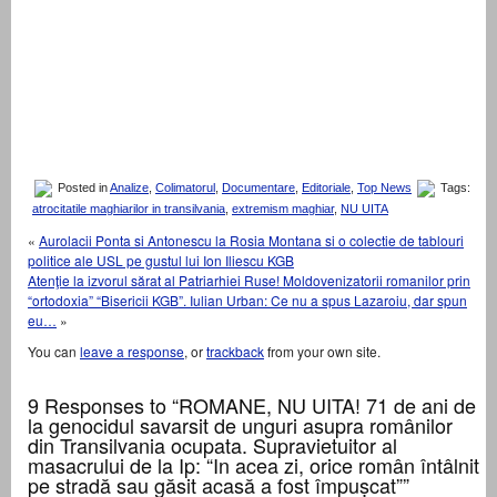
Posted in
Analize
,
Colimatorul
,
Documentare
,
Editoriale
,
Top News
Tags:
atrocitatile maghiarilor in transilvania
,
extremism maghiar
,
NU UITA
«
Aurolacii Ponta si Antonescu la Rosia Montana si o colectie de tablouri
politice ale USL pe gustul lui Ion Iliescu KGB
Atenţie la izvorul sărat al Patriarhiei Ruse! Moldovenizatorii romanilor prin
“ortodoxia” “Bisericii KGB”. Iulian Urban: Ce nu a spus Lazaroiu, dar spun
eu…
»
You can
leave a response
, or
trackback
from your own site.
9 Responses to “ROMANE, NU UITA! 71 de ani de
la genocidul savarsit de unguri asupra românilor
din Transilvania ocupata. Supravietuitor al
masacrului de la Ip: “In acea zi, orice român întâlnit
pe stradă sau găsit acasă a fost împușcat””