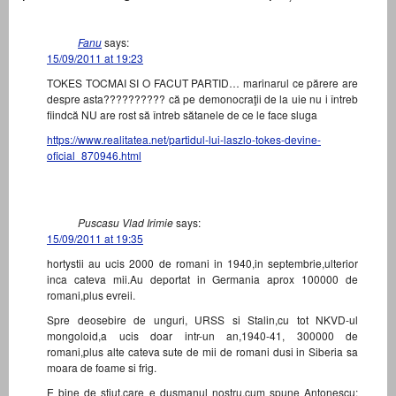
Fanu
says:
15/09/2011 at 19:23
TOKES TOCMAI SI O FACUT PARTID… marinarul ce părere are
despre asta?????????? că pe demonocraţii de la uie nu i întreb
fiindcă NU are rost să întreb sătanele de ce le face sluga
https://www.realitatea.net/partidul-lui-laszlo-tokes-devine-
oficial_870946.html
Puscasu Vlad Irimie
says:
15/09/2011 at 19:35
hortystii au ucis 2000 de romani in 1940,in septembrie,ulterior
inca cateva mii.Au deportat in Germania aprox 100000 de
romani,plus evreii.
Spre deosebire de unguri, URSS si Stalin,cu tot NKVD-ul
mongoloid,a ucis doar intr-un an,1940-41, 300000 de
romani,plus alte cateva sute de mii de romani dusi in Siberia sa
moara de foame si frig.
E bine de stiut,care e dusmanul nostru,cum spune Antonescu: