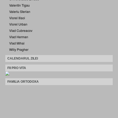
Valentin Tigau
Valeriu Sterian
Viorel Ilisoi
Viorel Urban
Vlad Cubreacov
Vlad Herman
Vlad Mihai
Willy Pragher
CALENDARUL ZILEI
FII PRO VITA
FAMILIA ORTODOXA