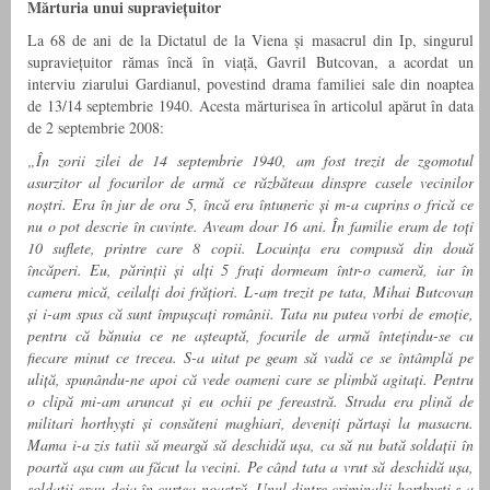
Mărturia unui supraviețuitor
La 68 de ani de la Dictatul de la Viena și masacrul din Ip, singurul
supraviețuitor rămas încă în viață, Gavril Butcovan, a acordat un
interviu ziarului Gardianul, povestind drama familiei sale din noaptea
de 13/14 septembrie 1940. Acesta mărturisea în articolul apărut în data
de 2 septembrie 2008:
„În zorii zilei de 14 septembrie 1940, am fost trezit de zgomotul
asurzitor al focurilor de armă ce răzbăteau dinspre casele vecinilor
noștri. Era în jur de ora 5, încă era întuneric și m-a cuprins o frică ce
nu o pot descrie în cuvinte. Aveam doar 16 ani. În familie eram de toți
10 suflete, printre care 8 copii. Locuința era compusă din două
încăperi. Eu, părinții și alți 5 frați dormeam într-o cameră, iar în
camera mică, ceilalți doi frățiori. L-am trezit pe tata, Mihai Butcovan
și i-am spus că sunt împușcați românii. Tata nu putea vorbi de emoție,
pentru că bănuia ce ne așteaptă, focurile de armă întețindu-se cu
fiecare minut ce trecea. S-a uitat pe geam să vadă ce se întâmplă pe
uliță, spunându-ne apoi că vede oameni care se plimbă agitați. Pentru
o clipă mi-am aruncat și eu ochii pe fereastră. Strada era plină de
militari horthyști și consăteni maghiari, deveniți părtași la masacru.
Mama i-a zis tatii să meargă să deschidă ușa, ca să nu bată soldații în
poartă așa cum au făcut la vecini. Pe când tata a vrut să deschidă ușa,
soldații erau deja în curtea noastră. Unul dintre criminalii horthyști s-a