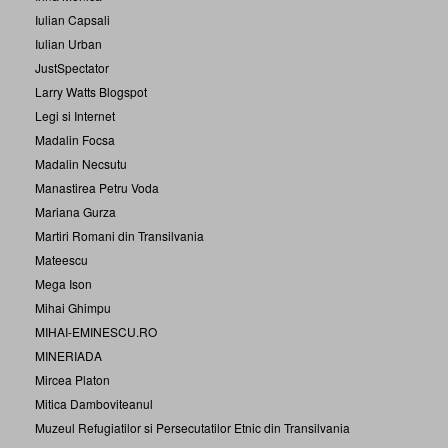
Iulian Capsali
Iulian Urban
JustSpectator
Larry Watts Blogspot
Legi si Internet
Madalin Focsa
Madalin Necsutu
Manastirea Petru Voda
Mariana Gurza
Martiri Romani din Transilvania
Mateescu
Mega Ison
Mihai Ghimpu
MIHAI-EMINESCU.RO
MINERIADA
Mircea Platon
Mitica Damboviteanul
Muzeul Refugiatilor si Persecutatilor Etnic din Transilvania