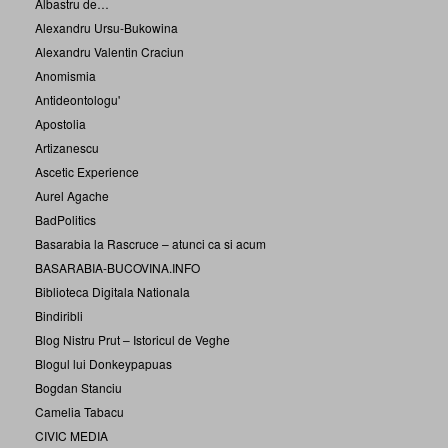
Albastru de…
Alexandru Ursu-Bukowina
Alexandru Valentin Craciun
Anomismia
Antideontologu'
Apostolia
Artizanescu
Ascetic Experience
Aurel Agache
BadPolitics
Basarabia la Rascruce – atunci ca si acum
BASARABIA-BUCOVINA.INFO
Biblioteca Digitala Nationala
Bindiribli
Blog Nistru Prut – Istoricul de Veghe
Blogul lui Donkeypapuas
Bogdan Stanciu
Camelia Tabacu
CIVIC MEDIA