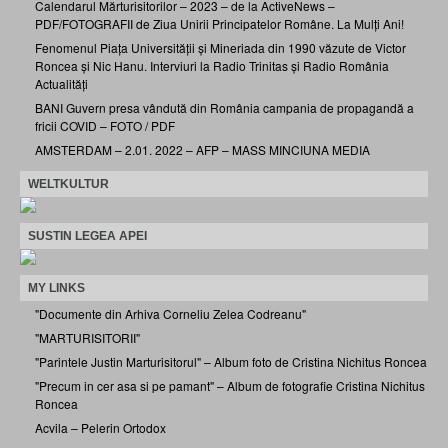
Calendarul Mărturisitorilor – 2023 – de la ActiveNews –
PDF/FOTOGRAFII de Ziua Unirii Principatelor Române. La Mulți Ani!
Fenomenul Piața Universității și Mineriada din 1990 văzute de Victor
Roncea și Nic Hanu. Interviuri la Radio Trinitas și Radio România
Actualități
BANI Guvern presa vândută din România campania de propagandă a
fricii COVID – FOTO / PDF
AMSTERDAM – 2.01. 2022 – AFP – MASS MINCIUNA MEDIA
WELTKULTUR
SUSTIN LEGEA APEI
MY LINKS
"Documente din Arhiva Corneliu Zelea Codreanu"
"MARTURISITORII"
"Parintele Justin Marturisitorul" – Album foto de Cristina Nichitus Roncea
"Precum in cer asa si pe pamant" – Album de fotografie Cristina Nichitus
Roncea
Acvila – Pelerin Ortodox