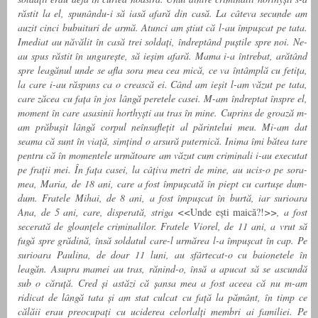
răstit la el, spunându-i să iasă afară din casă. La câteva secunde am
auzit cinci bubuituri de armă. Atunci am știut că l-au împușcat pe tata.
Imediat au năvălit în casă trei soldați, îndreptând puștile spre noi. Ne-
au spus răstit în ungurește, să ieșim afară. Mama i-a întrebat, arătând
spre leagănul unde se afla sora mea cea mică, ce va întâmplă cu fetița,
la care i-au răspuns ca o crească ei. Când am ieșit l-am văzut pe tata,
care zăcea cu fața în jos lângă peretele casei. M-am îndreptat înspre el,
moment în care asasinii horthyști au tras în mine. Cuprins de groază m-
am prăbușit lângă corpul neînsuflețit al părintelui meu. Mi-am dat
seama că sunt în viață, simțind o arsură puternică. Inima îmi bătea tare
pentru că în momentele următoare am văzut cum criminali i-au executat
pe frații mei. În fața casei, la câțiva metri de mine, au ucis-o pe sora-
mea, Maria, de 18 ani, care a fost împușcată în piept cu cartușe dum-
dum. Fratele Mihai, de 8 ani, a fost împușcat în burtă, iar surioara
Ana, de 5 ani, care, disperată, striga <<
Unde ești maică?!
>>, a fost
secerată de gloanțele criminalilor. Fratele Viorel, de 11 ani, a vrut să
fugă spre grădină, însă soldatul care-l urmărea l-a împușcat în cap. Pe
surioara Paulina, de doar 11 luni, au sfârtecat-o cu baionetele în
leagăn. Asupra mamei au tras, r
ă
nind-o, însă a apucat să se ascundă
sub o căruță. Cred și astăzi că șansa mea a fost aceea că nu m-am
ridicat de lângă tata și am stat culcat cu față la pământ, în timp ce
călăii erau preocupați cu uciderea celorlalți membri ai familiei. Pe