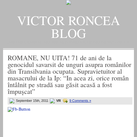
VICTOR RONCEA
BLOG
„ADEVARUL RAMANE, ORICARE AR FI SOARTA SLUJITORILOR SAI" – GH. I. B.
ROMANE, NU UITA! 71 de ani de la
genocidul savarsit de unguri asupra românilor
din Transilvania ocupata. Supravietuitor al
masacrului de la Ip: “In acea zi, orice român
întâlnit pe stradă sau găsit acasă a fost
împușcat”
September 15th, 2011
VR
9 Comments »