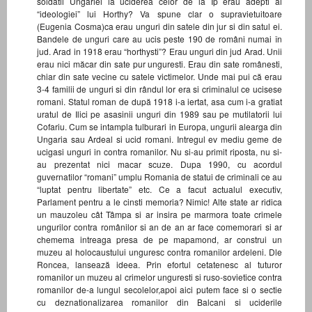
soldatii Ungariei la uciderea celor de la Ip erau adepti ai
“ideologiei” lui Horthy? Va spune clar o supravietuitoare
(Eugenia Cosma)ca erau unguri din satele din jur si din satul ei.
Bandele de unguri care au ucis peste 190 de români numai în
jud. Arad in 1918 erau “horthysti”? Erau unguri din jud Arad. Unii
erau nici măcar din sate pur unguresti. Erau din sate românesti,
chiar din sate vecine cu satele victimelor. Unde mai pui că erau
3-4 familii de unguri si din rândul lor era si criminalul ce ucisese
romani. Statul roman de după 1918 i-a iertat, asa cum i-a gratiat
uratul de Ilici pe asasinii unguri din 1989 sau pe mutilatorii lui
Cofariu. Cum se intampla tulburari in Europa, ungurii alearga din
Ungaria sau Ardeal si ucid romani. Intregul ev mediu geme de
ucigasi unguri in contra romanilor. Nu si-au primit riposta, nu si-
au prezentat nici macar scuze. Dupa 1990, cu acordul
guvernatilor “romani” umplu Romania de statui de criminali ce au
“luptat pentru libertate” etc. Ce a facut actualul executiv,
Parlament pentru a le cinsti memoria? Nimic! Alte state ar ridica
un mauzoleu cât Tâmpa si ar insira pe marmora toate crimele
ungurilor contra românilor si an de an ar face comemorari si ar
chemema intreaga presa de pe mapamond, ar construi un
muzeu al holocaustului unguresc contra romanilor ardeleni. Dle
Roncea, lansează ideea. Prin efortul cetatenesc al tuturor
romanilor un muzeu al crimelor unguresti si ruso-sovietice contra
romanilor de-a lungul secolelor,apoi aici putem face si o sectie
cu deznationalizarea romanilor din Balcani si uciderile