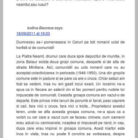
neamtul,sau rusul?
Iustina Bacosca
says:
18/09/2011 at 19:33
Dumnezeu sa-i pomeneasca in Ceruri pe toti romanii ucisi de
hortisti si de comunisti!
La Piatra Neamt, drumul care duce spre depozitul de munitie, in
zona Balaur exista doua gropi comune, deoparte si de alta de
strada Mintiana. Aici, comunistii au ucis romanii care nu au
acceptat colectivizarea in perioada (1946-1950). Una din gropile
comune este in padure si se pare ca are o cruce. Chiar astazi am
fost sa vedem, insa nu am gasit locul exact. Un localnic ne-a
spus ca in fiecare an satenii vin si fac pomeni pentru rudele lor
impuscate de comunisti. Cealalta groapa comuna am vazut-o de
departe. Este prinsa intre lanuri de porumb si fanat, pasc caprele
si caii, fara nici o cruce, fara nici o troita…Proprietarul acestui
teren, unde se afla aceasta groapa comuna, ne-a spus ca a
vorbit cu cel care a vazut cum se faceau crimele, cum oamenii
erau adusi cu camioanele, noaptea si impuscati pe rand, in cap,
dupa care erau impinsi in groapa comuna. Acest martor este
inca in viata, insa nu poate fi convins sa vorbeasca, despre