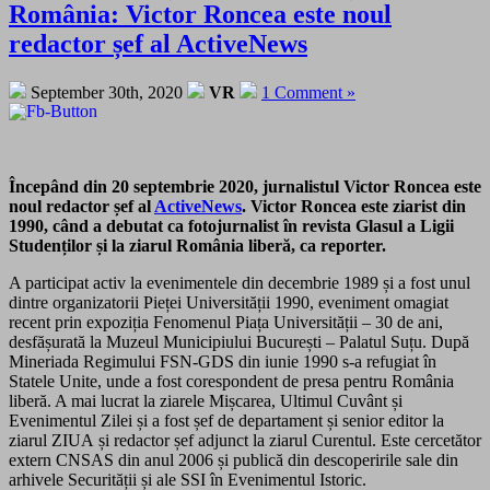
România: Victor Roncea este noul
redactor șef al ActiveNews
September 30th, 2020
VR
1 Comment »
Începând din 20 septembrie 2020, jurnalistul Victor Roncea este
noul redactor șef al
ActiveNews
. Victor Roncea este ziarist din
1990, când a debutat ca fotojurnalist în revista Glasul a Ligii
Studenților și la ziarul România liberă, ca reporter.
A participat activ la evenimentele din decembrie 1989 și a fost unul
dintre organizatorii Pieței Universității 1990, eveniment omagiat
recent prin expoziția Fenomenul Piața Universității – 30 de ani,
desfășurată la Muzeul Municipiului București – Palatul Suțu. După
Mineriada Regimului FSN-GDS din iunie 1990 s-a refugiat în
Statele Unite, unde a fost corespondent de presa pentru România
liberă. A mai lucrat la ziarele Mișcarea, Ultimul Cuvânt și
Evenimentul Zilei și a fost șef de departament și senior editor la
ziarul ZIUA și redactor șef adjunct la ziarul Curentul. Este cercetător
extern CNSAS din anul 2006 și publică din descoperirile sale din
arhivele Securității și ale SSI în Evenimentul Istoric.