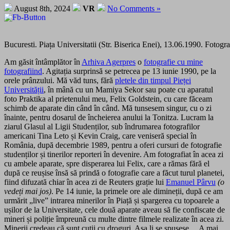
August 8th, 2024
VR
No Comments »
Bucuresti. Piața Universitatii (Str. Biserica Enei), 13.06.1990. Fotog
Am găsit întâmplător în
Arhiva Agerpres
o
fotografie cu mine
fotografiind
. Agitația surprinsă se petrecea pe 13 iunie 1990, pe la
orele prânzului. Mă văd tuns, fără
pletele din timpul Pieței
Universității
, în mână cu un Mamiya Sekor sau poate cu aparatul
foto Praktika al prietenului meu, Felix Goldstein, cu care făceam
schimb de aparate din când în când. Mă tunsesem singur, cu o zi
înainte, pentru dosarul de încheierea anului la Tonitza. Lucram la
ziarul Glasul al Ligii Studenților, sub îndrumarea fotografilor
americani Tina Leto și Kevin Craig, care veniseră special în
România, după decembrie 1989, pentru a oferi cursuri de fotografie
studenților și tinerilor reporteri în devenire. Am fotografiat în acea zi
cu ambele aparate, spre disperarea lui Felix, care a rămas fără el
după ce reușise însă să prindă o fotografie care a făcut turul planetei,
fiind difuzată chiar în acea zi de Reuters grație lui
Emanuel Pârvu
(o
vedeți mai jos)
. Pe 14 iunie, la primele ore ale dimineții, după ce am
urmărit „live” intrarea minerilor în Piață și spargerea cu topoarele a
ușilor de la Universitate, cele două aparate aveau să fie confiscate de
mineri și poliție împreună cu multe dintre filmele realizate în acea zi.
Minerii credeau că sunt cutii cu droguri. Așa li se spusese… A mai