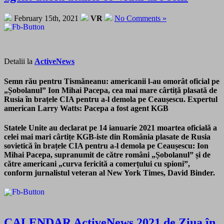
February 15th, 2021
VR
No Comments »
Detalii la
ActiveNews
Semn rău pentru Tismăneanu: americanii l-au omorât oficial pe
„Șobolanul” Ion Mihai Pacepa, cea mai mare cârtiță plasată de
Rusia în brațele CIA pentru a-l demola pe Ceaușescu. Expertul
american Larry Watts: Pacepa a fost agent KGB
Statele Unite au declarat pe 14 ianuarie 2021 moartea oficială a
celei mai mari cârtițe KGB-iste din România plasate de Rusia
sovietică în brațele CIA pentru a-l demola pe Ceaușescu: Ion
Mihai Pacepa, supranumit de către români „Șobolanul” și de
către americani „curva fericită a comerțului cu spioni”,
conform jurnalistul veteran al New York Times, David Binder.
CALENDAR ActiveNews 2021 de Ziua în