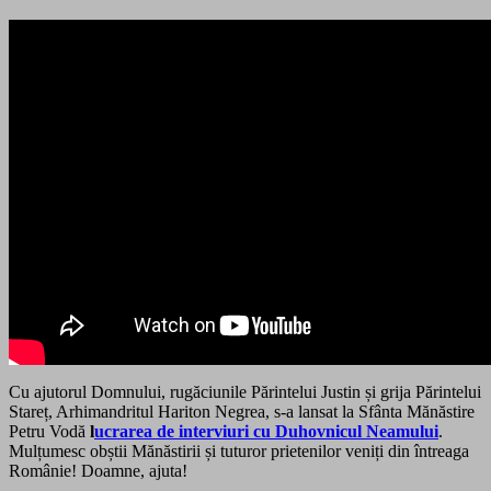
Cu ajutorul Domnului, rugăciunile Părintelui Justin și grija Părintelui
Stareț, Arhimandritul Hariton Negrea, s-a lansat la Sfânta Mănăstire
Petru Vodă
l
ucrarea de interviuri cu Duhovnicul Neamului
.
Mulțumesc obștii Mănăstirii și tuturor prietenilor veniți din întreaga
Românie! Doamne, ajuta!