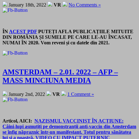
January 18th, 2022
VR
No Comments »
ÎN
ACEST PDF
PUTEȚI AFLA PUBLICAȚIILE MITUITE
DIN ROMÂNIA ȘI SUMELE PE CARE LE-AU ÎNCASAT,
NUMAI ÎN 2020. Vom reveni și cu datele din 2021.
AMSTERDAM – 2.01. 2022 – AFP –
MASS MINCIUNA MEDIA
January 2nd, 2022
VR
1 Comment »
Articol, AICI:
NAZISMUL VACCINIST ÎN ACȚIUNE:
Câini-lupi asmuțiți pe demonstranții anti-vaccin din Amsterdam
se înfig năpraznic într-un manifestant. Totul pentru sănătatea
lui și a noastră. VIDEO CU IMPACT PUTERNIC