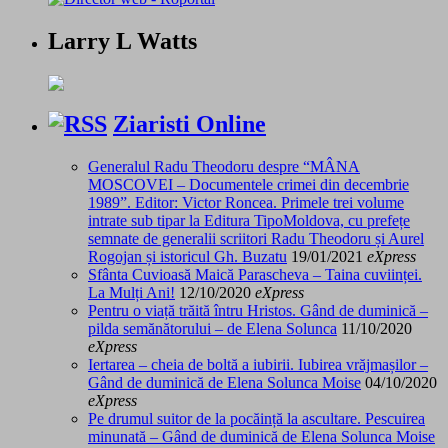
Larry L Watts
Ziaristi Online
Generalul Radu Theodoru despre “MÂNA
MOSCOVEI – Documentele crimei din decembrie
1989”. Editor: Victor Roncea. Primele trei volume
intrate sub tipar la Editura TipoMoldova, cu prefețe
semnate de generalii scriitori Radu Theodoru și Aurel
Rogojan și istoricul Gh. Buzatu
19/01/2021
eXpress
Sfânta Cuvioasă Maică Parascheva – Taina cuviinței.
La Mulți Ani!
12/10/2020
eXpress
Pentru o viață trăită întru Hristos. Gând de duminică –
pilda semănătorului – de Elena Solunca
11/10/2020
eXpress
Iertarea – cheia de boltă a iubirii. Iubirea vrăjmașilor –
Gând de duminică de Elena Solunca Moise
04/10/2020
eXpress
Pe drumul suitor de la pocăință la ascultare. Pescuirea
minunată – Gând de duminică de Elena Solunca Moise