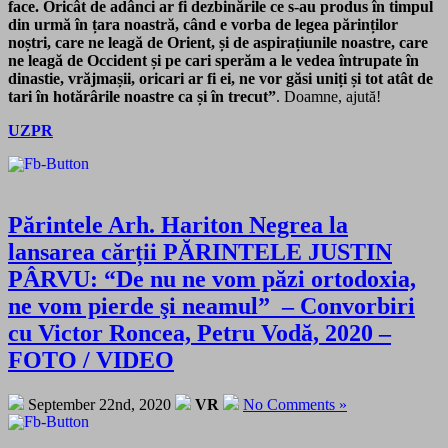
face. Oricât de adânci ar fi dezbinările ce s-au produs în timpul
din urmă în țara noastră, când e vorba de legea părinților
noștri, care ne leagă de Orient, și de aspirațiunile noastre, care
ne leagă de Occident și pe cari sperăm a le vedea întrupate în
dinastie, vrăjmașii, oricari ar fi ei, ne vor găsi uniți și tot atât de
tari în hotărârile noastre ca și în trecut”
. Doamne, ajută!
UZPR
Părintele Arh. Hariton Negrea la
lansarea cărții PĂRINTELE JUSTIN
PÂRVU: “De nu ne vom păzi ortodoxia,
ne vom pierde şi neamul” – Convorbiri
cu Victor Roncea, Petru Vodă, 2020 –
FOTO / VIDEO
September 22nd, 2020
VR
No Comments »