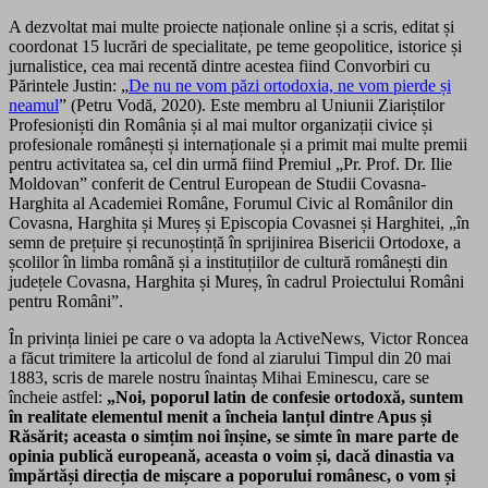
A dezvoltat mai multe proiecte naționale online și a scris, editat și
coordonat 15 lucrări de specialitate, pe teme geopolitice, istorice și
jurnalistice, cea mai recentă dintre acestea fiind Convorbiri cu
Părintele Justin: „
De nu ne vom păzi ortodoxia, ne vom pierde și
neamul
” (Petru Vodă, 2020). Este membru al Uniunii Ziariștilor
Profesioniști din România și al mai multor organizații civice și
profesionale românești și internaționale și a primit mai multe premii
pentru activitatea sa, cel din urmă fiind Premiul „Pr. Prof. Dr. Ilie
Moldovan” conferit de Centrul European de Studii Covasna-
Harghita al Academiei Române, Forumul Civic al Românilor din
Covasna, Harghita și Mureș și Episcopia Covasnei și Harghitei, „în
semn de prețuire și recunoștință în sprijinirea Bisericii Ortodoxe, a
școlilor în limba română și a instituțiilor de cultură românești din
județele Covasna, Harghita și Mureș, în cadrul Proiectului Români
pentru Români”.
În privința liniei pe care o va adopta la ActiveNews, Victor Roncea
a făcut trimitere la articolul de fond al ziarului Timpul din 20 mai
1883, scris de marele nostru înaintaș Mihai Eminescu, care se
încheie astfel:
„Noi, poporul latin de confesie ortodoxă, suntem
în realitate elementul menit a încheia lanțul dintre Apus și
Răsărit; aceasta o simțim noi înșine, se simte în mare parte de
opinia publică europeană, aceasta o voim și, dacă dinastia va
împărtăși direcția de mișcare a poporului românesc, o vom și