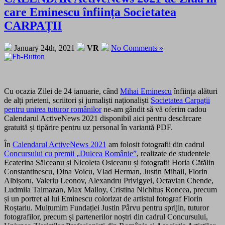
care Eminescu înființa Societatea
CARPAȚII
January 24th, 2021
VR
No Comments »
Cu ocazia Zilei de 24 ianuarie, când
Mihai Eminescu
înființa alături
de alți prieteni, scriitori și jurnaliști naționaliști
Societatea Carpații
pentru unirea tuturor românilor
ne-am gândit să vă oferim cadou
Calendarul ActiveNews 2021 disponibil aici pentru descărcare
gratuită și tipărire pentru uz personal în variantă PDF.
În
Calendarul ActiveNews 2021
am folosit fotografii din cadrul
Concursului cu premii „Dulcea Românie”
, realizate de studentele
Ecaterina Sălceanu și Nicoleta Osiceanu și fotografii Horia Cătălin
Constantinescu, Dina Voicu, Vlad Herman, Justin Mihail, Florin
Albișoru, Valeriu Leonov, Alexandru Privigyei, Octavian Chende,
Ludmila Talmazan, Max Malloy, Cristina Nichituș Roncea, precum
și un portret al lui Eminescu colorizat de artistul fotograf Florin
Roștariu. Mulțumim Fundației Justin Pârvu pentru sprijin, tuturor
fotografilor, precum și partenerilor noștri din cadrul Concursului,