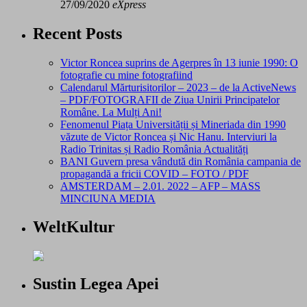
27/09/2020
eXpress
Recent Posts
Victor Roncea suprins de Agerpres în 13 iunie 1990: O
fotografie cu mine fotografiind
Calendarul Mărturisitorilor – 2023 – de la ActiveNews
– PDF/FOTOGRAFII de Ziua Unirii Principatelor
Române. La Mulți Ani!
Fenomenul Piața Universității și Mineriada din 1990
văzute de Victor Roncea și Nic Hanu. Interviuri la
Radio Trinitas și Radio România Actualități
BANI Guvern presa vândută din România campania de
propagandă a fricii COVID – FOTO / PDF
AMSTERDAM – 2.01. 2022 – AFP – MASS
MINCIUNA MEDIA
WeltKultur
Sustin Legea Apei