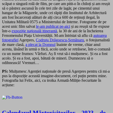
scăpat o singură rolă de film, pe care am pitit-o în chiloți și am reușit
să o păstrez ascunsă în cele trei zile de lagăr, pe cimentul unui
hangar de la Măgurele, unde cei răpiți din Institutul de Arhitectură
am fost încarcerați alături de alți circa 600 de reținuți ilegal, în
Unitatea Militară 0575 a Ministerului de Interne. Fotograme de pe
acest unic film salvat
le-am publicat pe-aici
și au reușit să fie expuse
într-o
expoziție națională itinerantă
, la 30 de ani de la încheierea
Fenomenului Piața Universității. M-am întristat să aflu că
autoarea
fotografiei
Agerpres,
Codruța Drăgoescu-Semănaru
, o fotojurnalistă
de mare clasă,
a plecat la Domnul
înainte de vreme, chiar anul
acesta, lăsând în urmă o fiică, acolo unde se retrăsese, într-o comună
cu un nume frumos: Vârfuri. Aș fi vrut să-i mulțumesc. Și ea a fost
acolo. Și ea a fost, apoi, bătută de mineri. Dumnezeu să o
odihnească! Vremuri…
PS:
Mulțumesc Agenției naționale de presă Agerpres pentru că mi-a
pus la dispoziție această imagine-document, cel puțin pentru mine.
Fotografia lui Felix, aici, cu troika Armată-Miliție-Securitate în
acțiune:
Calendarul Mărturisitorilor – 2023 – de