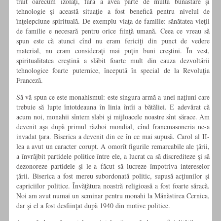
trăit oarecum izolaţi, fără a avea parte de multă bunăstare şi
tehnologie şi această situaţie a fost benefică pentru nivelul de
înţelepciune spirituală. De exemplu viaţa de familie: sănătatea vieţii
de familie e necesară pentru orice fiinţă umană. Ceea ce vreau să
spun este că atunci cînd nu eram fericiţi din punct de vedere
material, nu eram consideraţi mai puţin buni creştini. În vest,
spiritualitatea creştină a slăbit foarte mult din cauza dezvoltării
tehnologice foarte puternice, începută în special de la Revoluţia
Franceză.
Să vă spun ce este monahismul: este singura armă a unei naţiuni care
trebuie să lupte întotdeauna în linia întîi a bătăliei. E adevărat că
acum noi, monahii sîntem slabi şi mijloacele noastre sînt sărace. Am
devenit aşa după primul război mondial, cînd francmasoneria ne-a
invadat ţara. Biserica a devenit din ce în ce mai supusă. Carol al II-
lea a avut un caracter corupt. A omorît figurile remarcabile ale ţării,
a învrăjbit partidele politice între ele, a lucrat ca să discrediteze şi să
dezonoreze partidele şi le-a făcut să lucreze împotriva intereselor
ţării. Biserica a fost mereu subordonată politic, supusă acţiunilor şi
capriciilor politice. Învăţătura noastră religioasă a fost foarte săracă.
Noi am avut numai un seminar pentru monahi la Mănăstirea Cernica,
dar şi el a fost desfiinţat după 1940 din motive politice.