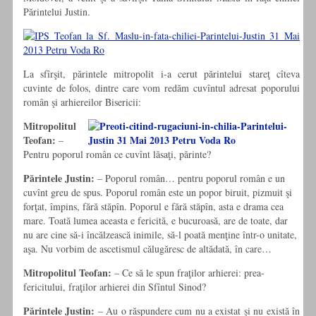
Părintelui Justin.
La sfîrşit, părintele mitropolit i-a cerut părintelui stareţ cîteva
cuvinte de folos, dintre care vom redăm cuvîntul adresat poporului
român şi arhiereilor Bisericii:
Mitropolitul
Teofan:
–
Pentru poporul român ce cuvînt lăsaţi, părinte?
Părintele Justin:
– Poporul român… pentru poporul român e un
cuvînt greu de spus. Poporul român este un popor biruit, pizmuit şi
forţat, împins, fără stăpîn. Poporul e fără stăpîn, asta e drama cea
mare. Toată lumea aceasta e fericită, e bucuroasă, are de toate, dar
nu are cine să-i încălzească inimile, să-l poată menţine într-o unitate,
aşa. Nu vorbim de ascetismul călugăresc de altădată, în care…
Mitropolitul Teofan:
– Ce să le spun fraţilor arhierei: prea-
fericitului, fraţilor arhierei din Sfîntul Sinod?
Părintele Justin:
– Au o răspundere cum nu a existat şi nu există în