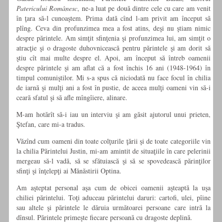
Patericului Românesc
, ne-a luat pe două dintre cele cu care am venit
în ţara să-l cunoaştem. Prima dată cînd l-am privit am început să
plîng. Ceva din profunzimea mea a fost atins, deşi nu ştiam nimic
despre părintele. Am simţit sfinţenia şi profunzimea lui, am simţit o
atracţie şi o dragoste duhovnicească pentru părintele şi am dorit să
ştiu cît mai multe despre el. Apoi, am început să întreb oamenii
despre părintele şi am aflat că a fost închis 16 ani (1948-1964) în
timpul comuniştilor. Mi s-a spus că niciodată nu face focul în chilia
de iarnă şi mulţi ani a fost în pustie, de aceea mulţi oameni vin să-i
ceară sfatul şi să afle mîngîiere, alinare.
M-am hotărît să-i iau un interviu şi am găsit ajutorul unui prieten,
Ştefan, care mi-a tradus.
Văzînd cum oameni din toate colţurile ţării şi de toate categoriile vin
la chilia Părintelui Justin, mi-am amintit de situaţiile în care pelerinii
mergeau să-l vadă, să se sfătuiască şi să se spovedească părinţilor
sfinţi şi înţelepţi ai Mănăstirii Optina.
Am aşteptat personal aşa cum de obicei oamenii aşteaptă la uşa
chiliei părintelui. Toţi aduceau părintelui daruri: cartofi, ulei, pîine
sau altele şi părintele le dăruia următoarei persoane care intră la
dînsul. Părintele primeşte fiecare persoană cu dragoste deplină.