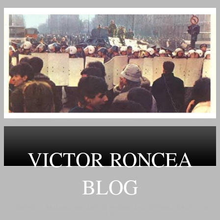
VICTOR RONCEA
BLOG
„ADEVARUL RAMANE, ORICARE AR FI SOARTA SLUJITORILOR SAI" – GH.
I. B.