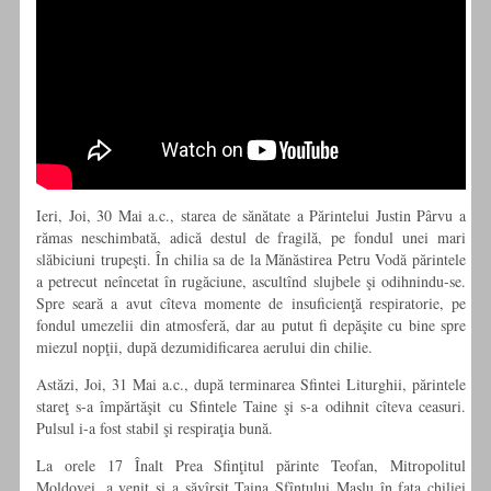
Ieri, Joi, 30 Mai a.c., starea de sănătate a Părintelui Justin Pârvu a
rămas neschimbată, adică destul de fragilă, pe fondul unei mari
slăbiciuni trupeşti. În chilia sa de la Mănăstirea Petru Vodă părintele
a petrecut neîncetat în rugăciune, ascultînd slujbele şi odihnindu-se.
Spre seară a avut cîteva momente de insuficienţă respiratorie, pe
fondul umezelii din atmosferă, dar au putut fi depăşite cu bine spre
miezul nopţii, după dezumidificarea aerului din chilie.
Astăzi, Joi, 31 Mai a.c., după terminarea Sfintei Liturghii, părintele
stareţ s-a împărtăşit cu Sfintele Taine şi s-a odihnit cîteva ceasuri.
Pulsul i-a fost stabil şi respiraţia bună.
La orele 17 Înalt Prea Sfinţitul părinte Teofan, Mitropolitul
Moldovei, a venit şi a săvîrşit Taina Sfîntului Maslu în faţa chiliei