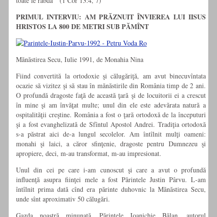
toate le rabdă ” (1 Cor 13:4, 7)
PRIMUL INTERVIU: AM PRĂZNUIT ÎNVIEREA LUI IISUS
HRISTOS LA 800 DE METRI SUB PĂMÎNT
Mănăstirea Secu, Iulie 1991, de Monahia Nina
Fiind convertită la ortodoxie şi călugăriţă, am avut binecuvîntata
ocazie să vizitez şi să stau în mănăstirile din România timp de 2 ani.
O profundă dragoste faţă de această ţară şi de locuitorii ei a crescut
în mine şi am învăţat multe; unul din ele este adevărata natură a
ospitalităţii creştine. România a fost o ţară ortodoxă de la începuturi
şi a fost evanghelizată de Sfîntul Apostol Andrei. Tradiţia ortodoxă
s-a păstrat aici de-a lungul secolelor. Am întîlnit mulţi oameni:
monahi şi laici, a căror sfinţenie, dragoste pentru Dumnezeu şi
apropiere, deci, m-au transformat, m-au impresionat.
Unul din cei pe care i-am cunoscut şi care a avut o profundă
influenţă asupra fiinţei mele a fost Părintele Justin Pârvu. L-am
întîlnit prima dată cînd era părinte duhovnic la Mănăstirea Secu,
unde sînt aproximativ 50 călugări.
Gazda noastră minunată, Părintele Ioanichie Bălan, autorul