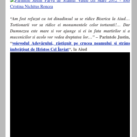
“Am fost refuzat cu tot dinadinsul sa se ridice Biserica la Aiud…
Tortionarii vor sa ridice ei monumentele celor torturati!… Dar
Dumnezeu este mare si vor ajunge si ei in fata martirilor si a
– Parintele Justin,
mucenicilor si acolo vor vedea dreptatea lor…”
“
voievodul Adevărului, răstignit pe crucea neamului şi strâns
îmbrăţişat de Hristos Cel Înviat
“, la Aiud