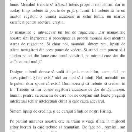
lume. Monahul trebuie să trăiască intens propriul monahism, dar în
acelaşi timp trebuie să poarte de grijă şi lumii. El trebuie să fie un
martor rugător, o lumină arzătoare în ochii lumii, un martor
sacrificat pentru adevărul creştin.
O mănăstire e într-adevăr un loc de rugăciune. Dar mănăstirile
noastre sînt îngrijorate şi preocupate ca proprii monahi să-şi menţină
starea de rugăciune. Şi chiar noi, monahii, sîntem reci, lipsiţi de
trăire, nerugători din acest punct de vedere. Şi atunci cum putem să-i
ajutăm pe cei din lume care caută adevărul, pe mirenii care sînt din
ce în ce mai mulţi?
Desigur, mirenii doresc să vadă sfinţenia monahilor, acum, aici, pe
acest pămînt. Şi nu există nici un mod să-i minţi. Noi, monahii, nu
le putem doar spune că există Dumnezeu şi că trebuie să credem în
El. Trebuie să fim icoane rugătoare arzătoare de dor de Dumnezeu,
lumini, pentru că oamenii de care noi ne ocupăm sînt foarte pregătiţi
intelectual (chiar intelectuali culţi) şi care caută adevărul.
Sîntem lipsiţi de credinţa şi de curajul Sfinţilor noştri Părinţi.
Pe pămînt minunea noastră este să trăim o viaţă sfîntă în mijlocul
atîtor lucruri la care trebuie să renunţăm. De fapt noi, românii, am