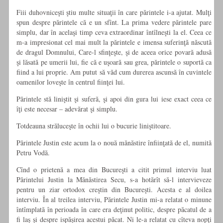
Fiii duhovniceşti ştiu multe situaţii în care părintele i-a ajutat. Mulţi
spun despre părintele că e un sfînt. La prima vedere părintele pare
simplu, dar în acelaşi timp ceva extraordinar întîlneşti la el. Ceea ce
m-a impresionat cel mai mult la părintele e imensa suferinţă născută
de dragul Domnului, Care-l sfinţeşte, şi de aceea orice povară adusă
şi lăsată pe umerii lui, fie că e uşoară sau grea, părintele o suportă ca
fiind a lui proprie. Am putut să văd cum durerea ascunsă în cuvintele
oamenilor loveşte în centrul fiinţei lui.
Părintele stă liniştit şi suferă, şi apoi din gura lui iese exact ceea ce
îţi este necesar – adevărat şi simplu.
Totdeauna străluceşte în ochii lui o bucurie liniştitoare.
Părintele Justin este acum la o nouă mănăstire înfiinţată de el, numită
Petru Vodă.
Cînd o prietenă a mea din Bucureşti a citit primul interviu luat
Părintelui Justin la Mănăstirea Secu, s-a hotărît să-l intervieveze
pentru un ziar ortodox creştin din Bucureşti. Acesta e al doilea
interviu. În al treilea interviu, Părintele Justin mi-a relatat o minune
întîmplată în perioada în care era deţinut politic, despre păcatul de a
fi laş şi despre ispăşirea acestui păcat. Ni le-a relatat cu cîteva nopţi