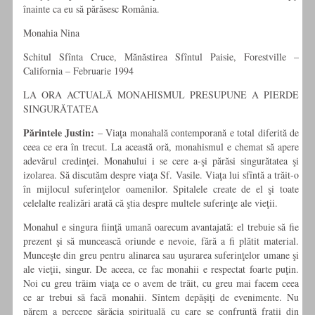
înainte ca eu să părăsesc România.
Monahia Nina
Schitul Sfînta Cruce, Mănăstirea Sfîntul Paisie, Forestville –
California – Februarie 1994
LA ORA ACTUALĂ MONAHISMUL PRESUPUNE A PIERDE
SINGURĂTATEA
Părintele Justin:
– Viaţa monahală contemporană e total diferită de
ceea ce era în trecut. La această oră, monahismul e chemat să apere
adevărul credinţei. Monahului i se cere a-şi părăsi singurătatea şi
izolarea. Să discutăm despre viaţa Sf. Vasile. Viaţa lui sfîntă a trăit-o
în mijlocul suferinţelor oamenilor. Spitalele create de el şi toate
celelalte realizări arată că ştia despre multele suferinţe ale vieţii.
Monahul e singura fiinţă umană oarecum avantajată: el trebuie să fie
prezent şi să muncească oriunde e nevoie, fără a fi plătit material.
Munceşte din greu pentru alinarea sau uşurarea suferinţelor umane şi
ale vieţii, singur. De aceea, ce fac monahii e respectat foarte puţin.
Noi cu greu trăim viaţa ce o avem de trăit, cu greu mai facem ceea
ce ar trebui să facă monahii. Sîntem depăşiţi de evenimente. Nu
părem a percepe sărăcia spirituală cu care se confruntă fraţii din