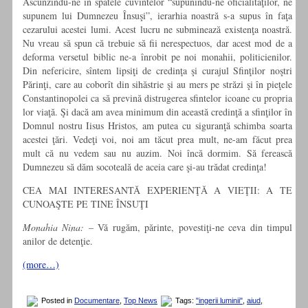
Ascunzîndu-ne în spatele cuvintelor “supunîndu-ne oficialităţilor, ne
supunem lui Dumnezeu Însuşi”, ierarhia noastră s-a supus în faţa
cezarului acestei lumi. Acest lucru ne subminează existenţa noastră.
Nu vreau să spun că trebuie să fii nerespectuos, dar acest mod de a
deforma versetul biblic ne-a înrobit pe noi monahii, politicienilor.
Din nefericire, sîntem lipsiţi de credinţa şi curajul Sfinţilor noştri
Părinţi, care au coborît din sihăstrie şi au mers pe străzi şi în pieţele
Constantinopolei ca să prevină distrugerea sfintelor icoane cu propria
lor viaţă. Şi dacă am avea minimum din această credinţă a sfinţilor în
Domnul nostru Iisus Hristos, am putea cu siguranţă schimba soarta
acestei ţări. Vedeţi voi, noi am tăcut prea mult, ne-am făcut prea
mult că nu vedem sau nu auzim. Noi încă dormim. Să ferească
Dumnezeu să dăm socoteală de aceia care şi-au trădat credinţa!
CEA MAI INTERESANTĂ EXPERIENŢĂ A VIEŢII: A TE
CUNOAŞTE PE TINE ÎNSUŢI
Monahia Nina:
– Vă rugăm, părinte, povestiţi-ne ceva din timpul
anilor de detenţie.
(more…)
Posted in
Documentare
,
Top News
Tags:
"ingerii luminii"
,
aiud
,