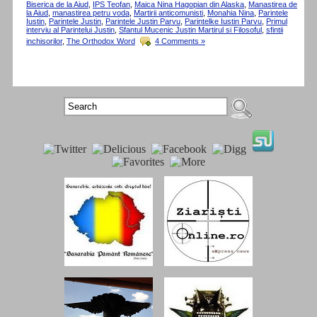
Biserica de la Aiud
,
IPS Teofan
,
Maica Nina Hagopian din Alaska
,
Manastirea de
la Aiud
,
manastirea petru voda
,
Martirii anticomunisti
,
Monahia Nina
,
Parintele
Iustin
,
Parintele Justin
,
Parintele Justin Parvu
,
Parintelke Iustin Parvu
,
Primul
interviu al Parintelui Justin
,
Sfantul Mucenic Justin Martirul si Filosoful
,
sfintii
inchisorilor
,
The Orthodox Word
4 Comments »