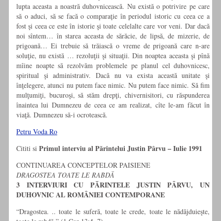
lupta aceasta a noastră duhovnicească. Nu există o potrivire pe care
să o aduci, să se facă o comparaţie în periodul istoric cu ceea ce a
fost şi ceea ce este în istorie şi toate celelalte care vor veni. Dar dacă
noi sîntem… în starea aceasta de sărăcie, de lipsă, de mizerie, de
prigoană… Ei trebuie să trăiască o vreme de prigoană care n-are
soluţie, nu există … rezoluţii şi situaţii. Din noaptea aceasta şi pînă
mîine noapte să rezolvăm problemele pe planul cel duhovnicesc,
spiritual şi administrativ. Dacă nu va exista această unitate şi
înţelegere, atunci nu putem face nimic. Nu putem face nimic. Să fim
mulţumiţi, bucuroşi, să stăm drepţi, chivernisitori, cu răspunderea
înaintea lui Dumnezeu de ceea ce am realizat, cîte le-am făcut în
viaţă. Dumnezeu să-i ocrotească.
Petru Voda Ro
Primul interviu al Părintelui Justin Pârvu – Iulie 1991
Cititi si
CONTINUAREA CONCEPTELOR PAISIENE
DRAGOSTEA TOATE LE RABDĂ
3 INTERVIURI CU PĂRINTELE JUSTIN PÂRVU, UN
DUHOVNIC AL ROMÂNIEI CONTEMPORANE
“Dragostea. .. toate le suferă, toate le crede, toate le nădăjduieşte,