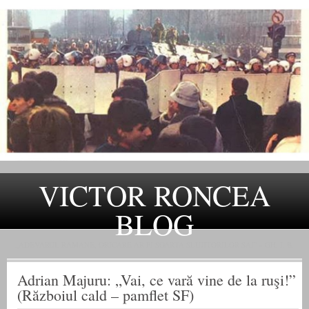
VICTOR RONCEA
BLOG
„ADEVARUL RAMANE, ORICARE AR FI SOARTA SLUJITORILOR SAI" – GH. I. B.
Adrian Majuru: „Vai, ce vară vine de la ruşi!”
(Războiul cald – pamflet SF)