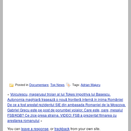
Posted in
Documentare
,
Top News
Tags:
Adrian Majuru
«
Voiculescu, magarusul troian al lui Tokes impotriva lui Basescu.
Autonomia maghiară trasează o nouă frontieră internă în inima României
De ce a fost arestat rezidentul SIE din ambasada Romaniei de la Moscova.
Gabriel Grecu este pe post de porumbel voiajor. Care este, oare, mesajul
FSB/KGB? Ce zice presa straina. VIDEO: FSB a prezentat filmarea cu
arestarea romanului
»
You can
leave a response
, or
trackback
from your own site.