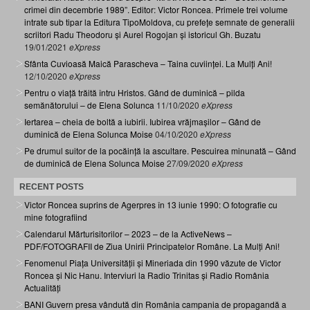
crimei din decembrie 1989”. Editor: Victor Roncea. Primele trei volume
intrate sub tipar la Editura TipoMoldova, cu prefețe semnate de generalii
scriitori Radu Theodoru și Aurel Rogojan și istoricul Gh. Buzatu
19/01/2021
eXpress
Sfânta Cuvioasă Maică Parascheva – Taina cuviinței. La Mulți Ani!
12/10/2020
eXpress
Pentru o viață trăită întru Hristos. Gând de duminică – pilda
semănătorului – de Elena Solunca
11/10/2020
eXpress
Iertarea – cheia de boltă a iubirii. Iubirea vrăjmașilor – Gând de
duminică de Elena Solunca Moise
04/10/2020
eXpress
Pe drumul suitor de la pocăință la ascultare. Pescuirea minunată – Gând
de duminică de Elena Solunca Moise
27/09/2020
eXpress
RECENT POSTS
Victor Roncea suprins de Agerpres în 13 iunie 1990: O fotografie cu
mine fotografiind
Calendarul Mărturisitorilor – 2023 – de la ActiveNews –
PDF/FOTOGRAFII de Ziua Unirii Principatelor Române. La Mulți Ani!
Fenomenul Piața Universității și Mineriada din 1990 văzute de Victor
Roncea și Nic Hanu. Interviuri la Radio Trinitas și Radio România
Actualități
BANI Guvern presa vândută din România campania de propagandă a