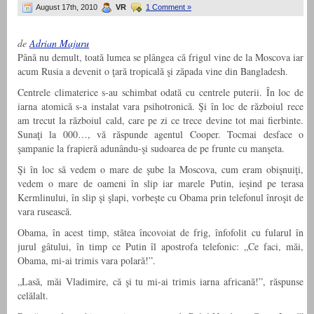
August 17th, 2010
VR
1 Comment »
de
Adrian Majuru
Până nu demult, toată lumea se plângea că frigul vine de la Moscova iar
acum Rusia a devenit o ţară tropicală şi zăpada vine din Bangladesh.
Centrele climaterice s-au schimbat odată cu centrele puterii. În loc de
iarna atomică s-a instalat vara psihotronică. Şi în loc de războiul rece
am trecut la războiul cald, care pe zi ce trece devine tot mai fierbinte.
Sunaţi la 000…, vă răspunde agentul Cooper. Tocmai desface o
şampanie la frapieră adunându-şi sudoarea de pe frunte cu manşeta.
Şi în loc să vedem o mare de şube la Moscova, cum eram obişnuiţi,
vedem o mare de oameni în slip iar marele Putin, ieşind pe terasa
Kermlinului, în slip şi şlapi, vorbeşte cu Obama prin telefonul înroşit de
vara rusească.
Obama, în acest timp, stătea încovoiat de frig, înfofolit cu fularul în
jurul gâtului, în timp ce Putin îl apostrofa telefonic: „Ce faci, măi,
Obama, mi-ai trimis vara polară!”.
„Lasă, măi Vladimire, că şi tu mi-ai trimis iarna africană!”, răspunse
celălalt.