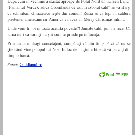
După cum în vechime a existat aproape de Polul Nord un „Green Land”
(Pământul Verde), adică Groenlanda de azi, „războiul cald” se va sfârşi
cu schimbări climaterice ieşite din comun! Rusia se va topi în căldura
prieteniei americane iar America va avea un Merry Christmas infinit.
Unde vom fi noi în toată această poveste?! Jumate cald, jumate rece. Că
iarna nu-i ca vara şi nu ştii cum te prinde pe influenţă.
Prin urmare, dragi concetăţeni, cumpăraţi-vă din timp bărci că nu se
ştie când vine potopul lui Noe. În loc de maşini e bine să vă parcaţi din
timp o barcă.
Sursa:
Cotidianul.ro