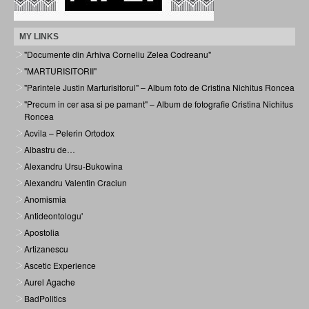
MY LINKS
"Documente din Arhiva Corneliu Zelea Codreanu"
"MARTURISITORII"
"Parintele Justin Marturisitorul" – Album foto de Cristina Nichitus Roncea
"Precum in cer asa si pe pamant" – Album de fotografie Cristina Nichitus
Roncea
Acvila – Pelerin Ortodox
Albastru de…
Alexandru Ursu-Bukowina
Alexandru Valentin Craciun
Anomismia
Antideontologu'
Apostolia
Artizanescu
Ascetic Experience
Aurel Agache
BadPolitics